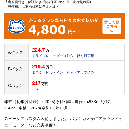
法定整備付き | 保証付き (部分保証 36ヶ月：走行無制限)
※整備費用は車両価格に含まれます
224.7
万円
Aパック
ドライブレコーダー（前方・後方録画用）
219.4
万円
Bパック
ＥＴＣ（ビルトイン）セットアップ込み
217
万円
Cパック
ＪＡＦ
年式（初年度登録）：2025(令和7)年 / 走行：493Km / 排気：
660cc / 車検：2028(令和10)年10月
スペーシアカスタム入荷しました。 バックカメラにアラウンドビ
ューモニターなど充実装備！