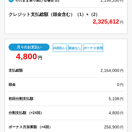
1,195,200
そのまま乗り続ける場合 (2)
円
クレジット支払総額（頭金含む）（1）+（2）
2,325,612
円
月々のお支払い
26回払い
頭金なし
ボーナス併用
4,800
円
2,164,000
支払総額
円
0
頭金
円
5,108
初回分割支払額
円
4,800
分割支払額 （×24回）
円
256,900
ボーナス月加算額 （×4回）
円