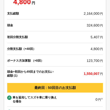
4,800
円
2,164,000
支払総額
円
324,600
頭金
円
5,407
初回分割支払額
円
4,800
分割支払額（×48回）
円
123,700
ボーナス月加算額 （×8回）
円
頭金+初回から49回までのお支払い
1,550,007
円
総額 (1)
最終回 : 50回目のお支払額
車を返却してスズキ車に乗り換え
A
0
※
円
る場合