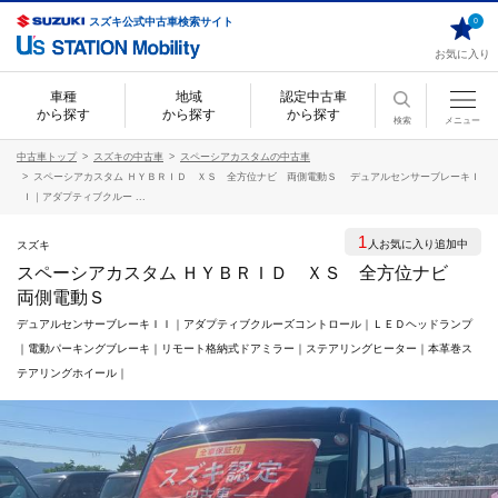
スズキ公式中古車検索サイト
0
お気に入り
車種
地域
認定中古車
から探す
から探す
から探す
検索
メニュー
中古車トップ
スズキの中古車
スペーシアカスタムの中古車
スペーシアカスタム ＨＹＢＲＩＤ ＸＳ 全方位ナビ 両側電動Ｓ デュアルセンサーブレーキＩ
Ｉ｜アダプティブクルー ...
1
人お気に入り追加中
スズキ
スペーシアカスタム ＨＹＢＲＩＤ ＸＳ 全方位ナビ
両側電動Ｓ
デュアルセンサーブレーキＩＩ｜アダプティブクルーズコントロール｜ＬＥＤヘッドランプ
｜電動パーキングブレーキ｜リモート格納式ドアミラー｜ステアリングヒーター｜本革巻ス
テアリングホイール｜