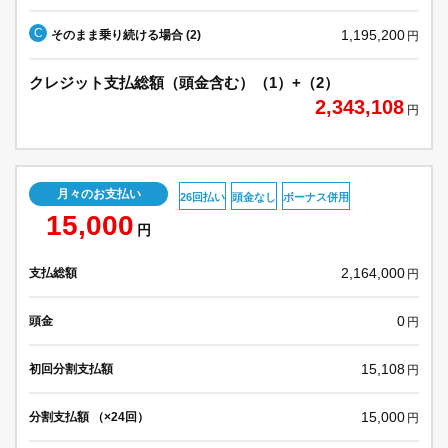
C
1,195,200
そのまま乗り続ける場合 (2)
円
クレジット支払総額（頭金含む）（1）+（2）
2,343,108
円
月々のお支払い
26回払い
頭金なし
ボーナス併用
15,000
円
2,164,000
支払総額
円
0
頭金
円
15,108
初回分割支払額
円
15,000
分割支払額 （×24回）
円