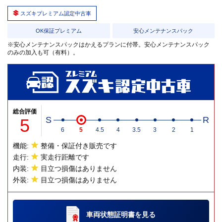
スズキプレミアム認定中古車
OK保証プレミアム
安心メンテナンスパック
※安心メンテナンスパックはかえるプランに付帯。安心メンテナンスパック
のみの加入も可（有料）。
総合評価
5
S
R
6
5
4.5
4
3.5
3
2
1
機能:
整備・保証付き販売です
走行:
実走行距離です
内装:
目立つ損傷はありません
外装:
目立つ損傷はありません
車両状態証明書
を見る