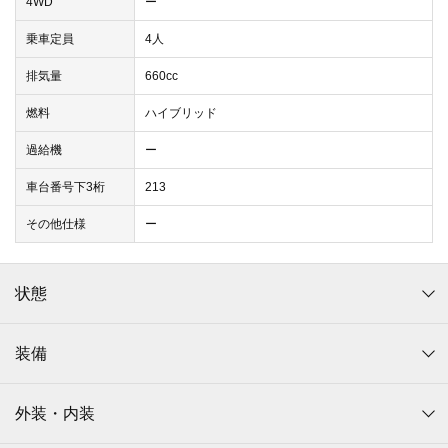
4WD
ー
乗車定員
4人
排気量
660cc
燃料
ハイブリッド
過給機
ー
車台番号下3桁
213
その他仕様
ー
状態
装備
外装・内装