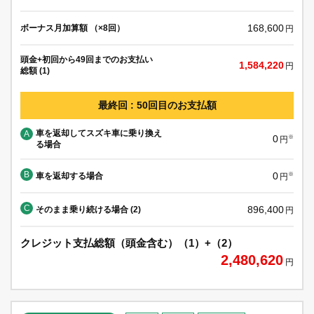
168,600
ボーナス月加算額 （×8回）
円
頭金+初回から49回までのお支払い
1,584,220
円
総額 (1)
最終回 : 50回目のお支払額
車を返却してスズキ車に乗り換え
A
0
※
円
る場合
B
0
車を返却する場合
※
円
C
896,400
そのまま乗り続ける場合 (2)
円
クレジット支払総額（頭金含む）（1）+（2）
2,480,620
円