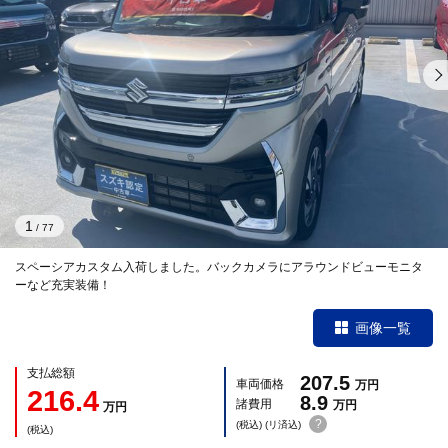
1
/
77
スペーシアカスタム入荷しました。バックカメラにアラウンドビューモニタ
ーなど充実装備！
画像一覧
支払総額
207.5
車両価格
万円
216.4
8.9
諸費用
万円
万円
?
(税込) (リ済込)
(税込)