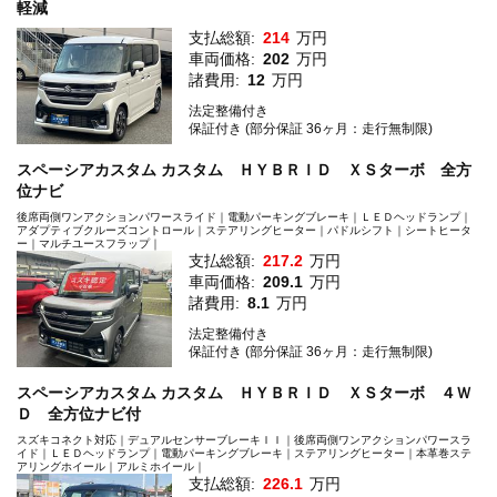
軽減
支払総額:
214
万円
車両価格:
202
万円
諸費用:
12
万円
法定整備付き
保証付き (部分保証 36ヶ月：走行無制限)
スペーシアカスタム カスタム ＨＹＢＲＩＤ ＸＳターボ 全方
位ナビ
後席両側ワンアクションパワースライド｜電動パーキングブレーキ｜ＬＥＤヘッドランプ｜
アダプティブクルーズコントロール｜ステアリングヒーター｜パドルシフト｜シートヒータ
ー｜マルチユースフラップ｜
支払総額:
217.2
万円
車両価格:
209.1
万円
諸費用:
8.1
万円
法定整備付き
保証付き (部分保証 36ヶ月：走行無制限)
スペーシアカスタム カスタム ＨＹＢＲＩＤ ＸＳターボ ４Ｗ
Ｄ 全方位ナビ付
スズキコネクト対応｜デュアルセンサーブレーキＩＩ｜後席両側ワンアクションパワースラ
イド｜ＬＥＤヘッドランプ｜電動パーキングブレーキ｜ステアリングヒーター｜本革巻ステ
アリングホイール｜アルミホイール｜
支払総額:
226.1
万円