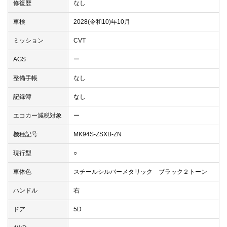
修復歴
なし
車検
2028(令和10)年10月
ミッション
CVT
AGS
ー
整備手帳
なし
記録簿
なし
エコカー減税対象
ー
機種記号
MK94S-ZSXB-ZN
現行型
○
車体色
スチールシルバーメタリック ブラック２トーン
ハンドル
右
ドア
5D