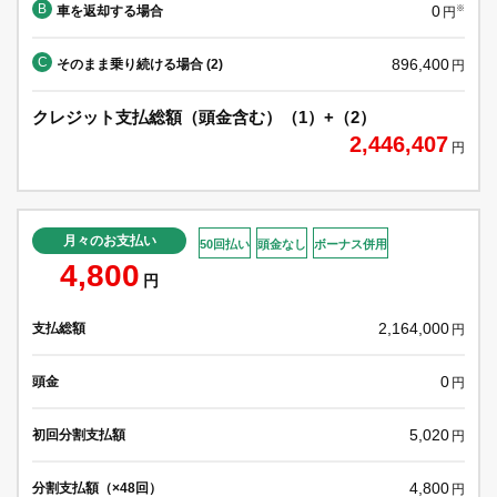
B
0
車を返却する場合
※
円
C
896,400
そのまま乗り続ける場合 (2)
円
クレジット支払総額（頭金含む）（1）+（2）
2,446,407
円
月々のお支払い
50回払い
頭金なし
ボーナス併用
4,800
円
2,164,000
支払総額
円
0
頭金
円
5,020
初回分割支払額
円
4,800
分割支払額（×48回）
円