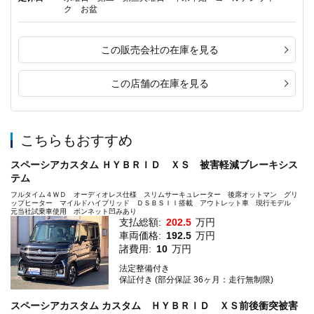
ク お盆
この販売会社の在庫を見る
この店舗の在庫を見る
こちらもおすすめ
スペーシアカスタム ＨＹＢＲＩＤ ＸＳ 被害軽減ブレーキシス
テム
フルタイム４ＷＤ オーディオレス仕様 スリムサーキュレーター 後席オットマン グリ
ップヒーター マイルドハイブリッド ＤＳＢＳＩＩ搭載 アウトレット車 現行モデル
元当社試乗車使用 ボンネット凹みあり
支払総額:
202.5
万円
車両価格:
192.5
万円
諸費用:
10
万円
法定整備付き
保証付き (部分保証 36ヶ月：走行無制限)
スペーシアカスタム カスタム ＨＹＢＲＩＤ ＸＳ前後衝突被害