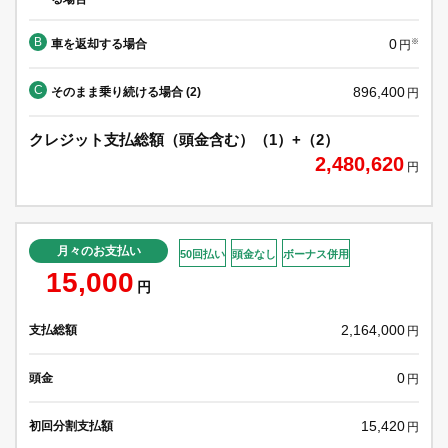
B
0
車を返却する場合
※
円
C
896,400
そのまま乗り続ける場合 (2)
円
クレジット支払総額（頭金含む）（1）+（2）
2,480,620
円
月々のお支払い
50回払い
頭金なし
ボーナス併用
15,000
円
2,164,000
支払総額
円
0
頭金
円
15,420
初回分割支払額
円