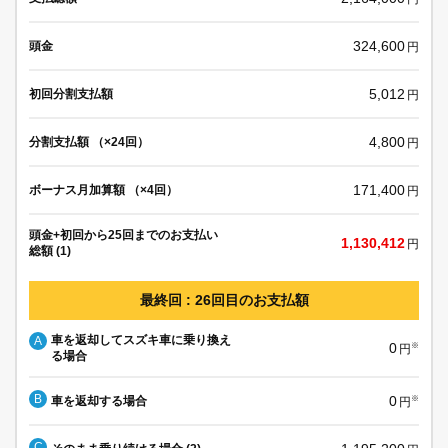
324,600
頭金
円
5,012
初回分割支払額
円
4,800
分割支払額 （×24回）
円
171,400
ボーナス月加算額 （×4回）
円
頭金+初回から25回までのお支払い
1,130,412
円
総額 (1)
最終回 : 26回目のお支払額
車を返却してスズキ車に乗り換え
A
0
※
円
る場合
B
0
車を返却する場合
※
円
C