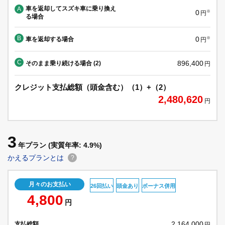
車を返却してスズキ車に乗り換え
A
0
※
円
る場合
B
0
車を返却する場合
※
円
C
896,400
そのまま乗り続ける場合 (2)
円
クレジット支払総額（頭金含む）（1）+（2）
2,480,620
円
3
年プラン
(実質年率: 4.9%)
かえるプランとは
?
月々のお支払い
26回払い
頭金あり
ボーナス併用
4,800
円
2,164,000
支払総額
円