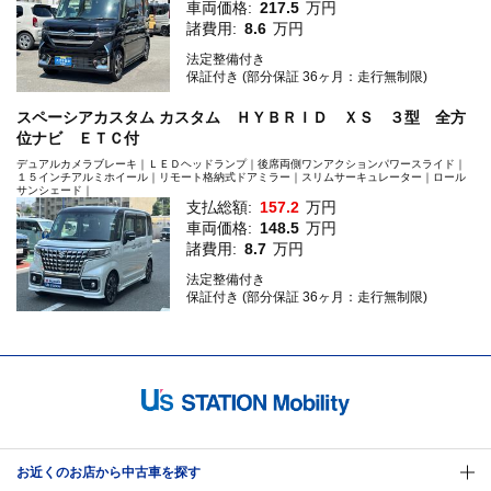
車両価格:
217.5
万円
諸費用:
8.6
万円
法定整備付き
保証付き (部分保証 36ヶ月：走行無制限)
スペーシアカスタム カスタム ＨＹＢＲＩＤ ＸＳ ３型 全方
位ナビ ＥＴＣ付
デュアルカメラブレーキ｜ＬＥＤヘッドランプ｜後席両側ワンアクションパワースライド｜
１５インチアルミホイール｜リモート格納式ドアミラー｜スリムサーキュレーター｜ロール
サンシェード｜
支払総額:
157.2
万円
車両価格:
148.5
万円
諸費用:
8.7
万円
法定整備付き
保証付き (部分保証 36ヶ月：走行無制限)
お近くのお店から中古車を探す