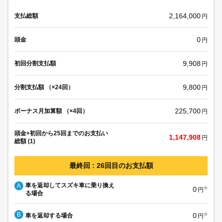
2,164,000
支払総額
円
0
頭金
円
9,908
初回分割支払額
円
9,800
分割支払額 （×24回）
円
225,700
ボーナス月加算額 （×4回）
円
頭金+初回から25回までのお支払い
1,147,908
円
総額 (1)
最終回 : 26回目のお支払額
車を返却してスズキ車に乗り換え
A
0
※
円
る場合
B
0
車を返却する場合
※
円