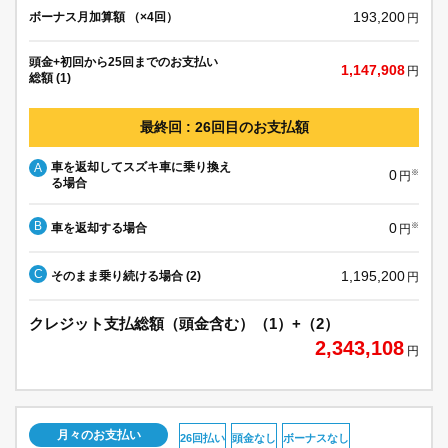
193,200
ボーナス月加算額 （×4回）
円
頭金+初回から25回までのお支払い
1,147,908
円
総額 (1)
最終回 : 26回目のお支払額
車を返却してスズキ車に乗り換え
A
0
※
円
る場合
B
0
車を返却する場合
※
円
C
1,195,200
そのまま乗り続ける場合 (2)
円
クレジット支払総額（頭金含む）（1）+（2）
2,343,108
円
月々のお支払い
26回払い
頭金なし
ボーナスなし