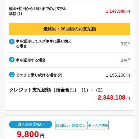
頭金+初回から25回までのお支払い
1,147,908
円
総額 (1)
最終回 : 26回目のお支払額
車を返却してスズキ車に乗り換え
A
0
※
円
る場合
B
0
車を返却する場合
※
円
C
1,195,200
そのまま乗り続ける場合 (2)
円
クレジット支払総額（頭金含む）（1）+（2）
2,343,108
円
月々のお支払い
26回払い
頭金なし
ボーナス併用
9,800
円