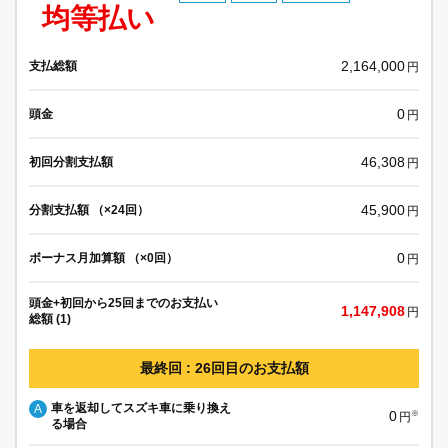
均等払い
2,164,000
支払総額
円
0
頭金
円
46,308
初回分割支払額
円
45,900
分割支払額 （×24回）
円
0
ボーナス月加算額 （×0回）
円
頭金+初回から25回までのお支払い
1,147,908
円
総額 (1)
最終回 : 26回目のお支払額
車を返却してスズキ車に乗り換え
A
0
※
円
る場合