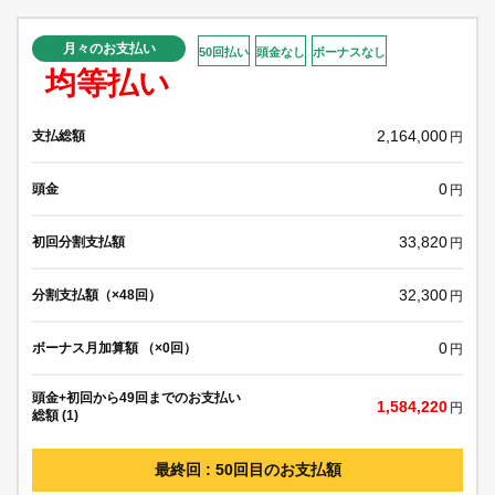
月々のお支払い
50回払い
頭金なし
ボーナスなし
均等払い
2,164,000
支払総額
円
0
頭金
円
33,820
初回分割支払額
円
32,300
分割支払額（×48回）
円
0
ボーナス月加算額 （×0回）
円
頭金+初回から49回までのお支払い
1,584,220
円
総額 (1)
最終回 : 50回目のお支払額