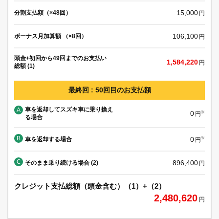
15,000
分割支払額（×48回）
円
106,100
ボーナス月加算額 （×8回）
円
頭金+初回から49回までのお支払い
1,584,220
円
総額 (1)
最終回 : 50回目のお支払額
車を返却してスズキ車に乗り換え
A
0
※
円
る場合
B
0
車を返却する場合
※
円
C
896,400
そのまま乗り続ける場合 (2)
円
クレジット支払総額（頭金含む）（1）+（2）
2,480,620
円