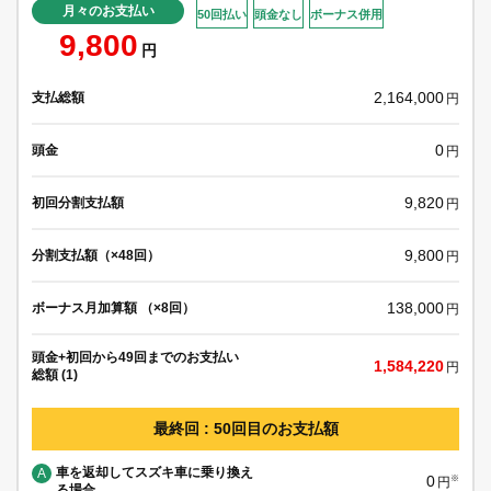
月々のお支払い
50回払い
頭金なし
ボーナス併用
9,800
円
2,164,000
支払総額
円
0
頭金
円
9,820
初回分割支払額
円
9,800
分割支払額（×48回）
円
138,000
ボーナス月加算額 （×8回）
円
頭金+初回から49回までのお支払い
1,584,220
円
総額 (1)
最終回 : 50回目のお支払額
車を返却してスズキ車に乗り換え
A
0
※
円
る場合