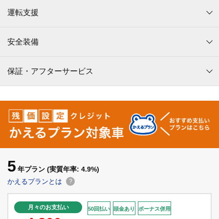
運転支援
安全装備
保証・アフターサービス
5
年プラン
(実質年率: 4.9%)
かえるプランとは
?
月々のお支払い
50回払い
頭金あり
ボーナス併用