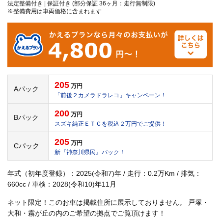
法定整備付き | 保証付き (部分保証 36ヶ月：走行無制限)
※整備費用は車両価格に含まれます
205
万円
Aパック
「前後２カメラドラレコ」キャンペーン！
200
万円
Bパック
スズキ純正ＥＴＣを税込２万円でご提供！
205
万円
Cパック
新『神奈川県民』パック！
年式（初年度登録）：2025(令和7)年 / 走行：0.2万Km / 排気：
660cc / 車検：2028(令和10)年11月
ネット限定！このお車は掲載住所に展示しておりません。 戸塚・
大和・霧が丘の内のご希望の拠点でご覧頂けます！