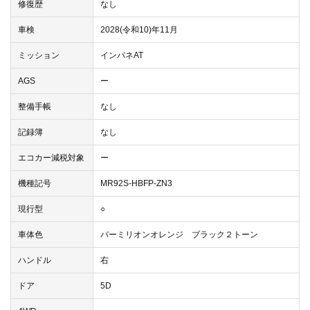
修復歴
なし
車検
2028(令和10)年11月
ミッション
インパネAT
AGS
ー
整備手帳
なし
記録簿
なし
エコカー減税対象
ー
機種記号
MR92S-HBFP-ZN3
現行型
○
車体色
バーミリオンオレンジ ブラック２トーン
ハンドル
右
ドア
5D