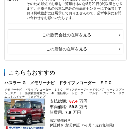
そのため最短でお車をご覧頂けるのは8月21日(金)以降となり
ます。※※当店のお車は県外の商品化センターにて保管して
おり掲載住所には展示しておりませんので、必ず事前にお問
い合わせをお願いいたします。
この販売会社の在庫を見る
この店舗の在庫を見る
こちらもおすすめ
ハスラー Ｇ メモリーナビ ドライブレコーダー ＥＴＣ
メモリーナビ ドライブレコーダー ＥＴＣ ディスチャージヘッドランプ キーレスプッ
シュスタート 衝突被害軽減ブレーキ 運転席シートヒーター フルオートエアコン リク
エストスイッチ フォグランプ
支払総額:
67.4
万円
車両価格:
59.8
万円
諸費用:
7.6
万円
法定整備付き
保証付き (部分保証 36ヶ月：走行無制限)