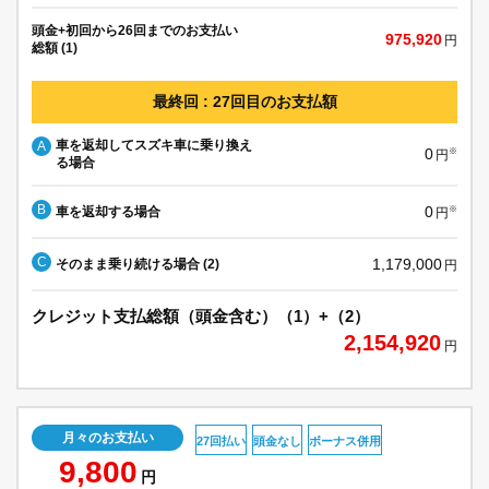
頭金+初回から26回までのお支払い
975,920
円
総額 (1)
最終回 : 27回目のお支払額
車を返却してスズキ車に乗り換え
A
0
※
円
る場合
B
0
車を返却する場合
※
円
C
1,179,000
そのまま乗り続ける場合 (2)
円
クレジット支払総額（頭金含む）（1）+（2）
2,154,920
円
月々のお支払い
27回払い
頭金なし
ボーナス併用
9,800
円