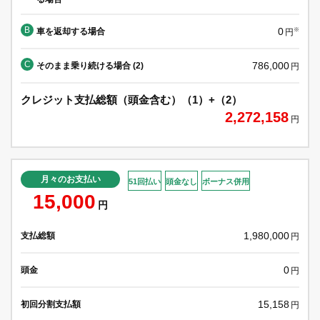
B
0
車を返却する場合
※
円
C
786,000
そのまま乗り続ける場合 (2)
円
クレジット支払総額（頭金含む）（1）+（2）
2,272,158
円
月々のお支払い
51回払い
頭金なし
ボーナス併用
15,000
円
1,980,000
支払総額
円
0
頭金
円
15,158
初回分割支払額
円