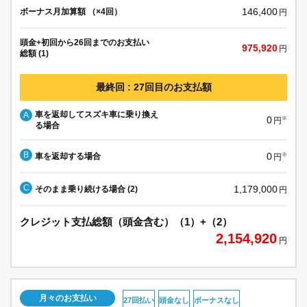
146,400
ボーナス月加算額 （×4回）
円
頭金+初回から26回までのお支払い
975,920
円
総額 (1)
最終回 : 27回目のお支払額
車を返却してスズキ車に乗り換え
A
0
※
円
る場合
B
0
車を返却する場合
※
円
C
1,179,000
そのまま乗り続ける場合 (2)
円
クレジット支払総額（頭金含む）（1）+（2）
2,154,920
円
月々のお支払い
27回払い
頭金なし
ボーナスなし