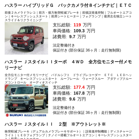
ハスラー ハイブリッドＧ バックカメラ付８インチナビ｜ＥＴＣ
前後２カメラドラレコ｜前方・後方衝突軽減ブレーキ｜前後誤発進抑制｜フルオートエアコ
ン｜キーレスプッシュスタート｜前席シートヒーター｜フォグランプ｜後席左右独立シート
スライド＆リクライニング
支払総額:
119
万円
車両価格:
109.3
万円
諸費用:
9.7
万円
法定整備付き
保証付き (部分保証 36ヶ月：走行無制限)
ハスラー ＪスタイルＩＩターボ ４ＷＤ 全方位モニター付メモ
リーナビ
全方位モニター付メモリーナビ パドルシフト ドライブレコーダー ＥＴＣ ＬＥＤヘッ
ドランプ キーレスプッシュスタート ルーフレール ウォークスルー アダティブクルー
ズコントロール オーディオスイッチ
支払総額:
177.4
万円
車両価格:
167.8
万円
諸費用:
9.6
万円
法定整備付き
保証付き (部分保証 36ヶ月：走行無制限)
ハスラー ＪスタイルＩＩ ２型 ※アウトレット※
衝突軽減ブレーキ（デュアルカメラブレーキサポート）｜誤発進抑制機能｜ディスチャージ
ライト｜ＬＥＤフォグランプ｜ナノイー搭載フルオートエアコン｜キーレスプッシュスター
ト｜前席シートヒーター