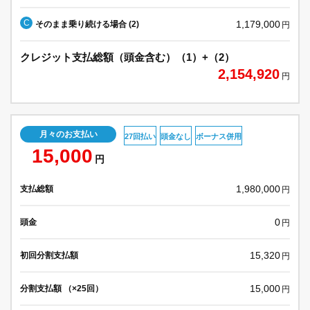
C
1,179,000
そのまま乗り続ける場合 (2)
円
クレジット支払総額（頭金含む）（1）+（2）
2,154,920
円
月々のお支払い
27回払い
頭金なし
ボーナス併用
15,000
円
1,980,000
支払総額
円
0
頭金
円
15,320
初回分割支払額
円
15,000
分割支払額 （×25回）
円