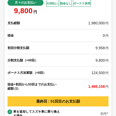
月々のお支払い
51回払い
頭金なし
ボーナス併用
9,800
円
1,980,000
支払総額
円
0
頭金
円
9,958
初回分割支払額
円
9,800
分割支払額（×49回）
円
124,500
ボーナス月加算額 （×8回）
円
頭金+初回から50回までのお支払い
1,486,158
円
総額 (1)
最終回 : 51回目のお支払額
車を返却してスズキ車に乗り換え
A
0
※
円
る場合