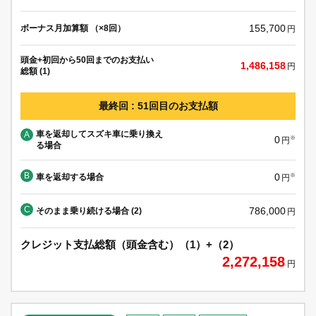
155,700
ボーナス月加算額 （×8回）
円
頭金+初回から50回までのお支払い
1,486,158
円
総額 (1)
最終回 : 51回目のお支払額
車を返却してスズキ車に乗り換え
A
0
※
円
る場合
B
0
車を返却する場合
※
円
C
786,000
そのまま乗り続ける場合 (2)
円
クレジット支払総額（頭金含む）（1）+（2）
2,272,158
円