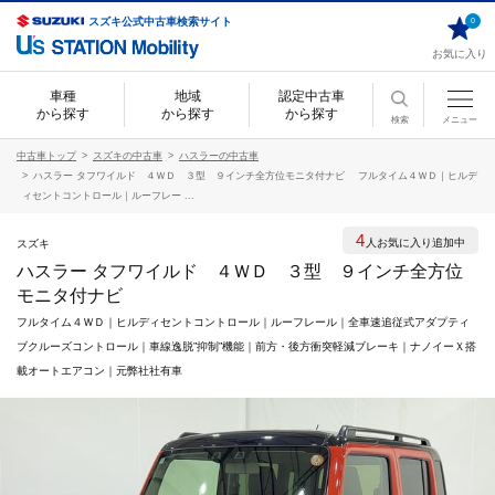
スズキ公式中古車検索サイト
0
お気に入り
車種
地域
認定中古車
から探す
から探す
から探す
検索
メニュー
中古車トップ
スズキの中古車
ハスラーの中古車
ハスラー タフワイルド ４ＷＤ ３型 ９インチ全方位モニタ付ナビ フルタイム４ＷＤ｜ヒルデ
ィセントコントロール｜ルーフレー ...
4
人お気に入り追加中
スズキ
ハスラー タフワイルド ４ＷＤ ３型 ９インチ全方位
モニタ付ナビ
フルタイム４ＷＤ｜ヒルディセントコントロール｜ルーフレール｜全車速追従式アダプティ
ブクルーズコントロール｜車線逸脱”抑制”機能｜前方・後方衝突軽減ブレーキ｜ナノイーＸ搭
載オートエアコン｜元弊社社有車