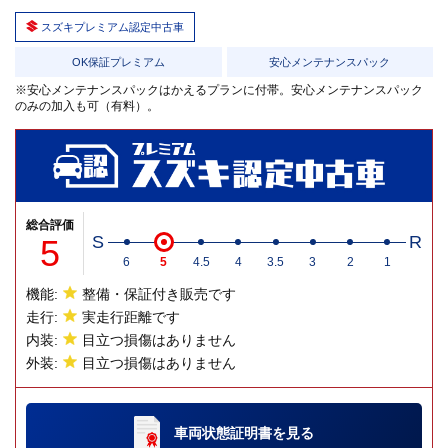
スズキプレミアム認定中古車
OK保証プレミアム
安心メンテナンスパック
※安心メンテナンスパックはかえるプランに付帯。安心メンテナンスパック
のみの加入も可（有料）。
総合評価
5
S
R
6
5
4.5
4
3.5
3
2
1
機能:
整備・保証付き販売です
走行:
実走行距離です
内装:
目立つ損傷はありません
外装:
目立つ損傷はありません
車両状態証明書
を見る