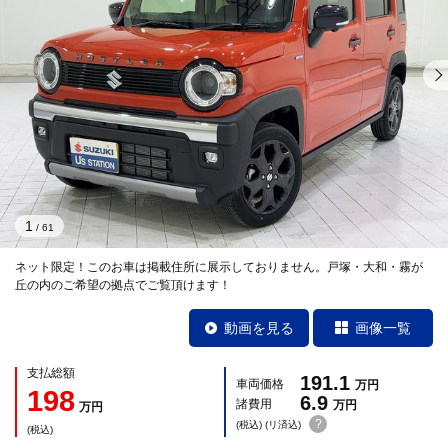
1
/
61
ネット限定！このお車は掲載住所に展示しておりません。戸塚・大和・霧が
丘の内のご希望の拠点でご覧頂けます！
動画を見る
画像一覧
支払総額
191.1
車両価格
万円
198
6.9
諸費用
万円
万円
?
(税込) (リ済込)
(税込)