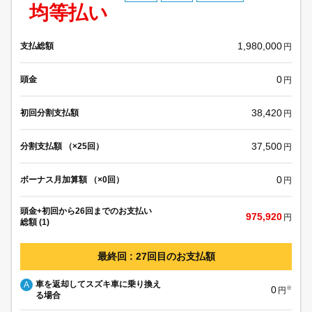
均等払い
1,980,000
支払総額
円
0
頭金
円
38,420
初回分割支払額
円
37,500
分割支払額 （×25回）
円
0
ボーナス月加算額 （×0回）
円
頭金+初回から26回までのお支払い
975,920
円
総額 (1)
最終回 : 27回目のお支払額
車を返却してスズキ車に乗り換え
A
0
※
円
る場合