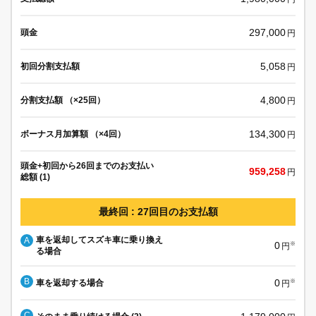
297,000
頭金
円
5,058
初回分割支払額
円
4,800
分割支払額 （×25回）
円
134,300
ボーナス月加算額 （×4回）
円
頭金+初回から26回までのお支払い
959,258
円
総額 (1)
最終回 : 27回目のお支払額
車を返却してスズキ車に乗り換え
A
0
※
円
る場合
B
0
車を返却する場合
※
円
C