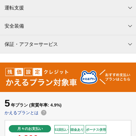
運転支援
安全装備
保証・アフターサービス
5
年プラン
(実質年率: 4.9%)
かえるプランとは
?
月々のお支払い
51回払い
頭金あり
ボーナス併用