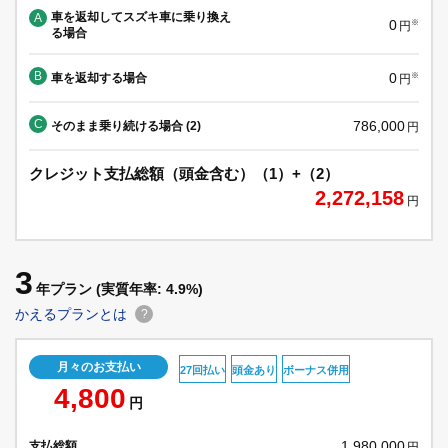
車を返却してスズキ車に乗り換え
A
0
※
円
る場合
B
0
車を返却する場合
※
円
C
786,000
そのまま乗り続ける場合 (2)
円
クレジット支払総額（頭金含む）（1）+（2）
2,272,158
円
3
年プラン
(実質年率: 4.9%)
かえるプランとは
?
月々のお支払い
27回払い
頭金あり
ボーナス併用
4,800
円
1,980,000
支払総額
円