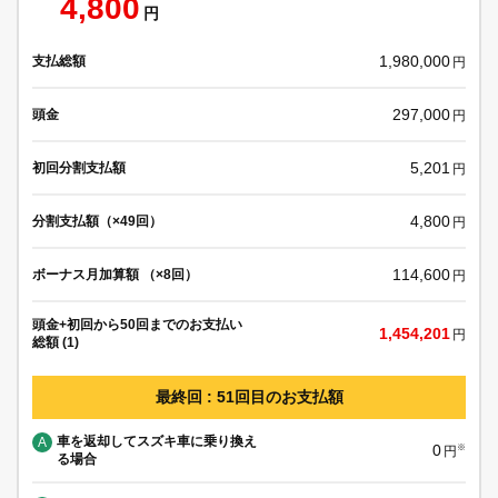
4,800
円
1,980,000
支払総額
円
297,000
頭金
円
5,201
初回分割支払額
円
4,800
分割支払額（×49回）
円
114,600
ボーナス月加算額 （×8回）
円
頭金+初回から50回までのお支払い
1,454,201
円
総額 (1)
最終回 : 51回目のお支払額
車を返却してスズキ車に乗り換え
A
0
※
円
る場合