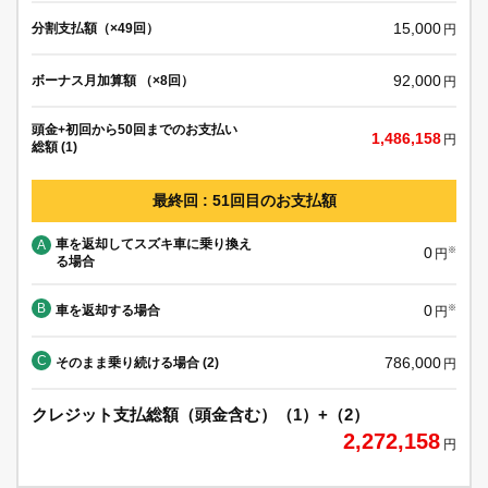
15,000
分割支払額（×49回）
円
92,000
ボーナス月加算額 （×8回）
円
頭金+初回から50回までのお支払い
1,486,158
円
総額 (1)
最終回 : 51回目のお支払額
車を返却してスズキ車に乗り換え
A
0
※
円
る場合
B
0
車を返却する場合
※
円
C
786,000
そのまま乗り続ける場合 (2)
円
クレジット支払総額（頭金含む）（1）+（2）
2,272,158
円