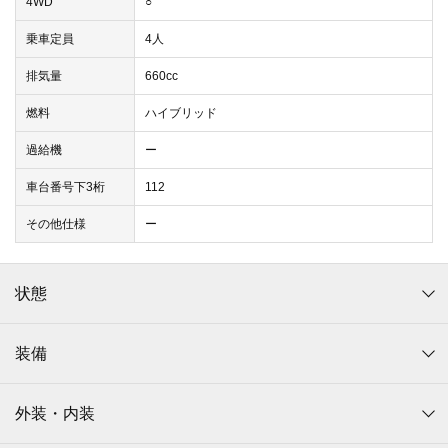
4WD
○
乗車定員
4人
排気量
660cc
燃料
ハイブリッド
過給機
ー
車台番号下3桁
112
その他仕様
ー
状態
装備
外装・内装