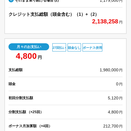
1,179,000
そのまま乗り続ける場合 (2)
円
クレジット支払総額（頭金含む）（1）+（2）
2,138,258
円
月々のお支払い
27回払い
頭金なし
ボーナス併用
4,800
円
1,980,000
支払総額
円
0
頭金
円
5,120
初回分割支払額
円
4,800
分割支払額 （×25回）
円
212,700
ボーナス月加算額 （×4回）
円