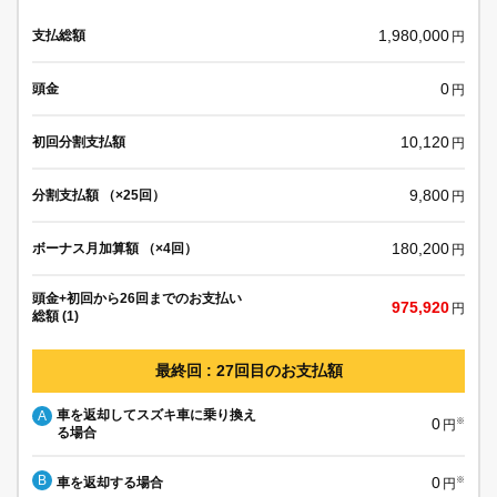
1,980,000
支払総額
円
0
頭金
円
10,120
初回分割支払額
円
9,800
分割支払額 （×25回）
円
180,200
ボーナス月加算額 （×4回）
円
頭金+初回から26回までのお支払い
975,920
円
総額 (1)
最終回 : 27回目のお支払額
車を返却してスズキ車に乗り換え
A
0
※
円
る場合
B
0
車を返却する場合
※
円