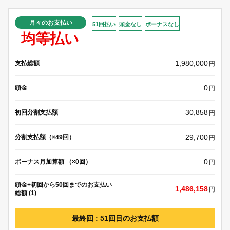
月々のお支払い
51回払い
頭金なし
ボーナスなし
均等払い
1,980,000
支払総額
円
0
頭金
円
30,858
初回分割支払額
円
29,700
分割支払額（×49回）
円
0
ボーナス月加算額 （×0回）
円
頭金+初回から50回までのお支払い
1,486,158
円
総額 (1)
最終回 : 51回目のお支払額