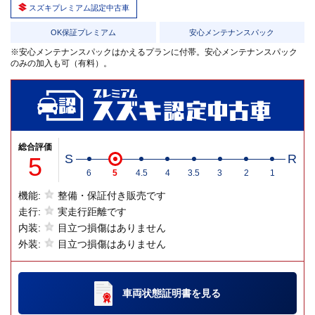
スズキプレミアム認定中古車
OK保証プレミアム
安心メンテナンスパック
※安心メンテナンスパックはかえるプランに付帯。安心メンテナンスパック
のみの加入も可（有料）。
総合評価
5
S
R
6
5
4.5
4
3.5
3
2
1
機能:
整備・保証付き販売です
走行:
実走行距離です
内装:
目立つ損傷はありません
外装:
目立つ損傷はありません
車両状態証明書
を見る