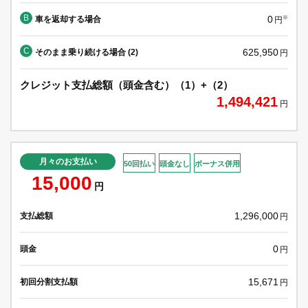
B
0
車を返却する場合
※
円
C
625,950
そのまま乗り続ける場合 (2)
円
クレジット支払総額（頭金含む）（1）+（2）
1,494,421
円
月々のお支払い
50回払い
頭金なし
ボーナス併用
15,000
円
1,296,000
支払総額
円
0
頭金
円
15,671
初回分割支払額
円