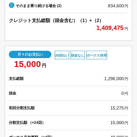
C
834,600
そのまま乗り続ける場合 (2)
円
クレジット支払総額（頭金含む）（1）+（2）
1,409,475
円
月々のお支払い
26回払い
頭金なし
ボーナス併用
15,000
円
1,296,000
支払総額
円
0
頭金
円
15,275
初回分割支払額
円
15,000
分割支払額 （×24回）
円