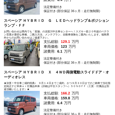
法定整備付き
保証付き (部分保証 36ヶ月：走行無制限)
スペーシア ＨＹＢＲＩＤ Ｇ ＬＥＤヘッドランプ＆ポジション
ランプ・ＦＦ
お問い合わせは県内でも「老舗」の須賀川中古車センターへ！スズキ一筋２０年超のベテラ
ン営業が適切な車種、ご購入方法、メンテプラン、自動車保険をご案内いたします。福島県
外からのお問い合わせはご遠慮下さい。
支払総額:
129.1
万円
車両価格:
123
万円
諸費用:
6.1
万円
法定整備付き
保証付き (部分保証 36ヶ月：走行無制限)
スペーシア ＨＹＢＲＩＤ Ｘ ４ＷＤ両側電動スライドドア・オ
ーディオレス
★決算！中古車ご成約特典♪ ９月１４日までご成約、かつ９月３０日までのご納車で当社指
定純正ナビ本体ｏｒ付属品本体（詳細は中古スタッフへ）５０％ＯＦＦ（工賃・付属品は別
途頂戴いたします）★
支払総額:
166.2
万円
車両価格:
159.8
万円
諸費用:
6.4
万円
法定整備付き
保証付き (部分保証 36ヶ月：走行無制限)