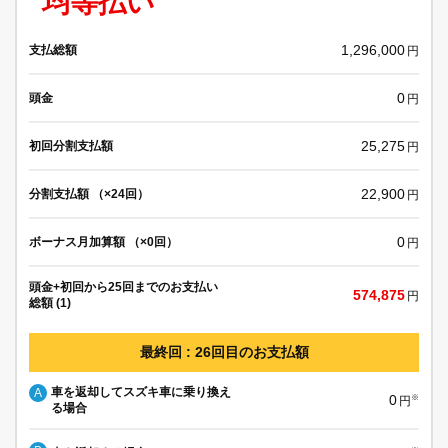
均等払い
1,296,000
支払総額
円
0
頭金
円
25,275
初回分割支払額
円
22,900
分割支払額 （×24回）
円
0
ボーナス月加算額 （×0回）
円
頭金+初回から25回までのお支払い
574,875
円
総額 (1)
最終回 : 26回目のお支払額
車を返却してスズキ車に乗り換え
A
0
※
円
る場合