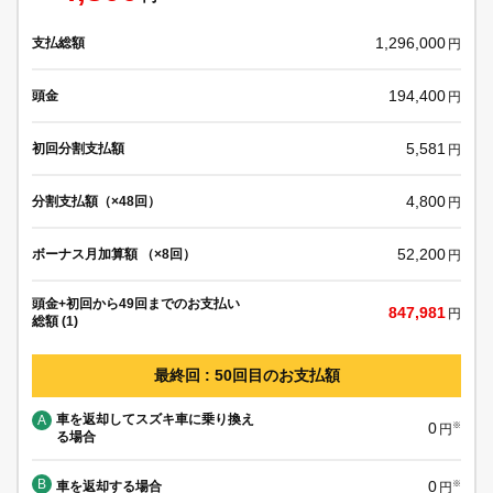
1,296,000
支払総額
円
194,400
頭金
円
5,581
初回分割支払額
円
4,800
分割支払額（×48回）
円
52,200
ボーナス月加算額 （×8回）
円
頭金+初回から49回までのお支払い
847,981
円
総額 (1)
最終回 : 50回目のお支払額
車を返却してスズキ車に乗り換え
A
0
※
円
る場合
B
0
車を返却する場合
※
円