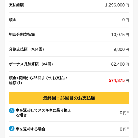
1,296,000
支払総額
円
0
頭金
円
10,075
初回分割支払額
円
9,800
分割支払額 （×24回）
円
82,400
ボーナス月加算額 （×4回）
円
頭金+初回から25回までのお支払い
574,875
円
総額 (1)
最終回 : 26回目のお支払額
車を返却してスズキ車に乗り換え
A
0
※
円
る場合
B
0
車を返却する場合
※
円