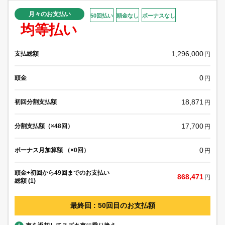
月々のお支払い
50回払い
頭金なし
ボーナスなし
均等払い
1,296,000
支払総額
円
0
頭金
円
18,871
初回分割支払額
円
17,700
分割支払額（×48回）
円
0
ボーナス月加算額 （×0回）
円
頭金+初回から49回までのお支払い
868,471
円
総額 (1)
最終回 : 50回目のお支払額