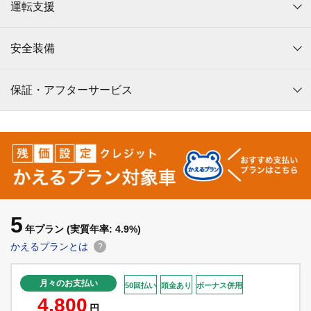
運転支援
安全装備
保証・アフターサービス
5
年プラン
(実質年率: 4.9%)
かえるプランとは
?
月々のお支払い
50回払い
頭金あり
ボーナス併用
4,800
円