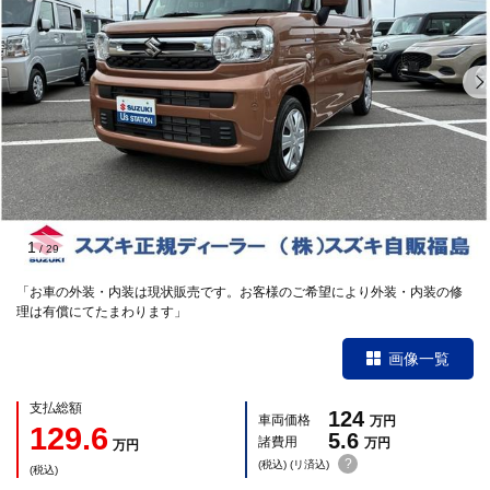
1
/
29
「お車の外装・内装は現状販売です。お客様のご希望により外装・内装の修
理は有償にてたまわります」
画像一覧
支払総額
124
車両価格
万円
129.6
5.6
諸費用
万円
万円
?
(税込) (リ済込)
(税込)