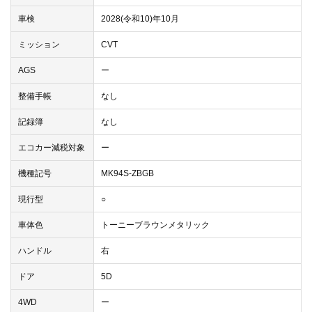
車検
2028(令和10)年10月
ミッション
CVT
AGS
ー
整備手帳
なし
記録簿
なし
エコカー減税対象
ー
機種記号
MK94S-ZBGB
現行型
○
車体色
トーニーブラウンメタリック
ハンドル
右
ドア
5D
4WD
ー