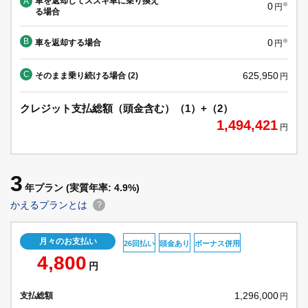
車を返却してスズキ車に乗り換え
A
0
※
円
る場合
B
0
車を返却する場合
※
円
C
625,950
そのまま乗り続ける場合 (2)
円
クレジット支払総額（頭金含む）（1）+（2）
1,494,421
円
3
年プラン
(実質年率: 4.9%)
かえるプランとは
?
月々のお支払い
26回払い
頭金あり
ボーナス併用
4,800
円
1,296,000
支払総額
円