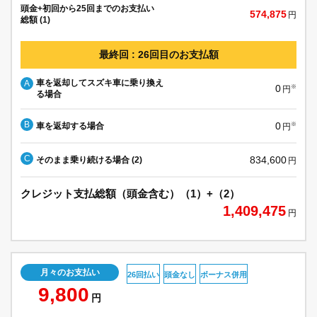
頭金+初回から25回までのお支払い
574,875
円
総額 (1)
最終回 : 26回目のお支払額
車を返却してスズキ車に乗り換え
A
0
※
円
る場合
B
0
車を返却する場合
※
円
C
834,600
そのまま乗り続ける場合 (2)
円
クレジット支払総額（頭金含む）（1）+（2）
1,409,475
円
月々のお支払い
26回払い
頭金なし
ボーナス併用
9,800
円