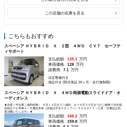
この店舗の在庫を見る
こちらもおすすめ
スペーシア ＨＹＢＲＩＤ Ｘ ２型 ４ＷＤ ＣＶＴ セーフテ
ィサポート
支払総額:
135.1
万円
車両価格:
128
万円
諸費用:
7.1
万円
法定整備付き
保証付き (部分保証 36ヶ月：走行無制限)
スペーシア ＨＹＢＲＩＤ Ｘ ４ＷＤ両側電動スライドドア・オ
ーディオレス
★決算！中古車ご成約特典♪ ９月１４日までご成約、かつ９月３０日までのご納車で当社指
定純正ナビ本体ｏｒ付属品本体（詳細は中古スタッフへ）５０％ＯＦＦ（工賃・付属品は別
途頂戴いたします）★
支払総額:
166.2
万円
車両価格:
159.8
万円
諸費用:
6.4
万円