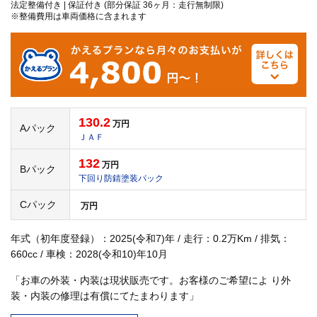
法定整備付き | 保証付き (部分保証 36ヶ月：走行無制限)
※整備費用は車両価格に含まれます
130.2
万円
Aパック
ＪＡＦ
132
万円
Bパック
下回り防錆塗装パック
Cパック
万円
年式（初年度登録）：2025(令和7)年 / 走行：0.2万Km / 排気：
660cc / 車検：2028(令和10)年10月
「お車の外装・内装は現状販売です。お客様のご希望によ り外
装・内装の修理は有償にてたまわります」