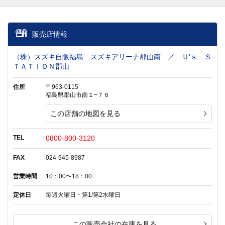
販売店情報
（株）スズキ自販福島 スズキアリーナ郡山南 ／ Ｕ’ｓ Ｓ
ＴＡＴＩＯＮ郡山
住所
〒963-0115
福島県郡山市南１−７６
この店舗の地図を見る
TEL
0800-800-3120
FAX
024-945-8987
営業時間
10：00〜18：00
定休日
毎週火曜日・第1/第2水曜日
この販売会社の在庫を見る