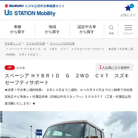
スズキ公式中古車検索サイト
0
お気に入り
車種
地域
認定中古車
から探す
から探す
から探す
検索
メニュー
中古車トップ
スズキの中古車
スペーシアの中古車
スペーシア ＨＹＢＲＩＤ Ｇ ２ＷＤ ＣＶＴ スズキセーフティサポート ★決算！中古車ご成
約特典♪ ９月１４日まで ...
1
人お気に入り追加中
スズキ
UP
スペーシア ＨＹＢＲＩＤ Ｇ ２ＷＤ ＣＶＴ スズキ
セーフティサポート
★決算！中古車ご成約特典♪ ９月１４日までご成約、かつ９月３０日までのご納車で当社指
定純正ナビ本体ｏｒ付属品本体（詳細は中古スタッフへ）５０％ＯＦＦ（工賃・付属品は別
途頂戴いたします）★