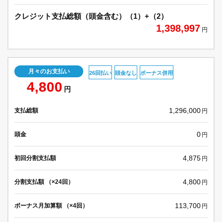
クレジット支払総額（頭金含む）（1）+（2）
1,398,997
円
月々のお支払い
26回払い
頭金なし
ボーナス併用
4,800
円
1,296,000
支払総額
円
0
頭金
円
4,875
初回分割支払額
円
4,800
分割支払額 （×24回）
円
113,700
ボーナス月加算額 （×4回）
円