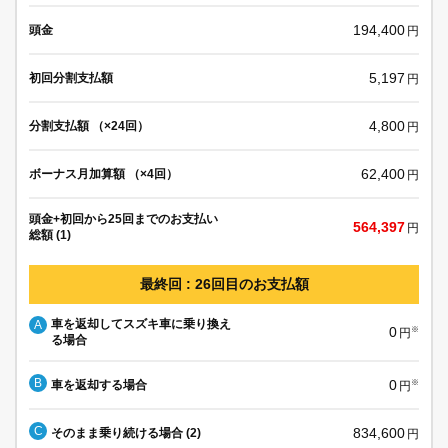
194,400
頭金
円
5,197
初回分割支払額
円
4,800
分割支払額 （×24回）
円
62,400
ボーナス月加算額 （×4回）
円
頭金+初回から25回までのお支払い
564,397
円
総額 (1)
最終回 : 26回目のお支払額
車を返却してスズキ車に乗り換え
A
0
※
円
る場合
B
0
車を返却する場合
※
円
C
834,600
そのまま乗り続ける場合 (2)
円