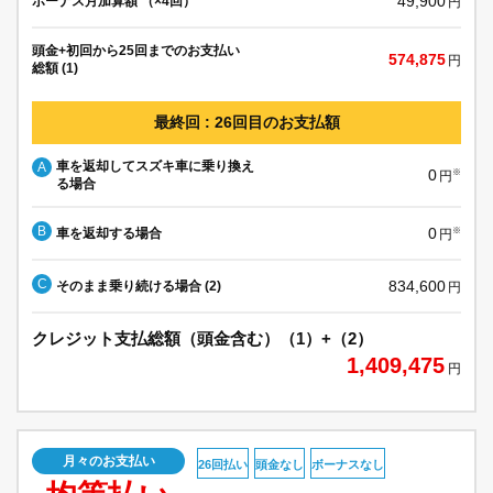
49,900
ボーナス月加算額 （×4回）
円
頭金+初回から25回までのお支払い
574,875
円
総額 (1)
最終回 : 26回目のお支払額
車を返却してスズキ車に乗り換え
A
0
※
円
る場合
B
0
車を返却する場合
※
円
C
834,600
そのまま乗り続ける場合 (2)
円
クレジット支払総額（頭金含む）（1）+（2）
1,409,475
円
月々のお支払い
26回払い
頭金なし
ボーナスなし