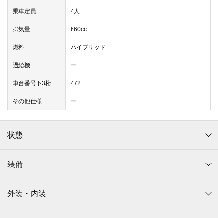
乗車定員
4人
排気量
660cc
燃料
ハイブリッド
過給機
ー
車台番号下3桁
472
その他仕様
ー
状態
装備
外装・内装