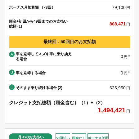
79,100
ボーナス月加算額 （×8回）
円
頭金+初回から49回までのお支払い
868,471
円
総額 (1)
最終回 : 50回目のお支払額
車を返却してスズキ車に乗り換え
A
0
※
円
る場合
B
0
車を返却する場合
※
円
C
625,950
そのまま乗り続ける場合 (2)
円
クレジット支払総額（頭金含む）（1）+（2）
1,494,421
円
月々のお支払い
50回払い
頭金なし
ボーナス併用