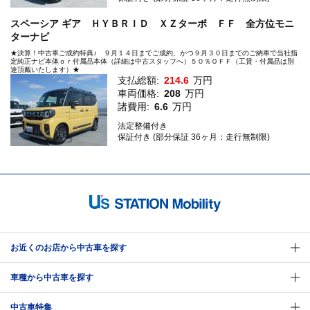
スペーシア ギア ＨＹＢＲＩＤ ＸＺターボ ＦＦ 全方位モニ
ターナビ
★決算！中古車ご成約特典♪ ９月１４日までご成約、かつ９月３０日までのご納車で当社指
定純正ナビ本体ｏｒ付属品本体（詳細は中古スタッフへ）５０％ＯＦＦ（工賃・付属品は別
途頂戴いたします）★
支払総額:
214.6
万円
車両価格:
208
万円
諸費用:
6.6
万円
法定整備付き
保証付き (部分保証 36ヶ月：走行無制限)
お近くのお店から中古車を探す
車種から中古車を探す
中古車特集