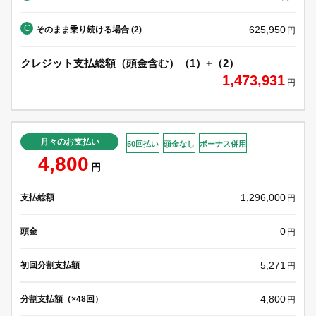
C
625,950
そのまま乗り続ける場合 (2)
円
クレジット支払総額（頭金含む）（1）+（2）
1,473,931
円
月々のお支払い
50回払い
頭金なし
ボーナス併用
4,800
円
1,296,000
支払総額
円
0
頭金
円
5,271
初回分割支払額
円
4,800
分割支払額（×48回）
円