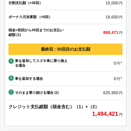
15,000
分割支払額（×48回）
円
16,600
ボーナス月加算額 （×8回）
円
頭金+初回から49回までのお支払い
868,471
円
総額 (1)
最終回 : 50回目のお支払額
車を返却してスズキ車に乗り換え
A
0
※
円
る場合
B
0
車を返却する場合
※
円
C
625,950
そのまま乗り続ける場合 (2)
円
クレジット支払総額（頭金含む）（1）+（2）
1,494,421
円