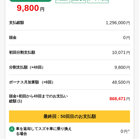
9,800
円
1,296,000
支払総額
円
0
頭金
円
10,071
初回分割支払額
円
9,800
分割支払額（×48回）
円
48,500
ボーナス月加算額 （×8回）
円
頭金+初回から49回までのお支払い
868,471
円
総額 (1)
最終回 : 50回目のお支払額
車を返却してスズキ車に乗り換え
A
0
※
円
る場合