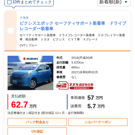
10件まとめてチェック
トヨタ
ピクシスエポック セーフティサポート装着車 ドライブ
レコーダー装着車
セーフティサポート装着車 ドライブレコーダー装着車 ＣＤプレイヤー装着
車 軽自動車 トヨタ ピクシス ＣＶＴ車 Ｘグレード
CVT | ブルー
年式
2018(平成30)年
走行距離
5.6万Km
排気量
660cc
車検
2027(令和9)年02月
修復歴
なし
支払総額
57
車両価格
万円
62.7
5.7
諸費用
万円
万円
法定整備付き | 保証付き (部分保証 12ヶ月：走行無制限)
パック料金あり
シルバークーポン
OK保証