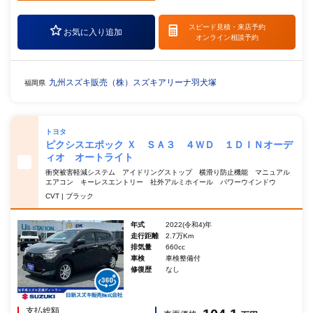
スピード見積・
来店予約
お気に入り追加
オンライン相談予約
九州スズキ販売（株）スズキアリーナ羽犬塚
福岡県
トヨタ
ピクシスエポック Ｘ ＳＡ３ ４ＷＤ １ＤＩＮオーデ
ィオ オートライト
衝突被害軽減システム アイドリングストップ 横滑り防止機能 マニュアル
エアコン キーレスエントリー 社外アルミホイール パワーウインドウ
CVT | ブラック
年式
2022(令和4)年
走行距離
2.7万Km
排気量
660cc
車検
車検整備付
修復歴
なし
支払総額