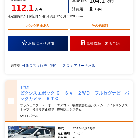
104.1
車両価格
万円
112.1
8
諸費用
万円
万円
法定整備付き | 保証付き (部分保証 12ヶ月：12000km)
パック料金あり
その他保証
お気に入り追加
見積依頼・
来店予約
日新スズキ販売（株） スズキアリーナ水沢
岩手県
トヨタ
ピクシスエポック Ｇ ＳＡ ２ＷＤ フルセグナビ バ
ックカメラ ＥＴＣ
プッシュスタート オートエアコン 衝突被害軽減システム アイドリングス
トップ 横滑り防止機能 盗難防止システム
CVT | パール
年式
2017(平成29)年
走行距離
7.5万Km