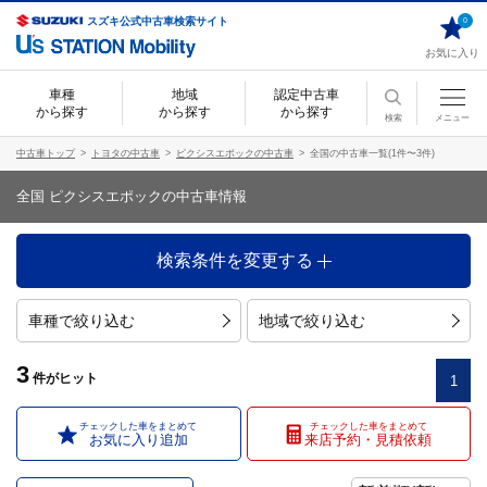
スズキ公式中古車検索サイト
0
お気に入り
車種
地域
認定中古車
から探す
から探す
から探す
検索
メニュー
中古車トップ
トヨタの中古車
ピクシスエポックの中古車
全国の中古車一覧(1件〜3件)
全国 ピクシスエポックの中古車情報
検索条件を変更する
車種で絞り込む
地域で絞り込む
3
件
がヒット
1
チェックした車をまとめて
チェックした車をまとめて
お気に入り追加
来店予約・見積依頼