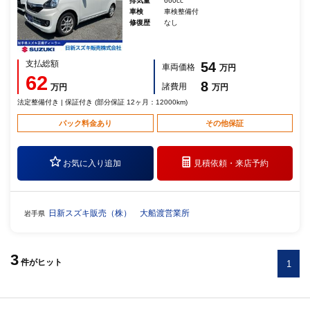
排気量
660cc
車検
車検整備付
修復歴
なし
支払総額
54
車両価格
万円
62
8
諸費用
万円
万円
法定整備付き | 保証付き (部分保証 12ヶ月：12000km)
パック料金あり
その他保証
お気に入り追加
見積依頼・
来店予約
日新スズキ販売（株） 大船渡営業所
岩手県
3
件
がヒット
1