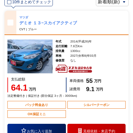
10件まとめてチェック
マツダ
デミオ １３−スカイアクティブ
CVT | ブルー
年式
2014(平成26)年
走行距離
7.9万Km
排気量
1300cc
車検
2027(令和9)年03月
修復歴
なし
支払総額
55
車両価格
万円
64.1
9.1
諸費用
万円
万円
法定整備付き | 保証付き (部分保証 3ヶ月：3000km)
パック料金あり
シルバークーポン
OK保証ミニ
お気に入り追加
見積依頼・
来店予約