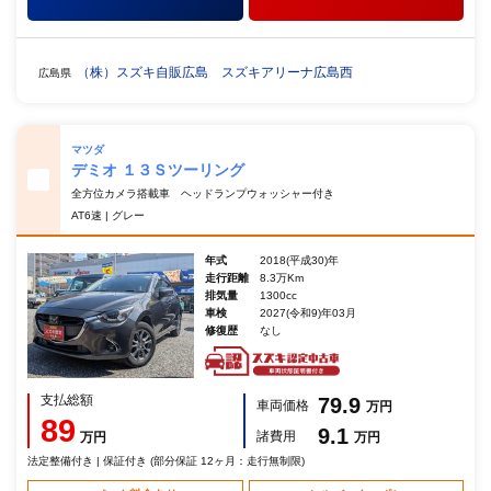
（株）スズキ自販広島 スズキアリーナ広島西
広島県
マツダ
デミオ １３Ｓツーリング
全方位カメラ搭載車 ヘッドランプウォッシャー付き
AT6速 | グレー
年式
2018(平成30)年
走行距離
8.3万Km
排気量
1300cc
車検
2027(令和9)年03月
修復歴
なし
支払総額
79.9
車両価格
万円
89
9.1
諸費用
万円
万円
法定整備付き | 保証付き (部分保証 12ヶ月：走行無制限)