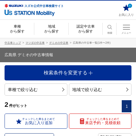
スズキ公式中古車検索サイト
0
お気に入り
車種
地域
認定中古車
から探す
から探す
から探す
検索
メニュー
中古車トップ
マツダの中古車
デミオの中古車
広島県の中古車一覧(1件〜2件)
広島県 デミオの中古車情報
検索条件を変更する
車種で絞り込む
地域で絞り込む
2
件
がヒット
1
チェックした車をまとめて
チェックした車をまとめて
お気に入り追加
来店予約・見積依頼