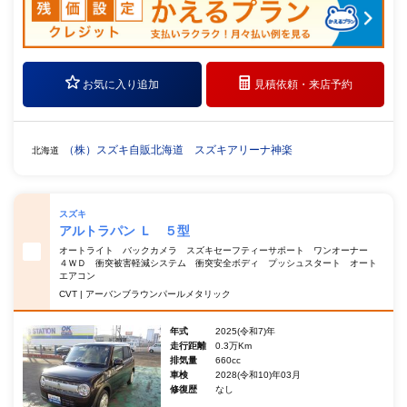
お気に入り追加
見積依頼・
来店予約
（株）スズキ自販北海道 スズキアリーナ神楽
北海道
スズキ
アルトラパン Ｌ ５型
オートライト バックカメラ スズキセーフティーサポート ワンオーナー
４ＷＤ 衝突被害軽減システム 衝突安全ボディ プッシュスタート オート
エアコン
CVT | アーバンブラウンパールメタリック
年式
2025(令和7)年
走行距離
0.3万Km
排気量
660cc
車検
2028(令和10)年03月
修復歴
なし