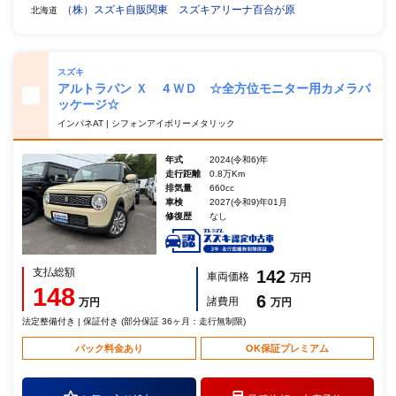
（株）スズキ自販関東 スズキアリーナ百合が原
北海道
スズキ
アルトラパン Ｘ ４ＷＤ ☆全方位モニター用カメラパ
ッケージ☆
インパネAT | シフォンアイボリーメタリック
年式
2024(令和6)年
走行距離
0.8万Km
排気量
660cc
車検
2027(令和9)年01月
修復歴
なし
支払総額
142
車両価格
万円
148
6
諸費用
万円
万円
法定整備付き | 保証付き (部分保証 36ヶ月：走行無制限)
パック料金あり
OK保証プレミアム