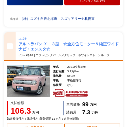
オンライン相談予約
（株）スズキ自販北海道 スズキアリーナ札幌東
北海道
スズキ
アルトラパン Ｘ ３型 ☆全方位モニター＆純正ワイド
ナビ・エンスタ☆
インパネAT | コフレピンクパールメタリック ホワイト２トーンルーフ
年式
2021(令和3)年
走行距離
3.7万Km
排気量
660cc
車検
車検整備付
修復歴
なし
支払総額
99
車両価格
万円
106.3
7.3
諸費用
万円
万円
法定整備付き | 保証付き (部分保証 12ヶ月：走行無制限)