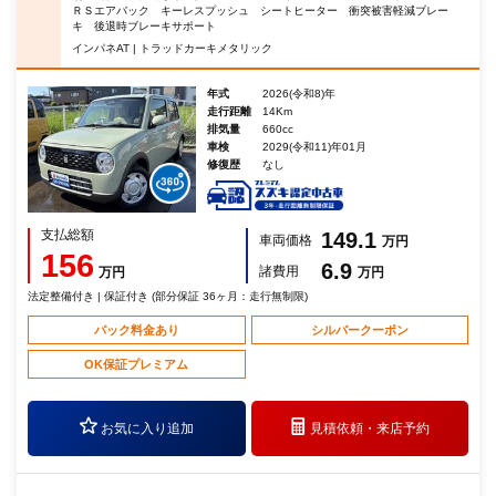
ＲＳエアバック キーレスプッシュ シートヒーター 衝突被害軽減ブレー
キ 後退時ブレーキサポート
インパネAT | トラッドカーキメタリック
年式
2026(令和8)年
走行距離
14Km
排気量
660cc
車検
2029(令和11)年01月
修復歴
なし
支払総額
149.1
車両価格
万円
156
6.9
諸費用
万円
万円
法定整備付き | 保証付き (部分保証 36ヶ月：走行無制限)
パック料金あり
シルバークーポン
OK保証プレミアム
お気に入り追加
見積依頼・
来店予約