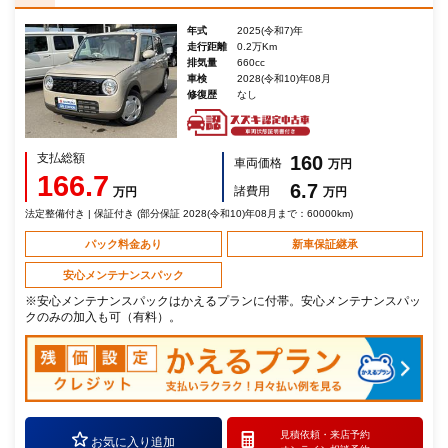
年式
2025(令和7)年
走行距離
0.2万Km
排気量
660cc
車検
2028(令和10)年08月
修復歴
なし
支払総額
160
車両価格
万円
166.7
6.7
諸費用
万円
万円
法定整備付き | 保証付き (部分保証 2028(令和10)年08月まで：60000km)
パック料金あり
新車保証継承
安心メンテナンスパック
※安心メンテナンスパックはかえるプランに付帯。安心メンテナンスパッ
クのみの加入も可（有料）。
見積依頼・
来店予約
お気に入り追加