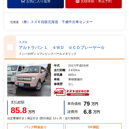
お気に入り追加
見積依頼・
来店予約
（株）スズキ自販北海道 千歳中古車センター
北海道
スズキ
アルトラパン Ｌ ４ＷＤ ☆ＣＤプレーヤー☆
インパネAT | コフレピンクパールメタリック
年式
2017(平成29)年
走行距離
3.9万Km
排気量
660cc
車検
車検整備付
修復歴
なし
支払総額
79
車両価格
万円
85.8
6.8
諸費用
万円
万円
法定整備付き | 保証付き (部分保証 12ヶ月：走行無制限)
パック料金あり
OK保証