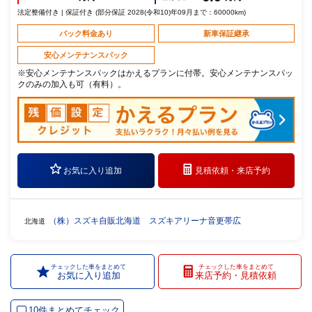
法定整備付き | 保証付き (部分保証 2028(令和10)年09月まで：60000km)
パック料金あり
新車保証継承
安心メンテナンスパック
※安心メンテナンスパックはかえるプランに付帯。安心メンテナンスパッ
クのみの加入も可（有料）。
お気に入り追加
見積依頼・
来店予約
（株）スズキ自販北海道 スズキアリーナ音更帯広
北海道
チェックした車をまとめて
チェックした車をまとめて
お気に入り追加
来店予約・見積依頼
10件まとめてチェック