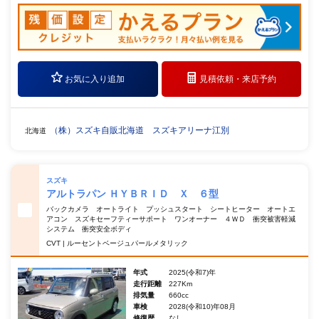
お気に入り追加
見積依頼・
来店予約
（株）スズキ自販北海道 スズキアリーナ江別
北海道
スズキ
アルトラパン ＨＹＢＲＩＤ Ｘ ６型
バックカメラ オートライト プッシュスタート シートヒーター オートエ
アコン スズキセーフティーサポート ワンオーナー ４ＷＤ 衝突被害軽減
システム 衝突安全ボディ
CVT | ルーセントベージュパールメタリック
年式
2025(令和7)年
走行距離
227Km
排気量
660cc
車検
2028(令和10)年08月
修復歴
なし