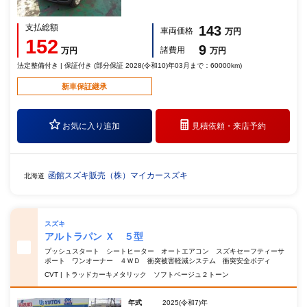
支払総額
143
車両価格
万円
152
9
諸費用
万円
万円
法定整備付き | 保証付き (部分保証 2028(令和10)年03月まで：60000km)
新車保証継承
お気に入り追加
見積依頼・
来店予約
函館スズキ販売（株）マイカースズキ
北海道
スズキ
アルトラパン Ｘ ５型
プッシュスタート シートヒーター オートエアコン スズキセーフティーサ
ポート ワンオーナー ４ＷＤ 衝突被害軽減システム 衝突安全ボディ
CVT | トラッドカーキメタリック ソフトベージュ２トーン
年式
2025(令和7)年