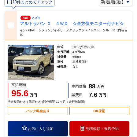
10件まとめてチェック
スズキ
NEW
アルトラパン Ｘ ４ＷＤ ☆全方位モニター付ナビ☆
インパネAT | シフォンアイボリーメタリックホワイト２トーンルーフ（内装色
変
年式
2017(平成29)年
走行距離
4.9万Km
排気量
660cc
車検
車検整備付
修復歴
なし
支払総額
88
車両価格
万円
95.6
7.6
諸費用
万円
万円
法定整備付き | 保証付き (部分保証 12ヶ月：走行無制限)
パック料金あり
OK保証
お気に入り追加
見積依頼・
来店予約