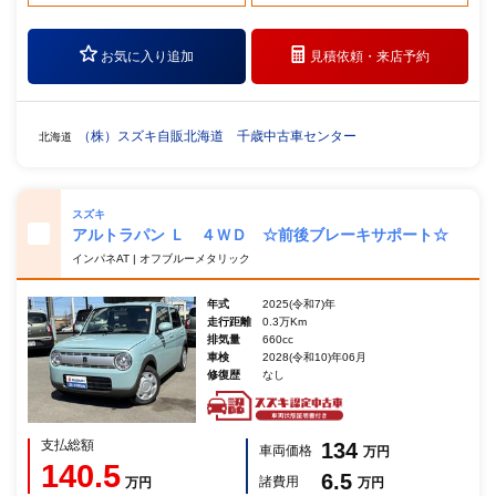
お気に入り追加
見積依頼・
来店予約
（株）スズキ自販北海道 千歳中古車センター
北海道
スズキ
アルトラパン Ｌ ４ＷＤ ☆前後ブレーキサポート☆
インパネAT | オフブルーメタリック
年式
2025(令和7)年
走行距離
0.3万Km
排気量
660cc
車検
2028(令和10)年06月
修復歴
なし
支払総額
134
車両価格
万円
140.5
6.5
諸費用
万円
万円