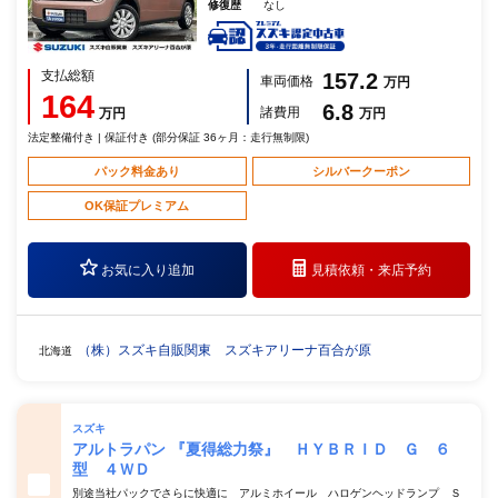
修復歴
なし
支払総額
157.2
車両価格
万円
164
6.8
諸費用
万円
万円
法定整備付き | 保証付き (部分保証 36ヶ月：走行無制限)
パック料金あり
シルバークーポン
OK保証プレミアム
お気に入り追加
見積依頼・
来店予約
（株）スズキ自販関東 スズキアリーナ百合が原
北海道
スズキ
アルトラパン 『夏得総力祭』 ＨＹＢＲＩＤ Ｇ ６
型 ４ＷＤ
別途当社パックでさらに快適に アルミホイール ハロゲンヘッドランプ Ｓ