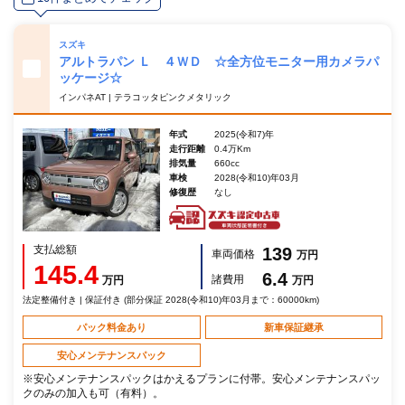
スズキ
アルトラパン Ｌ ４ＷＤ ☆全方位モニター用カメラパ
ッケージ☆
インパネAT | テラコッタピンクメタリック
年式
2025(令和7)年
走行距離
0.4万Km
排気量
660cc
車検
2028(令和10)年03月
修復歴
なし
支払総額
139
車両価格
万円
145.4
6.4
諸費用
万円
万円
法定整備付き | 保証付き (部分保証 2028(令和10)年03月まで：60000km)
パック料金あり
新車保証継承
安心メンテナンスパック
※安心メンテナンスパックはかえるプランに付帯。安心メンテナンスパッ
クのみの加入も可（有料）。