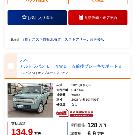
パック料金あり
OK保証
お気に入り追加
見積依頼・
来店予約
（株）スズキ自販北海道 スズキアリーナ音更帯広
北海道
スズキ
アルトラパン Ｌ ４ＷＤ ☆前後ブレーキサポート☆
インパネAT | オフブルーメタリック
年式
2025(令和7)年
走行距離
0.3万Km
排気量
660cc
車検
2028(令和10)年09月
修復歴
なし
支払総額
128
車両価格
万円
134.9
6.9
諸費用
万円
万円