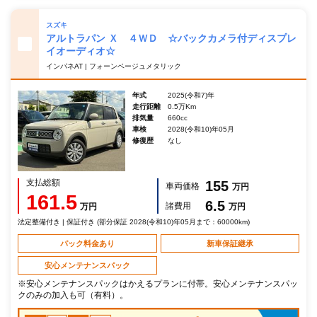
スズキ
アルトラパン Ｘ ４ＷＤ ☆バックカメラ付ディスプレ
イオーディオ☆
インパネAT | フォーンベージュメタリック
年式
2025(令和7)年
走行距離
0.5万Km
排気量
660cc
車検
2028(令和10)年05月
修復歴
なし
支払総額
155
車両価格
万円
161.5
6.5
諸費用
万円
万円
法定整備付き | 保証付き (部分保証 2028(令和10)年05月まで：60000km)
パック料金あり
新車保証継承
安心メンテナンスパック
※安心メンテナンスパックはかえるプランに付帯。安心メンテナンスパッ
クのみの加入も可（有料）。