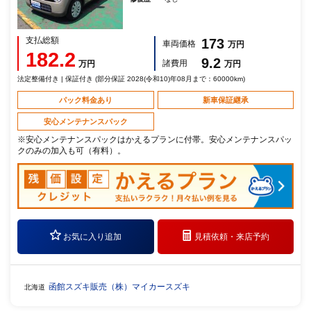
支払総額
173
車両価格
万円
182.2
9.2
諸費用
万円
万円
法定整備付き | 保証付き (部分保証 2028(令和10)年08月まで：60000km)
パック料金あり
新車保証継承
安心メンテナンスパック
※安心メンテナンスパックはかえるプランに付帯。安心メンテナンスパッ
クのみの加入も可（有料）。
お気に入り追加
見積依頼・
来店予約
函館スズキ販売（株）マイカースズキ
北海道