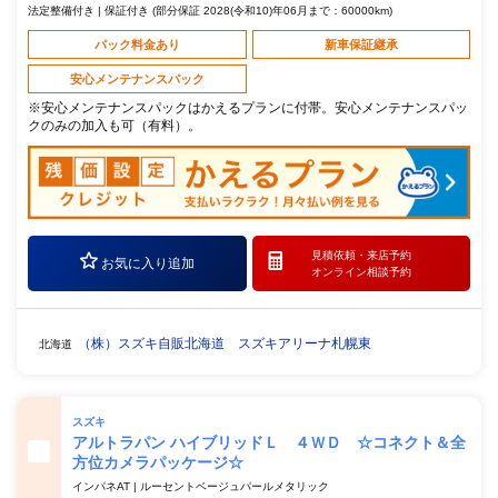
法定整備付き | 保証付き (部分保証 2028(令和10)年06月まで：60000km)
パック料金あり
新車保証継承
安心メンテナンスパック
※安心メンテナンスパックはかえるプランに付帯。安心メンテナンスパッ
クのみの加入も可（有料）。
見積依頼・
来店予約
お気に入り追加
オンライン相談予約
（株）スズキ自販北海道 スズキアリーナ札幌東
北海道
スズキ
アルトラパン ハイブリッドＬ ４ＷＤ ☆コネクト＆全
方位カメラパッケージ☆
インパネAT | ルーセントベージュパールメタリック