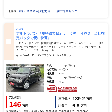
（株）スズキ自販北海道 千歳中古車センター
北海道
スズキ
アルトラパン 『夏得総力祭』Ｌ ５型 ４ＷＤ 当社指
定パックで更に快適に！
ＬＥＤヘッドランプ 衝突被害軽減ブレーキ リアパーキングセンサー 後退
時ブレーキサポート オートライト シートヒーター イモビライザー ＳＲ
Ｓエアバック スチールホイール
インパネAT | アーバンブラウンパールメタリック
年式
2025(令和7)年
走行距離
0.2万Km
排気量
660cc
車検
2028(令和10)年08月
修復歴
なし
支払総額
139.2
車両価格
万円
146
6.8
諸費用
万円
万円
法定整備付き | 保証付き (部分保証 2028(令和10)年08月まで：60000km)