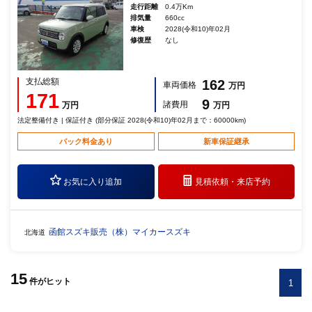
走行距離
0.4万Km
排気量
660cc
車検
2028(令和10)年02月
修復歴
なし
支払総額
162
車両価格
万円
171
9
諸費用
万円
万円
法定整備付き | 保証付き (部分保証 2028(令和10)年02月まで：60000km)
パック料金あり
新車保証継承
お気に入り追加
見積依頼・
来店予約
函館スズキ販売（株）マイカースズキ
北海道
15
件
がヒット
1