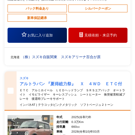
パック料金あり
シルバークーポン
新車保証継承
お気に入り追加
見積依頼・
来店予約
（株）スズキ自販関東 スズキアリーナ百合が原
北海道
スズキ
アルトラパン 『夏得総力祭』 Ｘ ４ＷＤ ＥＴＣ付
ＥＴＣ アルミホイール ＬＥＤヘッドランプ ＳＲＳエアバック オートラ
イト イモビライザー キーレスプッシュ シートヒーター 衝突被害軽減ブ
レーキ 後退時ブレーキサポート
インパネAT | テラコッタピンクメタリック ソフトベージュ２トーン
年式
2025(令和7)年
走行距離
0.3万Km
排気量
660cc
車検
2028(令和10)年03月