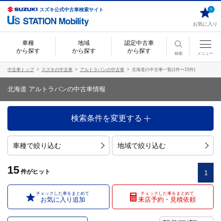
スズキ公式中古車検索サイト
0
お気に入り
車種
地域
認定中古車
から探す
から探す
から探す
検索
メニュー
中古車トップ
スズキの中古車
アルトラパンの中古車
北海道の中古車一覧(1件〜15件)
北海道 アルトラパンの中古車情報
検索条件を変更する
車種で絞り込む
地域で絞り込む
15
件
がヒット
1
チェックした車をまとめて
チェックした車をまとめて
お気に入り追加
来店予約・見積依頼