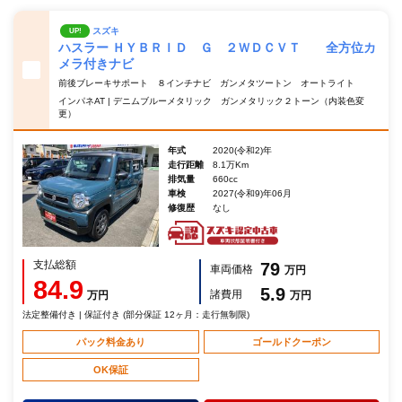
スズキ
UP!
ハスラー ＨＹＢＲＩＤ Ｇ ２ＷＤＣＶＴ 全方位カ
メラ付きナビ
前後ブレーキサポート ８インチナビ ガンメタツートン オートライト
インパネAT | デニムブルーメタリック ガンメタリック２トーン（内装色変
更）
年式
2020(令和2)年
走行距離
8.1万Km
排気量
660cc
車検
2027(令和9)年06月
修復歴
なし
支払総額
79
車両価格
万円
84.9
5.9
諸費用
万円
万円
法定整備付き | 保証付き (部分保証 12ヶ月：走行無制限)
パック料金あり
ゴールドクーポン
OK保証