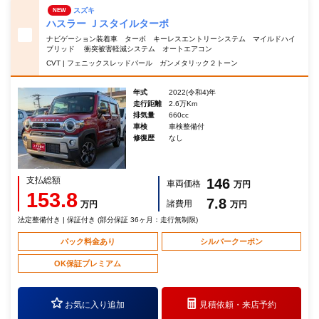
スズキ
NEW
ハスラー Ｊスタイルターボ
ナビゲーション装着車 ターボ キーレスエントリーシステム マイルドハイ
ブリッド 衝突被害軽減システム オートエアコン
CVT | フェニックスレッドパール ガンメタリック２トーン
年式
2022(令和4)年
走行距離
2.6万Km
排気量
660cc
車検
車検整備付
修復歴
なし
支払総額
146
車両価格
万円
153.8
7.8
諸費用
万円
万円
法定整備付き | 保証付き (部分保証 36ヶ月：走行無制限)
パック料金あり
シルバークーポン
OK保証プレミアム
お気に入り追加
見積依頼・
来店予約