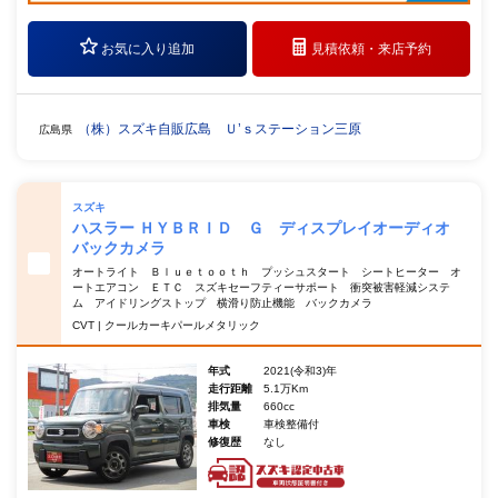
お気に入り追加
見積依頼・
来店予約
（株）スズキ自販広島 Ｕ’ｓステーション三原
広島県
スズキ
ハスラー ＨＹＢＲＩＤ Ｇ ディスプレイオーディオ
バックカメラ
オートライト Ｂｌｕｅｔｏｏｔｈ プッシュスタート シートヒーター オ
ートエアコン ＥＴＣ スズキセーフティーサポート 衝突被害軽減システ
ム アイドリングストップ 横滑り防止機能 バックカメラ
CVT | クールカーキパールメタリック
年式
2021(令和3)年
走行距離
5.1万Km
排気量
660cc
車検
車検整備付
修復歴
なし