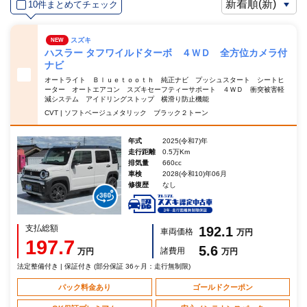
10件まとめてチェック
スズキ
NEW
ハスラー タフワイルドターボ ４ＷＤ 全方位カメラ付
ナビ
オートライト Ｂｌｕｅｔｏｏｔｈ 純正ナビ プッシュスタート シートヒ
ーター オートエアコン スズキセーフティーサポート ４ＷＤ 衝突被害軽
減システム アイドリングストップ 横滑り防止機能
CVT | ソフトベージュメタリック ブラック２トーン
年式
2025(令和7)年
走行距離
0.5万Km
排気量
660cc
車検
2028(令和10)年06月
修復歴
なし
支払総額
192.1
車両価格
万円
197.7
5.6
諸費用
万円
万円
法定整備付き | 保証付き (部分保証 36ヶ月：走行無制限)
パック料金あり
ゴールドクーポン