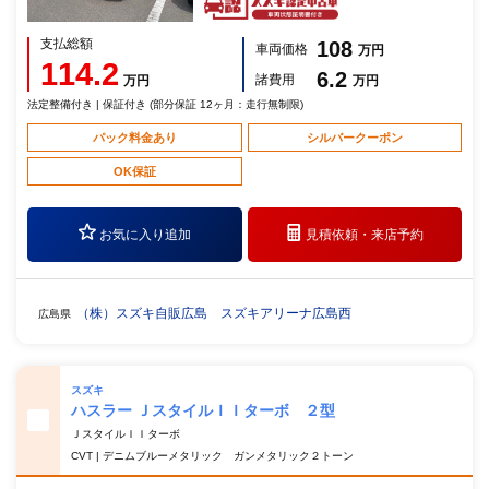
支払総額
108
車両価格
万円
114.2
6.2
諸費用
万円
万円
法定整備付き | 保証付き (部分保証 12ヶ月：走行無制限)
パック料金あり
シルバークーポン
OK保証
お気に入り追加
見積依頼・
来店予約
（株）スズキ自販広島 スズキアリーナ広島西
広島県
スズキ
ハスラー ＪスタイルＩＩターボ ２型
ＪスタイルＩＩターボ
CVT | デニムブルーメタリック ガンメタリック２トーン