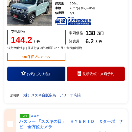
排気量
660cc
車検
2027(令和9)年05月
修復歴
なし
支払総額
138
車両価格
万円
144.2
6.2
諸費用
万円
万円
法定整備付き | 保証付き (部分保証 36ヶ月：走行無制限)
OK保証プレミアム
お気に入り追加
見積依頼・
来店予約
（株）スズキ自販広島 アリーナ高陽
広島県
スズキ
UP!
ハスラー 「スズキの日」 ＨＹＢＲＩＤ Ｘターボ ナ
ビ 全方位カメラ