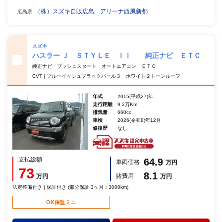
（株）スズキ自販広島 アリーナ西風新都
広島県
スズキ
ハスラー Ｊ ＳＴＹＬＥ ＩＩ 純正ナビ ＥＴＣ
純正ナビ プッシュスタート オートエアコン ＥＴＣ
CVT | ブルーイッシュブラックパール３ ホワイト２トーンルーフ
年式
2015(平成27)年
走行距離
9.2万Km
排気量
660cc
車検
2026(令和8)年12月
修復歴
なし
支払総額
64.9
車両価格
万円
73
8.1
諸費用
万円
万円
法定整備付き | 保証付き (部分保証 3ヶ月：3000km)
OK保証ミニ