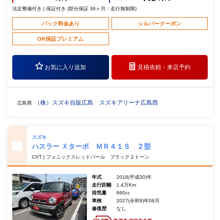
法定整備付き | 保証付き (部分保証 36ヶ月：走行無制限)
パック料金あり
シルバークーポン
OK保証プレミアム
お気に入り追加
見積依頼・
来店予約
（株）スズキ自販広島 スズキアリーナ広島西
広島県
スズキ
ハスラー Ｘターボ ＭＲ４１Ｓ ２型
CVT | フェニックスレッドパール ブラック２トーン
年式
2018(平成30)年
走行距離
1.4万Km
排気量
660cc
車検
2027(令和9)年08月
修復歴
なし