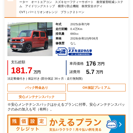
ーター オートエアコン スズキセーフティーサポート 衝突被害軽減システ
ム アイドリングストップ 横滑り防止機能 衝突安全ボディ
CVT | バーミリオンオレンジ ブラック２トーン
年式
2025(令和7)年
走行距離
0.4万Km
排気量
660cc
車検
2028(令和10)年08月
修復歴
なし
支払総額
176
車両価格
万円
181.7
5.7
諸費用
万円
万円
法定整備付き | 保証付き (部分保証 36ヶ月：走行無制限)
パック料金あり
OK保証プレミアム
安心メンテナンスパック
※安心メンテナンスパックはかえるプランに付帯。安心メンテナンスパッ
クのみの加入も可（有料）。