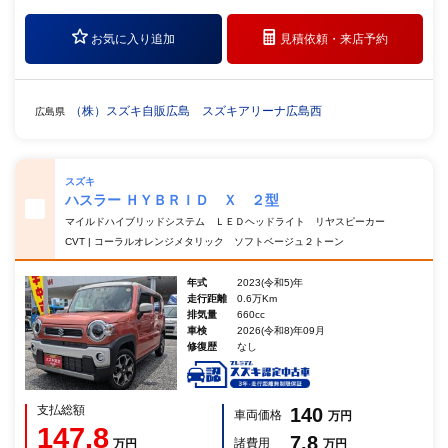
お気に入り追加
見積依頼・
来店予約
（株）スズキ自販広島 スズキアリーナ広島西
広島県
スズキ
ハスラー ＨＹＢＲＩＤ Ｘ ２型
マイルドハイブリッドシステム ＬＥＤヘッドライト リヤスピーカー
CVT | コーラルオレンジメタリック ソフトベージュ２トーン
年式
2023(令和5)年
走行距離
0.6万Km
排気量
660cc
車検
2026(令和8)年09月
修復歴
なし
支払総額
140
車両価格
万円
147.8
7.8
諸費用
万円
万円