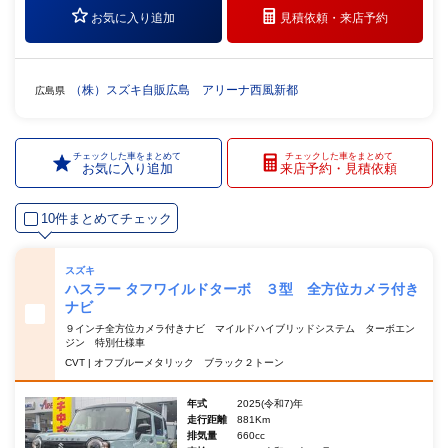
お気に入り追加
見積依頼・
来店予約
（株）スズキ自販広島 アリーナ西風新都
広島県
チェックした車をまとめて
チェックした車をまとめて
お気に入り追加
来店予約・見積依頼
10件まとめてチェック
スズキ
ハスラー タフワイルドターボ ３型 全方位カメラ付き
ナビ
９インチ全方位カメラ付きナビ マイルドハイブリッドシステム ターボエン
ジン 特別仕様車
CVT | オフブルーメタリック ブラック２トーン
年式
2025(令和7)年
走行距離
881Km
排気量
660cc