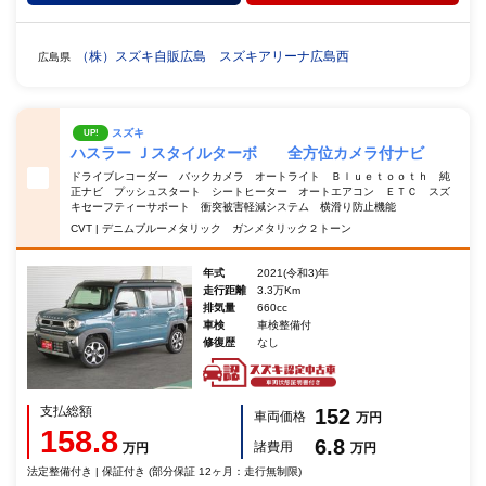
（株）スズキ自販広島 スズキアリーナ広島西
広島県
スズキ
UP!
ハスラー Ｊスタイルターボ 全方位カメラ付ナビ
ドライブレコーダー バックカメラ オートライト Ｂｌｕｅｔｏｏｔｈ 純
正ナビ プッシュスタート シートヒーター オートエアコン ＥＴＣ スズ
キセーフティーサポート 衝突被害軽減システム 横滑り防止機能
CVT | デニムブルーメタリック ガンメタリック２トーン
年式
2021(令和3)年
走行距離
3.3万Km
排気量
660cc
車検
車検整備付
修復歴
なし
支払総額
152
車両価格
万円
158.8
6.8
諸費用
万円
万円
法定整備付き | 保証付き (部分保証 12ヶ月：走行無制限)