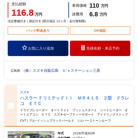
支払総額
110
車両価格
万円
116.8
6.8
諸費用
万円
万円
法定整備付き | 保証付き (部分保証 12ヶ月：走行無制限)
パック料金あり
OK保証
お気に入り追加
見積依頼・
来店予約
（株）スズキ自販広島 Ｕ’ｓステーション三原
広島県
スズキ
ハスラー ＦリミテッドＩＩ ＭＲ４１Ｓ ２型 ドラレ
コ ＥＴＣ
ドライブレコーダー オートライト プッシュスタート シートヒーター オ
ートエアコン ＥＴＣ スズキセーフティーサポート アイドリングストップ
CVT | ブル−イッシュブラックパール３ シルバー２トーンルーフ
年式
2018(平成30)年