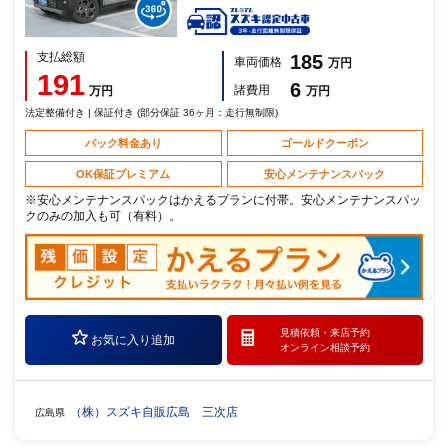
支払総額
185
車両価格
万円
191
6
諸費用
万円
万円
法定整備付き | 保証付き (部分保証 36ヶ月：走行無制限)
パック料金あり
ゴールドクーポン
OK保証プレミアム
安心メンテナンスパック
※安心メンテナンスパックはかえるプランに付帯。安心メンテナンスパッ
クのみの加入も可（有料）。
見積依頼・
来店予約
お気に入り追加
オンライン相談予約
（株）スズキ自販広島 三次店
広島県