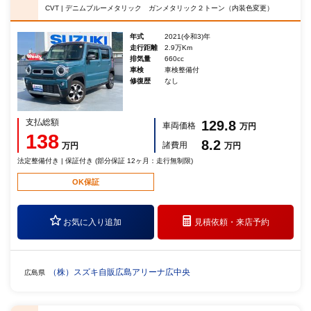
CVT | デニムブルーメタリック ガンメタリック２トーン（内装色変更）
年式
2021(令和3)年
走行距離
2.9万Km
排気量
660cc
車検
車検整備付
修復歴
なし
支払総額
129.8
車両価格
万円
138
8.2
諸費用
万円
万円
法定整備付き | 保証付き (部分保証 12ヶ月：走行無制限)
OK保証
お気に入り追加
見積依頼・
来店予約
（株）スズキ自販広島アリーナ広中央
広島県