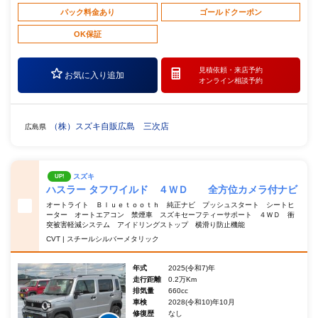
パック料金あり
ゴールドクーポン
OK保証
見積依頼・
来店予約
お気に入り追加
オンライン相談予約
（株）スズキ自販広島 三次店
広島県
スズキ
UP!
ハスラー タフワイルド ４ＷＤ 全方位カメラ付ナビ
オートライト Ｂｌｕｅｔｏｏｔｈ 純正ナビ プッシュスタート シートヒ
ーター オートエアコン 禁煙車 スズキセーフティーサポート ４ＷＤ 衝
突被害軽減システム アイドリングストップ 横滑り防止機能
CVT | スチールシルバーメタリック
年式
2025(令和7)年
走行距離
0.2万Km
排気量
660cc
車検
2028(令和10)年10月
修復歴
なし