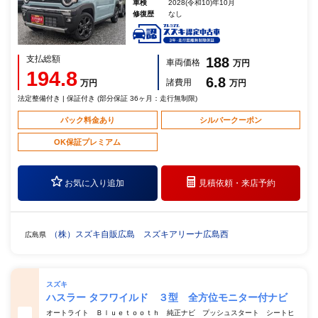
車検
2028(令和10)年10月
修復歴
なし
支払総額
188
車両価格
万円
194.8
6.8
諸費用
万円
万円
法定整備付き | 保証付き (部分保証 36ヶ月：走行無制限)
パック料金あり
シルバークーポン
OK保証プレミアム
お気に入り追加
見積依頼・
来店予約
（株）スズキ自販広島 スズキアリーナ広島西
広島県
スズキ
ハスラー タフワイルド ３型 全方位モニター付ナビ
オートライト Ｂｌｕｅｔｏｏｔｈ 純正ナビ プッシュスタート シートヒ