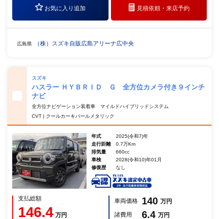
お気に入り追加
見積依頼・
来店予約
（株）スズキ自販広島アリーナ広中央
広島県
スズキ
ハスラー ＨＹＢＲＩＤ Ｇ 全方位カメラ付き９インチ
ナビ
全方位ナビゲーション装着車 マイルドハイブリッドシステム
CVT | クールカーキパールメタリック
年式
2025(令和7)年
走行距離
0.7万Km
排気量
660cc
車検
2028(令和10)年01月
修復歴
なし
支払総額
140
車両価格
万円
146.4
6.4
諸費用
万円
万円