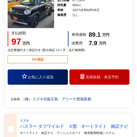
走行距離
8.7万Km
排気量
660cc
車検
2027(令和9)年08月
修復歴
なし
支払総額
89.1
車両価格
万円
97
7.9
諸費用
万円
万円
法定整備付き | 保証付き (部分保証 12ヶ月：走行無制限)
OK保証
お気に入り追加
見積依頼・
来店予約
（株）スズキ自販広島 アリーナ西風新都
広島県
スズキ
ハスラー タフワイルド ３型 オートライト 純正ナビ
オートライト 純正ナビ プッシュスタート 衝突被害軽減システム