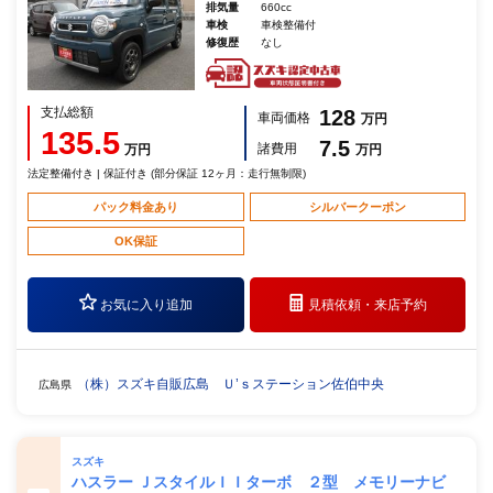
排気量
660cc
車検
車検整備付
修復歴
なし
支払総額
128
車両価格
万円
135.5
7.5
諸費用
万円
万円
法定整備付き | 保証付き (部分保証 12ヶ月：走行無制限)
パック料金あり
シルバークーポン
OK保証
お気に入り追加
見積依頼・
来店予約
（株）スズキ自販広島 Ｕ’ｓステーション佐伯中央
広島県
スズキ
ハスラー ＪスタイルＩＩターボ ２型 メモリーナビ