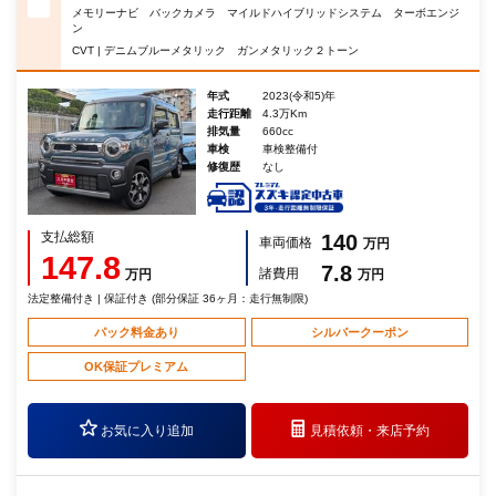
メモリーナビ バックカメラ マイルドハイブリッドシステム ターボエンジ
ン
CVT | デニムブルーメタリック ガンメタリック２トーン
年式
2023(令和5)年
走行距離
4.3万Km
排気量
660cc
車検
車検整備付
修復歴
なし
支払総額
140
車両価格
万円
147.8
7.8
諸費用
万円
万円
法定整備付き | 保証付き (部分保証 36ヶ月：走行無制限)
パック料金あり
シルバークーポン
OK保証プレミアム
お気に入り追加
見積依頼・
来店予約