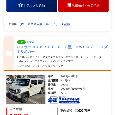
お気に入り追加
見積依頼・
来店予約
（株）スズキ自販広島 アリーナ高陽
広島県
スズキ
UP!
ハスラー ＨＹＢＲＩＤ Ｇ ３型 ２ＷＤＣＶＴ スズ
キサポカー
ＬＥＤヘッドライト アダプタブルクルーズコントロール シートヒーター
エンジンスタートボタン リアバックセンサー
インパネAT | ソフトベージュメタリック
年式
2025(令和7)年
走行距離
1.1万Km
排気量
660cc
車検
2028(令和10)年06月
修復歴
なし
支払総額
133
車両価格
万円