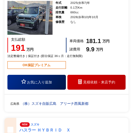
年式
2025(令和7)年
走行距離
0.1万Km
排気量
660cc
車検
2028(令和10)年10月
修復歴
なし
支払総額
181.1
車両価格
万円
191
9.9
諸費用
万円
万円
法定整備付き | 保証付き (部分保証 36ヶ月：走行無制限)
OK保証プレミアム
お気に入り追加
見積依頼・
来店予約
（株）スズキ自販広島 アリーナ西風新都
広島県
スズキ
NEW
ハスラー ＨＹＢＲＩＤ Ｘ