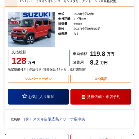
CVT | バーミリオンオレンジ ガンメタリック２トーン（内装色変更）
年式
2020(令和2)年
走行距離
3.7万Km
排気量
660cc
車検
2027(令和9)年03月
修復歴
なし
支払総額
119.8
車両価格
万円
128
8.2
諸費用
万円
万円
法定整備付き | 保証付き (部分保証 12ヶ月：走行無制限)
シルバークーポン
OK保証
お気に入り追加
見積依頼・
来店予約
（株）スズキ自販広島アリーナ広中央
広島県