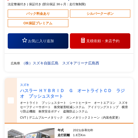
法定整備付き | 保証付き (部分保証 36ヶ月：走行無制限)
パック料金あり
シルバークーポン
OK保証プレミアム
お気に入り追加
見積依頼・
来店予約
（株）スズキ自販広島 スズキアリーナ広島西
広島県
スズキ
ハスラー ＨＹＢＲＩＤ Ｇ オートライトＣＤ ラジ
オ プッシュスタート
オートライト プッシュスタート シートヒーター オートエアコン スズキ
セーフティーサポート 衝突被害軽減システム アイドリングストップ 横滑
り防止機能 衝突安全ボディ 盗難防止システム
CVT | デニムブルーメタリック ガンメタリック２トーン（内装色変更）
年式
2021(令和3)年
走行距離
1.8万Km