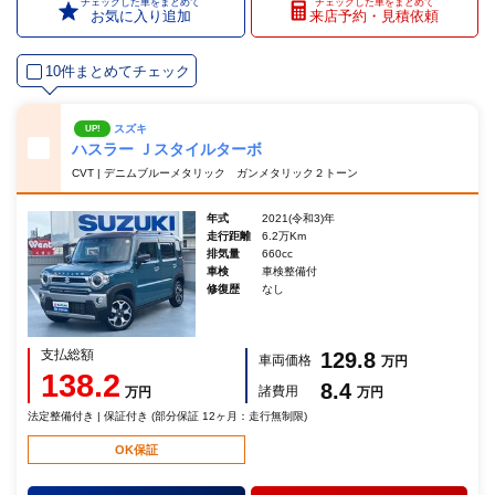
チェックした車をまとめて
チェックした車をまとめて
お気に入り追加
来店予約・見積依頼
10件まとめてチェック
スズキ
UP!
ハスラー Ｊスタイルターボ
CVT | デニムブルーメタリック ガンメタリック２トーン
年式
2021(令和3)年
走行距離
6.2万Km
排気量
660cc
車検
車検整備付
修復歴
なし
支払総額
129.8
車両価格
万円
138.2
8.4
諸費用
万円
万円
法定整備付き | 保証付き (部分保証 12ヶ月：走行無制限)
OK保証