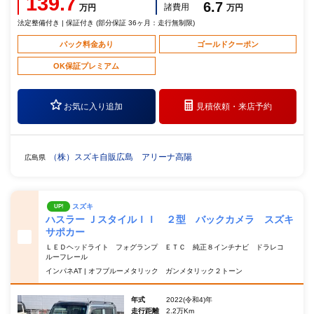
139.7
6.7
諸費用
万円
万円
法定整備付き | 保証付き (部分保証 36ヶ月：走行無制限)
パック料金あり
ゴールドクーポン
OK保証プレミアム
お気に入り追加
見積依頼・
来店予約
（株）スズキ自販広島 アリーナ高陽
広島県
スズキ
UP!
ハスラー ＪスタイルＩＩ ２型 バックカメラ スズキ
サポカー
ＬＥＤヘッドライト フォグランプ ＥＴＣ 純正８インチナビ ドラレコ
ルーフレール
インパネAT | オフブルーメタリック ガンメタリック２トーン
年式
2022(令和4)年
走行距離
2.2万Km