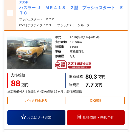
スズキ
ハスラー Ｊ ＭＲ４１Ｓ ２型 プッシュスタート Ｅ
ＴＣ
プッシュスタート ＥＴＣ
CVT | アクティブイエロー ブラック２トーンルーフ
年式
2019(平成31/令和1)年
走行距離
5.3万Km
排気量
660cc
車検
車検整備付
修復歴
なし
支払総額
80.3
車両価格
万円
88
7.7
諸費用
万円
万円
法定整備付き | 保証付き (部分保証 12ヶ月：走行無制限)
パック料金あり
OK保証
お気に入り追加
見積依頼・
来店予約