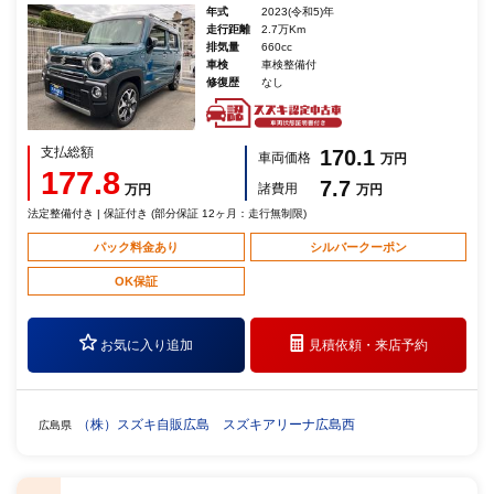
年式
2023(令和5)年
走行距離
2.7万Km
排気量
660cc
車検
車検整備付
修復歴
なし
支払総額
170.1
車両価格
万円
177.8
7.7
諸費用
万円
万円
法定整備付き | 保証付き (部分保証 12ヶ月：走行無制限)
パック料金あり
シルバークーポン
OK保証
お気に入り追加
見積依頼・
来店予約
（株）スズキ自販広島 スズキアリーナ広島西
広島県