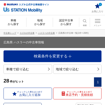
スズキ公式中古車検索サイト
0
お気に入り
車種
地域
認定中古車
から探す
から探す
から探す
検索
メニュー
中古車トップ
スズキの中古車
ハスラーの中古車
広島県の中古車一覧(1件〜28件)
広島県 ハスラーの中古車情報
検索条件を変更する
車種で絞り込む
地域で絞り込む
28
件
がヒット
1
チェックした車をまとめて
チェックした車をまとめて
お気に入り追加
来店予約・見積依頼