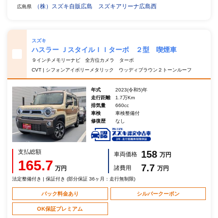
（株）スズキ自販広島 スズキアリーナ広島西
広島県
スズキ
ハスラー ＪスタイルＩＩターボ ２型 喫煙車
９インチメモリーナビ 全方位カメラ ターボ
CVT | シフォンアイボリーメタリック ウッディブラウン２トーンルーフ
年式
2023(令和5)年
走行距離
1.7万Km
排気量
660cc
車検
車検整備付
修復歴
なし
支払総額
158
車両価格
万円
165.7
7.7
諸費用
万円
万円
法定整備付き | 保証付き (部分保証 36ヶ月：走行無制限)
パック料金あり
シルバークーポン
OK保証プレミアム