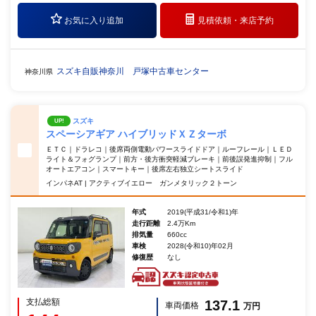
お気に入り追加
見積依頼・
来店予約
スズキ自販神奈川 戸塚中古車センター
神奈川県
スズキ
UP!
スペーシアギア ハイブリッドＸＺターボ
ＥＴＣ｜ドラレコ｜後席両側電動パワースライドドア｜ルーフレール｜ＬＥＤ
ライト＆フォグランプ｜前方・後方衝突軽減ブレーキ｜前後誤発進抑制｜フル
オートエアコン｜スマートキー｜後席左右独立シートスライド
インパネAT | アクティブイエロー ガンメタリック２トーン
年式
2019(平成31/令和1)年
走行距離
2.4万Km
排気量
660cc
車検
2028(令和10)年02月
修復歴
なし
支払総額
137.1
車両価格
万円