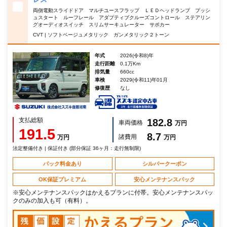
両側電動スライドドア マルチユースフラップ ＬＥＤヘッドランプ プッシ
ュスタート ルーフレール アダプティブクルーズコントロール ステアリン
グオーディオスイッチ スリムサーキュレーター サポカー
CVT | ソフトベージュメタリック ガンメタリック２トーン
年式
2026(令和8)年
走行距離
0.1万Km
排気量
660cc
車検
2029(令和11)年01月
修復歴
なし
支払総額
182.8
車両価格
万円
191.5
8.7
諸費用
万円
万円
法定整備付き | 保証付き (部分保証 36ヶ月：走行無制限)
パック料金あり
シルバークーポン
OK保証プレミアム
安心メンテナンスパック
※安心メンテナンスパックはかえるプランに付帯。安心メンテナンスパッ
クのみの加入も可（有料）。