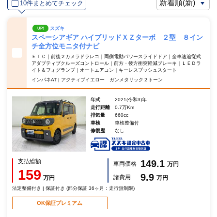
10件まとめてチェック
スズキ
UP!
スペーシアギア ハイブリッドＸＺターボ ２型 ８イン
チ全方位モニタ付ナビ
ＥＴＣ｜前後２カメラドラレコ｜両側電動パワースライドドア｜全車速追従式
アダプティブクルーズコントロール｜前方・後方衝突軽減ブレーキ｜ＬＥＤラ
イト＆フォグランプ｜オートエアコン｜キーレスプッシュスタート
インパネAT | アクティブイエロー ガンメタリック２トーン
年式
2021(令和3)年
走行距離
0.7万Km
排気量
660cc
車検
車検整備付
修復歴
なし
支払総額
149.1
車両価格
万円
159
9.9
諸費用
万円
万円
法定整備付き | 保証付き (部分保証 36ヶ月：走行無制限)
OK保証プレミアム