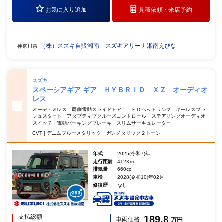
お気に入り追加
見積依頼・
来店予約
（株）スズキ自販湘南 スズキアリーナ湘南えびな
神奈川県
スズキ
スペーシアギア ギア ＨＹＢＲＩＤ ＸＺ オーディオ
レス
オーディオレス 両側電動スライドドア ＬＥＤヘッドランプ キーレスプッ
シュスタート アダプティブクルーズコントロール ステアリングオーディオ
スイッチ 電動パーキングブレーキ スリムサーキュレーター
CVT | デニムブルーメタリック ガンメタリック２トーン
年式
2025(令和7)年
走行距離
412Km
排気量
660cc
車検
2028(令和10)年02月
修復歴
なし
支払総額
189.8
車両価格
万円