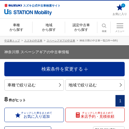
スズキ公式中古車検索サイト
0
お気に入り
車種
地域
認定中古車
から探す
から探す
から探す
検索
メニュー
中古車トップ
スズキの中古車
スペーシアギアの中古車
神奈川県の中古車一覧(1件〜8件)
神奈川県 スペーシアギアの中古車情報
検索条件を変更する
車種で絞り込む
地域で絞り込む
8
件
がヒット
1
チェックした車をまとめて
チェックした車をまとめて
お気に入り追加
来店予約・見積依頼