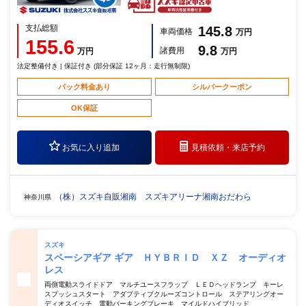
支払総額
145.8
車両価格
万円
155.6
9.8
諸費用
万円
万円
法定整備付き | 保証付き (部分保証 12ヶ月：走行無制限)
パック料金あり
シルバークーポン
OK保証
お気に入り追加
見積依頼・
来店予約
（株）スズキ自販湘南 スズキアリーナ湘南おだわら
神奈川県
スズキ
スペーシアギア ギア ＨＹＢＲＩＤ ＸＺ オーディオ
レス
両側電動スライドドア マルチユースフラップ ＬＥＤヘッドランプ キーレ
スプッシュスタート アダプティブクルーズコントロール ステアリングオー
ディオスイッチ 電動パーキングブレーキ マイルドハイブリッド