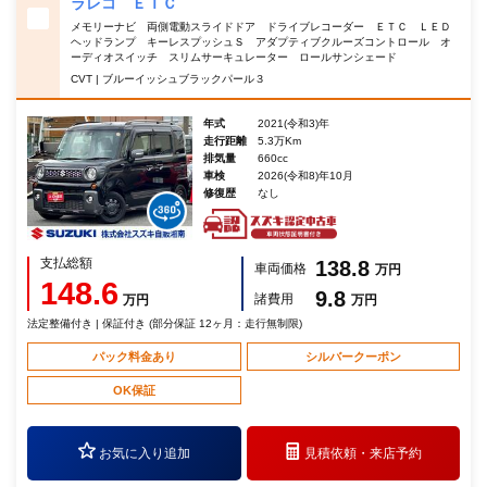
ラレコ ＥＴＣ
メモリーナビ 両側電動スライドドア ドライブレコーダー ＥＴＣ ＬＥＤ
ヘッドランプ キーレスプッシュＳ アダプティブクルーズコントロール オ
ーディオスイッチ スリムサーキュレーター ロールサンシェード
CVT | ブルーイッシュブラックパール３
年式
2021(令和3)年
走行距離
5.3万Km
排気量
660cc
車検
2026(令和8)年10月
修復歴
なし
支払総額
138.8
車両価格
万円
148.6
9.8
諸費用
万円
万円
法定整備付き | 保証付き (部分保証 12ヶ月：走行無制限)
パック料金あり
シルバークーポン
OK保証
お気に入り追加
見積依頼・
来店予約