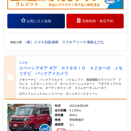
お気に入り追加
見積依頼・
来店予約
（株）スズキ自販湘南 スズキアリーナ湘南えびな
神奈川県
スズキ
スペーシアギア ギア ＨＹＢＲＩＤ ＸＺターボ メモ
リナビ バックアイカメラ
メモリーナビ バックアイカメラ パドルシフト 両側電動スライドドア ド
ラレコ ＬＥＤヘッドランプ キーレスプッシュスタート アダプティブクル
ーズコントロール オーディオスイッチ スリムサーキュレーター
CVT | フェニックスレッドパール ガンメタリック２トーン
年式
2021(令和3)年
走行距離
3.1万Km
排気量
660cc
車検
車検整備付
修復歴
なし