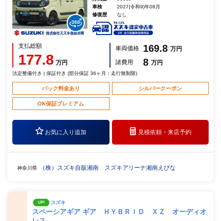
車検
2027(令和9)年08月
修復歴
なし
支払総額
169.8
車両価格
万円
177.8
8
諸費用
万円
万円
法定整備付き | 保証付き (部分保証 36ヶ月：走行無制限)
パック料金あり
シルバークーポン
OK保証プレミアム
お気に入り追加
見積依頼・
来店予約
（株）スズキ自販湘南 スズキアリーナ湘南えびな
神奈川県
スズキ
UP!
スペーシアギア ギア ＨＹＢＲＩＤ ＸＺ オーディオ
レス