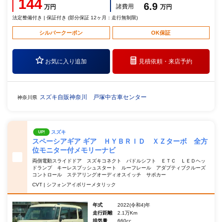
144
6.9
諸費用
万円
万円
法定整備付き | 保証付き (部分保証 12ヶ月：走行無制限)
シルバークーポン
OK保証
お気に入り追加
見積依頼・
来店予約
スズキ自販神奈川 戸塚中古車センター
神奈川県
スズキ
UP!
スペーシアギア ギア ＨＹＢＲＩＤ ＸＺターボ 全方
位モニター付メモリーナビ
両側電動スライドドア スズキコネクト パドルシフト ＥＴＣ ＬＥＤヘッ
ドランプ キーレスプッシュスタート ルーフレール アダプティブクルーズ
コントロール ステアリングオーディオスイッチ サポカー
CVT | シフォンアイボリーメタリック
年式
2022(令和4)年
走行距離
2.1万Km
排気量
660cc