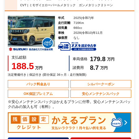
CVT | ミモザイエローパールメタリック ガンメタリック２トーン
年式
2025(令和7)年
走行距離
716Km
排気量
660cc
車検
2028(令和10)年11月
修復歴
なし
支払総額
179.8
車両価格
万円
188.5
8.7
諸費用
万円
万円
法定整備付き | 保証付き (部分保証 36ヶ月：走行無制限)
パック料金あり
シルバークーポン
OK保証プレミアム
安心メンテナンスパック
※安心メンテナンスパックはかえるプランに付帯。安心メンテナンスパッ
クのみの加入も可（有料）。