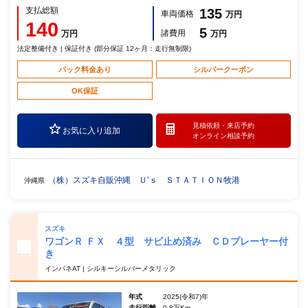
支払総額
135
車両価格
万円
140
5
諸費用
万円
万円
法定整備付き | 保証付き (部分保証 12ヶ月：走行無制限)
パック料金あり
シルバークーポン
OK保証
見積依頼・
来店予約
お気に入り追加
オンライン相談予約
（株）スズキ自販沖縄 Ｕ’ｓ ＳＴＡＴＩＯＮ牧港
沖縄県
スズキ
ワゴンＲ ＦＸ ４型 サビ止め済み ＣＤプレーヤー付
き
インパネAT | シルキーシルバーメタリック
年式
2025(令和7)年
走行距離
0.8万Km