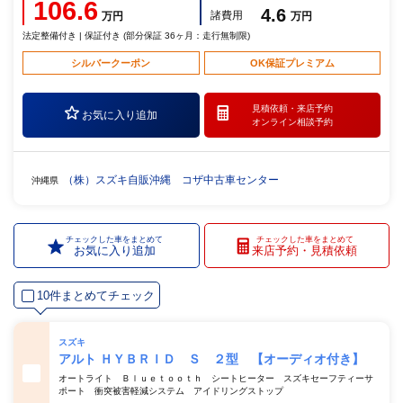
106.6
4.6
諸費用
万円
万円
法定整備付き | 保証付き (部分保証 36ヶ月：走行無制限)
シルバークーポン
OK保証プレミアム
見積依頼・
来店予約
お気に入り追加
オンライン相談予約
（株）スズキ自販沖縄 コザ中古車センター
沖縄県
チェックした車をまとめて
チェックした車をまとめて
お気に入り追加
来店予約・見積依頼
10件まとめてチェック
スズキ
アルト ＨＹＢＲＩＤ Ｓ ２型 【オーディオ付き】
オートライト Ｂｌｕｅｔｏｏｔｈ シートヒーター スズキセーフティーサ
ポート 衝突被害軽減システム アイドリングストップ