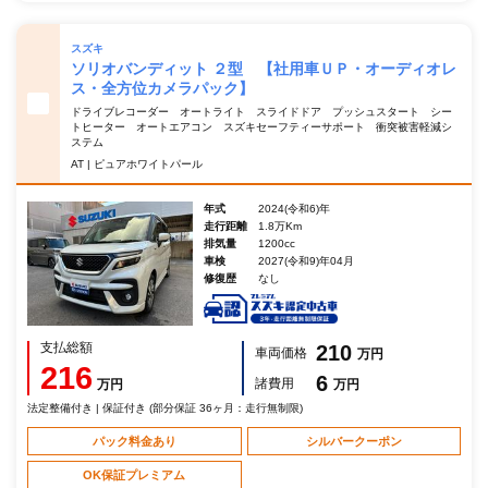
スズキ
ソリオバンディット ２型 【社用車ＵＰ・オーディオレ
ス・全方位カメラパック】
ドライブレコーダー オートライト スライドドア プッシュスタート シー
トヒーター オートエアコン スズキセーフティーサポート 衝突被害軽減シ
ステム
AT | ピュアホワイトパール
年式
2024(令和6)年
走行距離
1.8万Km
排気量
1200cc
車検
2027(令和9)年04月
修復歴
なし
支払総額
210
車両価格
万円
216
6
諸費用
万円
万円
法定整備付き | 保証付き (部分保証 36ヶ月：走行無制限)
パック料金あり
シルバークーポン
OK保証プレミアム