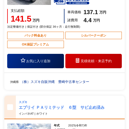
支払総額
137.1
車両価格
万円
141.5
4.4
諸費用
万円
万円
法定整備付き | 保証付き (部分保証 36ヶ月：走行無制限)
パック料金あり
シルバークーポン
OK保証プレミアム
お気に入り追加
見積依頼・
来店予約
（株）スズキ自販沖縄 豊崎中古車センター
沖縄県
スズキ
エブリイ ＰＡリミテッド ６型 サビ止め済み
インパネAT | ホワイト
年式
2025(令和7)年