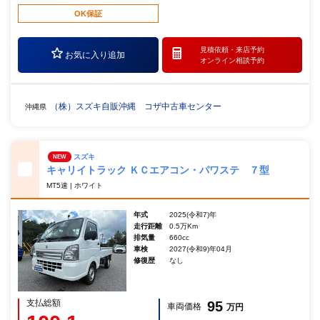
OK保証
見積依頼・
来店予約
お気に入り追加
オンライン相談予約
（株）スズキ自販沖縄 コザ中古車センター
沖縄県
スズキ
NEW
キャリイトラック ＫＣエアコン・パワステ ７型
MT5速 | ホワイト
年式
2025(令和7)年
走行距離
0.5万Km
排気量
660cc
車検
2027(令和9)年04月
修復歴
なし
支払総額
95
車両価格
万円