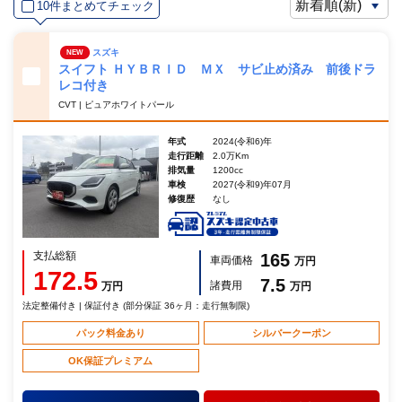
10件まとめてチェック
スズキ
NEW
スイフト ＨＹＢＲＩＤ ＭＸ サビ止め済み 前後ドラ
レコ付き
CVT | ピュアホワイトパール
年式
2024(令和6)年
走行距離
2.0万Km
排気量
1200cc
車検
2027(令和9)年07月
修復歴
なし
支払総額
165
車両価格
万円
172.5
7.5
諸費用
万円
万円
法定整備付き | 保証付き (部分保証 36ヶ月：走行無制限)
パック料金あり
シルバークーポン
OK保証プレミアム