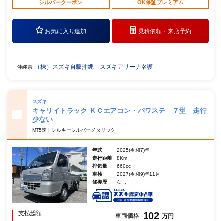
シルバークーポン
OK保証プレミアム
お気に入り追加
見積依頼・
来店予約
（株）スズキ自販沖縄 スズキアリーナ名護
沖縄県
スズキ
キャリイトラック ＫＣエアコン・パワステ ７型 走行
少ない
MT5速 | シルキーシルバーメタリック
年式
2025(令和7)年
走行距離
8Km
排気量
660cc
車検
2027(令和9)年11月
修復歴
なし
支払総額
102
車両価格
万円