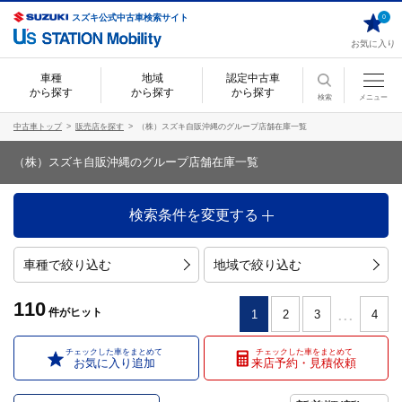
スズキ公式中古車検索サイト
0
お気に入り
車種
地域
認定中古車
から探す
から探す
から探す
検索
メニュー
中古車トップ
販売店を探す
（株）スズキ自販沖縄のグループ店舗在庫一覧
（株）スズキ自販沖縄のグループ店舗在庫一覧
検索条件を変更する
車種で絞り込む
地域で絞り込む
110
...
件
がヒット
1
2
3
4
チェックした車をまとめて
チェックした車をまとめて
お気に入り追加
来店予約・見積依頼