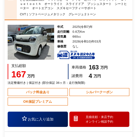
ｕｅｔｏｏｔｈ オートライト スライドドア プッシュスタート シートヒ
ーター オートエアコン スズキセーフティーサポート
CVT | ソフトベージュメタリック グレージュ２トーン
年式
2025(令和7)年
走行距離
0.6万Km
排気量
660cc
車検
2028(令和10)年03月
修復歴
なし
支払総額
163
車両価格
万円
167
4
諸費用
万円
万円
法定整備付き | 保証付き (部分保証 36ヶ月：走行無制限)
パック料金あり
シルバークーポン
OK保証プレミアム
見積依頼・
来店予約
お気に入り追加
オンライン相談予約