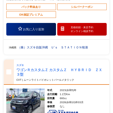
パック料金あり
シルバークーポン
OK保証プレミアム
見積依頼・
来店予約
お気に入り追加
オンライン相談予約
（株）スズキ自販沖縄 Ｕ’ｓ ＳＴＡＴＩＯＮ牧港
沖縄県
スズキ
ワゴンＲカスタムＺ カスタムＺ ＨＹＢＲＩＤ ＺＸ
３型
CVT | ムーンライトバイオレットパールメタリック
年式
2023(令和5)年
走行距離
1.2万Km
排気量
660cc
車検
2028(令和10)年03月
修復歴
なし