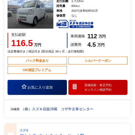
走行距離
1.7万Km
排気量
660cc
車検
2027(令和9)年02月
修復歴
なし
支払総額
112
車両価格
万円
116.5
4.5
諸費用
万円
万円
法定整備付き | 保証付き (部分保証 36ヶ月：走行無制限)
パック料金あり
シルバークーポン
OK保証プレミアム
見積依頼・
来店予約
お気に入り追加
オンライン相談予約
（株）スズキ自販沖縄 コザ中古車センター
沖縄県
スズキ