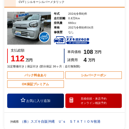
CVT | シルキーシルバーメタリック
年式
2024(令和6)年
走行距離
0.8万Km
排気量
660cc
車検
2027(令和9)年04月
修復歴
なし
支払総額
108
車両価格
万円
112
4
諸費用
万円
万円
法定整備付き | 保証付き (部分保証 36ヶ月：走行無制限)
パック料金あり
シルバークーポン
OK保証プレミアム
見積依頼・
来店予約
お気に入り追加
オンライン相談予約
（株）スズキ自販沖縄 Ｕ’ｓ ＳＴＡＴＩＯＮ牧港
沖縄県