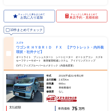
チェックした車をまとめて
チェックした車をまとめて
お気に入り追加
来店予約・見積依頼
10件まとめてチェック
スズキ
ワゴンＲ ＨＹＢＲＩＤ ＦＸ 【アウトレット・内外装
現状・社外ナビ】
オートライト プッシュスタート シートヒーター オートエアコン スズキ
セーフティーサポート 衝突被害軽減システム アイドリングストップ
CVT | フィズブルーパールメタリック（内装色変更）
年式
2019(平成31/令和1)年
走行距離
2.9万Km
排気量
660cc
車検
車検整備付
修復歴
なし
支払総額
75
車両価格
万円