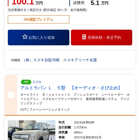
100.1
5.1
諸費用
万円
万円
法定整備付き | 保証付き (部分保証 36ヶ月：走行無制限)
OK保証プレミアム
お気に入り追加
見積依頼・
来店予約
（株）スズキ自販沖縄 スズキアリーナ名護
沖縄県
スズキ
UP!
アルトラパン Ｌ ５型 【オーディオ・さび止め】
オートライト Ｂｌｕｅｔｏｏｔｈ プッシュスタート シートヒーター オ
ートエアコン スズキセーフティーサポート 衝突被害軽減システム アイド
リングストップ
CVT | フォーンベージュメタリック
年式
2024(令和6)年
走行距離
1.0万Km
排気量
660cc
車検
2027(令和9)年02月