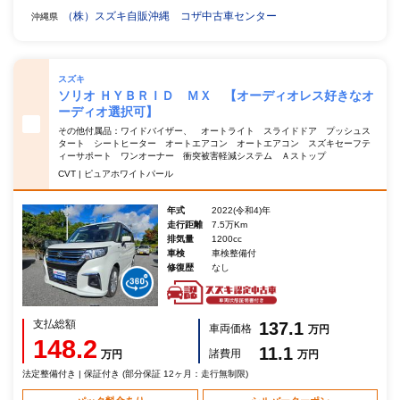
（株）スズキ自販沖縄 コザ中古車センター
沖縄県
スズキ
ソリオ ＨＹＢＲＩＤ ＭＸ 【オーディオレス好きなオ
ーディオ選択可】
その他付属品：ワイドバイザー、 オートライト スライドドア プッシュス
タート シートヒーター オートエアコン オートエアコン スズキセーフテ
ィーサポート ワンオーナー 衝突被害軽減システム Ａストップ
CVT | ピュアホワイトパール
年式
2022(令和4)年
走行距離
7.5万Km
排気量
1200cc
車検
車検整備付
修復歴
なし
支払総額
137.1
車両価格
万円
148.2
11.1
諸費用
万円
万円
法定整備付き | 保証付き (部分保証 12ヶ月：走行無制限)