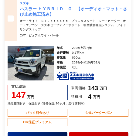
スズキ
ハスラー ＨＹＢＲＩＤ Ｇ 【オーディオ・マット・さ
び止め施工済み】
オートライト Ｂｌｕｅｔｏｏｔｈ プッシュスタート シートヒーター オ
ートエアコン スズキセーフティーサポート 衝突被害軽減システム アイド
リングストップ
CVT | ピュアホワイトパール
年式
2025(令和7)年
走行距離
0.7万Km
排気量
660cc
車検
2028(令和10)年02月
修復歴
なし
支払総額
143
車両価格
万円
147
4
諸費用
万円
万円
法定整備付き | 保証付き (部分保証 36ヶ月：走行無制限)
パック料金あり
シルバークーポン
OK保証プレミアム