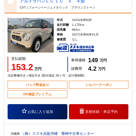
アルトラパンＬＣ ＬＣ Ｘ ４型
CVT | フォーンベージュメタリック ブラウン２トーン
年式
2024(令和6)年
走行距離
1.1万Km
排気量
660cc
車検
2027(令和9)年01月
修復歴
なし
支払総額
149
車両価格
万円
153.2
4.2
諸費用
万円
万円
法定整備付き | 保証付き (部分保証 36ヶ月：走行無制限)
パック料金あり
シルバークーポン
OK保証プレミアム
お気に入り追加
見積依頼・
来店予約
（株）スズキ自販沖縄 豊崎中古車センター
沖縄県