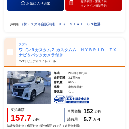
見積依頼・
来店予約
お気に入り追加
オンライン相談予約
（株）スズキ自販沖縄 Ｕ’ｓ ＳＴＡＴＩＯＮ牧港
沖縄県
スズキ
ワゴンＲカスタムＺ カスタムム ＨＹＢＲＩＤ ＺＸ
ナビ＆バックカメラ付き
CVT | ピュアホワイトパール
年式
2023(令和5)年
走行距離
3.1万Km
排気量
660cc
車検
車検整備付
修復歴
なし
支払総額
152
車両価格
万円
157.7
5.7
諸費用
万円
万円
法定整備付き | 保証付き (部分保証 36ヶ月：走行無制限)