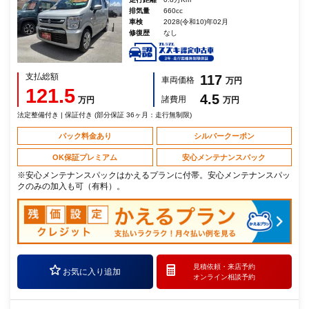
排気量
660cc
車検
2028(令和10)年02月
修復歴
なし
支払総額
117
車両価格
万円
121.5
4.5
諸費用
万円
万円
法定整備付き | 保証付き (部分保証 36ヶ月：走行無制限)
パック料金あり
シルバークーポン
OK保証プレミアム
安心メンテナンスパック
※安心メンテナンスパックはかえるプランに付帯。安心メンテナンスパッ
クのみの加入も可（有料）。
見積依頼・
来店予約
お気に入り追加
オンライン相談予約