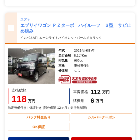
スズキ
エブリイワゴン ＰＺターボ ハイルーフ ３型 サビ止
め済み
インパネAT | ムーンライトバイオレットパールメタリック
年式
2021(令和3)年
走行距離
8.1万Km
排気量
660cc
車検
車検整備付
修復歴
なし
支払総額
112
車両価格
万円
118
6
諸費用
万円
万円
法定整備付き | 保証付き (部分保証 12ヶ月：走行無制限)
パック料金あり
シルバークーポン
OK保証