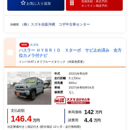
見積依頼・
来店予約
お気に入り追加
オンライン相談予約
（株）スズキ自販沖縄 コザ中古車センター
沖縄県
スズキ
NEW
ハスラー ＨＹＢＲＩＤ Ｘターボ サビ止め済み 全方
位カメラ付ナビ
インパネAT | オフブルーメタリック（内装色変更）
年式
2022(令和4)年
走行距離
5.1万Km
排気量
660cc
車検
2027(令和9)年04月
修復歴
なし
支払総額
142
車両価格
万円
146.4
4.4
諸費用
万円
万円
法定整備付き | 保証付き (部分保証 12ヶ月：走行無制限)