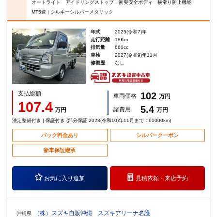
オートライト アイドリングストップ 衝突安全ボディ 横滑り防止機能
MT5速 | シルキーシルバーメタリック
年式
2025(令和7)年
走行距離
18Km
排気量
660cc
車検
2027(令和9)年11月
修復歴
なし
支払総額
102
車両価格
万円
107.4
5.4
諸費用
万円
万円
法定整備付き | 保証付き (部分保証 2028(令和10)年11月まで：60000km)
パック料金あり
シルバークーポン
新車保証継承
お気に入り追加
見積依頼・
来店予約
（株）スズキ自販沖縄 スズキアリーナ名護
沖縄県