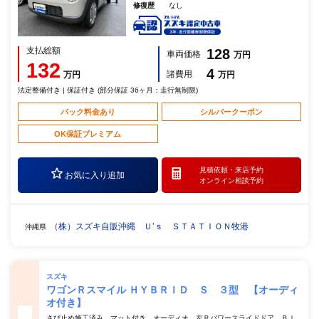
修復歴
なし
支払総額
128
車両価格
万円
132
4
諸費用
万円
万円
法定整備付き | 保証付き (部分保証 36ヶ月：走行無制限)
パック料金あり
シルバークーポン
OK保証プレミアム
見積依頼・
来店予約
お気に入り追加
オンライン相談予約
（株）スズキ自販沖縄 Ｕ’ｓ ＳＴＡＴＩＯＮ牧港
沖縄県
スズキ
ワゴンＲスマイル ＨＹＢＲＩＤ Ｓ ３型 【オーディ
オ付き】
さび止め施工済み マット付き オーディオ 左Ｒパワースライドドア Ｂｌ