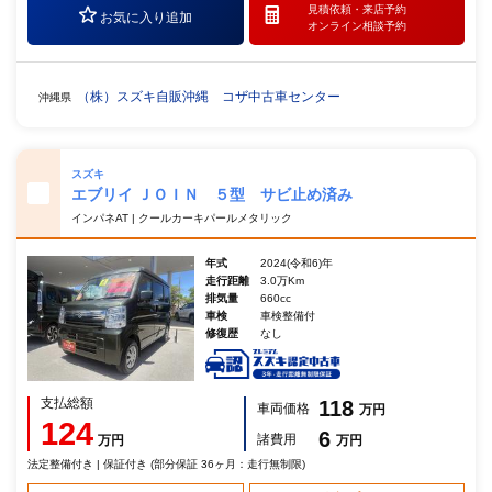
見積依頼・
来店予約
お気に入り追加
オンライン相談予約
（株）スズキ自販沖縄 コザ中古車センター
沖縄県
スズキ
エブリイ ＪＯＩＮ ５型 サビ止め済み
インパネAT | クールカーキパールメタリック
年式
2024(令和6)年
走行距離
3.0万Km
排気量
660cc
車検
車検整備付
修復歴
なし
支払総額
118
車両価格
万円
124
6
諸費用
万円
万円
法定整備付き | 保証付き (部分保証 36ヶ月：走行無制限)