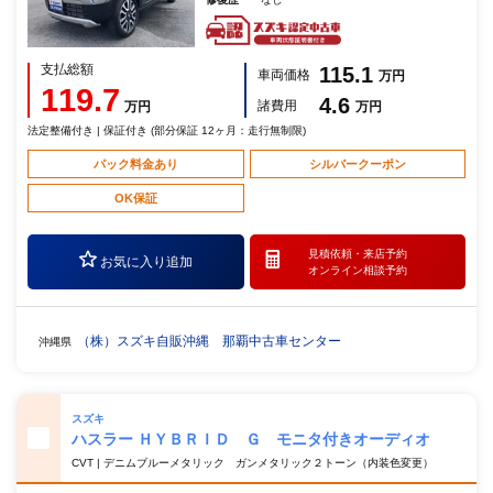
支払総額
115.1
車両価格
万円
119.7
4.6
諸費用
万円
万円
法定整備付き | 保証付き (部分保証 12ヶ月：走行無制限)
パック料金あり
シルバークーポン
OK保証
見積依頼・
来店予約
お気に入り追加
オンライン相談予約
（株）スズキ自販沖縄 那覇中古車センター
沖縄県
スズキ
ハスラー ＨＹＢＲＩＤ Ｇ モニタ付きオーディオ
CVT | デニムブルーメタリック ガンメタリック２トーン（内装色変更）