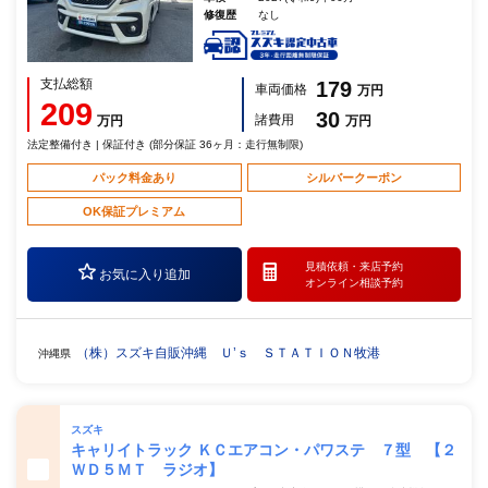
修復歴
なし
支払総額
179
車両価格
万円
209
30
諸費用
万円
万円
法定整備付き | 保証付き (部分保証 36ヶ月：走行無制限)
パック料金あり
シルバークーポン
OK保証プレミアム
見積依頼・
来店予約
お気に入り追加
オンライン相談予約
（株）スズキ自販沖縄 Ｕ’ｓ ＳＴＡＴＩＯＮ牧港
沖縄県
スズキ
キャリイトラック ＫＣエアコン・パワステ ７型 【２
ＷＤ５ＭＴ ラジオ】