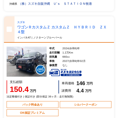
（株）スズキ自販沖縄 Ｕ’ｓ ＳＴＡＴＩＯＮ牧港
沖縄県
スズキ
ワゴンＲカスタムＺ カスタムＺ ＨＹＢＲＩＤ ＺＸ
４型
インパネAT | ノクターンブルーパール
年式
2024(令和6)年
走行距離
1.2万Km
排気量
660cc
車検
2027(令和9)年02月
修復歴
なし
支払総額
146
車両価格
万円
150.4
4.4
諸費用
万円
万円
法定整備付き | 保証付き (部分保証 36ヶ月：走行無制限)
パック料金あり
シルバークーポン
OK保証プレミアム