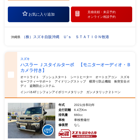
見積依頼・
来店予約
お気に入り追加
オンライン相談予約
（株）スズキ自販沖縄 Ｕ’ｓ ＳＴＡＴＩＯＮ牧港
沖縄県
スズキ
ハスラー Ｊスタイルターボ 【モニターオーディオ・Ｂ
カメラ付き】
オートライト プッシュスタート シートヒーター オートエアコン スズキ
セーフティーサポート アイドリングストップ 横滑り防止機能 衝突安全ボ
ディ 盗難防止システム
インパネAT | シフォンアイボリーメタリック ガンメタリック２トーン
年式
2021(令和3)年
走行距離
6.4万Km
排気量
660cc
車検
車検整備付
修復歴
なし