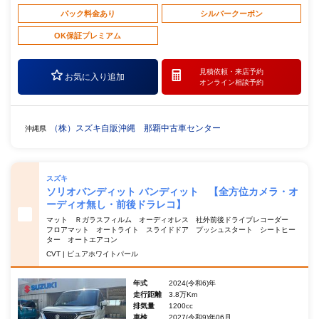
パック料金あり
シルバークーポン
OK保証プレミアム
見積依頼・
来店予約
お気に入り追加
オンライン相談予約
（株）スズキ自販沖縄 那覇中古車センター
沖縄県
スズキ
ソリオバンディット バンディット 【全方位カメラ・オ
ーディオ無し・前後ドラレコ】
マット Ｒガラスフィルム オーディオレス 社外前後ドライブレコーダー
フロアマット オートライト スライドドア プッシュスタート シートヒー
ター オートエアコン
CVT | ピュアホワイトパール
年式
2024(令和6)年
走行距離
3.8万Km
排気量
1200cc
車検
2027(令和9)年06月