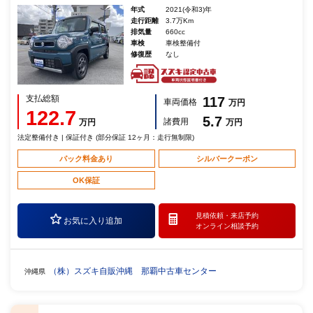
年式
2021(令和3)年
走行距離
3.7万Km
排気量
660cc
車検
車検整備付
修復歴
なし
支払総額
117
車両価格
万円
122.7
5.7
諸費用
万円
万円
法定整備付き | 保証付き (部分保証 12ヶ月：走行無制限)
パック料金あり
シルバークーポン
OK保証
見積依頼・
来店予約
お気に入り追加
オンライン相談予約
（株）スズキ自販沖縄 那覇中古車センター
沖縄県