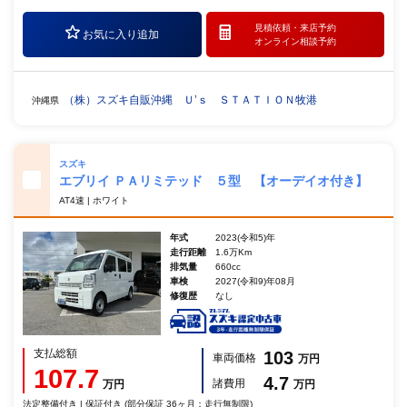
見積依頼・
来店予約
お気に入り追加
オンライン相談予約
（株）スズキ自販沖縄 Ｕ’ｓ ＳＴＡＴＩＯＮ牧港
沖縄県
スズキ
エブリイ ＰＡリミテッド ５型 【オーデイオ付き】
AT4速 | ホワイト
年式
2023(令和5)年
走行距離
1.6万Km
排気量
660cc
車検
2027(令和9)年08月
修復歴
なし
支払総額
103
車両価格
万円
107.7
4.7
諸費用
万円
万円
法定整備付き | 保証付き (部分保証 36ヶ月：走行無制限)