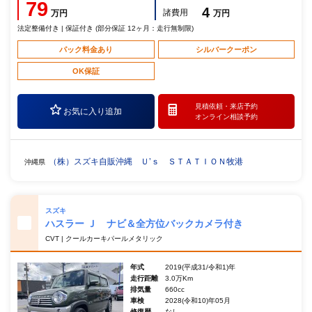
79
4
諸費用
万円
万円
法定整備付き | 保証付き (部分保証 12ヶ月：走行無制限)
パック料金あり
シルバークーポン
OK保証
見積依頼・
来店予約
お気に入り追加
オンライン相談予約
（株）スズキ自販沖縄 Ｕ’ｓ ＳＴＡＴＩＯＮ牧港
沖縄県
スズキ
ハスラー Ｊ ナビ＆全方位バックカメラ付き
CVT | クールカーキパールメタリック
年式
2019(平成31/令和1)年
走行距離
3.0万Km
排気量
660cc
車検
2028(令和10)年05月
修復歴
なし