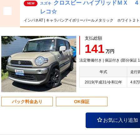
クロスビー ハイブリッドＭＸ 
スズキ
NEW
レコ☆
インパネAT | キャラバンアイボリーパールメタリック ホワイト２
支払総額
141
万円
法定整備付き | 保証付き (部分保証
年式
走行
2019(平成31/令和1)年
4.8
パック料金あり
OK保証
お気に入り追加