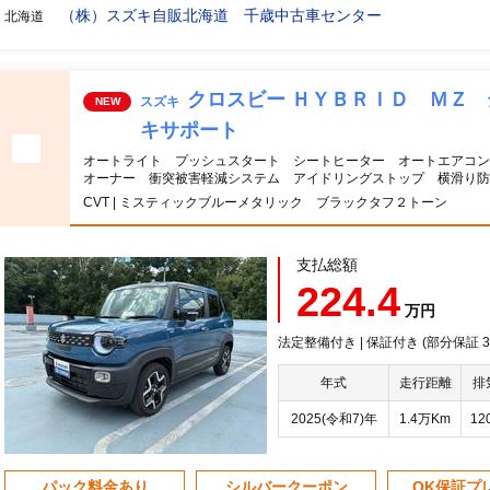
（株）スズキ自販北海道 千歳中古車センター
北海道
クロスビー ＨＹＢＲＩＤ ＭＺ
スズキ
NEW
キサポート
オートライト プッシュスタート シートヒーター オートエアコン
オーナー 衝突被害軽減システム アイドリングストップ 横滑り防
CVT | ミスティックブルーメタリック ブラックタフ２トーン
支払総額
224.4
万円
法定整備付き | 保証付き (部分保証
年式
走行距離
排
2025(令和7)年
1.4万Km
12
パック料金あり
シルバークーポン
OK保証プ