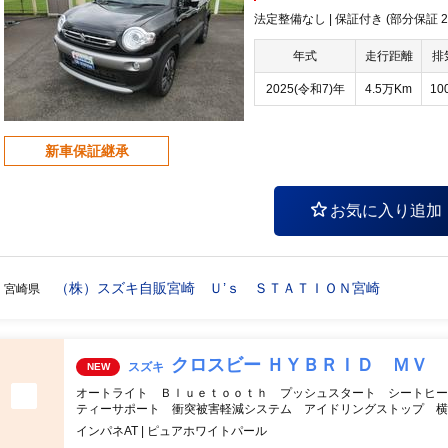
法定整備なし | 保証付き (部分保証 20
年式
走行距離
排
2025(令和7)年
4.5万Km
10
新車保証継承
お気に入り追加
（株）スズキ自販宮崎 Ｕ’ｓ ＳＴＡＴＩＯＮ宮崎
宮崎県
クロスビー ＨＹＢＲＩＤ ＭＶ
スズキ
NEW
オートライト Ｂｌｕｅｔｏｏｔｈ プッシュスタート シートヒー
ティーサポート 衝突被害軽減システム アイドリングストップ 横
インパネAT | ピュアホワイトパール