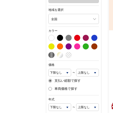
地域を選択
全国
カラー
価格
~
支払い総額で探す
車両価格で探す
年式
~