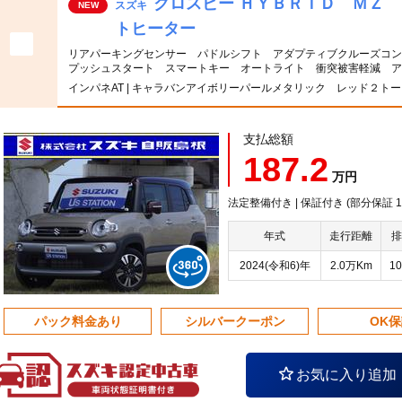
クロスビー ＨＹＢＲＩＤ ＭＺ
スズキ
NEW
トヒーター
リアパーキングセンサー パドルシフト アダプティブクルーズコ
プッシュスタート スマートキー オートライト 衝突被害軽減 ア
インパネAT | キャラバンアイボリーパールメタリック レッド２ト
支払総額
187.2
万円
法定整備付き | 保証付き (部分保証
年式
走行距離
排
2024(令和6)年
2.0万Km
10
パック料金あり
シルバークーポン
OK
お気に入り追加