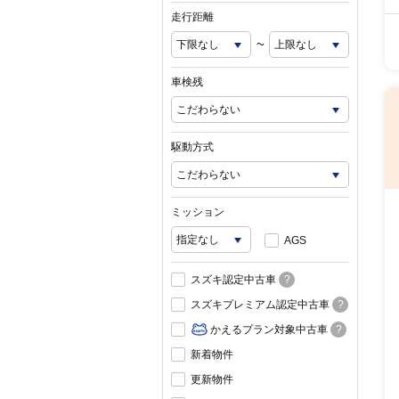
走行距離
~
車検残
駆動方式
ミッション
AGS
スズキ認定中古車
?
スズキプレミアム認定中古車
?
かえるプラン対象中古車
?
新着物件
更新物件