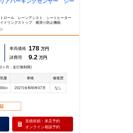
 リアパーキングセンサー シー
ントロール レーンアシスト シートヒーター
イドリングストップ 横滑り防止機能
ーン
178
車両価格
万円
9.2
諸費用
万円
 12ヶ月：走行無制限)
気量
車検
修復歴
00cc
2027(令和9)年07月
なし
保証
見積依頼・
来店予約
オンライン相談予約