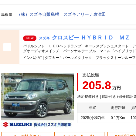
（株）スズキ自販島根 スズキアリーナ東津田
島根県
クロスビー ＨＹＢＲＩＤ ＭＺ
スズキ
NEW
パドルシフト ＬＥＤヘッドランプ キーレスプッシュスタート ア
グオーディオスイッチ パーソナルテーブル マイルドハイブリッド
インパネAT | タフカーキパールメタリック ブラック２トーンルーフ
支払総額
205.8
万円
法定整備付き | 保証付き (部分保証
年式
走行距離
排
2025(令和7)年
0.1万Km
10