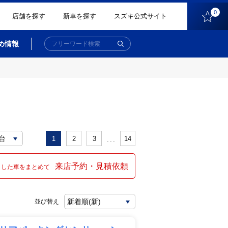
0
店舗を探す
新車を探す
スズキ公式サイト
め情報
...
1
2
3
14
来店予約・見積依頼
クした車をまとめて
並び替え