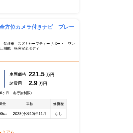
 全方位カメラ付きナビ ブレー
 禁煙車 スズキセーフティーサポート ワン
止機能 衝突安全ボディ
221.5
車両価格
万円
2.9
諸費用
万円
 36ヶ月：走行無制限)
気量
車検
修復歴
00cc
2028(令和10)年11月
なし
レミアム