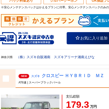
パック料金あり
シルバークーポン
OK保証プ
※安心メンテナンスパックはかえるプランに付帯。安心メンテナンスパックのみの
お気に入り追加
（株）スズキ自販湘南 スズキアリーナ湘南えびな
神奈川県
クロスビー ＨＹＢＲＩＤ ＭＺ 
スズキ
NEW
AT6速 | スーパーブラックパール
支払総額
179.3
万円