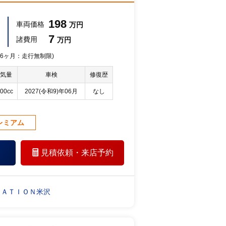
198
車両価格
万円
7
諸費用
万円
 36ヶ月：走行無制限)
気量
車検
修復歴
00cc
2027(令和9)年06月
なし
レミアム
見積依頼・
来店予約
ＴＡＴＩＯＮ米沢