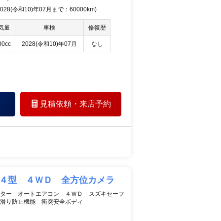
28(令和10)年07月まで：60000km)
気量
車検
修復歴
00cc
2028(令和10)年07月
なし
見積依頼・
来店予約
 ４型 ４ＷＤ 全方位カメラ
ター オートエアコン ４ＷＤ スズキセーフ
滑り防止機能 衝突安全ボディ