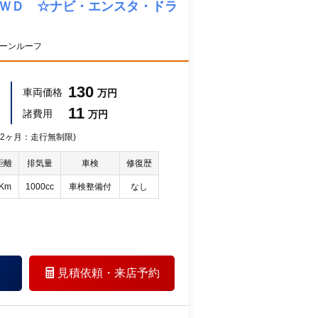
４ＷＤ ☆ナビ・エンスタ・ドラ
トーンルーフ
130
車両価格
万円
11
諸費用
万円
 12ヶ月：走行無制限)
距離
排気量
車検
修復歴
万Km
1000cc
車検整備付
なし
見積依頼・
来店予約