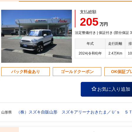
支払総額
205
万円
法定整備付き | 保証付き (部分保証
年式
走行距離
排
2024(令和6)年
2.4万Km
10
パック料金あり
ゴールドクーポン
OK保証プ
お気に入り追加
（株）スズキ自販山形 スズキアリーナおきたま／Ｕ’ｓ Ｓ
山形県