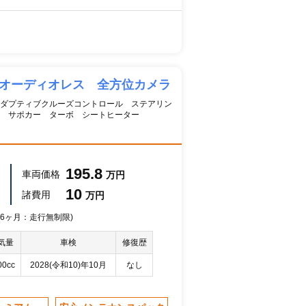
 オーディオレス 全方位カメラ
ダプティブクルーズコントロール ステアリン
 サポカー ターボ シートヒーター
195.8
車両価格
万円
10
諸費用
万円
 36ヶ月：走行無制限)
気量
車検
修復歴
00cc
2028(令和10)年10月
なし