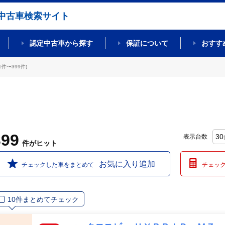
中古車検索サイト
認定中古車から探す
保証について
おすす
件〜399件)
399
表示台数
件
がヒット
お気に入り追加
チェックした車をまとめて
チェッ
10件まとめてチェック