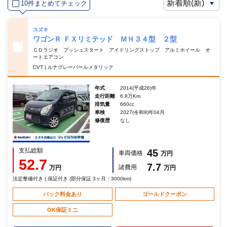
10件まとめてチェック
スズキ
ワゴンＲ ＦＸリミテッド ＭＨ３４型 ２型
ＣＤラジオ プッシュスタート アイドリングストップ アルミホイール オ
ートエアコン
CVT | ルナグレーパールメタリック
年式
2014(平成26)年
走行距離
6.8万Km
排気量
660cc
車検
2027(令和9)年04月
修復歴
なし
支払総額
45
車両価格
万円
52.7
7.7
諸費用
万円
万円
法定整備付き | 保証付き (部分保証 3ヶ月：3000km)
パック料金あり
ゴールドクーポン
OK保証ミニ