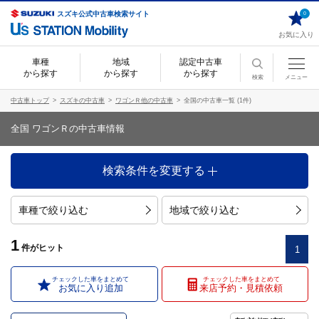
スズキ公式中古車検索サイト
0
お気に入り
車種
地域
認定中古車
から探す
から探す
から探す
検索
メニュー
中古車トップ
スズキの中古車
ワゴンＲ他の中古車
全国の中古車一覧 (1件)
全国 ワゴンＲの中古車情報
検索条件を変更する
車種で絞り込む
地域で絞り込む
1
件
がヒット
1
チェックした車をまとめて
チェックした車をまとめて
お気に入り追加
来店予約・見積依頼