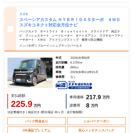
スズキ
スペーシアカスタム ＨＹＢＲＩＤＸＳターボ ４ＷＤ
スズキコネクト対応全方位ナビ
バックカメラ オートライト Ｂｌｕｅｔｏｏｔｈ スライドドア 純正ナ
ビ プッシュスタート シートヒーター オートエアコン スズキセーフティ
ーサポート ４ＷＤ アイドリングストップ 横滑り防止機能
インパネAT | ブルーイッシュブラックパール３
年式
2026(令和8)年
走行距離
0.2万Km
排気量
660cc
車検
2029(令和11)年01月
修復歴
なし
支払総額
217.9
車両価格
万円
225.9
8
諸費用
万円
万円
法定整備付き | 保証付き (部分保証 36ヶ月：走行無制限)
パック料金あり
シルバークーポン
OK保証プレミアム
安心メンテナンスパック