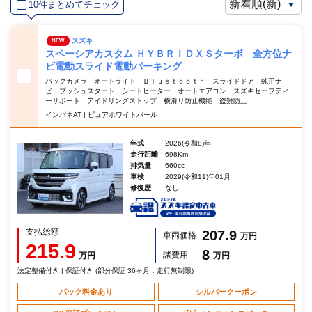
10件まとめてチェック
スズキ
NEW
スペーシアカスタム ＨＹＢＲＩＤＸＳターボ 全方位ナ
ビ電動スライド電動パーキング
バックカメラ オートライト Ｂｌｕｅｔｏｏｔｈ スライドドア 純正ナ
ビ プッシュスタート シートヒーター オートエアコン スズキセーフティ
ーサポート アイドリングストップ 横滑り防止機能 盗難防止
インパネAT | ピュアホワイトパール
年式
2026(令和8)年
走行距離
698Km
排気量
660cc
車検
2029(令和11)年01月
修復歴
なし
支払総額
207.9
車両価格
万円
215.9
8
諸費用
万円
万円
法定整備付き | 保証付き (部分保証 36ヶ月：走行無制限)
パック料金あり
シルバークーポン