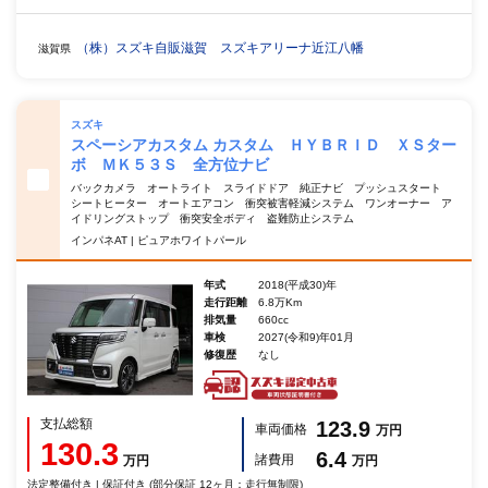
（株）スズキ自販滋賀 スズキアリーナ近江八幡
滋賀県
スズキ
スペーシアカスタム カスタム ＨＹＢＲＩＤ ＸＳター
ボ ＭＫ５３Ｓ 全方位ナビ
バックカメラ オートライト スライドドア 純正ナビ プッシュスタート
シートヒーター オートエアコン 衝突被害軽減システム ワンオーナー ア
イドリングストップ 衝突安全ボディ 盗難防止システム
インパネAT | ピュアホワイトパール
年式
2018(平成30)年
走行距離
6.8万Km
排気量
660cc
車検
2027(令和9)年01月
修復歴
なし
支払総額
123.9
車両価格
万円
130.3
6.4
諸費用
万円
万円
法定整備付き | 保証付き (部分保証 12ヶ月：走行無制限)