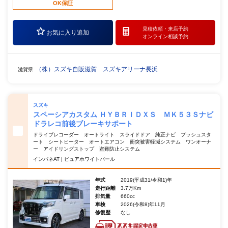
OK保証
見積依頼・
来店予約
お気に入り追加
オンライン相談予約
（株）スズキ自販滋賀 スズキアリーナ長浜
滋賀県
スズキ
スペーシアカスタム ＨＹＢＲＩＤＸＳ ＭＫ５３Ｓナビ
ドラレコ前後ブレーキサポート
ドライブレコーダー オートライト スライドドア 純正ナビ プッシュスタ
ート シートヒーター オートエアコン 衝突被害軽減システム ワンオーナ
ー アイドリングストップ 盗難防止システム
インパネAT | ピュアホワイトパール
年式
2019(平成31/令和1)年
走行距離
3.7万Km
排気量
660cc
車検
2026(令和8)年11月
修復歴
なし