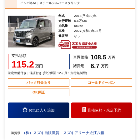
インパネAT | スチールシルバーメタリック
年式
2018(平成30)年
走行距離
6.4万Km
排気量
660cc
車検
2027(令和9)年03月
修復歴
なし
支払総額
108.5
車両価格
万円
115.2
6.7
諸費用
万円
万円
法定整備付き | 保証付き (部分保証 12ヶ月：走行無制限)
パック料金あり
ゴールドクーポン
OK保証
お気に入り追加
見積依頼・
来店予約
（株）スズキ自販滋賀 スズキアリーナ近江八幡
滋賀県