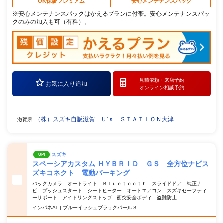
OK保証プレミアム
安心メンテナンスパック
※安心メンテナンスパックはかえるプランに付帯。安心メンテナンスパッ
クのみの加入も可（有料）。
見積依頼・
来店予約
お気に入り追加
オンライン相談予約
（株）スズキ自販滋賀 Ｕ’ｓ ＳＴＡＴＩＯＮ大津
滋賀県
スズキ
UP!
スペーシアカスタム ＨＹＢＲＩＤ ＧＳ 全方位ナビス
ズキコネクト 電動パーキング
バックカメラ オートライト Ｂｌｕｅｔｏｏｔｈ スライドドア 純正ナ
ビ プッシュスタート シートヒーター オートエアコン スズキセーフティ
ーサポート アイドリングストップ 衝突安全ボディ 盗難防止
インパネAT | ブルーイッシュブラックパール３