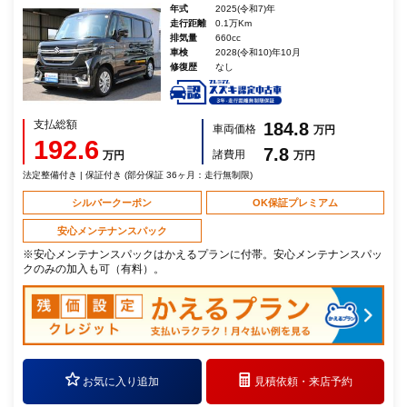
年式
2025(令和7)年
走行距離
0.1万Km
排気量
660cc
車検
2028(令和10)年10月
修復歴
なし
支払総額
184.8
車両価格
万円
192.6
7.8
諸費用
万円
万円
法定整備付き | 保証付き (部分保証 36ヶ月：走行無制限)
シルバークーポン
OK保証プレミアム
安心メンテナンスパック
※安心メンテナンスパックはかえるプランに付帯。安心メンテナンスパッ
クのみの加入も可（有料）。
お気に入り追加
見積依頼・
来店予約