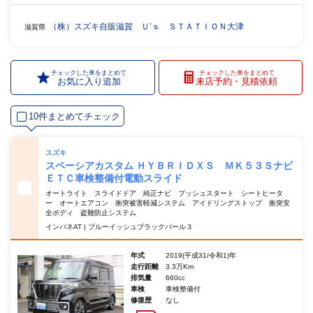
（株）スズキ自販滋賀 Ｕ’ｓ ＳＴＡＴＩＯＮ大津
滋賀県
チェックした車をまとめて
チェックした車をまとめて
お気に入り追加
来店予約・見積依頼
10件まとめてチェック
スズキ
スペーシアカスタム ＨＹＢＲＩＤＸＳ ＭＫ５３Ｓナビ
ＥＴＣ車検整備付電動スライド
オートライト スライドドア 純正ナビ プッシュスタート シートヒータ
ー オートエアコン 衝突被害軽減システム アイドリングストップ 衝突安
全ボディ 盗難防止システム
インパネAT | ブルーイッシュブラックパール３
年式
2019(平成31/令和1)年
走行距離
3.3万Km
排気量
660cc
車検
車検整備付
修復歴
なし