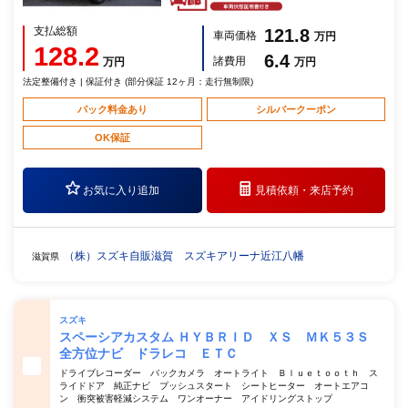
支払総額
121.8
車両価格
万円
128.2
6.4
諸費用
万円
万円
法定整備付き | 保証付き (部分保証 12ヶ月：走行無制限)
パック料金あり
シルバークーポン
OK保証
お気に入り追加
見積依頼・
来店予約
（株）スズキ自販滋賀 スズキアリーナ近江八幡
滋賀県
スズキ
スペーシアカスタム ＨＹＢＲＩＤ ＸＳ ＭＫ５３Ｓ
全方位ナビ ドラレコ ＥＴＣ
ドライブレコーダー バックカメラ オートライト Ｂｌｕｅｔｏｏｔｈ ス
ライドドア 純正ナビ プッシュスタート シートヒーター オートエアコ
ン 衝突被害軽減システム ワンオーナー アイドリングストップ