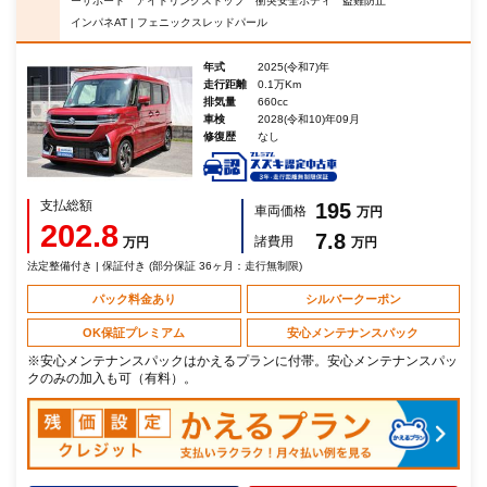
ーサポート アイドリングストップ 衝突安全ボディ 盗難防止
インパネAT | フェニックスレッドパール
年式
2025(令和7)年
走行距離
0.1万Km
排気量
660cc
車検
2028(令和10)年09月
修復歴
なし
支払総額
195
車両価格
万円
202.8
7.8
諸費用
万円
万円
法定整備付き | 保証付き (部分保証 36ヶ月：走行無制限)
パック料金あり
シルバークーポン
OK保証プレミアム
安心メンテナンスパック
※安心メンテナンスパックはかえるプランに付帯。安心メンテナンスパッ
クのみの加入も可（有料）。