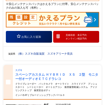
※安心メンテナンスパックはかえるプランに付帯。安心メンテナンスパッ
クのみの加入も可（有料）。
見積依頼・
来店予約
お気に入り追加
オンライン相談予約
（株）スズキ自販滋賀 スズキアリーナ長浜
滋賀県
スズキ
スペーシアカスタム ＨＹＢＲＩＤ ＸＳ ２型 モニタ
ー付オーディオＥＴＣドラレコ
ドライブレコーダー バックカメラ オートライト スライドドア プッシュ
スタート シートヒーター オートエアコン 衝突被害軽減システム アイド
リングストップ 衝突安全ボディ
インパネAT | ブルーイッシュブラックパール３
年式
2020(令和2)年