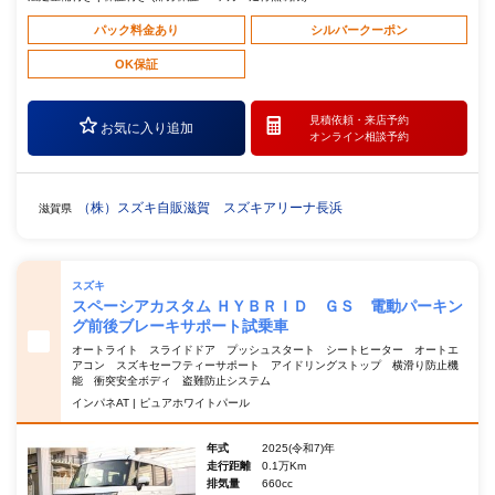
パック料金あり
シルバークーポン
OK保証
見積依頼・
来店予約
お気に入り追加
オンライン相談予約
（株）スズキ自販滋賀 スズキアリーナ長浜
滋賀県
スズキ
スペーシアカスタム ＨＹＢＲＩＤ ＧＳ 電動パーキン
グ前後ブレーキサポート試乗車
オートライト スライドドア プッシュスタート シートヒーター オートエ
アコン スズキセーフティーサポート アイドリングストップ 横滑り防止機
能 衝突安全ボディ 盗難防止システム
インパネAT | ピュアホワイトパール
年式
2025(令和7)年
走行距離
0.1万Km
排気量
660cc