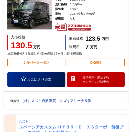
走行距離
5.5万Km
排気量
660cc
車検
2027(令和9)年09月
修復歴
なし
支払総額
123.5
車両価格
万円
130.5
7
諸費用
万円
万円
法定整備付き | 保証付き (部分保証 12ヶ月：走行無制限)
シルバークーポン
OK保証
見積依頼・
来店予約
お気に入り追加
オンライン相談予約
（株）スズキ自販滋賀 スズキアリーナ長浜
滋賀県
スズキ
スペーシアカスタム ＨＹＢＲＩＤ ＸＳターボ 前後ブ