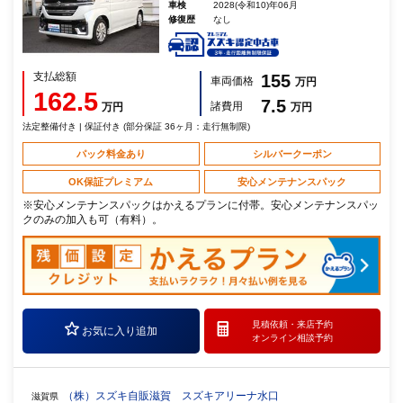
車検
2028(令和10)年06月
修復歴
なし
支払総額
155
車両価格
万円
162.5
7.5
諸費用
万円
万円
法定整備付き | 保証付き (部分保証 36ヶ月：走行無制限)
パック料金あり
シルバークーポン
OK保証プレミアム
安心メンテナンスパック
※安心メンテナンスパックはかえるプランに付帯。安心メンテナンスパッ
クのみの加入も可（有料）。
見積依頼・
来店予約
お気に入り追加
オンライン相談予約
（株）スズキ自販滋賀 スズキアリーナ水口
滋賀県