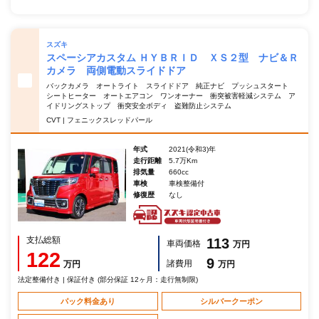
スズキ
スペーシアカスタム ＨＹＢＲＩＤ ＸＳ２型 ナビ＆Ｒ
カメラ 両側電動スライドドア
バックカメラ オートライト スライドドア 純正ナビ プッシュスタート
シートヒーター オートエアコン ワンオーナー 衝突被害軽減システム ア
イドリングストップ 衝突安全ボディ 盗難防止システム
CVT | フェニックスレッドパール
年式
2021(令和3)年
走行距離
5.7万Km
排気量
660cc
車検
車検整備付
修復歴
なし
支払総額
113
車両価格
万円
122
9
諸費用
万円
万円
法定整備付き | 保証付き (部分保証 12ヶ月：走行無制限)
パック料金あり
シルバークーポン