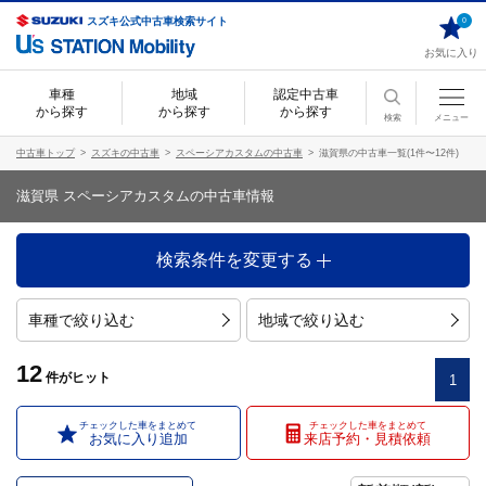
スズキ公式中古車検索サイト
0
お気に入り
車種
地域
認定中古車
から探す
から探す
から探す
検索
メニュー
中古車トップ
スズキの中古車
スペーシアカスタムの中古車
滋賀県の中古車一覧(1件〜12件)
滋賀県 スペーシアカスタムの中古車情報
検索条件を変更する
車種で絞り込む
地域で絞り込む
12
件
がヒット
1
チェックした車をまとめて
チェックした車をまとめて
お気に入り追加
来店予約・見積依頼