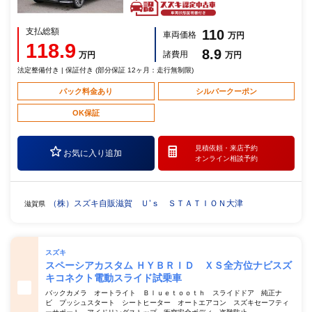
支払総額
110
車両価格
万円
118.9
8.9
諸費用
万円
万円
法定整備付き | 保証付き (部分保証 12ヶ月：走行無制限)
パック料金あり
シルバークーポン
OK保証
見積依頼・
来店予約
お気に入り追加
オンライン相談予約
（株）スズキ自販滋賀 Ｕ’ｓ ＳＴＡＴＩＯＮ大津
滋賀県
スズキ
スペーシアカスタム ＨＹＢＲＩＤ ＸＳ全方位ナビスズ
キコネクト電動スライド試乗車
バックカメラ オートライト Ｂｌｕｅｔｏｏｔｈ スライドドア 純正ナ
ビ プッシュスタート シートヒーター オートエアコン スズキセーフティ