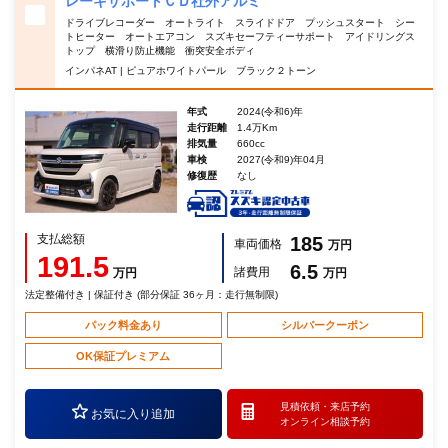
レーキサポートＣＤ社外アルミ
ドライブレコーダー オートライト スライドドア プッシュスタート シー
トヒーター オートエアコン スズキセーフティーサポート アイドリングス
トップ 横滑り防止機能 衝突安全ボディ
インパネAT | ピュアホワイトパール ブラック２トーン
年式
2024(令和6)年
走行距離
1.4万Km
排気量
660cc
車検
2027(令和9)年04月
修復歴
なし
支払総額
185
車両価格
万円
191.5
6.5
諸費用
万円
万円
法定整備付き | 保証付き (部分保証 36ヶ月：走行無制限)
パック料金あり
シルバークーポン
OK保証プレミアム
見積依頼・
来店予約
お気に入り追加
オンライン相談予約