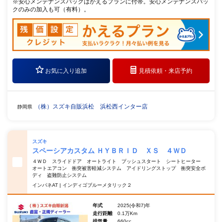
※安心メンテナンスパックはかえるプランに付帯。安心メンテナンスパッ
クのみの加入も可（有料）。
お気に入り追加
見積依頼・
来店予約
（株）スズキ自販浜松 浜松西インター店
静岡県
スズキ
スペーシアカスタム ＨＹＢＲＩＤ ＸＳ ４ＷＤ
４ＷＤ スライドドア オートライト プッシュスタート シートヒーター
オートエアコン 衝突被害軽減システム アイドリングストップ 衝突安全ボ
ディ 盗難防止システム
インパネAT | インディゴブルーメタリック２
年式
2025(令和7)年
走行距離
0.1万Km
排気量
660cc