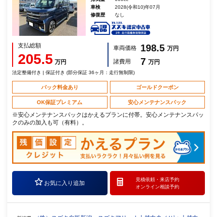
車検
2028(令和10)年07月
修復歴
なし
支払総額
198.5
車両価格
万円
205.5
7
諸費用
万円
万円
法定整備付き | 保証付き (部分保証 36ヶ月：走行無制限)
パック料金あり
ゴールドクーポン
OK保証プレミアム
安心メンテナンスパック
※安心メンテナンスパックはかえるプランに付帯。安心メンテナンスパッ
クのみの加入も可（有料）。
見積依頼・
来店予約
お気に入り追加
オンライン相談予約