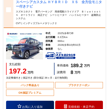
スペーシアカスタム ＨＹＢＲＩＤ ＸＳ 全方位モニタ
ー付きナビ
スズキコネクト 電子パーキング 両側電動スライドドア Ｂｌｕｅｔｏｏｔ
ｈ オートライト 純正ナビ シートヒーター ハンドルヒーター 盗難防止
システム
CVT | インディゴブルーメタリック２
年式
2025(令和7)年
走行距離
0.3万Km
排気量
660cc
車検
2028(令和10)年02月
修復歴
なし
支払総額
189.2
車両価格
万円
197.2
8
諸費用
万円
万円
法定整備付き | 保証付き (部分保証 36ヶ月：走行無制限)
パック料金あり
プラチナクーポン
OK保証プレミアム
お気に入り追加
見積依頼・
来店予約