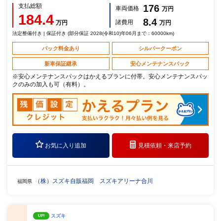
支払総額
176
車両価格
万円
184.4
8.4
諸費用
万円
万円
法定整備付き | 保証付き (部分保証 2028(令和10)年06月まで：60000km)
パック料金あり
シルバークーポン
新車保証継承
安心メンテナンスパック
※安心メンテナンスパックはかえるプランに付帯。安心メンテナンスパッ
クのみの加入も可（有料）。
お気に入り追加
見積依頼・
来店予約
（株）スズキ自販福岡 スズキアリーナ合川
福岡県
スズキ
UP!