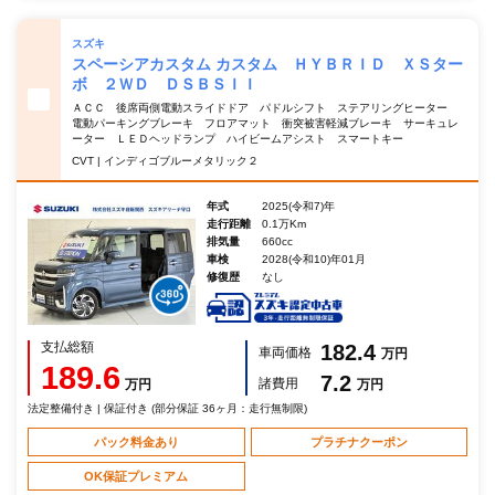
スズキ
スペーシアカスタム カスタム ＨＹＢＲＩＤ ＸＳター
ボ ２ＷＤ ＤＳＢＳＩＩ
ＡＣＣ 後席両側電動スライドドア パドルシフト ステアリングヒーター
電動パーキングブレーキ フロアマット 衝突被害軽減ブレーキ サーキュレ
ーター ＬＥＤヘッドランプ ハイビームアシスト スマートキー
CVT | インディゴブルーメタリック２
年式
2025(令和7)年
走行距離
0.1万Km
排気量
660cc
車検
2028(令和10)年01月
修復歴
なし
支払総額
182.4
車両価格
万円
189.6
7.2
諸費用
万円
万円
法定整備付き | 保証付き (部分保証 36ヶ月：走行無制限)
パック料金あり
プラチナクーポン
OK保証プレミアム