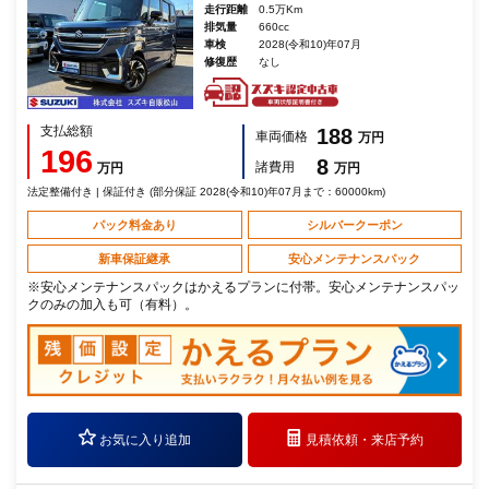
走行距離
0.5万Km
排気量
660cc
車検
2028(令和10)年07月
修復歴
なし
支払総額
188
車両価格
万円
196
8
諸費用
万円
万円
法定整備付き | 保証付き (部分保証 2028(令和10)年07月まで：60000km)
パック料金あり
シルバークーポン
新車保証継承
安心メンテナンスパック
※安心メンテナンスパックはかえるプランに付帯。安心メンテナンスパッ
クのみの加入も可（有料）。
お気に入り追加
見積依頼・
来店予約