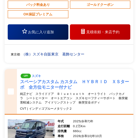
パック料金あり
ゴールドクーポン
OK保証プレミアム
お気に入り追加
見積依頼・
来店予約
（株）スズキ自販東京 葛飾センター
東京都
スズキ
UP!
スペーシアカスタム カスタム ＨＹＢＲＩＤ ＸＳター
ボ 全方位モニター付ナビ
純正ナビ スライドドア Ｂｌｕｅｔｏｏｔｈ オートライト バックカメ
ラ シートヒーター オートエアコン スズキセーフティーサポート 衝突被
害軽減システム アイドリングストップ 衝突安全ボディ
CVT | インディゴブルーメタリック２
年式
2025(令和7)年
走行距離
0.2万Km
排気量
660cc
車検
2028(令和10)年10月