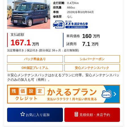
走行距離
0.4万Km
排気量
660cc
車検
2028(令和10)年04月
修復歴
なし
支払総額
160
車両価格
万円
167.1
7.1
諸費用
万円
万円
法定整備付き | 保証付き (部分保証 36ヶ月：走行無制限)
パック料金あり
シルバークーポン
OK保証プレミアム
安心メンテナンスパック
※安心メンテナンスパックはかえるプランに付帯。安心メンテナンスパッ
クのみの加入も可（有料）。
お気に入り追加
見積依頼・
来店予約