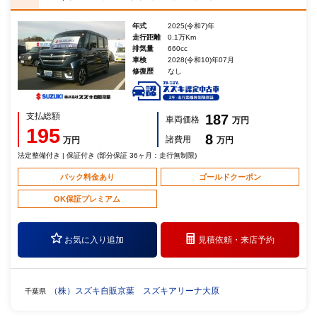
年式
2025(令和7)年
走行距離
0.1万Km
排気量
660cc
車検
2028(令和10)年07月
修復歴
なし
支払総額
187
車両価格
万円
195
8
諸費用
万円
万円
法定整備付き | 保証付き (部分保証 36ヶ月：走行無制限)
パック料金あり
ゴールドクーポン
OK保証プレミアム
お気に入り追加
見積依頼・
来店予約
（株）スズキ自販京葉 スズキアリーナ大原
千葉県