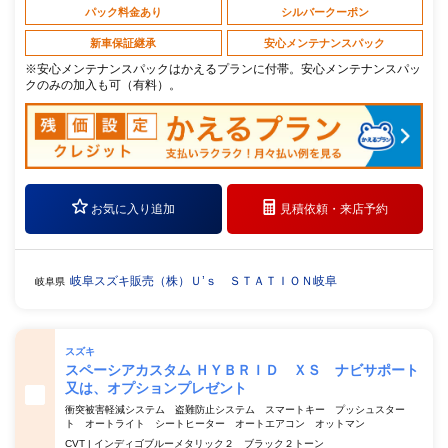
パック料金あり
シルバークーポン
新車保証継承
安心メンテナンスパック
※安心メンテナンスパックはかえるプランに付帯。安心メンテナンスパッ
クのみの加入も可（有料）。
お気に入り追加
見積依頼・
来店予約
岐阜スズキ販売（株）Ｕ’ｓ ＳＴＡＴＩＯＮ岐阜
岐阜県
スズキ
スペーシアカスタム ＨＹＢＲＩＤ ＸＳ ナビサポート
又は、オプションプレゼント
衝突被害軽減システム 盗難防止システム スマートキー プッシュスター
ト オートライト シートヒーター オートエアコン オットマン
CVT | インディゴブルーメタリック２ ブラック２トーン