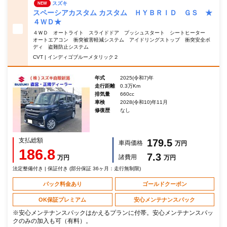
スズキ
NEW
スペーシアカスタム カスタム ＨＹＢＲＩＤ ＧＳ ★
４ＷＤ★
４ＷＤ オートライト スライドドア プッシュスタート シートヒーター
オートエアコン 衝突被害軽減システム アイドリングストップ 衝突安全ボ
ディ 盗難防止システム
CVT | インディゴブルーメタリック２
年式
2025(令和7)年
走行距離
0.3万Km
排気量
660cc
車検
2028(令和10)年11月
修復歴
なし
支払総額
179.5
車両価格
万円
186.8
7.3
諸費用
万円
万円
法定整備付き | 保証付き (部分保証 36ヶ月：走行無制限)
パック料金あり
ゴールドクーポン
OK保証プレミアム
安心メンテナンスパック
※安心メンテナンスパックはかえるプランに付帯。安心メンテナンスパッ
クのみの加入も可（有料）。