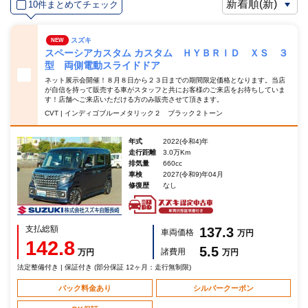
10件まとめてチェック
スズキ
NEW
スペーシアカスタム カスタム ＨＹＢＲＩＤ ＸＳ ３
型 両側電動スライドドア
ネット展示会開催！８月８日から２３日までの期間限定価格となります。当店
が自信を持って販売する車がスタッフと共にお客様のご来店をお待ちしていま
す！店舗へご来店いただける方のみ販売させて頂きます。
CVT | インディゴブルーメタリック２ ブラック２トーン
年式
2022(令和4)年
走行距離
3.0万Km
排気量
660cc
車検
2027(令和9)年04月
修復歴
なし
支払総額
137.3
車両価格
万円
142.8
5.5
諸費用
万円
万円
法定整備付き | 保証付き (部分保証 12ヶ月：走行無制限)
パック料金あり
シルバークーポン