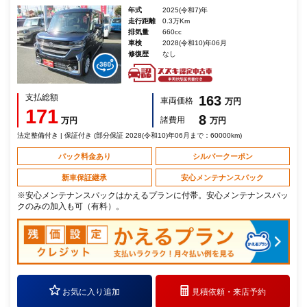
年式
2025(令和7)年
走行距離
0.3万Km
排気量
660cc
車検
2028(令和10)年06月
修復歴
なし
支払総額
163
車両価格
万円
171
8
諸費用
万円
万円
法定整備付き | 保証付き (部分保証 2028(令和10)年06月まで：60000km)
パック料金あり
シルバークーポン
新車保証継承
安心メンテナンスパック
※安心メンテナンスパックはかえるプランに付帯。安心メンテナンスパッ
クのみの加入も可（有料）。
お気に入り追加
見積依頼・
来店予約