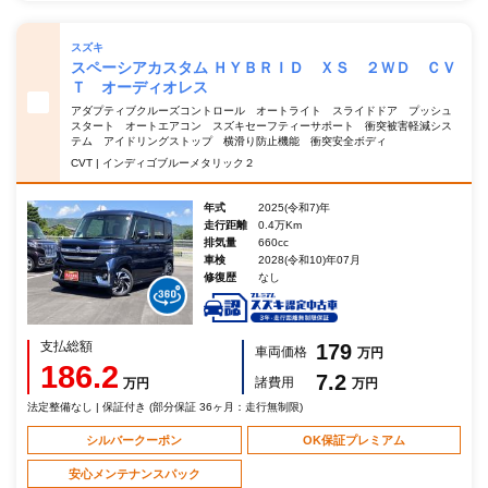
スズキ
スペーシアカスタム ＨＹＢＲＩＤ ＸＳ ２ＷＤ ＣＶ
Ｔ オーディオレス
アダプティブクルーズコントロール オートライト スライドドア プッシュ
スタート オートエアコン スズキセーフティーサポート 衝突被害軽減シス
テム アイドリングストップ 横滑り防止機能 衝突安全ボディ
CVT | インディゴブルーメタリック２
年式
2025(令和7)年
走行距離
0.4万Km
排気量
660cc
車検
2028(令和10)年07月
修復歴
なし
支払総額
179
車両価格
万円
186.2
7.2
諸費用
万円
万円
法定整備なし | 保証付き (部分保証 36ヶ月：走行無制限)
シルバークーポン
OK保証プレミアム
安心メンテナンスパック