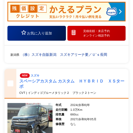
見積依頼・
来店予約
お気に入り追加
オンライン相談予約
（株）スズキ自販新潟 スズキアリーナ要／Ｕ’ｓ長岡
新潟県
スズキ
NEW
スペーシアカスタム カスタム ＨＹＢＲＩＤ ＸＳター
ボ
CVT | インディゴブルーメタリック２ ブラック２トーン
年式
2024(令和6)年
走行距離
1.0万Km
排気量
660cc
車検
2027(令和9)年05月
修復歴
なし