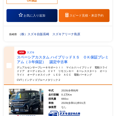
OK保証
お気に入り追加
スピード見積・
来店予約
（株）スズキ自販長崎 スズキアリーナ島原
長崎県
スズキ
NEW
スペーシアカスタム ハイブリッドＸＳ ＯＫ保証プレミ
アム（３年保証） 認定中古車
デュアルセンサーブレーキサポートＩＩ マイルドハイブリッド 電動スライ
ドドア オーディオレス ＣＶＴ リモコンキー キーレススタート オート
ライト オーディオスイッチ ＬＥＤ ＡＣＣ 電動パーキング
CVT | インディゴブルーメタリック２
年式
2026(令和8)年
走行距離
0.2万Km
排気量
660cc
車検
2029(令和11)年01月
修復歴
なし