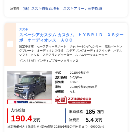
（株）スズキ自販西埼玉 スズキアリーナ三芳鶴瀬
埼玉県
スズキ
スペーシアカスタム カスタム ＨＹＢＲＩＤ ＸＳター
ボ オーディオレス ＡＣＣ
認定中古車 セーフティーサポート リヤパーキングセンサー 電動パーキン
グブレーキ オーディオレス仕様 ステアリングオーディオスイッチ パドル
シフト ＨＵＤ ステアリングヒーター スリムサーキュレーター
インパネAT | インディゴブルーメタリック２
年式
2025(令和7)年
走行距離
0.6万Km
排気量
660cc
車検
2028(令和10)年04月
修復歴
なし
支払総額
185
車両価格
万円
190.4
5.4
諸費用
万円
万円
法定整備付き | 保証付き (部分保証 2028(令和10)年04月まで：60000km)