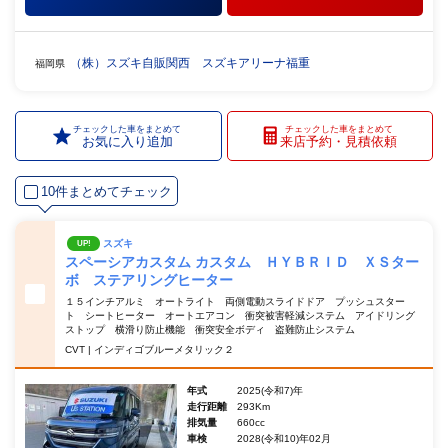
（株）スズキ自販関西 スズキアリーナ福重
福岡県
チェックした車をまとめて
チェックした車をまとめて
お気に入り追加
来店予約・見積依頼
10件まとめてチェック
スズキ
UP!
スペーシアカスタム カスタム ＨＹＢＲＩＤ ＸＳター
ボ ステアリングヒーター
１５インチアルミ オートライト 両側電動スライドドア プッシュスター
ト シートヒーター オートエアコン 衝突被害軽減システム アイドリング
ストップ 横滑り防止機能 衝突安全ボディ 盗難防止システム
CVT | インディゴブルーメタリック２
年式
2025(令和7)年
走行距離
293Km
排気量
660cc
車検
2028(令和10)年02月