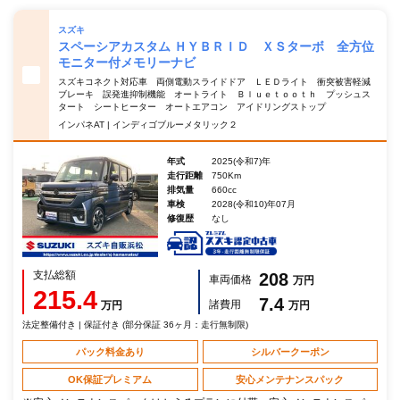
スズキ
スペーシアカスタム ＨＹＢＲＩＤ ＸＳターボ 全方位
モニター付メモリーナビ
スズキコネクト対応車 両側電動スライドドア ＬＥＤライト 衝突被害軽減
ブレーキ 誤発進抑制機能 オートライト Ｂｌｕｅｔｏｏｔｈ プッシュス
タート シートヒーター オートエアコン アイドリングストップ
インパネAT | インディゴブルーメタリック２
年式
2025(令和7)年
走行距離
750Km
排気量
660cc
車検
2028(令和10)年07月
修復歴
なし
支払総額
208
車両価格
万円
215.4
7.4
諸費用
万円
万円
法定整備付き | 保証付き (部分保証 36ヶ月：走行無制限)
パック料金あり
シルバークーポン
OK保証プレミアム
安心メンテナンスパック