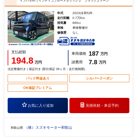
インパネAT | インディゴブルーメタリック２ ブラック２トーン
年式
2023(令和5)年
走行距離
0.7万Km
排気量
660cc
車検
車検整備付
修復歴
なし
支払総額
187
車両価格
万円
194.8
7.8
諸費用
万円
万円
法定整備付き | 保証付き (部分保証 36ヶ月：走行無制限)
パック料金あり
シルバークーポン
OK保証プレミアム
お気に入り追加
見積依頼・
来店予約
（株）スズキモーター和歌山
和歌山県