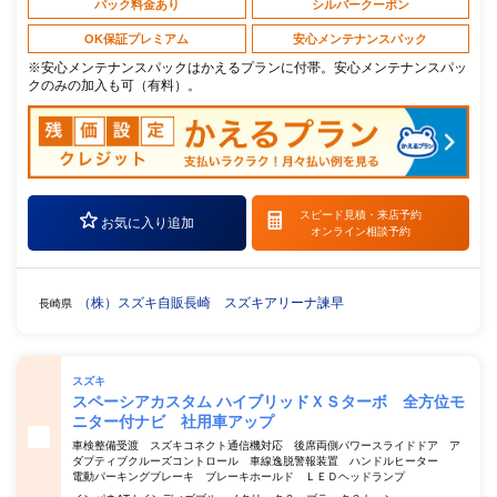
パック料金あり
シルバークーポン
OK保証プレミアム
安心メンテナンスパック
※安心メンテナンスパックはかえるプランに付帯。安心メンテナンスパッ
クのみの加入も可（有料）。
スピード見積・
来店予約
お気に入り追加
オンライン相談予約
（株）スズキ自販長崎 スズキアリーナ諫早
長崎県
スズキ
スペーシアカスタム ハイブリッドＸＳターボ 全方位モ
ニター付ナビ 社用車アップ
車検整備受渡 スズキコネクト通信機対応 後席両側パワースライドドア ア
ダプティブクルーズコントロール 車線逸脱警報装置 ハンドルヒーター
電動パーキングブレーキ ブレーキホールド ＬＥＤヘッドランプ