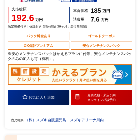
支払総額
185
車両価格
万円
192.6
7.6
諸費用
万円
万円
法定整備付き | 保証付き (部分保証 36ヶ月：走行無制限)
パック料金あり
ゴールドクーポン
OK保証プレミアム
安心メンテナンスパック
※安心メンテナンスパックはかえるプランに付帯。安心メンテナンスパッ
クのみの加入も可（有料）。
見積依頼・
来店予約
お気に入り追加
オンライン相談予約
（株）スズキ自販鹿児島 スズキアリーナ川内
鹿児島県