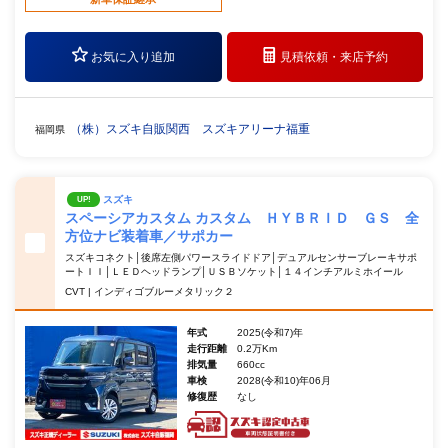
お気に入り追加
見積依頼・
来店予約
（株）スズキ自販関西 スズキアリーナ福重
福岡県
スズキ
UP!
スペーシアカスタム カスタム ＨＹＢＲＩＤ ＧＳ 全
方位ナビ装着車／サポカー
スズキコネクト│後席左側パワースライドドア│デュアルセンサーブレーキサポ
ートＩＩ│ＬＥＤヘッドランプ│ＵＳＢソケット│１４インチアルミホイール
CVT | インディゴブルーメタリック２
年式
2025(令和7)年
走行距離
0.2万Km
排気量
660cc
車検
2028(令和10)年06月
修復歴
なし