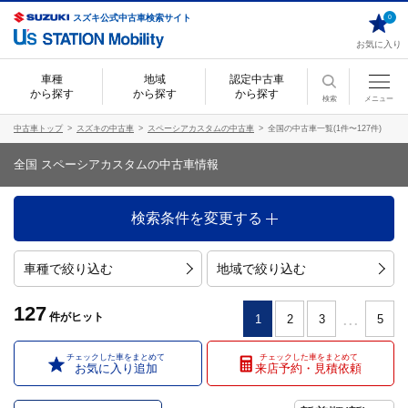
スズキ公式中古車検索サイト
0
お気に入り
車種
地域
認定中古車
から探す
から探す
から探す
検索
メニュー
中古車トップ
スズキの中古車
スペーシアカスタムの中古車
全国の中古車一覧(1件〜127件)
全国 スペーシアカスタムの中古車情報
検索条件を変更する
車種で絞り込む
地域で絞り込む
127
...
件
がヒット
1
2
3
5
チェックした車をまとめて
チェックした車をまとめて
お気に入り追加
来店予約・見積依頼