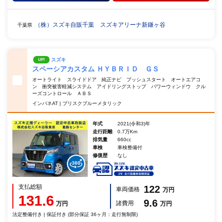
（株）スズキ自販千葉 スズキアリーナ新鎌ヶ谷
千葉県
スズキ
UP!
スペーシアカスタム ＨＹＢＲＩＤ ＧＳ
オートライト スライドドア 純正ナビ プッシュスタート オートエアコ
ン 衝突被害軽減システム アイドリングストップ パワーウィンドウ クル
ーズコントロール ＡＢＳ
インパネAT | ブリスクブルーメタリック
年式
2021(令和3)年
走行距離
0.7万Km
排気量
660cc
車検
車検整備付
修復歴
なし
支払総額
122
車両価格
万円
131.6
9.6
諸費用
万円
万円
法定整備付き | 保証付き (部分保証 36ヶ月：走行無制限)