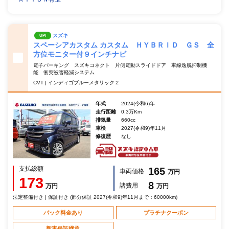
スズキ
UP!
スペーシアカスタム カスタム ＨＹＢＲＩＤ ＧＳ 全
方位モニター付９インチナビ
電子パーキング スズキコネクト 片側電動スライドドア 車線逸脱抑制機
能 衝突被害軽減システム
CVT | インディゴブルーメタリック２
年式
2024(令和6)年
走行距離
0.3万Km
排気量
660cc
車検
2027(令和9)年11月
修復歴
なし
支払総額
165
車両価格
万円
173
8
諸費用
万円
万円
法定整備付き | 保証付き (部分保証 2027(令和9)年11月まで：60000km)
パック料金あり
プラチナクーポン
新車保証継承