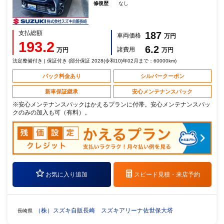
修復歴
なし
支払総額
187
車両価格
万円
193.2
6.2
諸費用
万円
万円
法定整備付き | 保証付き (部分保証 2028(令和10)年02月まで：60000km)
パック料金あり
シルバークーポン
新車保証継承
安心メンテナンスパック
※安心メンテナンスパックはかえるプランに付帯。安心メンテナンスパッ
クのみの加入も可（有料）。
お気に入り追加
スピード見積・
来店予約
（株）スズキ自販長崎 スズキアリーナ佐世保大塔
長崎県