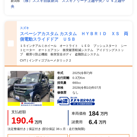
（株）スズキ自販新潟 スズキアリーナ上越中央／Ｕ’ｓ上越中
新潟県
央
スズキ
スペーシアカスタム カスタム ＨＹＢＲＩＤ ＸＳ 両
側電動スライドドア ＵＳＢ
１５インチアルミホイール オートライト ＬＥＤ プッシュスタート シー
トヒーター オートエアコン 衝突被害軽減システム アイドリングストッ
プ 横滑り防止機能 衝突安全ボディ 盗難防止システム
CVT | インディゴブルーメタリック２
年式
2025(令和7)年
走行距離
0.3万Km
排気量
660cc
車検
2028(令和10)年07月
修復歴
なし
支払総額
184
車両価格
万円
190.4
6.4
諸費用
万円
万円
法定整備付き | 保証付き (部分保証 36ヶ月：走行無制限)