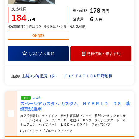
支払総額
178
車両価格
万円
184
6
諸費用
万円
万円
法定整備付き | 保証付き (部分保証 12ヶ月：走行無制限)
OK保証
お気に入り追加
見積依頼・
来店予約
山梨スズキ販売（株） Ｕ’ｓＳＴＡＴＩＯＮ甲府昭和
山梨県
スズキ
UP!
スペーシアカスタム カスタム ＨＹＢＲＩＤ ＧＳ 禁
煙元試乗車
後席片側電動スライドドア 衝突被害軽減ブレーキ 後部パーキングセンサ
ー アルミホイール フルエアロ 電動パーキング プッシュスタート オー
トエアコン ハイブリット ＬＥＤヘッドライト フォグランプ
CVT | インディゴブルーメタリック２