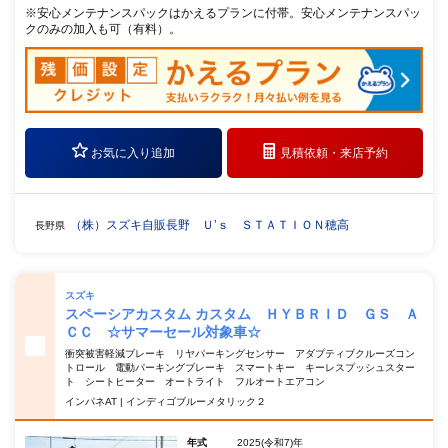
※安心メンテナンスパックはかえるプランに付帯。安心メンテナンスパッ
クのみの加入も可（有料）。
お気に入り追加
見積依頼・
来店予約
（株）スズキ自販長野 Ｕ’ｓ ＳＴＡＴＩＯＮ穂高
長野県
スズキ
スペーシアカスタム カスタム ＨＹＢＲＩＤ ＧＳ Ａ
ＣＣ ☆サマーセール対象車☆
衝突被害軽減ブレーキ リヤパーキングセンサー アダプティブクルーズコン
トロール 電動パーキングブレーキ スマートキー キーレスプッシュスター
ト シートヒーター オートライト フルオートエアコン
インパネAT | インディゴブルーメタリック２
年式
2025(令和7)年