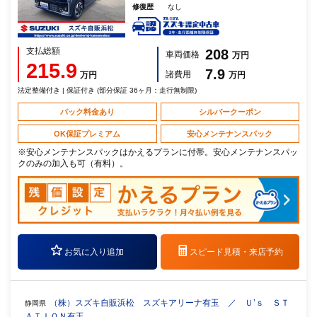
修復歴
なし
支払総額
208
車両価格
万円
215.9
7.9
諸費用
万円
万円
法定整備付き | 保証付き (部分保証 36ヶ月：走行無制限)
パック料金あり
シルバークーポン
OK保証プレミアム
安心メンテナンスパック
※安心メンテナンスパックはかえるプランに付帯。安心メンテナンスパッ
クのみの加入も可（有料）。
お気に入り追加
スピード見積・
来店予約
（株）スズキ自販浜松 スズキアリーナ有玉 ／ Ｕ’ｓ ＳＴ
静岡県
ＡＴＩＯＮ有玉