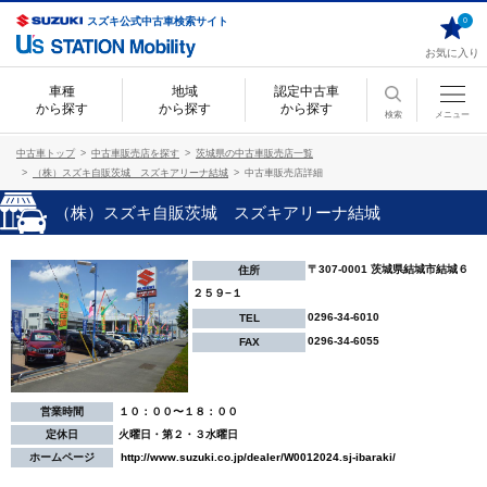
スズキ公式中古車検索サイト
0
お気に入り
車種
地域
認定中古車
から探す
から探す
から探す
検索
メニュー
中古車トップ
中古車販売店を探す
茨城県の中古車販売店一覧
（株）スズキ自販茨城 スズキアリーナ結城
中古車販売店詳細
（株）スズキ自販茨城 スズキアリーナ結城
〒307-0001 茨城県結城市結城６
住所
２５９−１
0296-34-6010
TEL
0296-34-6055
FAX
営業時間
１０：００〜１８：００
定休日
火曜日・第２・３水曜日
ホームページ
http://www.suzuki.co.jp/dealer/W0012024.sj-ibaraki/