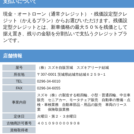
支払いについて
現金・オートローン（通常クレジット）・残価設定型クレ
ジット（かえるプラン）からお選びいただけます。残価設
定型クレジットとは、新車価格の最大５０％を残価として
据え置き、残りの金額を分割払いで支払うクレジットプラ
ンです。
店舗情報
屋号
（株）スズキ自販茨城 スズキアリーナ結城
所在地
〒307-0001 茨城県結城市結城６２５９−１
TEL
0296-34-6010
FAX
0296-34-6055
スズキ（株）の製造する軽四輪、小型・普通四輪、中古車
販売 セニアカー、モータチェア販売 自動車の整備・点
事業内容
検・車検業務 自動車部品・用品の販売 車両のリース
業 保険取扱業務
定休日
火曜日・第２・３水曜日
古物商許可番号
４０１０９００００９０８
資格取得者