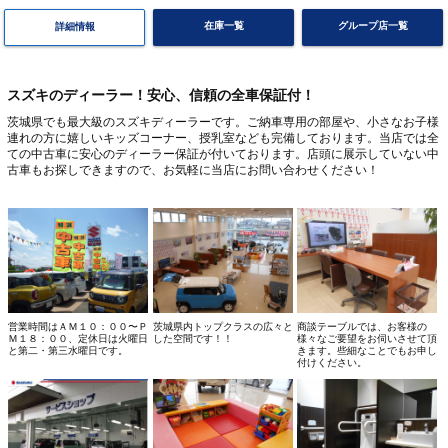
在庫一覧
グループ店一覧
詳細情報
スズキのディーラー！安心、信頼の全車保証付！
茨城県でも最大級のスズキディーラーです。ご納車専用の部屋や、小さなお子様
連れの方に嬉しいキッズコーナー、授乳室なども完備しております。当店では全
ての中古車に安心のディーラー保証が付いております。店頭に展示していない中
古車もお探しできますので、お気軽に当店にお問い合わせください！
営業時間はＡＭ１０：００〜Ｐ
茨城県内トップクラスの広々と
商談テーブルでは、お客様の
Ｍ１８：００、定休日は火曜日
した空間です！！
様々なご要望をお伺いさせて頂
と第二・第三水曜日です。
きます。些細なことでもお申し
付けください。