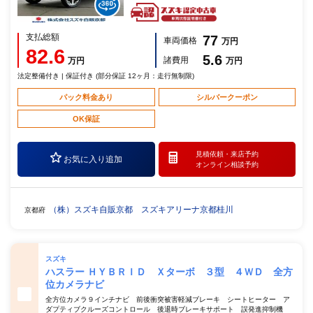
支払総額
77
車両価格
万円
82.6
5.6
諸費用
万円
万円
法定整備付き | 保証付き (部分保証 12ヶ月：走行無制限)
パック料金あり
シルバークーポン
OK保証
見積依頼・
来店予約
お気に入り追加
オンライン相談予約
（株）スズキ自販京都 スズキアリーナ京都桂川
京都府
スズキ
ハスラー ＨＹＢＲＩＤ Ｘターボ ３型 ４ＷＤ 全方
位カメラナビ
全方位カメラ９インチナビ 前後衝突被害軽減ブレーキ シートヒーター ア
ダプティブクルーズコントロール 後退時ブレーキサポート 誤発進抑制機