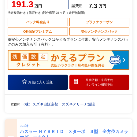
191.3
7.3
諸費用
万円
万円
法定整備付き | 保証付き (部分保証 36ヶ月：走行無制限)
パック料金あり
プラチナクーポン
OK保証プレミアム
安心メンテナンスパック
※安心メンテナンスパックはかえるプランに付帯。安心メンテナンスパッ
クのみの加入も可（有料）。
見積依頼・
来店予約
お気に入り追加
オンライン相談予約
（株）スズキ自販京都 スズキアリーナ城陽
京都府
スズキ
ハスラー ＨＹＢＲＩＤ Ｘターボ ３型 全方位カメラ
ナビ コネクト