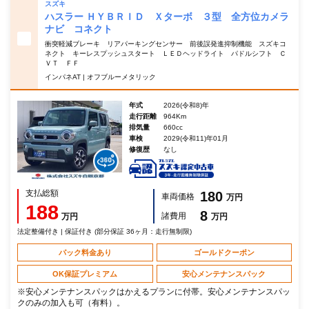
スズキ
ハスラー ＨＹＢＲＩＤ Ｘターボ ３型 全方位カメラ
ナビ コネクト
衝突軽減ブレーキ リアパーキングセンサー 前後誤発進抑制機能 スズキコ
ネクト キーレスプッシュスタート ＬＥＤヘッドライト パドルシフト Ｃ
ＶＴ ＦＦ
インパネAT | オフブルーメタリック
年式
2026(令和8)年
走行距離
964Km
排気量
660cc
車検
2029(令和11)年01月
修復歴
なし
支払総額
180
車両価格
万円
188
8
諸費用
万円
万円
法定整備付き | 保証付き (部分保証 36ヶ月：走行無制限)
パック料金あり
ゴールドクーポン
OK保証プレミアム
安心メンテナンスパック
※安心メンテナンスパックはかえるプランに付帯。安心メンテナンスパッ
クのみの加入も可（有料）。