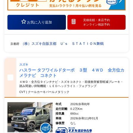
見積依頼・
来店予約
お気に入り追加
オンライン相談予約
（株）スズキ自販京都 Ｕ’ｓ ＳＴＡＴＩＯＮ舞鶴
京都府
スズキ
ハスラー タフワイルドターボ ３型 ４ＷＤ 全方位カ
メラナビ コネクト
４ＷＤ・全方位９インチナビ・スズキコネクト・前後衝突被害軽減ブレーキ・
踏み間違い抑制機能・ＬＥＤヘッドライト・フォグランプ
CVT | クールカーキパールメタリック
年式
2026(令和8)年
走行距離
0.2万Km
排気量
660cc
車検
2029(令和11)年01月
修復歴
なし