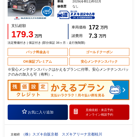
車検
2029(令和11)年02月
修復歴
なし
支払総額
172
車両価格
万円
179.3
7.3
諸費用
万円
万円
法定整備付き | 保証付き (部分保証 36ヶ月：走行無制限)
パック料金あり
ゴールドクーポン
OK保証プレミアム
安心メンテナンスパック
※安心メンテナンスパックはかえるプランに付帯。安心メンテナンスパッ
クのみの加入も可（有料）。
見積依頼・
来店予約
お気に入り追加
オンライン相談予約
（株）スズキ自販京都 スズキアリーナ京都桂川
京都府