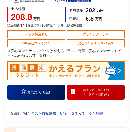
支払総額
202
車両価格
万円
208.8
6.8
諸費用
万円
万円
法定整備付き | 保証付き (部分保証 36ヶ月：走行無制限)
パック料金あり
プラチナクーポン
OK保証プレミアム
安心メンテナンスパック
※安心メンテナンスパックはかえるプランに付帯。安心メンテナンスパッ
クのみの加入も可（有料）。
見積依頼・
来店予約
お気に入り追加
オンライン相談予約
（株）スズキ自販京都 Ｕ’ｓ ＳＴＡＴＩＯＮ舞鶴
京都府