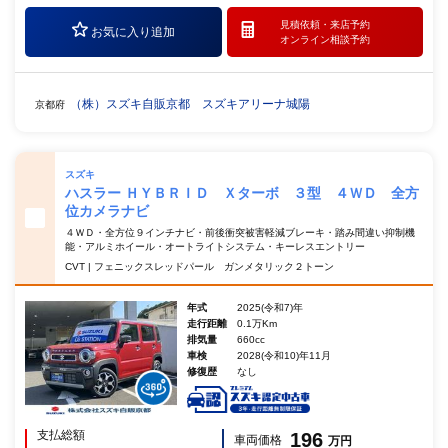
見積依頼・
来店予約
お気に入り追加
オンライン相談予約
（株）スズキ自販京都 スズキアリーナ城陽
京都府
スズキ
ハスラー ＨＹＢＲＩＤ Ｘターボ ３型 ４ＷＤ 全方
位カメラナビ
４ＷＤ・全方位９インチナビ・前後衝突被害軽減ブレーキ・踏み間違い抑制機
能・アルミホイール・オートライトシステム・キーレスエントリー
CVT | フェニックスレッドパール ガンメタリック２トーン
年式
2025(令和7)年
走行距離
0.1万Km
排気量
660cc
車検
2028(令和10)年11月
修復歴
なし
支払総額
196
車両価格
万円