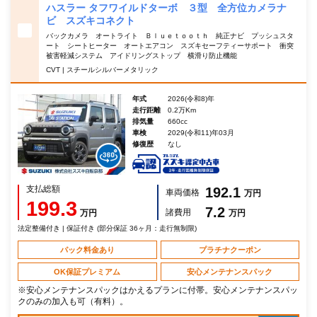
ハスラー タフワイルドターボ ３型 全方位カメラナ
ビ スズキコネクト
バックカメラ オートライト Ｂｌｕｅｔｏｏｔｈ 純正ナビ プッシュスタ
ート シートヒーター オートエアコン スズキセーフティーサポート 衝突
被害軽減システム アイドリングストップ 横滑り防止機能
CVT | スチールシルバーメタリック
年式
2026(令和8)年
走行距離
0.2万Km
排気量
660cc
車検
2029(令和11)年03月
修復歴
なし
支払総額
192.1
車両価格
万円
199.3
7.2
諸費用
万円
万円
法定整備付き | 保証付き (部分保証 36ヶ月：走行無制限)
パック料金あり
プラチナクーポン
OK保証プレミアム
安心メンテナンスパック
※安心メンテナンスパックはかえるプランに付帯。安心メンテナンスパッ
クのみの加入も可（有料）。