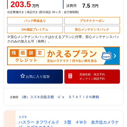
203.5
7.5
諸費用
万円
万円
法定整備付き | 保証付き (部分保証 36ヶ月：走行無制限)
パック料金あり
プラチナクーポン
OK保証プレミアム
安心メンテナンスパック
※安心メンテナンスパックはかえるプランに付帯。安心メンテナンスパッ
クのみの加入も可（有料）。
見積依頼・
来店予約
お気に入り追加
オンライン相談予約
（株）スズキ自販京都 Ｕ’ｓ ＳＴＡＴＩＯＮ舞鶴
京都府
スズキ
ハスラー タフワイルド ３型 ４ＷＤ 全方位カメラナ