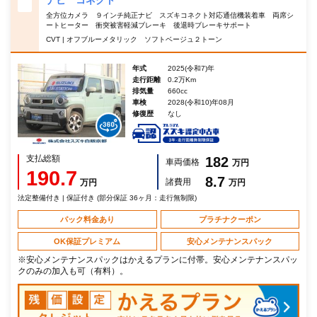
全方位カメラ ９インチ純正ナビ スズキコネクト対応通信機装着車 両席シ
ートヒーター 衝突被害軽減ブレーキ 後退時ブレーキサポート
CVT | オフブルーメタリック ソフトベージュ２トーン
年式
2025(令和7)年
走行距離
0.2万Km
排気量
660cc
車検
2028(令和10)年08月
修復歴
なし
支払総額
182
車両価格
万円
190.7
8.7
諸費用
万円
万円
法定整備付き | 保証付き (部分保証 36ヶ月：走行無制限)
パック料金あり
プラチナクーポン
OK保証プレミアム
安心メンテナンスパック
※安心メンテナンスパックはかえるプランに付帯。安心メンテナンスパッ
クのみの加入も可（有料）。