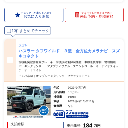
チェックした車をまとめて
チェックした車をまとめて
お気に入り追加
来店予約・見積依頼
10件まとめてチェック
スズキ
ハスラー タフワイルド ３型 全方位カメラナビ スズ
キコネクト
前後衝突被害軽減ブレーキ 前後誤発進抑制機能 車線逸脱抑制・警報機能
パーキングセンサー アダプティブクルーズコントロール オーディオスイッ
チ オートライト
インパネAT | オフブルーメタリック ブラック２トーン
年式
2025(令和7)年
走行距離
0.1万Km
排気量
660cc
車検
2028(令和10)年11月
修復歴
なし
支払総額
184
車両価格
万円