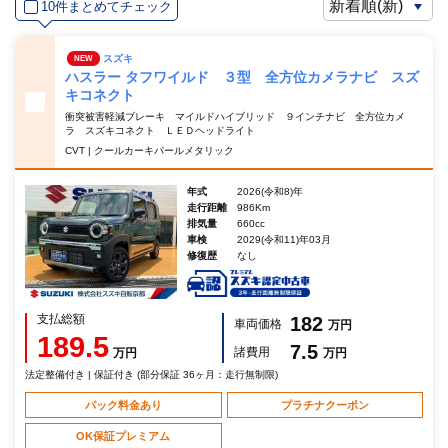
10件まとめてチェック
スズキ
NEW
ハスラー タフワイルド ３型 全方位カメラナビ スズ
キコネクト
衝突被害軽減ブレーキ マイルドハイブリッド ９インチナビ 全方位カメ
ラ スズキコネクト ＬＥＤヘッドライト
CVT | クールカーキパールメタリック
年式
2026(令和8)年
走行距離
986Km
排気量
660cc
車検
2029(令和11)年03月
修復歴
なし
支払総額
182
車両価格
万円
189.5
7.5
諸費用
万円
万円
法定整備付き | 保証付き (部分保証 36ヶ月：走行無制限)
パック料金あり
プラチナクーポン
OK保証プレミアム