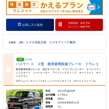
見積依頼・
来店予約
お気に入り追加
オンライン相談予約
（株）スズキ自販京都 スズキアリーナ亀岡
京都府
スズキ
UP!
ハスラー Ｘ ２型 衝突被害軽減ブレーキ ドラレコ
衝突被害軽減ブレーキ 純正オーディオ ドライブレコーダー キーレスプッ
シュスタート シートヒーター アイドリングストップ オートライト オー
トエアコン
CVT | ムーンライトバイオレットパールメタリック（ホワイト２トーンル
年式
2017(平成29)年
走行距離
4.7万Km
排気量
660cc
車検
2026(令和8)年11月
修復歴
なし