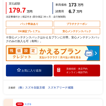
支払総額
173
車両価格
万円
179.7
6.7
諸費用
万円
万円
法定整備付き | 保証付き (部分保証 36ヶ月：走行無制限)
パック料金あり
プラチナクーポン
OK保証プレミアム
安心メンテナンスパック
※安心メンテナンスパックはかえるプランに付帯。安心メンテナンスパッ
クのみの加入も可（有料）。
見積依頼・
来店予約
お気に入り追加
オンライン相談予約
（株）スズキ自販京都 スズキアリーナ城陽
京都府
スズキ
NEW