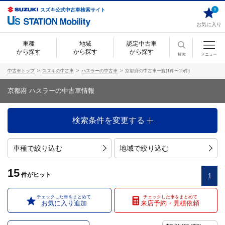
スズキ公式中古車検索サイト
0
お気に入り
車種
地域
認定中古車
から探す
から探す
から探す
検索
メニュー
中古車トップ
スズキの中古車
ハスラーの中古車
京都府の中古車一覧(1件〜15件)
京都府 ハスラーの中古車情報
検索条件を変更する
車種で絞り込む
地域で絞り込む
15
件
がヒット
1
チェックした車をまとめて
チェックした車をまとめて
お気に入り追加
来店予約・見積依頼