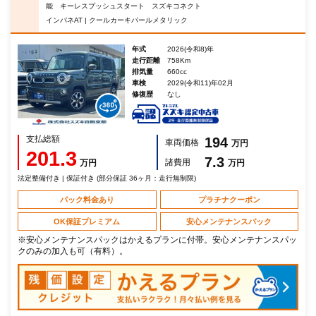
能 キーレスプッシュスタート スズキコネクト
インパネAT | クールカーキパールメタリック
年式
2026(令和8)年
走行距離
758Km
排気量
660cc
車検
2029(令和11)年02月
修復歴
なし
支払総額
194
車両価格
万円
201.3
7.3
諸費用
万円
万円
法定整備付き | 保証付き (部分保証 36ヶ月：走行無制限)
パック料金あり
プラチナクーポン
OK保証プレミアム
安心メンテナンスパック
※安心メンテナンスパックはかえるプランに付帯。安心メンテナンスパッ
クのみの加入も可（有料）。