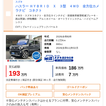
スズキ
ハスラー ＨＹＢＲＩＤ Ｘ ３型 ４ＷＤ 全方位カメ
ラナビ コネクト
４ＷＤ・スズキコネクト・全方位９インチナビ・前後衝突被害軽減ブレーキ・
踏み間違い抑制機能・アルミホイール・オートライトシステム・ハイビームア
シスト
CVT | ブルーイッシュブラックパール３
年式
2026(令和8)年
走行距離
0.2万Km
排気量
660cc
車検
2029(令和11)年02月
修復歴
なし
支払総額
186
車両価格
万円
193
7
諸費用
万円
万円
法定整備付き | 保証付き (部分保証 36ヶ月：走行無制限)
パック料金あり
ゴールドクーポン
OK保証プレミアム
安心メンテナンスパック
※安心メンテナンスパックはかえるプランに付帯。安心メンテナンスパッ
クのみの加入も可（有料）。