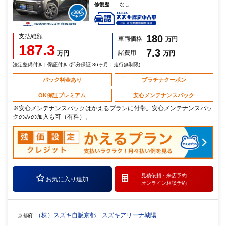
修復歴
なし
支払総額
180
車両価格
万円
187.3
7.3
諸費用
万円
万円
法定整備付き | 保証付き (部分保証 36ヶ月：走行無制限)
パック料金あり
プラチナクーポン
OK保証プレミアム
安心メンテナンスパック
※安心メンテナンスパックはかえるプランに付帯。安心メンテナンスパッ
クのみの加入も可（有料）。
見積依頼・
来店予約
お気に入り追加
オンライン相談予約
（株）スズキ自販京都 スズキアリーナ城陽
京都府