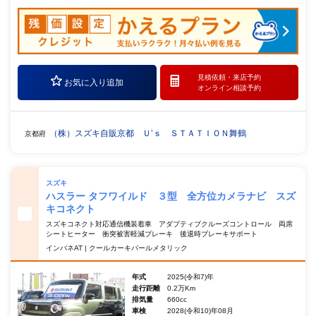
見積依頼・
来店予約
お気に入り追加
オンライン相談予約
（株）スズキ自販京都 Ｕ’ｓ ＳＴＡＴＩＯＮ舞鶴
京都府
スズキ
ハスラー タフワイルド ３型 全方位カメラナビ スズ
キコネクト
スズキコネクト対応通信機装着車 アダプティブクルーズコントロール 両席
シートヒーター 衝突被害軽減ブレーキ 後退時ブレーキサポート
インパネAT | クールカーキパールメタリック
年式
2025(令和7)年
走行距離
0.2万Km
排気量
660cc
車検
2028(令和10)年08月