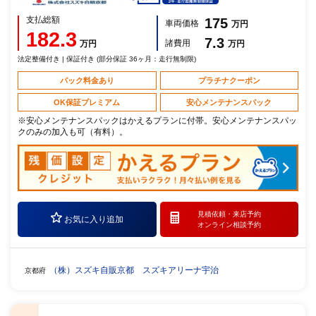
支払総額
175
車両価格
万円
182.3
7.3
諸費用
万円
万円
法定整備付き | 保証付き (部分保証 36ヶ月：走行無制限)
パック料金あり
プラチナクーポン
OK保証プレミアム
安心メンテナンスパック
※安心メンテナンスパックはかえるプランに付帯。安心メンテナンスパッ
クのみの加入も可（有料）。
見積依頼・
来店予約
お気に入り追加
オンライン相談予約
（株）スズキ自販京都 スズキアリーナ宇治
京都府