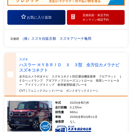
見積依頼・
来店予約
お気に入り追加
オンライン相談予約
（株）スズキ自販京都 スズキアリーナ亀岡
京都府
スズキ
ハスラー ＨＹＢＲＩＤ Ｘ ３型 全方位カメラナビ
スズキコネクト
全方位カメラ付きナビ スズキコネクト対応通信機装着車 フロアマット Ｌ
ＥＤヘッドランプ アダプティブクルーズコントロール 両席シートヒータ
ー アイドリングストップ 衝突被害軽減ブレーキ
CVT | フェニックスレッドパール ガンメタリック２トーン
年式
2025(令和7)年
走行距離
0.1万Km
排気量
660cc
車検
2028(令和10)年11月
修復歴
なし