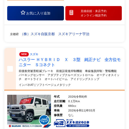
見積依頼・
来店予約
お気に入り追加
オンライン相談予約
（株）スズキ自販京都 スズキアリーナ宇治
京都府
スズキ
NEW
ハスラー ＨＹＢＲＩＤ Ｘ ３型 純正ナビ 全方位モ
ニター Ｓコネクト
前後衝突被害軽減ブレーキ 前後誤発進抑制機能 車線逸脱抑制・警報機能
パーキングセンサー アダプティブクルーズコントロール オーディオスイッ
チ オートライト オートハイビーム アイドリングストップ
インパネAT | ソフトベージュメタリック
年式
2026(令和8)年
走行距離
0.1万Km
排気量
660cc
車検
2029(令和11)年03月
修復歴
なし