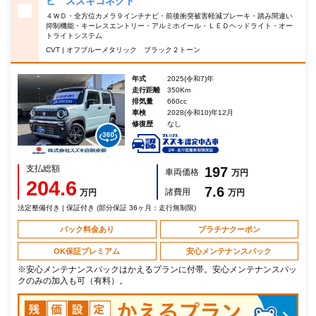
ビ スズキコネクト
４ＷＤ・全方位カメラ９インチナビ・前後衝突被害軽減ブレーキ・踏み間違い
抑制機能・キーレスエントリー・アルミホイール・ＬＥＤヘッドライト・オー
トライトシステム
CVT | オフブルーメタリック ブラック２トーン
年式
2025(令和7)年
走行距離
350Km
排気量
660cc
車検
2028(令和10)年12月
修復歴
なし
支払総額
197
車両価格
万円
204.6
7.6
諸費用
万円
万円
法定整備付き | 保証付き (部分保証 36ヶ月：走行無制限)
パック料金あり
プラチナクーポン
OK保証プレミアム
安心メンテナンスパック
※安心メンテナンスパックはかえるプランに付帯。安心メンテナンスパッ
クのみの加入も可（有料）。