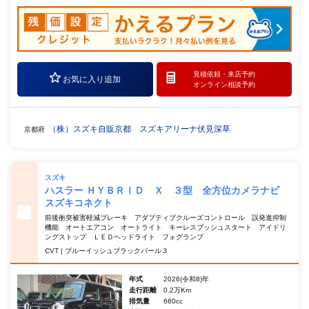
見積依頼・
来店予約
お気に入り追加
オンライン相談予約
（株）スズキ自販京都 スズキアリーナ伏見深草
京都府
スズキ
ハスラー ＨＹＢＲＩＤ Ｘ ３型 全方位カメラナビ
スズキコネクト
前後衝突被害軽減ブレーキ アダプティブクルーズコントロール 誤発進抑制
機能 オートエアコン オートライト キーレスプッシュスタート アイドリ
ングストップ ＬＥＤヘッドライト フォグランプ
CVT | ブルーイッシュブラックパール３
年式
2026(令和8)年
走行距離
0.2万Km
排気量
660cc