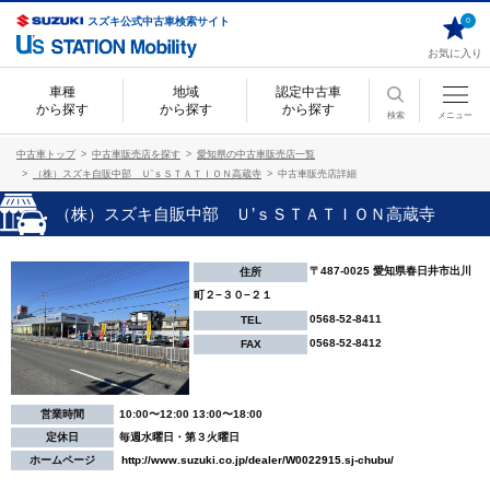
スズキ公式中古車検索サイト
0
お気に入り
車種
地域
認定中古車
から探す
から探す
から探す
検索
メニュー
中古車トップ
中古車販売店を探す
愛知県の中古車販売店一覧
（株）スズキ自販中部 Ｕ’ｓＳＴＡＴＩＯＮ高蔵寺
中古車販売店詳細
（株）スズキ自販中部 Ｕ’ｓＳＴＡＴＩＯＮ高蔵寺
〒487-0025 愛知県春日井市出川
住所
町２−３０−２１
0568-52-8411
TEL
0568-52-8412
FAX
営業時間
10:00〜12:00 13:00〜18:00
定休日
毎週水曜日・第３火曜日
ホームページ
http://www.suzuki.co.jp/dealer/W0022915.sj-chubu/