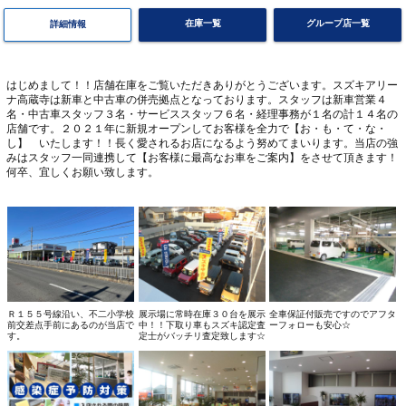
在庫一覧
グループ店一覧
詳細情報
はじめまして！！店舗在庫をご覧いただきありがとうございます。スズキアリー
ナ高蔵寺は新車と中古車の併売拠点となっております。スタッフは新車営業４
名・中古車スタッフ３名・サービススタッフ６名・経理事務が１名の計１４名の
店舗です。２０２１年に新規オープンしてお客様を全力で【お・も・て・な・
し】 いたします！！長く愛されるお店になるよう努めてまいります。当店の強
みはスタッフ一同連携して【お客様に最高なお車をご案内】をさせて頂きます！
何卒、宜しくお願い致します。
Ｒ１５５号線沿い、不二小学校
展示場に常時在庫３０台を展示
全車保証付販売ですのでアフタ
前交差点手前にあるのが当店で
中！！下取り車もスズキ認定査
ーフォローも安心☆
す。
定士がバッチリ査定致します☆