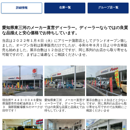
在庫一覧
グループ店一覧
詳細情報
愛知県東三河のメーカー直営ディーラー。ディーラーならではの良質
な品揃えと安心価格でお待ちしています。
当店は２０２２年１月４日（火）にアリーナ蒲郡店としてグランドオープン致し
ました。オープン当初は新車販売だけでしたが、令和６年８月１日より中古車販
売も始めました。展示台数は１２台ほどですが、同じ系列のお店から取り寄せも
可能ですので、まずはご遠慮なくご相談くださいませ。
現住所〒４４３−００４６愛知
愛知県東三河 メーカー直営デ
展示台数は１２台ほどと少ない
県蒲郡市竹谷町油井浜１７−３
ィーラーです。ディーラーなら
ですが、同じ系列のお店から取
３ 蒲郡競艇場横Ｓのマークが
ではの良質な品質と品揃えでお
り寄せも可ですのでお気軽にご
目印です！
待ちしています。
相談くださいませ