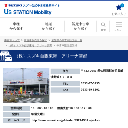
スズキ公式中古車検索サイト
0
お気に入り
車種
地域
認定中古車
から探す
から探す
から探す
検索
メニュー
中古車トップ
中古車販売店を探す
愛知県の中古車販売店一覧
（株）スズキ自販東海 アリーナ蒲郡
中古車販売店詳細
（株）スズキ自販東海 アリーナ蒲郡
〒443-0046 愛知県蒲郡市竹谷町
住所
油井浜１７−３３
0533-67-5135
TEL
0533-69-6201
FAX
営業時間
10：00〜18：00 整備受付 10：00〜17：00
定休日
毎週火曜日
ホームページ
http://www.suzuki.co.jp/dealer/23214951.sj-tokai/