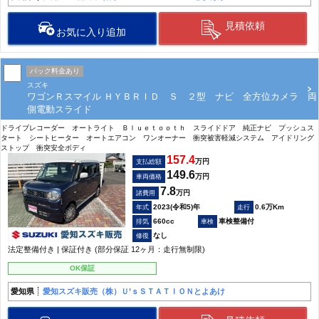
見積依頼
お気に入り追加
パック料金あり
スズキ
ワゴンＲスマイル ＨＹＢＲＩＤ Ｓ ２型 ナビ 全方位カメラ 両
側電動スライド
ドライブレコーダー オートライト Ｂｌｕｅｔｏｏｔｈ スライドドア 純正ナビ プッシュス
タート シートヒーター オートエアコン ワンオーナー 衝突被害軽減システム アイドリング
ストップ 衝突安全ボディ
157.4
万円
支払総額
149.6
万円
車両価格
7.8
万円
諸費用
2023(令和5)年
0.6万Km
660cc
車検整備付
なし
法定整備付き | 保証付き (部分保証 12ヶ月：走行無制限)
OK保証
愛知県
愛知スズキ販売（株）Ｕ’ｓＳＴＡＴＩＯＮとよあけ