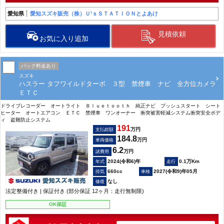
愛知県
愛知スズキ販売（株）Ｕ’ｓＳＴＡＴＩＯＮとよあけ
見積依頼
お気に入り追加
パック料金あり
スズキ
ハスラー タフワイルドターボ ３型 禁煙車 ナビ 全方位カメラ
ＥＴＣ
ドライブレコーダー オートライト Ｂｌｕｅｔｏｏｔｈ 純正ナビ プッシュスタート シート
ヒーター オートエアコン ＥＴＣ 禁煙車 ワンオーナー 衝突被害軽減システム衝突安全ボデ
ィ 盗難防止システム
191
万円
支払総額
184.8
万円
車両価格
6.2
万円
諸費用
2024(令和6)年
0.1万Km
660cc
2027(令和9)年05月
なし
法定整備付き | 保証付き (部分保証 12ヶ月：走行無制限)
OK保証