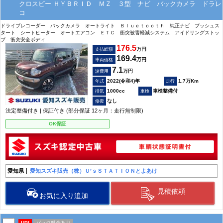
クロスビー ＨＹＢＲＩＤ ＭＺ ３型 ナビ バックカメラ ドラレ
コ
ドライブレコーダー バックカメラ オートライト Ｂｌｕｅｔｏｏｔｈ 純正ナビ プッシュス
タート シートヒーター オートエアコン ＥＴＣ 衝突被害軽減システム アイドリングストッ
プ 衝突安全ボディ
176.5
万円
支払総額
169.4
万円
車両価格
7.1
万円
諸費用
2022(令和4)年
1.7万Km
1000cc
車検整備付
なし
法定整備付き | 保証付き (部分保証 12ヶ月：走行無制限)
OK保証
愛知県
愛知スズキ販売（株）Ｕ’ｓＳＴＡＴＩＯＮとよあけ
見積依頼
お気に入り追加
UP!
パック料金あり