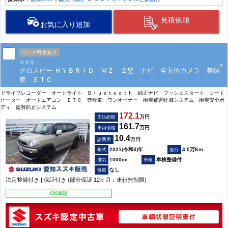
見積依頼
お気に入り追加
パック料金あり
スズキ
クロスビー ＨＹＢＲＩＤ ＭＺ ２型 ナビ 全方位カメラ 禁煙
車 ＥＴＣ
ドライブレコーダー オートライト Ｂｌｕｅｔｏｏｔｈ 純正ナビ プッシュスタート シート
ヒーター オートエアコン ＥＴＣ 禁煙車 ワンオーナー 衝突被害軽減システム 衝突安全ボ
ディ 盗難防止システム
172.1
万円
支払総額
161.7
万円
車両価格
10.4
万円
諸費用
2021(令和3)年
4.0万Km
1000cc
車検整備付
なし
法定整備付き | 保証付き (部分保証 12ヶ月：走行無制限)
OK保証