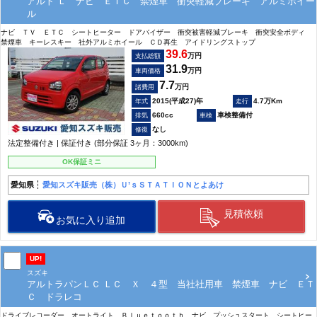
アルト Ｌ ナビ ＥＴＣ 禁煙車 衝突軽減ブレーキ アルミホイー
ル
ナビ ＴＶ ＥＴＣ シートヒーター ドアバイザー 衝突被害軽減ブレーキ 衝突安全ボディ
禁煙車 キーレスキー 社外アルミホイール ＣＤ再生 アイドリングストップ
39.6
万円
支払総額
31.9
万円
車両価格
7.7
万円
諸費用
2015(平成27)年
4.7万Km
660cc
車検整備付
なし
法定整備付き | 保証付き (部分保証 3ヶ月：3000km)
OK保証ミニ
愛知県
愛知スズキ販売（株）Ｕ’ｓＳＴＡＴＩＯＮとよあけ
見積依頼
お気に入り追加
UP!
スズキ
アルトラパンＬＣ ＬＣ Ｘ ４型 当社社用車 禁煙車 ナビ ＥＴ
Ｃ ドラレコ
ドライブレコーダー オートライト Ｂｌｕｅｔｏｏｔｈ ナビ プッシュスタート シートヒー