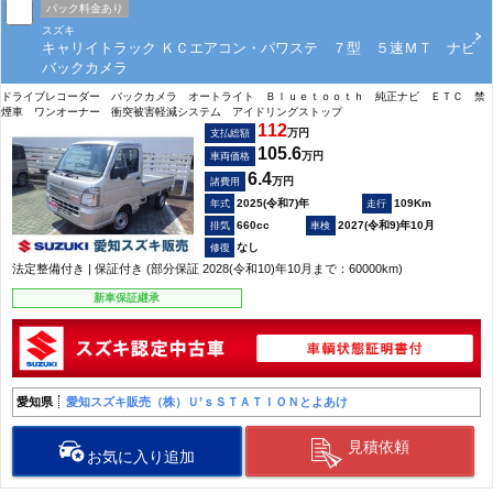
パック料金あり
スズキ
キャリイトラック ＫＣエアコン・パワステ ７型 ５速ＭＴ ナビ
バックカメラ
ドライブレコーダー バックカメラ オートライト Ｂｌｕｅｔｏｏｔｈ 純正ナビ ＥＴＣ 禁
煙車 ワンオーナー 衝突被害軽減システム アイドリングストップ
112
万円
支払総額
105.6
万円
車両価格
6.4
万円
諸費用
2025(令和7)年
109Km
660cc
2027(令和9)年10月
なし
法定整備付き | 保証付き (部分保証 2028(令和10)年10月まで：60000km)
新車保証継承
愛知県
愛知スズキ販売（株）Ｕ’ｓＳＴＡＴＩＯＮとよあけ
見積依頼
お気に入り追加