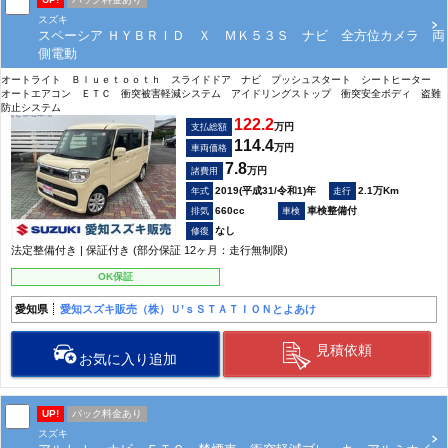
スズキ
スペーシア ＨＹＢＲＩＤ Ｘ ＭＫ５３Ｓ ナビ 全方位カメラ 両
側電動
オートライト Ｂｌｕｅｔｏｏｔｈ スライドドア ナビ プッシュスタート シートヒーター
オートエアコン ＥＴＣ 衝突被害軽減システム アイドリングストップ 衝突安全ボディ 盗難
防止システム
122.2
万円
支払総額
114.4
万円
車両価格
7.8
万円
諸費用
2019(平成31/令和1)年
2.1万Km
660cc
車検整備付
なし
法定整備付き | 保証付き (部分保証 12ヶ月：走行無制限)
OK保証
愛知県
愛知スズキ販売（株）Ｕ’ｓＳＴＡＴＩＯＮとよあけ
見積依頼
お気に入り追加
UP!
パック料金あり
スズキ