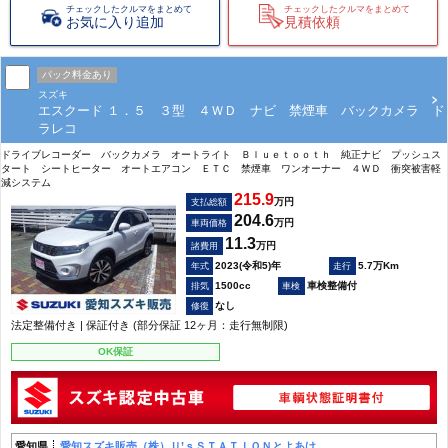
チェックしたクルマをまとめて
チェックしたクルマをまとめて
お気に入り追加
見積依頼
パック料金あり
スズキ
エスクード １．５ ３型 ４ＷＤ ナビ 禁煙車 バックカメラ ド
ラレコ
ドライブレコーダー バックカメラ オートライト Ｂｌｕｅｔｏｏｔｈ 純正ナビ プッシュス
タート シートヒーター オートエアコン ＥＴＣ 禁煙車 ワンオーナー ４ＷＤ 衝突被害軽
減システム
215.9
万円
支払総額
204.6
万円
車両価格
11.3
万円
諸費用
2023(令和5)年
5.7万Km
1500cc
車検整備付
なし
法定整備付き | 保証付き (部分保証 12ヶ月：走行無制限)
OK保証
愛知県
愛知スズキ販売（株）Ｕ’ｓＳＴＡＴＩＯＮとよあけ