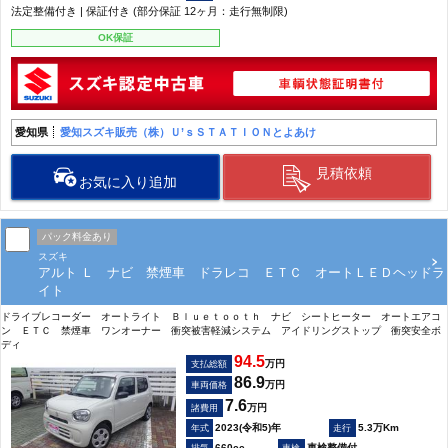
法定整備付き | 保証付き (部分保証 12ヶ月：走行無制限)
OK保証
愛知県
愛知スズキ販売（株）Ｕ’ｓＳＴＡＴＩＯＮとよあけ
見積依頼
お気に入り追加
パック料金あり
スズキ
アルト Ｌ ナビ 禁煙車 ドラレコ ＥＴＣ オートＬＥＤヘッドラ
イト
ドライブレコーダー オートライト Ｂｌｕｅｔｏｏｔｈ ナビ シートヒーター オートエアコ
ン ＥＴＣ 禁煙車 ワンオーナー 衝突被害軽減システム アイドリングストップ 衝突安全ボ
ディ
94.5
万円
支払総額
86.9
万円
車両価格
7.6
万円
諸費用
2023(令和5)年
5.3万Km
660cc
車検整備付