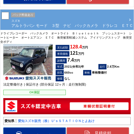
パック料金あり
スズキ
アルトラパン モード ３型 ナビ バックカメラ ドラレコ ＥＴＣ
ドライブレコーダー バックカメラ オートライト Ｂｌｕｅｔｏｏｔｈ プッシュスタート シ
ートヒーター オートエアコン ＥＴＣ 衝突被害軽減システム アイドリングストップ 衝突安
全ボディ
128.4
万円
支払総額
121
万円
車両価格
7.4
万円
諸費用
2021(令和3)年
2.8万Km
660cc
車検整備付
なし
法定整備付き | 保証付き (部分保証 12ヶ月：走行無制限)
OK保証
愛知県
愛知スズキ販売（株）Ｕ’ｓＳＴＡＴＩＯＮとよあけ
見積依頼