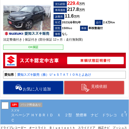
229.4
万円
支払総額
217.8
万円
車両価格
11.6
万円
諸費用
2023(令和5)年
2.6万Km
1500cc
車検整備付
なし
法定整備付き | 保証付き (部分保証 12ヶ月：走行無制限)
OK保証
愛知県
愛知スズキ販売（株）Ｕ’ｓＳＴＡＴＩＯＮとよあけ
見積依頼
お気に入り追加
UP!
パック料金あり
スズキ
スペーシア ＨＹＢＲＩＤ Ｘ ２型 禁煙車 ナビ ドラレコ ＥＴ
Ｃ
ドライブレコーダー オートライト Ｂｌｕｅｔｏｏｔｈ スライドドア 純正ナビ プッシュス