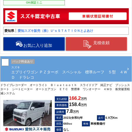
OK保証ミニ
愛知県
愛知スズキ販売（株）Ｕ’ｓＳＴＡＴＩＯＮとよあけ
見積依頼
お気に入り追加
パック料金あり
スズキ
エブリイワゴン ＰＺターボ スペシャル 標準ルーフ ５型 ４Ｗ
Ｄ ドラレコ
ドライブレコーダー オートライト Ｂｌｕｅｔｏｏｔｈ スライドドア 純正ナビ プッシュス
タート シートヒーター オートエアコン ＥＴＣ 禁煙車 ワンオーナー ４ＷＤ 衝突被害軽
減システム
166.2
万円
支払総額
158.4
万円
車両価格
7.8
万円
諸費用
2023(令和5)年
6.9万Km
660cc
車検整備付
なし