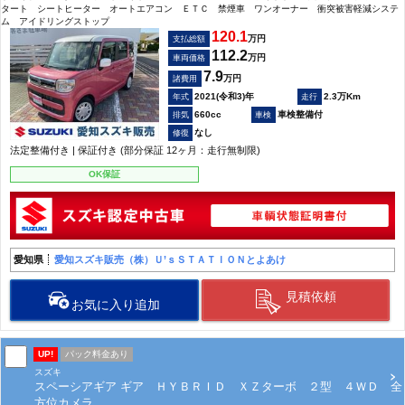
タート シートヒーター オートエアコン ＥＴＣ 禁煙車 ワンオーナー 衝突被害軽減システ
ム アイドリングストップ
120.1
万円
支払総額
112.2
万円
車両価格
7.9
万円
諸費用
2021(令和3)年
2.3万Km
660cc
車検整備付
なし
法定整備付き | 保証付き (部分保証 12ヶ月：走行無制限)
OK保証
愛知県
愛知スズキ販売（株）Ｕ’ｓＳＴＡＴＩＯＮとよあけ
見積依頼
お気に入り追加
UP!
パック料金あり
スズキ
スペーシアギア ギア ＨＹＢＲＩＤ ＸＺターボ ２型 ４ＷＤ 全
方位カメラ