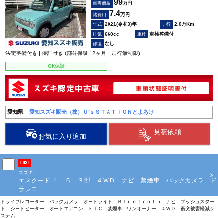
99
万円
車両価格
7.4
万円
諸費用
2021(令和3)年
2.0万Km
660cc
車検整備付
なし
法定整備付き | 保証付き (部分保証 12ヶ月：走行無制限)
OK保証
愛知県
愛知スズキ販売（株）Ｕ’ｓＳＴＡＴＩＯＮとよあけ
見積依頼
お気に入り追加
UP!
スズキ
エスクード １．５ ３型 ４ＷＤ ナビ 禁煙車 バックカメラ ド
ラレコ
ドライブレコーダー バックカメラ オートライト Ｂｌｕｅｔｏｏｔｈ ナビ プッシュスター
ト シートヒーター オートエアコン ＥＴＣ 禁煙車 ワンオーナー ４ＷＤ 衝突被害軽減シ
ステム