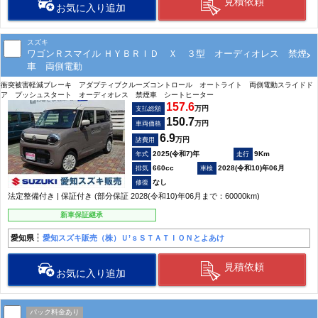
見積依頼
お気に入り追加
スズキ
ワゴンＲスマイル ＨＹＢＲＩＤ Ｘ ３型 オーディオレス 禁煙
車 両側電動
衝突被害軽減ブレーキ アダプティブクルーズコントロール オートライト 両側電動スライドド
ア プッシュスタート オーディオレス 禁煙車 シートヒーター
157.6
万円
支払総額
150.7
万円
車両価格
6.9
万円
諸費用
2025(令和7)年
9Km
660cc
2028(令和10)年06月
なし
法定整備付き | 保証付き (部分保証 2028(令和10)年06月まで：60000km)
新車保証継承
愛知県
愛知スズキ販売（株）Ｕ’ｓＳＴＡＴＩＯＮとよあけ
見積依頼
お気に入り追加
パック料金あり