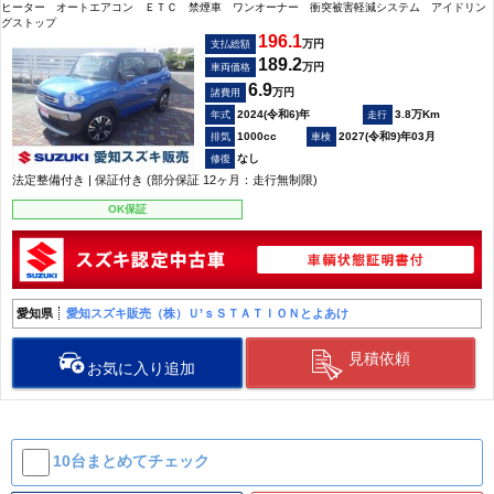
ヒーター オートエアコン ＥＴＣ 禁煙車 ワンオーナー 衝突被害軽減システム アイドリン
グストップ
196.1
万円
支払総額
189.2
万円
車両価格
6.9
万円
諸費用
2024(令和6)年
3.8万Km
1000cc
2027(令和9)年03月
なし
法定整備付き | 保証付き (部分保証 12ヶ月：走行無制限)
OK保証
愛知県
愛知スズキ販売（株）Ｕ’ｓＳＴＡＴＩＯＮとよあけ
見積依頼
お気に入り追加
10台まとめて
チェック