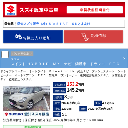
愛知県
愛知スズキ販売（株）Ｕ’ｓＳＴＡＴＩＯＮとよあけ
見積依頼
お気に入り追加
パック料金あり
スズキ
スイフト ＨＹＢＲＩＤ ＭＸ ナビ 禁煙車 ドラレコ ＥＴＣ
ドライブレコーダー オートライト Ｂｌｕｅｔｏｏｔｈ 純正ナビ プッシュスタート シート
ヒーター オートエアコン ＥＴＣ 禁煙車 ワンオーナー 衝突被害軽減システム 衝突安全ボ
ディ 盗難防止システム
153.2
万円
支払総額
145.2
万円
車両価格
8
万円
諸費用
2024(令和6)年
4.1万Km
1200cc
2027(令和9)年08月
なし
法定整備付き | 保証付き (部分保証 2027(令和9)年08月まで：60000km)
新車保証継承