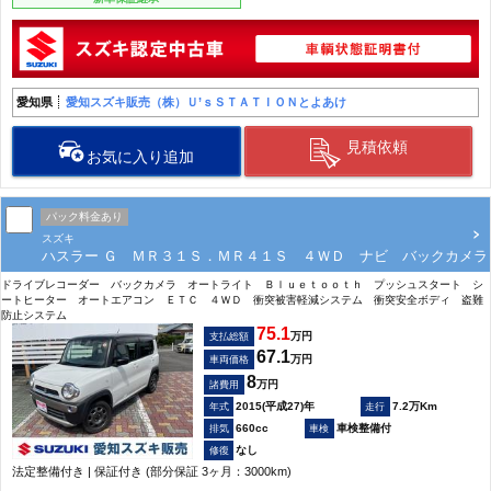
愛知県
愛知スズキ販売（株）Ｕ’ｓＳＴＡＴＩＯＮとよあけ
見積依頼
お気に入り追加
パック料金あり
スズキ
ハスラー Ｇ ＭＲ３１Ｓ．ＭＲ４１Ｓ ４ＷＤ ナビ バックカメラ
ドライブレコーダー バックカメラ オートライト Ｂｌｕｅｔｏｏｔｈ プッシュスタート シ
ートヒーター オートエアコン ＥＴＣ ４ＷＤ 衝突被害軽減システム 衝突安全ボディ 盗難
防止システム
75.1
万円
支払総額
67.1
万円
車両価格
8
万円
諸費用
2015(平成27)年
7.2万Km
660cc
車検整備付
なし
法定整備付き | 保証付き (部分保証 3ヶ月：3000km)