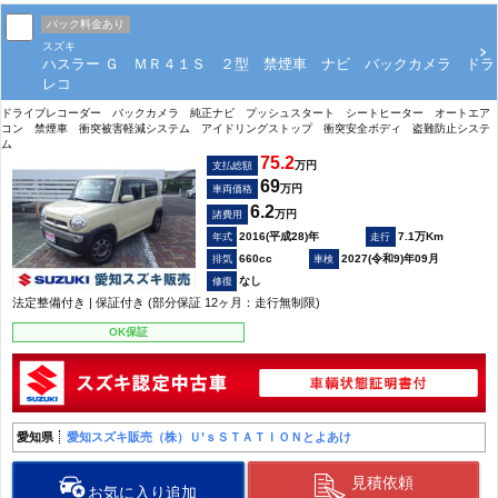
パック料金あり
スズキ
ハスラー Ｇ ＭＲ４１Ｓ ２型 禁煙車 ナビ バックカメラ ドラ
レコ
ドライブレコーダー バックカメラ 純正ナビ プッシュスタート シートヒーター オートエア
コン 禁煙車 衝突被害軽減システム アイドリングストップ 衝突安全ボディ 盗難防止システ
ム
75.2
万円
支払総額
69
万円
車両価格
6.2
万円
諸費用
2016(平成28)年
7.1万Km
660cc
2027(令和9)年09月
なし
法定整備付き | 保証付き (部分保証 12ヶ月：走行無制限)
OK保証
愛知県
愛知スズキ販売（株）Ｕ’ｓＳＴＡＴＩＯＮとよあけ
見積依頼
お気に入り追加