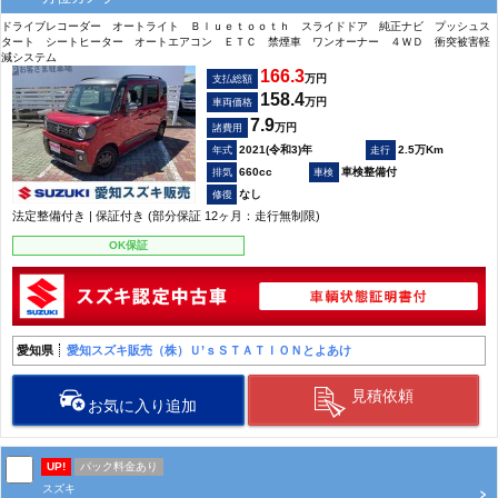
ドライブレコーダー オートライト Ｂｌｕｅｔｏｏｔｈ スライドドア 純正ナビ プッシュス
タート シートヒーター オートエアコン ＥＴＣ 禁煙車 ワンオーナー ４ＷＤ 衝突被害軽
減システム
166.3
万円
支払総額
158.4
万円
車両価格
7.9
万円
諸費用
2021(令和3)年
2.5万Km
660cc
車検整備付
なし
法定整備付き | 保証付き (部分保証 12ヶ月：走行無制限)
OK保証
愛知県
愛知スズキ販売（株）Ｕ’ｓＳＴＡＴＩＯＮとよあけ
見積依頼
お気に入り追加
UP!
パック料金あり
スズキ