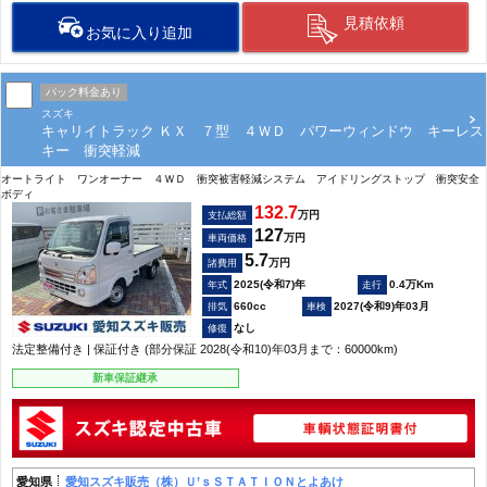
見積依頼
お気に入り追加
パック料金あり
スズキ
キャリイトラック ＫＸ ７型 ４ＷＤ パワーウィンドウ キーレス
キー 衝突軽減
オートライト ワンオーナー ４ＷＤ 衝突被害軽減システム アイドリングストップ 衝突安全
ボディ
132.7
万円
支払総額
127
万円
車両価格
5.7
万円
諸費用
2025(令和7)年
0.4万Km
660cc
2027(令和9)年03月
なし
法定整備付き | 保証付き (部分保証 2028(令和10)年03月まで：60000km)
新車保証継承
愛知県
愛知スズキ販売（株）Ｕ’ｓＳＴＡＴＩＯＮとよあけ