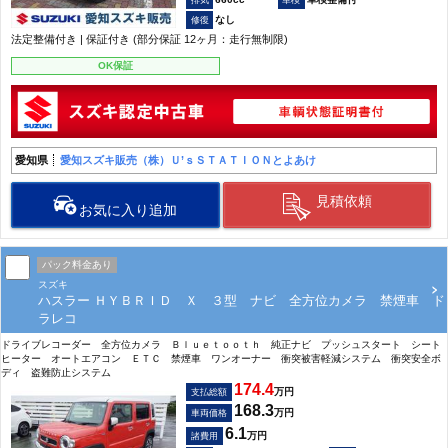
なし
法定整備付き | 保証付き (部分保証 12ヶ月：走行無制限)
OK保証
愛知県
愛知スズキ販売（株）Ｕ’ｓＳＴＡＴＩＯＮとよあけ
見積依頼
お気に入り追加
パック料金あり
スズキ
ハスラー ＨＹＢＲＩＤ Ｘ ３型 ナビ 全方位カメラ 禁煙車 ド
ラレコ
ドライブレコーダー 全方位カメラ Ｂｌｕｅｔｏｏｔｈ 純正ナビ プッシュスタート シート
ヒーター オートエアコン ＥＴＣ 禁煙車 ワンオーナー 衝突被害軽減システム 衝突安全ボ
ディ 盗難防止システム
174.4
万円
支払総額
168.3
万円
車両価格
6.1
万円
諸費用