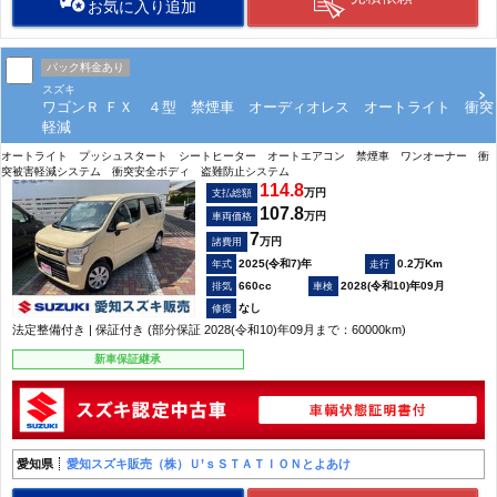
お気に入り追加
パック料金あり
スズキ
ワゴンＲ ＦＸ ４型 禁煙車 オーディオレス オートライト 衝突
軽減
オートライト プッシュスタート シートヒーター オートエアコン 禁煙車 ワンオーナー 衝
突被害軽減システム 衝突安全ボディ 盗難防止システム
114.8
万円
支払総額
107.8
万円
車両価格
7
万円
諸費用
2025(令和7)年
0.2万Km
660cc
2028(令和10)年09月
なし
法定整備付き | 保証付き (部分保証 2028(令和10)年09月まで：60000km)
新車保証継承
愛知県
愛知スズキ販売（株）Ｕ’ｓＳＴＡＴＩＯＮとよあけ