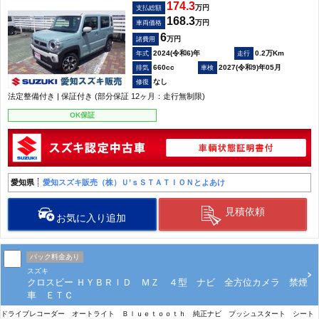
174.3
万円
支払総額
168.3
万円
車両価格
6
万円
諸費用
2024(令和6)年
0.2万Km
660cc
2027(令和9)年05月
なし
法定整備付き | 保証付き (部分保証 12ヶ月：走行無制限)
OK保証
愛知県
愛知スズキ販売（株）Ｕ’ｓＳＴＡＴＩＯＮとよあけ
見積依頼
お気に入り追加
パック料金あり
スズキ
クロスビー ＨＹＢＲＩＤ ＭＺ ４型 ナビ 全方位カメラ 禁煙
車 ＥＴＣ
ドライブレコーダー オートライト Ｂｌｕｅｔｏｏｔｈ 純正ナビ プッシュスタート シート