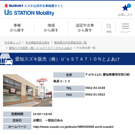
スズキ公式中古車検索サイト
0
お気に入り
車種
地域
認定中古車
から探す
から探す
から探す
検索
メニュー
中古車トップ
中古車販売店を探す
愛知県の中古車販売店一覧
愛知スズキ販売（株）Ｕ’ｓＳＴＡＴＩＯＮとよあけ
中古車在庫一覧
愛知スズキ販売（株）Ｕ’ｓＳＴＡＴＩＯＮとよあけ
〒470-1121 愛知県豊明市西川町
住所
島原３−１３
0562-93-3338
TEL
0562-91-3922
FAX
営業時間
10:00〜18:00
定休日
水曜日、一部祝日休み
ホームページ
http://www.suzuki.co.jp/dealer/W0030068.aichi-suzuki/