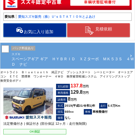
愛知県
愛知スズキ販売（株）Ｕ’ｓＳＴＡＴＩＯＮとよあけ
見積依頼
お気に入り追加
パック料金あり
スズキ
スペーシアギア ギア ＨＹＢＲＩＤ ＸＺターボ ＭＫ５３Ｓ ４Ｗ
Ｄ ナビ
オートライト Ｂｌｕｅｔｏｏｔｈ 純正ナビ プッシュスタート シートヒーター オートエア
コン ＥＴＣ 禁煙車 ワンオーナー ４ＷＤ 衝突被害軽減システム アイドリングストップ
衝突安全ボディ
137.8
万円
支払総額
129.8
万円
車両価格
8
万円
諸費用
2019(平成31/令和1)年
6.0万Km
660cc
車検整備付
なし
法定整備付き | 保証付き (部分保証 12ヶ月：走行無制限)
OK保証