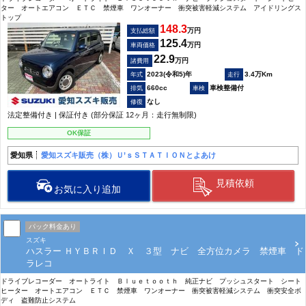
ター オートエアコン ＥＴＣ 禁煙車 ワンオーナー 衝突被害軽減システム アイドリングス
トップ
148.3
万円
支払総額
125.4
万円
車両価格
22.9
万円
諸費用
2023(令和5)年
3.4万Km
660cc
車検整備付
なし
法定整備付き | 保証付き (部分保証 12ヶ月：走行無制限)
OK保証
愛知県
愛知スズキ販売（株）Ｕ’ｓＳＴＡＴＩＯＮとよあけ
見積依頼
お気に入り追加
パック料金あり
スズキ
ハスラー ＨＹＢＲＩＤ Ｘ ３型 ナビ 全方位カメラ 禁煙車 ド
ラレコ
ドライブレコーダー オートライト Ｂｌｕｅｔｏｏｔｈ 純正ナビ プッシュスタート シート
ヒーター オートエアコン ＥＴＣ 禁煙車 ワンオーナー 衝突被害軽減システム 衝突安全ボ
ディ 盗難防止システム