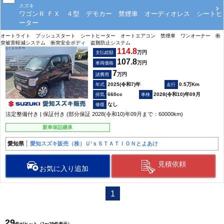
スズキ
ワゴンＲ ＦＸ ４型 デモカー 禁煙車 オーディオレス シートヒ
ーター
オートライト プッシュスタート シートヒーター オートエアコン 禁煙車 ワンオーナー 衝
突被害軽減システム 衝突安全ボディ 盗難防止システム
114.8
万円
支払総額
107.8
万円
車両価格
7
万円
諸費用
2025(令和7)年
0.5万Km
660cc
2028(令和10)年09月
なし
法定整備付き | 保証付き (部分保証 2028(令和10)年09月まで：60000km)
新車保証継承
愛知県
愛知スズキ販売（株）Ｕ’ｓＳＴＡＴＩＯＮとよあけ
見積依頼
お気に入り追加
1
29
件がヒット（1〜29件表示）