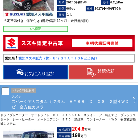
2024(令和6)年
0.2万Km
660cc
2027(令和9)年05月
なし
法定整備付き | 保証付き (部分保証 12ヶ月：走行無制限)
OK保証
愛知県
愛知スズキ販売（株）Ｕ’ｓＳＴＡＴＩＯＮとよあけ
見積依頼
お気に入り追加
パック料金あり
スズキ
スペーシアカスタム カスタム ＨＹＢＲＩＤ ＸＳ ２型４ＷＤ ナ
ビ 全方位カメラ
ドライブレコーダー オートライト Ｂｌｕｅｔｏｏｔｈ スライドドア 純正ナビ プッシュス
タート シートヒーター オートエアコン ＥＴＣ 禁煙車 ワンオーナー ４ＷＤ 衝突被害軽
減システム
204.6
万円
支払総額
198
万円
車両価格