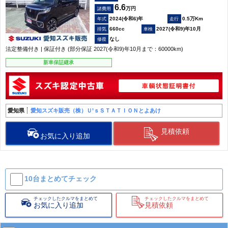
6.6
万円
諸費用
2024(令和6)年
0.5万Km
660cc
2027(令和9)年10月
なし
法定整備付き | 保証付き (部分保証 2027(令和9)年10月まで：60000km)
新車保証継承
愛知県
愛知スズキ販売（株）Ｕ’ｓＳＴＡＴＩＯＮとよあけ
見積依頼
お気に入り追加
10台まとめて
チェック
チェックしたクルマをまとめて
チェックしたクルマをまとめて
お気に入り追加
見積依頼