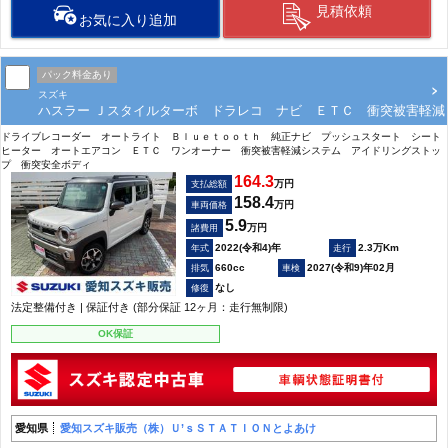
見積依頼
お気に入り追加
パック料金あり
スズキ
ハスラー Ｊスタイルターボ ドラレコ ナビ ＥＴＣ 衝突被害軽減
ドライブレコーダー オートライト Ｂｌｕｅｔｏｏｔｈ 純正ナビ プッシュスタート シート
ヒーター オートエアコン ＥＴＣ ワンオーナー 衝突被害軽減システム アイドリングストッ
プ 衝突安全ボディ
164.3
万円
支払総額
158.4
万円
車両価格
5.9
万円
諸費用
2022(令和4)年
2.3万Km
660cc
2027(令和9)年02月
なし
法定整備付き | 保証付き (部分保証 12ヶ月：走行無制限)
OK保証
愛知県
愛知スズキ販売（株）Ｕ’ｓＳＴＡＴＩＯＮとよあけ