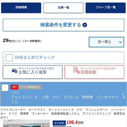
詳細情報
グループ店一覧
在庫一覧
検索条件を変更する
29
件がヒット（ 1〜 29件表示）
並べ替え
10台まとめて
チェック
チェックしたクルマをまとめて
チェックしたクルマをまとめて
お気に入り追加
見積依頼
UP!
パック料金あり
スズキ
アルトラパン Ｇ ３型 ナビ ドラレコ 禁煙車 ワンオーナー Ｅ
ＴＣ
ドライブレコーダー オートライト Ｂｌｕｅｔｏｏｔｈ ナビ プッシュスタート シートヒー
ター ＥＴＣ 禁煙車 ワンオーナー 衝突被害軽減システム アイドリングストップ 衝突安全
ボディ
106.4
万円
支払総額