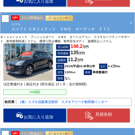
お気に入り追加
UP!
パック料金あり
スズキ
スイフト ＸＲリミテッド ４ＷＤ オーディオ ＥＴＣ
Ｂｌｕｅｔｏｏｔｈ プッシュスタート ４ＷＤ オートエアコン スズキセーフティーサポー
ト 衝突被害軽減システム 横滑り防止機能 衝突安全ボディ 盗難防止システム
146.2
万円
支払総額
135
万円
車両価格
11.2
万円
諸費用
2019(平成31/令和1)年
3.4万Km
1200cc
車検整備付
なし
法定整備付き | 保証付き (部分保証 12ヶ月：走行無制限)
OK保証
秋田県
（株）スズキ自販東北秋田 スズキアリーナ秋田南インター
見積依頼
お気に入り追加
UP!
パック料金あり