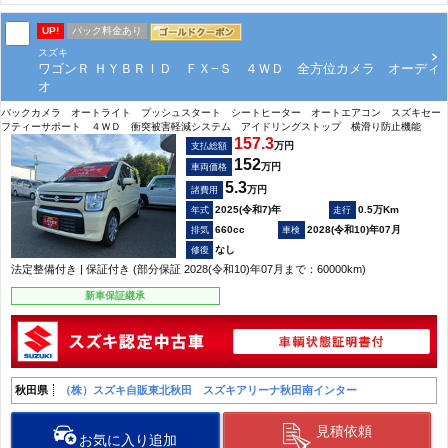
UP!
パック料金あり
スズキ
ワゴンＲ ＨＹＢＲＩＤ ＦＸ−Ｓ ４ＷＤ 全方位カメラ オーディ
オ
バックカメラ オートライト プッシュスタート シートヒーター オートエアコン スズキセー
フティーサポート ４ＷＤ 衝突被害軽減システム アイドリングストップ 横滑り防止機能
157.3
万円
支払総額
152
万円
車両価格
5.3
万円
諸費用
2025(令和7)年
0.5万Km
660cc
2028(令和10)年07月
なし
法定整備付き | 保証付き (部分保証 2028(令和10)年07月まで：60000km)
新車保証継承
秋田県
（株）スズキ自販東北秋田 スズキアリーナ秋田南インター
見積依頼
お気に入り追加