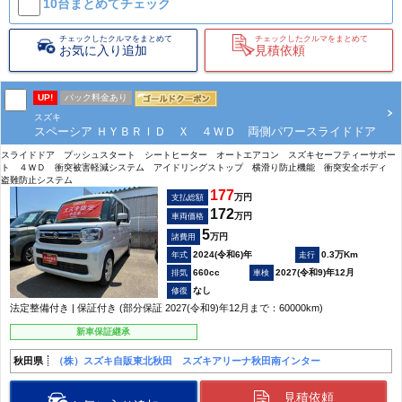
10台まとめて
チェック
チェックしたクルマをまとめて
チェックしたクルマをまとめて
お気に入り追加
見積依頼
UP!
パック料金あり
スズキ
スペーシア ＨＹＢＲＩＤ Ｘ ４ＷＤ 両側パワースライドドア
スライドドア プッシュスタート シートヒーター オートエアコン スズキセーフティーサポー
ト ４ＷＤ 衝突被害軽減システム アイドリングストップ 横滑り防止機能 衝突安全ボディ
盗難防止システム
177
万円
支払総額
172
万円
車両価格
5
万円
諸費用
2024(令和6)年
0.3万Km
660cc
2027(令和9)年12月
なし
法定整備付き | 保証付き (部分保証 2027(令和9)年12月まで：60000km)
新車保証継承
秋田県
（株）スズキ自販東北秋田 スズキアリーナ秋田南インター
見積依頼