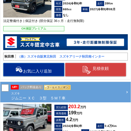
2024(令和6)年
28Km
660cc
2027(令和9)年08月
なし
法定整備付き | 保証付き (部分保証 36ヶ月：走行無制限)
OK保証プレミアム
秋田県
（株）スズキ自販東北秋田 スズキアリーナ秋田南インター
見積依頼
お気に入り追加
UP!
パック料金あり
スズキ
ジムニー ＸＣ ３型 ５ＭＴ車
203.2
万円
支払総額
199
万円
車両価格
4.2
万円
諸費用
2024(令和6)年
0.4万Km