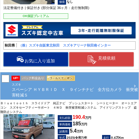
なし
法定整備付き | 保証付き (部分保証 36ヶ月：走行無制限)
OK保証プレミアム
秋田県
（株）スズキ自販東北秋田 スズキアリーナ秋田南インター
見積依頼
お気に入り追加
UP!
パック料金あり
スズキ
スペーシア ＨＹＢＲＩＤ Ｘ ９インチナビ 全方位カメラ 衝突被
害軽減Ｓ
Ｂｌｕｅｔｏｏｔｈ スライドドア 純正ナビ プッシュスタート シートヒーター オートエア
コン スズキセーフティーサポート ４ＷＤ 衝突被害軽減システム アイドリングストップ 盗
難防止システム
190.4
万円
支払総額
185
万円
車両価格
5.4
万円
諸費用
2025(令和7)年
0.4万Km