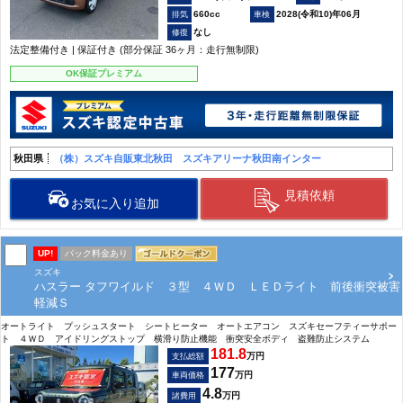
660cc
2028(令和10)年06月
なし
法定整備付き | 保証付き (部分保証 36ヶ月：走行無制限)
OK保証プレミアム
秋田県
（株）スズキ自販東北秋田 スズキアリーナ秋田南インター
見積依頼
お気に入り追加
UP!
パック料金あり
スズキ
ハスラー タフワイルド ３型 ４ＷＤ ＬＥＤライト 前後衝突被害
軽減Ｓ
オートライト プッシュスタート シートヒーター オートエアコン スズキセーフティーサポー
ト ４ＷＤ アイドリングストップ 横滑り防止機能 衝突安全ボディ 盗難防止システム
181.8
万円
支払総額
177
万円
車両価格
4.8
万円
諸費用