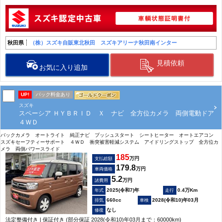
秋田県
（株）スズキ自販東北秋田 スズキアリーナ秋田南インター
見積依頼
お気に入り追加
UP!
パック料金あり
スズキ
スペーシア ＨＹＢＲＩＤ Ｘ ナビ 全方位カメラ 両側電動ドア
４ＷＤ
バックカメラ オートライト 純正ナビ プッシュスタート シートヒーター オートエアコン
スズキセーフティーサポート ４ＷＤ 衝突被害軽減システム アイドリングストップ 全方位カ
メラ 両側パワースライド
185
万円
支払総額
179.8
万円
車両価格
5.2
万円
諸費用
2025(令和7)年
0.4万Km
660cc
2028(令和10)年03月
なし
法定整備付き | 保証付き (部分保証 2028(令和10)年03月まで：60000km)