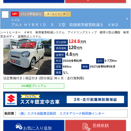
UP!
パック料金あり
スズキ
アルト ＨＹＢＲＩＤ Ｓ ２型 前後衝突被害軽減Ｓ ４ＷＤ
シートヒーター ４ＷＤ 衝突被害軽減システム アイドリングストップ 横滑り防止機能 衝突
安全ボディ 盗難防止システム
124.6
万円
支払総額
120
万円
車両価格
4.6
万円
諸費用
2024(令和6)年
0.7万Km
660cc
2027(令和9)年08月
なし
法定整備付き | 保証付き (部分保証 36ヶ月：走行無制限)
OK保証プレミアム
秋田県
（株）スズキ自販東北秋田 スズキアリーナ秋田南インター
見積依頼
お気に入り追加