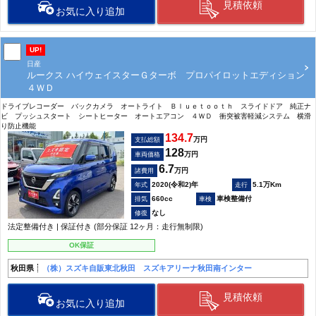
見積依頼
お気に入り追加
UP!
日産
ルークス ハイウェイスターＧターボ プロパイロットエディション
４ＷＤ
ドライブレコーダー バックカメラ オートライト Ｂｌｕｅｔｏｏｔｈ スライドドア 純正ナ
ビ プッシュスタート シートヒーター オートエアコン ４ＷＤ 衝突被害軽減システム 横滑
り防止機能
134.7
万円
支払総額
128
万円
車両価格
6.7
万円
諸費用
2020(令和2)年
5.1万Km
660cc
車検整備付
なし
法定整備付き | 保証付き (部分保証 12ヶ月：走行無制限)
OK保証
秋田県
（株）スズキ自販東北秋田 スズキアリーナ秋田南インター
見積依頼
お気に入り追加