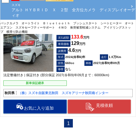
スズキ
アルト ＨＹＢＲＩＤ Ｘ ２型 全方位カメラ ディスプレイオーデ
ィオ
バックカメラ オートライト Ｂｌｕｅｔｏｏｔｈ プッシュスタート シートヒーター オート
エアコン スズキセーフティーサポート ４ＷＤ 衝突被害軽減システム アイドリングストッ
プ 横滑り防止機能
133.6
万円
支払総額
129
万円
車両価格
4.6
万円
諸費用
2024(令和6)年
1.0万Km
660cc
2027(令和9)年09月
なし
法定整備付き | 保証付き (部分保証 2027(令和9)年09月まで：60000km)
新車保証継承
秋田県
（株）スズキ自販東北秋田 スズキアリーナ秋田南インター
見積依頼
お気に入り追加
1