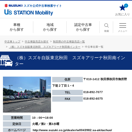
スズキ公式中古車検索サイト
0
お気に入り
車種
地域
認定中古車
から探す
から探す
から探す
検索
メニュー
中古車トップ
中古車販売店を探す
秋田県の中古車販売店一覧
（株）スズキ自販東北秋田 スズキアリーナ秋田南インター
中古車在庫一覧
（株）スズキ自販東北秋田 スズキアリーナ秋田南イン
ター
〒010-1412 秋田県秋田市御所野
住所
下堤２丁目１−４
018-892-7077
TEL
018-892-6075
FAX
営業時間
10：00〜18:00
定休日
火曜／第2・第3水曜
ホームページ
http://www.suzuki.co.jp/dealer/w0043982.sa-akitachuo/