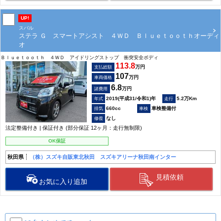
UP!
スバル
ステラ Ｇ スマートアシスト ４ＷＤ Ｂｌｕｅｔｏｏｔｈオーディ
オ
Ｂｌｕｅｔｏｏｔｈ ４ＷＤ アイドリングストップ 衝突安全ボディ
113.8
万円
支払総額
107
万円
車両価格
6.8
万円
諸費用
2019(平成31/令和1)年
5.2万Km
660cc
車検整備付
なし
法定整備付き | 保証付き (部分保証 12ヶ月：走行無制限)
OK保証
秋田県
（株）スズキ自販東北秋田 スズキアリーナ秋田南インター
見積依頼
お気に入り追加