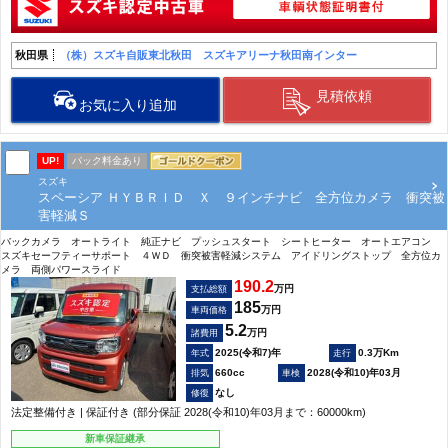
秋田県
（株）スズキ自販東北秋田 スズキアリーナ秋田南インター
見積依頼
お気に入り追加
UP!
パック料金あり
スズキ
スペーシア ＨＹＢＲＩＤ Ｘ ９インチナビ 全方位カメラ 衝突被
害軽減Ｓ
バックカメラ オートライト 純正ナビ プッシュスタート シートヒーター オートエアコン
スズキセーフティーサポート ４ＷＤ 衝突被害軽減システム アイドリングストップ 全方位カ
メラ 両側パワースライド
190.2
万円
支払総額
185
万円
車両価格
5.2
万円
諸費用
2025(令和7)年
0.3万Km
660cc
2028(令和10)年03月
なし
法定整備付き | 保証付き (部分保証 2028(令和10)年03月まで：60000km)
新車保証継承