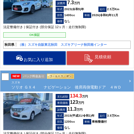
7.3
万円
諸費用
2023(令和5)年
2.5万Km
1400cc
2026(令和8)年11月
なし
法定整備付き | 保証付き (部分保証 12ヶ月：走行無制限)
OK保証
秋田県
（株）スズキ自販東北秋田 スズキアリーナ秋田南インター
見積依頼
お気に入り追加
NEW
パック料金あり
スズキ
ソリオ ＧＸ４ ナビゲーション 後席両側電動ドア ４ＷＤ
134.3
万円
支払総額
123
万円
車両価格
11.3
万円
諸費用
2019(平成31/令和1)年
3.9万Km
1200cc
車検整備付
なし
法定整備付き | 保証付き (部分保証 12ヶ月：走行無制限)