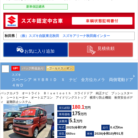
新車保証継承
秋田県
（株）スズキ自販東北秋田 スズキアリーナ秋田南インター
見積依頼
お気に入り追加
UP!
パック料金あり
スズキ
スペーシア ＨＹＢＲＩＤ Ｘ ナビ 全方位カメラ 両側電動ドア
４ＷＤ
バックカメラ オートライト Ｂｌｕｅｔｏｏｔｈ スライドドア 純正ナビ プッシュスター
ト シートヒーター オートエアコン アイドリングストップ 横滑り防止機能 衝突安全ボデ
ィ 盗難防止システム
180.1
万円
支払総額
175
万円
車両価格
5.1
万円
諸費用
2025(令和7)年
0.4万Km
660cc
2028(令和10)年01月