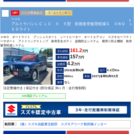
UP!
パック料金あり
スズキ
アルトラパンＬＣ ＬＣ Ｘ ５型 前後衝突被害軽減Ｓ ４ＷＤ Ｌ
ＥＤライト
４ＷＤ オートライト プッシュスタート シートヒーター オートエアコン スズキセーフティ
ーサポート アイドリングストップ 衝突安全ボディ 盗難防止システム 横滑り防止機能 衝突
被害軽減システム
161.2
万円
支払総額
157
万円
車両価格
4.2
万円
諸費用
2024(令和6)年
0.4万Km
660cc
2027(令和9)年03月
なし
法定整備付き | 保証付き (部分保証 36ヶ月：走行無制限)
OK保証プレミアム
秋田県
（株）スズキ自販東北秋田 スズキアリーナ秋田南インター