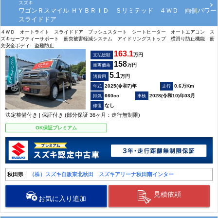
スズキ
ワゴンＲスマイル ＨＹＢＲＩＤ Ｓリミテッド ４ＷＤ 両側パワー
スライドドア
４ＷＤ オートライト スライドドア プッシュスタート シートヒーター オートエアコン ス
ズキセーフティーサポート 衝突被害軽減システム アイドリングストップ 横滑り防止機能 衝
突安全ボディ 盗難防止
163.1
万円
支払総額
158
万円
車両価格
5.1
万円
諸費用
2025(令和7)年
0.6万Km
660cc
2028(令和10)年03月
なし
法定整備付き | 保証付き (部分保証 36ヶ月：走行無制限)
OK保証プレミアム
秋田県
（株）スズキ自販東北秋田 スズキアリーナ秋田南インター
見積依頼
お気に入り追加