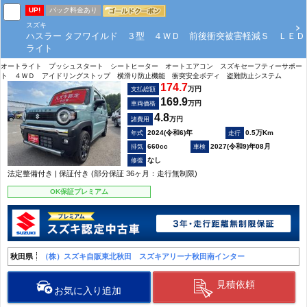
UP!
パック料金あり
スズキ
ハスラー タフワイルド ３型 ４ＷＤ 前後衝突被害軽減Ｓ ＬＥＤ
ライト
オートライト プッシュスタート シートヒーター オートエアコン スズキセーフティーサポー
ト ４ＷＤ アイドリングストップ 横滑り防止機能 衝突安全ボディ 盗難防止システム
174.7
万円
支払総額
169.9
万円
車両価格
4.8
万円
諸費用
2024(令和6)年
0.5万Km
660cc
2027(令和9)年08月
なし
法定整備付き | 保証付き (部分保証 36ヶ月：走行無制限)
OK保証プレミアム
秋田県
（株）スズキ自販東北秋田 スズキアリーナ秋田南インター
見積依頼
お気に入り追加