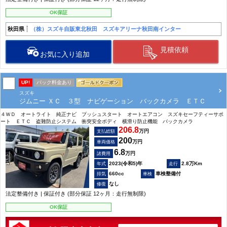
OK保証
秋田県
（株）スズキ自販東北秋田 スズキアリーナ秋田南インター
見積依頼
お気に入り追加
UP!
パック料金あり
スズキ
ジムニー ＸＣ ３型 ナビゲーション バックカメラ ＥＴＣ
４ＷＤ オートライト 純正ナビ プッシュスタート オートエアコン スズキセーフティーサポ
ート ＥＴＣ 盗難防止システム 衝突安全ボディ 横滑り防止機能 バックカメラ
206.8
万円
支払総額
200
万円
車両価格
6.8
万円
諸費用
2023(令和5)年
2.8万Km
660cc
車検整備付
なし
法定整備付き | 保証付き (部分保証 12ヶ月：走行無制限)
OK保証