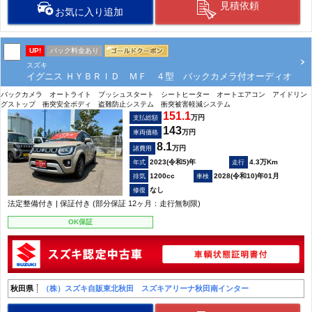
見積依頼
お気に入り追加
UP!
パック料金あり
スズキ
イグニス ＨＹＢＲＩＤ ＭＦ ４型 バックカメラ付オーディオ
バックカメラ オートライト プッシュスタート シートヒーター オートエアコン アイドリン
グストップ 衝突安全ボディ 盗難防止システム 衝突被害軽減システム
151.1
万円
支払総額
143
万円
車両価格
8.1
万円
諸費用
2023(令和5)年
4.3万Km
1200cc
2028(令和10)年01月
なし
法定整備付き | 保証付き (部分保証 12ヶ月：走行無制限)
OK保証
秋田県
（株）スズキ自販東北秋田 スズキアリーナ秋田南インター