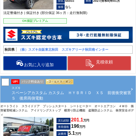
660cc
2027(令和9)年01月
なし
法定整備付き | 保証付き (部分保証 36ヶ月：走行無制限)
OK保証プレミアム
秋田県
（株）スズキ自販東北秋田 スズキアリーナ秋田南インター
見積依頼
お気に入り追加
UP!
パック料金あり
スズキ
スペーシアカスタム カスタム ＨＹＢＲＩＤ ＸＳ 前後衝突被害
Ｓ 後席両側電動
オートライト スライドドア プッシュスタート シートヒーター オートエアコン ４ＷＤ 衝
突被害軽減システム アイドリングストップ 横滑り防止機能 盗難防止システム 衝突安全ボデ
ィ
201.1
万円
支払総額
196
万円
車両価格
5.1
万円
諸費用