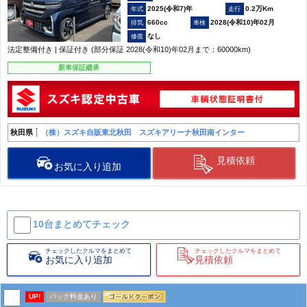
2025(令和7)年
0.2万Km
660cc
2028(令和10)年02月
なし
法定整備付き | 保証付き (部分保証 2028(令和10)年02月まで：60000km)
新車保証継承
秋田県
（株）スズキ自販東北秋田 スズキアリーナ秋田南インター
見積依頼
お気に入り追加
10台まとめて
チェック
チェックしたクルマをまとめて
チェックしたクルマをまとめて
お気に入り追加
見積依頼
UP!
パック料金あり