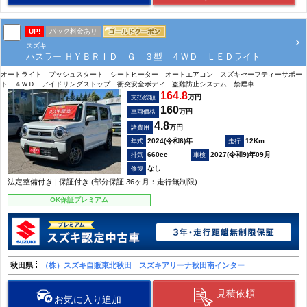
UP!
パック料金あり
スズキ
ハスラー ＨＹＢＲＩＤ Ｇ ３型 ４ＷＤ ＬＥＤライト
オートライト プッシュスタート シートヒーター オートエアコン スズキセーフティーサポー
ト ４ＷＤ アイドリングストップ 衝突安全ボディ 盗難防止システム 禁煙車
164.8
万円
支払総額
160
万円
車両価格
4.8
万円
諸費用
2024(令和6)年
12Km
660cc
2027(令和9)年09月
なし
法定整備付き | 保証付き (部分保証 36ヶ月：走行無制限)
OK保証プレミアム
秋田県
（株）スズキ自販東北秋田 スズキアリーナ秋田南インター
見積依頼
お気に入り追加