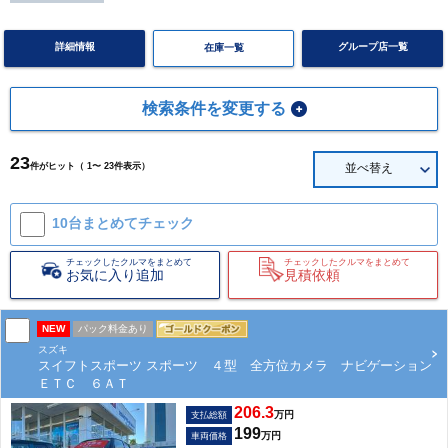
詳細情報
グループ店一覧
在庫一覧
検索条件を変更する
23
件がヒット（ 1〜 23件表示）
並べ替え
10台まとめて
チェック
チェックしたクルマをまとめて
チェックしたクルマをまとめて
お気に入り追加
見積依頼
NEW
パック料金あり
スズキ
スイフトスポーツ スポーツ ４型 全方位カメラ ナビゲーション
ＥＴＣ ６ＡＴ
206.3
万円
支払総額
199
万円
車両価格