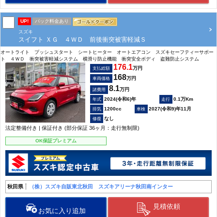
UP!
パック料金あり
スズキ
スイフト ＸＧ ４ＷＤ 前後衝突被害軽減Ｓ
オートライト プッシュスタート シートヒーター オートエアコン スズキセーフティーサポー
ト ４ＷＤ 衝突被害軽減システム 横滑り防止機能 衝突安全ボディ 盗難防止システム
176.1
万円
支払総額
168
万円
車両価格
8.1
万円
諸費用
2024(令和6)年
0.1万Km
1200cc
2027(令和9)年11月
なし
法定整備付き | 保証付き (部分保証 36ヶ月：走行無制限)
OK保証プレミアム
秋田県
（株）スズキ自販東北秋田 スズキアリーナ秋田南インター
見積依頼
お気に入り追加