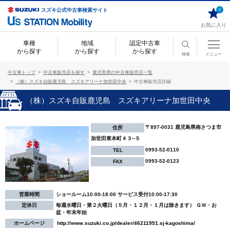
スズキ公式中古車検索サイト
0
お気に入り
車種
地域
認定中古車
から探す
から探す
から探す
検索
メニュー
中古車トップ
中古車販売店を探す
鹿児島県の中古車販売店一覧
（株）スズキ自販鹿児島 スズキアリーナ加世田中央
中古車販売店詳細
（株）スズキ自販鹿児島 スズキアリーナ加世田中央
〒897-0031 鹿児島県南さつま市
住所
加世田東本町４３−５
0993-52-0110
TEL
0993-52-0123
FAX
営業時間
ショールーム10:00-18:00 サービス受付10:00-17:30
定休日
毎週水曜日・第２火曜日（５月・１２月・１月は除きます） ＧＷ・お
盆・年末年始
ホームページ
http://www.suzuki.co.jp/dealer/46211951.sj-kagoshima/