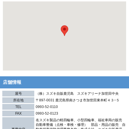
店舗情報
屋号
（株）スズキ自販鹿児島 スズキアリーナ加世田中央
所在地
〒897-0031 鹿児島県南さつま市加世田東本町４３−５
TEL
0993-52-0110
FAX
0993-52-0123
名スズキ製品の軽四輪車、小型四輪車、福祉車両の販売
自動車整備（点検・車検・修理） 部品・用品の販売 自