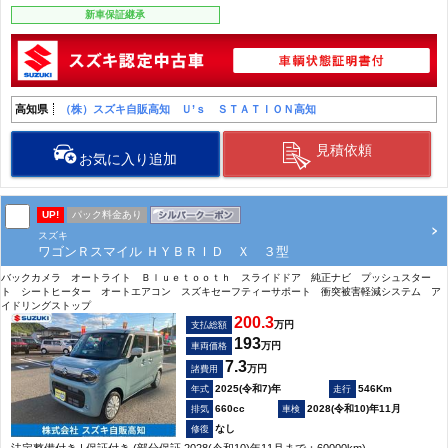
新車保証継承
高知県
（株）スズキ自販高知 Ｕ’ｓ ＳＴＡＴＩＯＮ高知
見積依頼
お気に入り追加
UP!
パック料金あり
スズキ
ワゴンＲスマイル ＨＹＢＲＩＤ Ｘ ３型
バックカメラ オートライト Ｂｌｕｅｔｏｏｔｈ スライドドア 純正ナビ プッシュスター
ト シートヒーター オートエアコン スズキセーフティーサポート 衝突被害軽減システム ア
イドリングストップ
200.3
万円
支払総額
193
万円
車両価格
7.3
万円
諸費用
2025(令和7)年
546Km
660cc
2028(令和10)年11月
なし