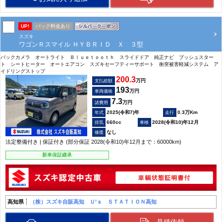
UP!
パック料金あり
スズキ
ワゴンＲスマイル ＨＹＢＲＩＤ Ｘ ３型
バックカメラ オートライト Ｂｌｕｅｔｏｏｔｈ スライドドア 純正ナビ プッシュスター
ト シートヒーター オートエアコン スズキセーフティーサポート 衝突被害軽減システム ア
イドリングストップ
200.3
万円
支払総額
193
万円
車両価格
7.3
万円
諸費用
2025(令和7)年
0.3万Km
660cc
2028(令和10)年12月
なし
法定整備付き | 保証付き (部分保証 2028(令和10)年12月まで：60000km)
新車保証継承
高知県
（株）スズキ自販高知 Ｕ’ｓ ＳＴＡＴＩＯＮ高知
見積依頼