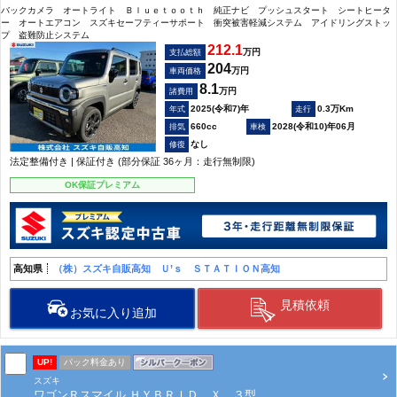
バックカメラ オートライト Ｂｌｕｅｔｏｏｔｈ 純正ナビ プッシュスタート シートヒータ
ー オートエアコン スズキセーフティーサポート 衝突被害軽減システム アイドリングストッ
プ 盗難防止システム
212.1
万円
支払総額
204
万円
車両価格
8.1
万円
諸費用
2025(令和7)年
0.3万Km
660cc
2028(令和10)年06月
なし
法定整備付き | 保証付き (部分保証 36ヶ月：走行無制限)
OK保証プレミアム
高知県
（株）スズキ自販高知 Ｕ’ｓ ＳＴＡＴＩＯＮ高知
見積依頼
お気に入り追加
UP!
パック料金あり
スズキ
ワゴンＲスマイル ＨＹＢＲＩＤ Ｘ ３型