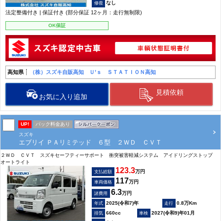
なし
法定整備付き | 保証付き (部分保証 12ヶ月：走行無制限)
OK保証
高知県
（株）スズキ自販高知 Ｕ’ｓ ＳＴＡＴＩＯＮ高知
見積依頼
お気に入り追加
UP!
パック料金あり
スズキ
エブリイ ＰＡリミテッド ６型 ２ＷＤ ＣＶＴ
２ＷＤ ＣＶＴ スズキセーフティーサポート 衝突被害軽減システム アイドリングストップ
オートライト
123.3
万円
支払総額
117
万円
車両価格
6.3
万円
諸費用
2025(令和7)年
0.8万Km
660cc
2027(令和9)年01月