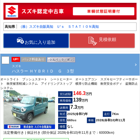
高知県
（株）スズキ自販高知 Ｕ’ｓ ＳＴＡＴＩＯＮ高知
見積依頼
お気に入り追加
UP!
パック料金あり
スズキ
ハスラー ＨＹＢＲＩＤ Ｇ ３型
オートライト プッシュスタート シートヒーター オートエアコン スズキセーフティーサポー
ト 衝突被害軽減システム アイドリングストップ 横滑り防止機能 衝突安全ボディ 盗難防止
システム
146.3
万円
支払総額
139
万円
車両価格
7.3
万円
諸費用
2025(令和7)年
7Km
660cc
2028(令和10)年11月
なし
法定整備付き | 保証付き (部分保証 2028(令和10)年11月まで：60000km)