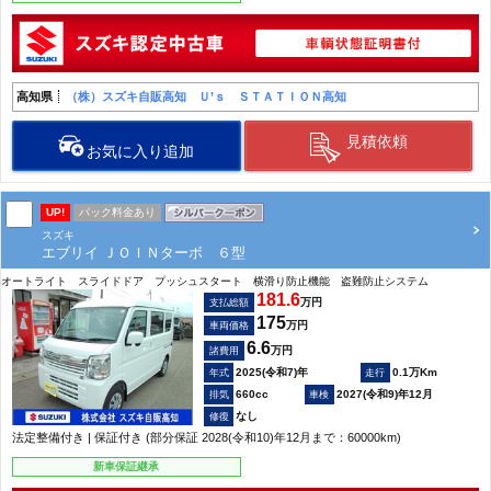
高知県
（株）スズキ自販高知 Ｕ’ｓ ＳＴＡＴＩＯＮ高知
見積依頼
お気に入り追加
UP!
パック料金あり
スズキ
エブリイ ＪＯＩＮターボ ６型
オートライト スライドドア プッシュスタート 横滑り防止機能 盗難防止システム
181.6
万円
支払総額
175
万円
車両価格
6.6
万円
諸費用
2025(令和7)年
0.1万Km
660cc
2027(令和9)年12月
なし
法定整備付き | 保証付き (部分保証 2028(令和10)年12月まで：60000km)
新車保証継承