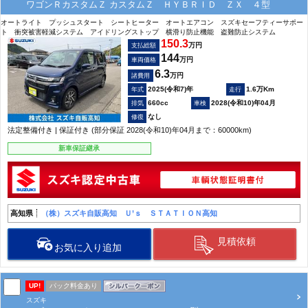
ワゴンＲカスタムＺ カスタムＺ ＨＹＢＲＩＤ ＺＸ ４型
オートライト プッシュスタート シートヒーター オートエアコン スズキセーフティーサポー
ト 衝突被害軽減システム アイドリングストップ 横滑り防止機能 盗難防止システム
150.3
万円
支払総額
144
万円
車両価格
6.3
万円
諸費用
2025(令和7)年
1.6万Km
660cc
2028(令和10)年04月
なし
法定整備付き | 保証付き (部分保証 2028(令和10)年04月まで：60000km)
新車保証継承
高知県
（株）スズキ自販高知 Ｕ’ｓ ＳＴＡＴＩＯＮ高知
見積依頼
お気に入り追加
UP!
パック料金あり
スズキ