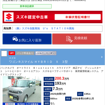
法定整備付き | 保証付き (部分保証 2028(令和10)年11月まで：60000km)
新車保証継承
高知県
（株）スズキ自販高知 Ｕ’ｓ ＳＴＡＴＩＯＮ高知
見積依頼
お気に入り追加
UP!
パック料金あり
スズキ
ワゴンＲスマイル ＨＹＢＲＩＤ Ｘ ３型
バックカメラ オートライト Ｂｌｕｅｔｏｏｔｈ スライドドア 純正ナビ プッシュスター
ト シートヒーター オートエアコン スズキセーフティーサポート 衝突被害軽減システム ア
イドリングストップ
200.3
万円
支払総額
193
万円
車両価格
7.3
万円
諸費用
2025(令和7)年
13Km
660cc
2028(令和10)年11月
なし