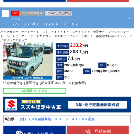
UP!
パック料金あり
スズキ
スペーシア ギア ＨＹＢＲＩＤ ＸＺ
バックカメラ オートライト Ｂｌｕｅｔｏｏｔｈ スライドドア 純正ナビ プッシュスター
ト シートヒーター オートエアコン スズキセーフティーサポート 衝突被害軽減システム ア
イドリングストップ
210.2
万円
支払総額
203.1
万円
車両価格
7.1
万円
諸費用
2025(令和7)年
0.3万Km
660cc
2028(令和10)年09月
なし
法定整備付き | 保証付き (部分保証 36ヶ月：走行無制限)
OK保証プレミアム
高知県
（株）スズキ自販高知 Ｕ’ｓ ＳＴＡＴＩＯＮ高知
見積依頼