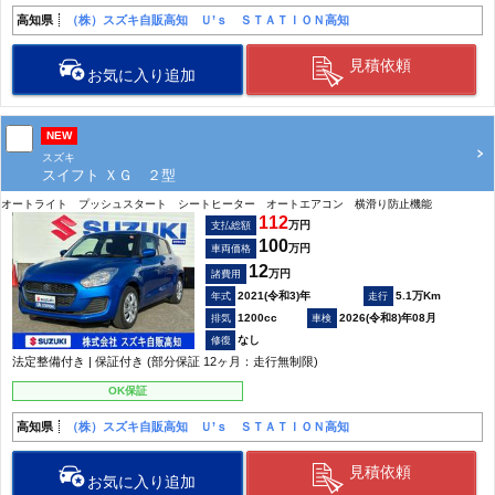
高知県
（株）スズキ自販高知 Ｕ’ｓ ＳＴＡＴＩＯＮ高知
見積依頼
お気に入り追加
NEW
スズキ
スイフト ＸＧ ２型
オートライト プッシュスタート シートヒーター オートエアコン 横滑り防止機能
112
万円
支払総額
100
万円
車両価格
12
万円
諸費用
2021(令和3)年
5.1万Km
1200cc
2026(令和8)年08月
なし
法定整備付き | 保証付き (部分保証 12ヶ月：走行無制限)
OK保証
高知県
（株）スズキ自販高知 Ｕ’ｓ ＳＴＡＴＩＯＮ高知
見積依頼
お気に入り追加