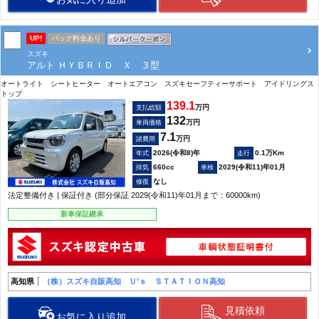
UP!
パック料金あり
スズキ
アルト ＨＹＢＲＩＤ Ｘ ３型
オートライト シートヒーター オートエアコン スズキセーフティーサポート アイドリングス
トップ
139.1
万円
支払総額
132
万円
車両価格
7.1
万円
諸費用
2026(令和8)年
0.1万Km
660cc
2029(令和11)年01月
なし
法定整備付き | 保証付き (部分保証 2029(令和11)年01月まで：60000km)
新車保証継承
高知県
（株）スズキ自販高知 Ｕ’ｓ ＳＴＡＴＩＯＮ高知
見積依頼
お気に入り追加