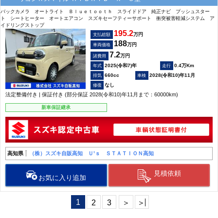
バックカメラ オートライト Ｂｌｕｅｔｏｏｔｈ スライドドア 純正ナビ プッシュスター
ト シートヒーター オートエアコン スズキセーフティーサポート 衝突被害軽減システム ア
イドリングストップ
195.2
万円
支払総額
188
万円
車両価格
7.2
万円
諸費用
2025(令和7)年
0.4万Km
660cc
2028(令和10)年11月
なし
法定整備付き | 保証付き (部分保証 2028(令和10)年11月まで：60000km)
新車保証継承
高知県
（株）スズキ自販高知 Ｕ’ｓ ＳＴＡＴＩＯＮ高知
見積依頼
お気に入り追加
1
2
3
＞
＞