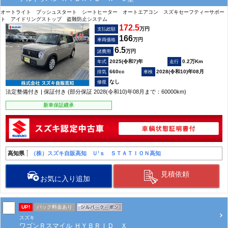
オートライト プッシュスタート シートヒーター オートエアコン スズキセーフティーサポー
ト アイドリングストップ 盗難防止システム
172.5
万円
支払総額
166
万円
車両価格
6.5
万円
諸費用
2025(令和7)年
0.2万Km
660cc
2028(令和10)年08月
なし
法定整備付き | 保証付き (部分保証 2028(令和10)年08月まで：60000km)
新車保証継承
高知県
（株）スズキ自販高知 Ｕ’ｓ ＳＴＡＴＩＯＮ高知
見積依頼
お気に入り追加
UP!
パック料金あり
スズキ
ワゴンＲスマイル ＨＹＢＲＩＤ Ｘ