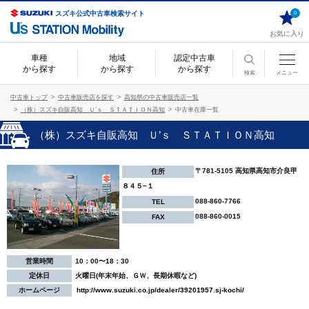
スズキ公式中古車検索サイト
0
お気に入り
車種
地域
認定中古車
から探す
から探す
から探す
検索
メニュー
中古車トップ
中古車販売店を探す
高知県の中古車販売店一覧
（株）スズキ自販高知 Ｕ’ｓ ＳＴＡＴＩＯＮ高知
中古車在庫一覧
（株）スズキ自販高知 Ｕ’ｓ ＳＴＡＴＩＯＮ高知
〒781-5105 高知県高知市介良甲
住所
８４５−１
088-860-7766
TEL
088-860-0015
FAX
営業時間
10：00〜18：30
定休日
火曜日(年末年始、ＧＷ、長期休暇など)
ホームページ
http://www.suzuki.co.jp/dealer/39201957.sj-kochi/