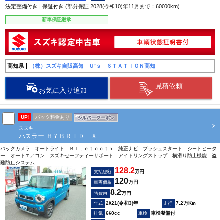
法定整備付き | 保証付き (部分保証 2028(令和10)年11月まで：60000km)
新車保証継承
高知県
（株）スズキ自販高知 Ｕ’ｓ ＳＴＡＴＩＯＮ高知
見積依頼
お気に入り追加
UP!
パック料金あり
スズキ
ハスラー ＨＹＢＲＩＤ Ｘ
バックカメラ オートライト Ｂｌｕｅｔｏｏｔｈ 純正ナビ プッシュスタート シートヒータ
ー オートエアコン スズキセーフティーサポート アイドリングストップ 横滑り防止機能 盗
難防止システム
128.2
万円
支払総額
120
万円
車両価格
8.2
万円
諸費用
2021(令和3)年
7.2万Km
660cc
車検整備付