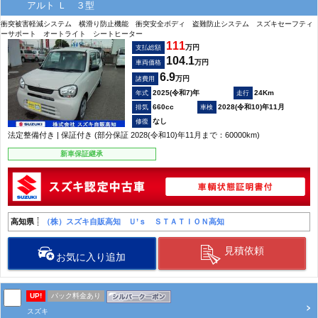
アルト Ｌ ３型
衝突被害軽減システム 横滑り防止機能 衝突安全ボディ 盗難防止システム スズキセーフティ
ーサポート オートライト シートヒーター
111
万円
支払総額
104.1
万円
車両価格
6.9
万円
諸費用
2025(令和7)年
24Km
660cc
2028(令和10)年11月
なし
法定整備付き | 保証付き (部分保証 2028(令和10)年11月まで：60000km)
新車保証継承
高知県
（株）スズキ自販高知 Ｕ’ｓ ＳＴＡＴＩＯＮ高知
見積依頼
お気に入り追加
UP!
パック料金あり
スズキ