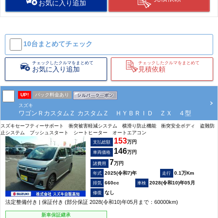
お気に入り追加
10台まとめて
チェック
チェックしたクルマをまとめて
チェックしたクルマをまとめて
お気に入り追加
見積依頼
UP!
パック料金あり
スズキ
ワゴンＲカスタムＺ カスタムＺ ＨＹＢＲＩＤ ＺＸ ４型
スズキセーフティーサポート 衝突被害軽減システム 横滑り防止機能 衝突安全ボディ 盗難防
止システム プッシュスタート シートヒーター オートエアコン
153
万円
支払総額
146
万円
車両価格
7
万円
諸費用
2025(令和7)年
0.1万Km
660cc
2028(令和10)年05月
なし
法定整備付き | 保証付き (部分保証 2028(令和10)年05月まで：60000km)
新車保証継承