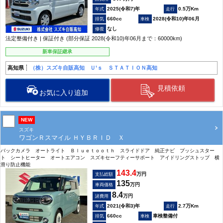
2025(令和7)年
0.5万Km
660cc
2028(令和10)年06月
なし
法定整備付き | 保証付き (部分保証 2028(令和10)年06月まで：60000km)
新車保証継承
高知県
（株）スズキ自販高知 Ｕ’ｓ ＳＴＡＴＩＯＮ高知
見積依頼
お気に入り追加
NEW
スズキ
ワゴンＲスマイル ＨＹＢＲＩＤ Ｘ
バックカメラ オートライト Ｂｌｕｅｔｏｏｔｈ スライドドア 純正ナビ プッシュスター
ト シートヒーター オートエアコン スズキセーフティーサポート アイドリングストップ 横
滑り防止機能
143.4
万円
支払総額
135
万円
車両価格
8.4
万円
諸費用
2021(令和3)年
2.7万Km
660cc
車検整備付