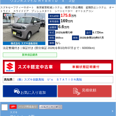
ワゴンＲスマイル ＨＹＢＲＩＤ Ｘ ３型
スズキセーフティーサポート 衝突被害軽減システム 横滑り防止機能 盗難防止システム オー
トライト スライドドア プッシュスタート シートヒーター オートエアコン
175.6
万円
支払総額
169
万円
車両価格
6.6
万円
諸費用
2025(令和7)年
0.7万Km
660cc
2028(令和10)年07月
なし
法定整備付き | 保証付き (部分保証 2028(令和10)年07月まで：60000km)
新車保証継承
高知県
（株）スズキ自販高知 Ｕ’ｓ ＳＴＡＴＩＯＮ高知
見積依頼
お気に入り追加
UP!
パック料金あり
スズキ