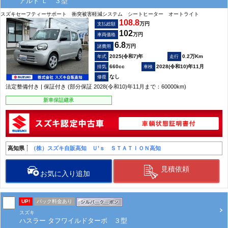
アルト Ｌ ３型
スズキセーフティーサポート 衝突被害軽減システム シートヒーター オートライト
108.8
万円
支払総額
102
万円
車両価格
6.8
万円
諸費用
2025(令和7)年
0.2万Km
660cc
2028(令和10)年11月
なし
法定整備付き | 保証付き (部分保証 2028(令和10)年11月まで：60000km)
新車保証継承
高知県
（株）スズキ自販高知 Ｕ’ｓ ＳＴＡＴＩＯＮ高知
見積依頼
お気に入り追加
UP!
パック料金あり
スズキ
ハスラー タフワイルドターボ ３型