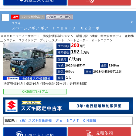
お気に入り追加
UP!
パック料金あり
スズキ
スペーシアギア ギア ＨＹＢＲＩＤ ＸＺターボ
スズキセーフティーサポート 衝突被害軽減システム 横滑り防止機能 衝突安全ボディ 盗難防
止システム スライドドア プッシュスタート シートヒーター オートエアコン
200
万円
支払総額
192.1
万円
車両価格
7.9
万円
諸費用
2025(令和7)年
720Km
660cc
2028(令和10)年11月
なし
法定整備付き | 保証付き (部分保証 36ヶ月：走行無制限)
OK保証プレミアム
高知県
（株）スズキ自販高知 Ｕ’ｓ ＳＴＡＴＩＯＮ高知
見積依頼
お気に入り追加