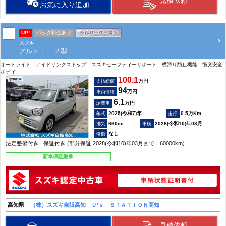
お気に入り追加
UP!
パック料金あり
スズキ
アルト Ｌ ２型
オートライト アイドリングストップ スズキセーフティーサポート 横滑り防止機能 衝突安全
ボディ
100.1
万円
支払総額
94
万円
車両価格
6.1
万円
諸費用
2025(令和7)年
0.5万Km
660cc
2028(令和10)年03月
なし
法定整備付き | 保証付き (部分保証 2028(令和10)年03月まで：60000km)
新車保証継承
高知県
（株）スズキ自販高知 Ｕ’ｓ ＳＴＡＴＩＯＮ高知
見積依頼