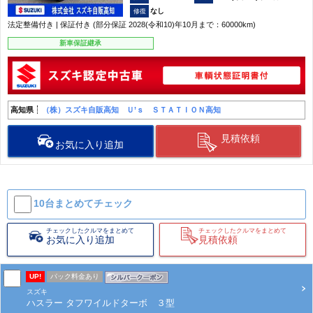
なし
法定整備付き | 保証付き (部分保証 2028(令和10)年10月まで：60000km)
新車保証継承
高知県
（株）スズキ自販高知 Ｕ’ｓ ＳＴＡＴＩＯＮ高知
見積依頼
お気に入り追加
10台まとめて
チェック
チェックしたクルマをまとめて
チェックしたクルマをまとめて
お気に入り追加
見積依頼
UP!
パック料金あり
スズキ
ハスラー タフワイルドターボ ３型