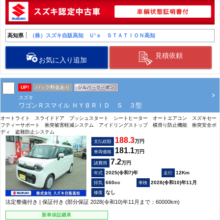
高知県
（株）スズキ自販高知 Ｕ’ｓ ＳＴＡＴＩＯＮ高知
見積依頼
お気に入り追加
UP!
パック料金あり
スズキ
ワゴンＲスマイル ＨＹＢＲＩＤ Ｓ ３型
オートライト スライドドア プッシュスタート シートヒーター オートエアコン スズキセー
フティーサポート 衝突被害軽減システム アイドリングストップ 横滑り防止機能 衝突安全ボ
ディ 盗難防止システム
188.3
万円
支払総額
181.1
万円
車両価格
7.2
万円
諸費用
2025(令和7)年
12Km
660cc
2028(令和10)年11月
なし
法定整備付き | 保証付き (部分保証 2028(令和10)年11月まで：60000km)
新車保証継承