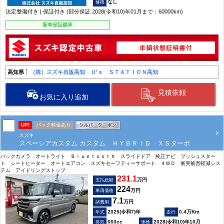
なし
法定整備付き | 保証付き (部分保証 2028(令和10)年01月まで：60000km)
新車保証継承
高知県
（株）スズキ自販高知 Ｕ’ｓ ＳＴＡＴＩＯＮ高知
見積依頼
お気に入り追加
UP!
パック料金あり
スズキ
スペーシアカスタム カスタム ＨＹＢＲＩＤ ＸＳターボ
バックカメラ オートライト Ｂｌｕｅｔｏｏｔｈ スライドドア 純正ナビ プッシュスター
ト シートヒーター オートエアコン スズキセーフティーサポート ４ＷＤ 衝突被害軽減シス
テム アイドリングストップ
231.1
万円
支払総額
224
万円
車両価格
7.1
万円
諸費用
2025(令和7)年
0.4万Km
660cc
2028(令和10)年10月