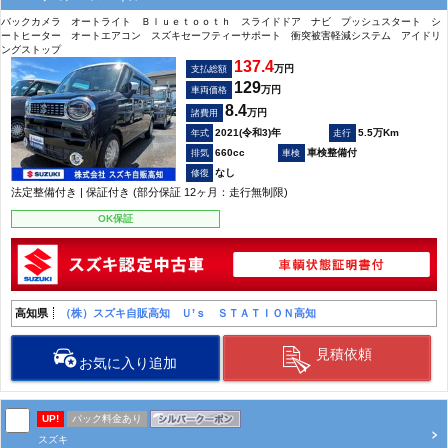
バックカメラ オートライト Ｂｌｕｅｔｏｏｔｈ スライドドア ナビ プッシュスタート シ
ートヒーター オートエアコン スズキセーフティーサポート 衝突被害軽減システム アイドリ
ングストップ
137.4
万円
支払総額
129
万円
車両価格
8.4
万円
諸費用
2021(令和3)年
5.5万Km
660cc
車検整備付
なし
法定整備付き | 保証付き (部分保証 12ヶ月：走行無制限)
OK保証
高知県
（株）スズキ自販高知 Ｕ’ｓ ＳＴＡＴＩＯＮ高知
見積依頼
お気に入り追加
UP!
パック料金あり
スズキ