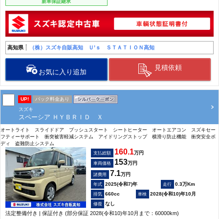
新車保証継承
高知県
（株）スズキ自販高知 Ｕ’ｓ ＳＴＡＴＩＯＮ高知
見積依頼
お気に入り追加
UP!
パック料金あり
スズキ
スペーシア ＨＹＢＲＩＤ Ｘ
オートライト スライドドア プッシュスタート シートヒーター オートエアコン スズキセー
フティーサポート 衝突被害軽減システム アイドリングストップ 横滑り防止機能 衝突安全ボ
ディ 盗難防止システム
160.1
万円
支払総額
153
万円
車両価格
7.1
万円
諸費用
2025(令和7)年
0.3万Km
660cc
2028(令和10)年10月
なし
法定整備付き | 保証付き (部分保証 2028(令和10)年10月まで：60000km)