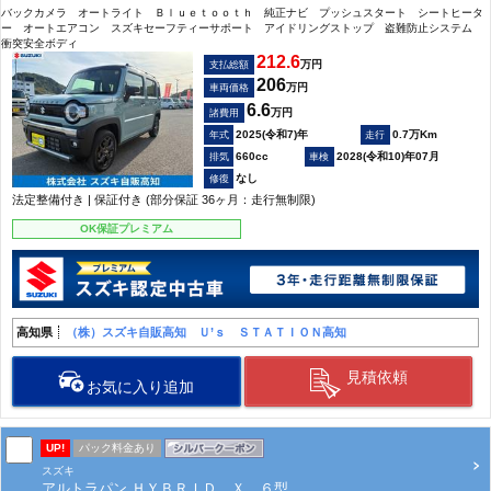
バックカメラ オートライト Ｂｌｕｅｔｏｏｔｈ 純正ナビ プッシュスタート シートヒータ
ー オートエアコン スズキセーフティーサポート アイドリングストップ 盗難防止システム
衝突安全ボディ
212.6
万円
支払総額
206
万円
車両価格
6.6
万円
諸費用
2025(令和7)年
0.7万Km
660cc
2028(令和10)年07月
なし
法定整備付き | 保証付き (部分保証 36ヶ月：走行無制限)
OK保証プレミアム
高知県
（株）スズキ自販高知 Ｕ’ｓ ＳＴＡＴＩＯＮ高知
見積依頼
お気に入り追加
UP!
パック料金あり
スズキ
アルトラパン ＨＹＢＲＩＤ Ｘ ６型