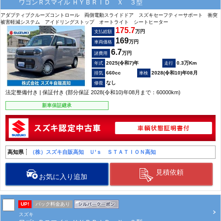
ワゴンＲスマイル ＨＹＢＲＩＤ Ｘ ３型
アダプティブクルーズコントロール 両側電動スライドドア スズキセーフティーサポート 衝突
被害軽減システム アイドリングストップ オートライト シートヒーター
175.7
万円
支払総額
169
万円
車両価格
6.7
万円
諸費用
2025(令和7)年
0.3万Km
660cc
2028(令和10)年08月
なし
法定整備付き | 保証付き (部分保証 2028(令和10)年08月まで：60000km)
新車保証継承
高知県
（株）スズキ自販高知 Ｕ’ｓ ＳＴＡＴＩＯＮ高知
見積依頼
お気に入り追加
UP!
パック料金あり
スズキ