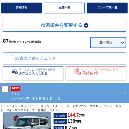
詳細情報
グループ店一覧
在庫一覧
検索条件を変更する
87
件がヒット（ 1〜30件表示）
並べ替え
10台まとめて
チェック
チェックしたクルマをまとめて
チェックしたクルマをまとめて
お気に入り追加
見積依頼
NEW
スズキ
スペーシア ＨＹＢＲＩＤ Ｇ
オートライト スライドドア プッシュスタート オートエアコン スズキセーフティーサポー
ト アイドリングストップ 盗難防止システム
144.7
万円
支払総額
138
万円
車両価格
6.7
万円
諸費用