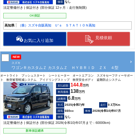
なし
法定整備付き | 保証付き (部分保証 12ヶ月：走行無制限)
OK保証
高知県
（株）スズキ自販高知 Ｕ’ｓ ＳＴＡＴＩＯＮ高知
見積依頼
お気に入り追加
NEW
スズキ
ワゴンＲカスタムＺ カスタムＺ ＨＹＢＲＩＤ ＺＸ ４型
オートライト プッシュスタート シートヒーター オートエアコン スズキセーフティーサポー
ト 衝突被害軽減システム アイドリングストップ 衝突安全ボディ 盗難防止システム
144.8
万円
支払総額
138
万円
車両価格
6.8
万円
諸費用
2025(令和7)年
0.3万Km
660cc
2028(令和10)年07月
なし
法定整備付き | 保証付き (部分保証 2028(令和10)年07月まで：60000km)
新車保証継承