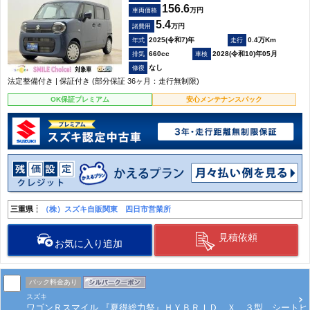
156.6
万円
車両価格
5.4
万円
諸費用
2025(令和7)年
0.4万Km
660cc
2028(令和10)年05月
なし
法定整備付き | 保証付き (部分保証 36ヶ月：走行無制限)
OK保証プレミアム
安心メンテナンスパック
三重県
（株）スズキ自販関東 四日市営業所
見積依頼
お気に入り追加
パック料金あり
スズキ
ワゴンＲスマイル 『夏得総力祭』ＨＹＢＲＩＤ Ｘ ３型 シートヒ