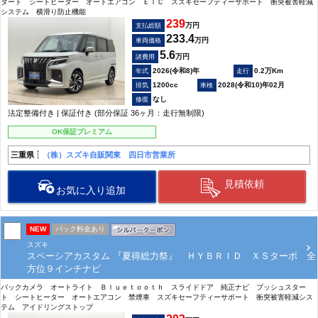
タート シートヒーター オートエアコン ＥＴＣ スズキセーフティーサポート 衝突被害軽減
システム 横滑り防止機能
239
万円
支払総額
233.4
万円
車両価格
5.6
万円
諸費用
2026(令和8)年
0.2万Km
1200cc
2028(令和10)年02月
なし
法定整備付き | 保証付き (部分保証 36ヶ月：走行無制限)
OK保証プレミアム
三重県
（株）スズキ自販関東 四日市営業所
見積依頼
お気に入り追加
NEW
パック料金あり
スズキ
スペーシアカスタム 『夏得総力祭』 ＨＹＢＲＩＤ ＸＳターボ 全
方位９インチナビ
バックカメラ オートライト Ｂｌｕｅｔｏｏｔｈ スライドドア 純正ナビ プッシュスター
ト シートヒーター オートエアコン 禁煙車 スズキセーフティーサポート 衝突被害軽減シス
テム アイドリングストップ