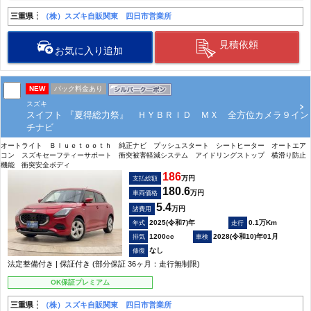
三重県
（株）スズキ自販関東 四日市営業所
見積依頼
お気に入り追加
NEW
パック料金あり
スズキ
スイフト 『夏得総力祭』 ＨＹＢＲＩＤ ＭＸ 全方位カメラ９イン
チナビ
オートライト Ｂｌｕｅｔｏｏｔｈ 純正ナビ プッシュスタート シートヒーター オートエア
コン スズキセーフティーサポート 衝突被害軽減システム アイドリングストップ 横滑り防止
機能 衝突安全ボディ
186
万円
支払総額
180.6
万円
車両価格
5.4
万円
諸費用
2025(令和7)年
0.1万Km
1200cc
2028(令和10)年01月
なし
法定整備付き | 保証付き (部分保証 36ヶ月：走行無制限)
OK保証プレミアム
三重県
（株）スズキ自販関東 四日市営業所