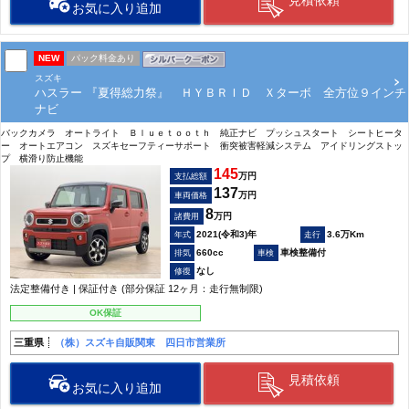
お気に入り追加
NEW
パック料金あり
スズキ
ハスラー 『夏得総力祭』 ＨＹＢＲＩＤ Ｘターボ 全方位９インチ
ナビ
バックカメラ オートライト Ｂｌｕｅｔｏｏｔｈ 純正ナビ プッシュスタート シートヒータ
ー オートエアコン スズキセーフティーサポート 衝突被害軽減システム アイドリングストッ
プ 横滑り防止機能
145
万円
支払総額
137
万円
車両価格
8
万円
諸費用
2021(令和3)年
3.6万Km
660cc
車検整備付
なし
法定整備付き | 保証付き (部分保証 12ヶ月：走行無制限)
OK保証
三重県
（株）スズキ自販関東 四日市営業所
見積依頼
お気に入り追加