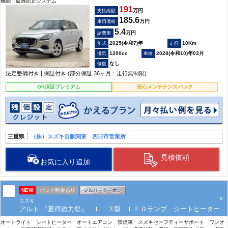
機能 盗難防止システム
191
万円
支払総額
185.6
万円
車両価格
5.4
万円
諸費用
2025(令和7)年
10Km
1200cc
2028(令和10)年03月
なし
法定整備付き | 保証付き (部分保証 36ヶ月：走行無制限)
OK保証プレミアム
安心メンテナンスパック
三重県
（株）スズキ自販関東 四日市営業所
見積依頼
お気に入り追加
NEW
パック料金あり
スズキ
アルト 『夏得総力祭』 Ｌ ３型 ＬＥＤランプ シートヒーター
オートライト シートヒーター オートエアコン 禁煙車 スズキセーフティーサポート ワンオ