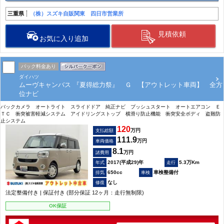
三重県
（株）スズキ自販関東 四日市営業所
見積依頼
お気に入り追加
パック料金あり
ダイハツ
ムーヴキャンバス 『夏得総力祭』 Ｇ 【アウトレット車両】 全方
位ナビ
バックカメラ オートライト スライドドア 純正ナビ プッシュスタート オートエアコン Ｅ
ＴＣ 衝突被害軽減システム アイドリングストップ 横滑り防止機能 衝突安全ボディ 盗難防
止システム
120
万円
支払総額
111.9
万円
車両価格
8.1
万円
諸費用
2017(平成29)年
5.3万Km
650cc
車検整備付
なし
法定整備付き | 保証付き (部分保証 12ヶ月：走行無制限)
OK保証