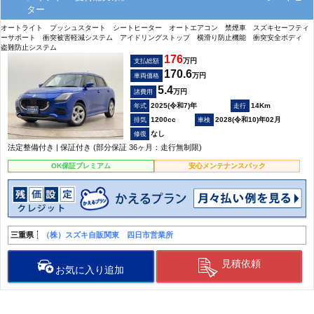
ター
オートライト プッシュスタート シートヒーター オートエアコン 禁煙車 スズキセーフティ
ーサポート 衝突被害軽減システム アイドリングストップ 横滑り防止機能 衝突安全ボディ
盗難防止システム
176
万円
支払総額
170.6
万円
車両価格
5.4
万円
諸費用
2025(令和7)年
14Km
1200cc
2028(令和10)年02月
なし
法定整備付き | 保証付き (部分保証 36ヶ月：走行無制限)
OK保証プレミアム
安心メンテナンスパック
三重県
（株）スズキ自販関東 四日市営業所
見積依頼
お気に入り追加