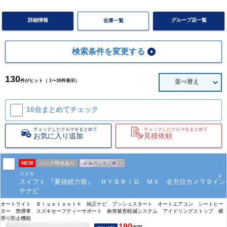
詳細情報
グループ店一覧
在庫一覧
検索条件を変更する
130
件がヒット（ 1〜30件表示）
並べ替え
10台まとめて
チェック
チェックしたクルマをまとめて
チェックしたクルマをまとめて
お気に入り追加
見積依頼
NEW
パック料金あり
スズキ
スイフト 『夏得総力祭』 ＨＹＢＲＩＤ ＭＸ 全方位カメラ９イン
チナビ
オートライト Ｂｌｕｅｔｏｏｔｈ 純正ナビ プッシュスタート オートエアコン シートヒー
ター 禁煙車 スズキセーフティーサポート 衝突被害軽減システム アイドリングストップ 横
滑り防止機能
190