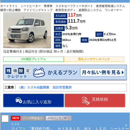
オートライト シートヒーター 禁煙車 スズキセーフティーサポート 衝突被害軽減システム
横滑り防止機能 アイドリングストップ 衝突安全ボディ 盗難防止システム ワンオーナー
117
万円
支払総額
111.7
万円
車両価格
5.3
万円
諸費用
2025(令和7)年
0.2万Km
660cc
2028(令和10)年12月
なし
法定整備付き | 保証付き (部分保証 36ヶ月：走行無制限)
OK保証プレミアム
安心メンテナンスパック
三重県
（株）スズキ自販関東 四日市営業所
見積依頼
お気に入り追加
NEW
パック料金あり
スズキ
スイフト 『夏得総力祭』 ＨＹＢＲＩＤ ＭＸ ＬＥＤ シートヒー