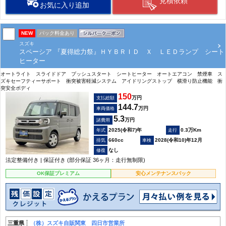
見積依頼
お気に入り追加
NEW
パック料金あり
スズキ
スペーシア 『夏得総力祭』ＨＹＢＲＩＤ Ｘ ＬＥＤランプ シート
ヒーター
オートライト スライドドア プッシュスタート シートヒーター オートエアコン 禁煙車 ス
ズキセーフティーサポート 衝突被害軽減システム アイドリングストップ 横滑り防止機能 衝
突安全ボディ
150
万円
支払総額
144.7
万円
車両価格
5.3
万円
諸費用
2025(令和7)年
0.3万Km
660cc
2028(令和10)年12月
なし
法定整備付き | 保証付き (部分保証 36ヶ月：走行無制限)
OK保証プレミアム
安心メンテナンスパック
三重県
（株）スズキ自販関東 四日市営業所