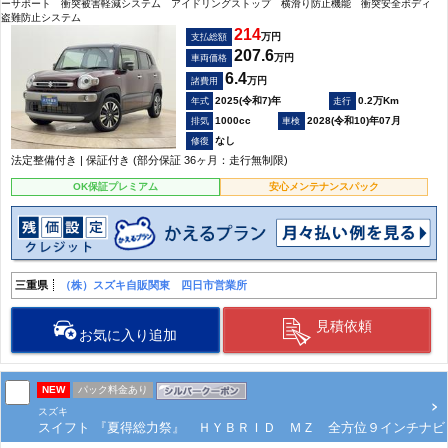
ーサポート 衝突被害軽減システム アイドリングストップ 横滑り防止機能 衝突安全ボディ
盗難防止システム
214
万円
支払総額
207.6
万円
車両価格
6.4
万円
諸費用
2025(令和7)年
0.2万Km
1000cc
2028(令和10)年07月
なし
法定整備付き | 保証付き (部分保証 36ヶ月：走行無制限)
OK保証プレミアム
安心メンテナンスパック
三重県
（株）スズキ自販関東 四日市営業所
見積依頼
お気に入り追加
NEW
パック料金あり
スズキ
スイフト 『夏得総力祭』 ＨＹＢＲＩＤ ＭＺ 全方位９インチナビ