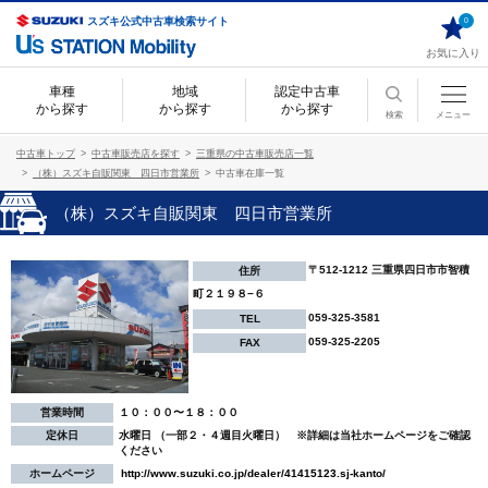
スズキ公式中古車検索サイト
0
お気に入り
車種
地域
認定中古車
から探す
から探す
から探す
検索
メニュー
中古車トップ
中古車販売店を探す
三重県の中古車販売店一覧
（株）スズキ自販関東 四日市営業所
中古車在庫一覧
（株）スズキ自販関東 四日市営業所
〒512-1212 三重県四日市市智積
住所
町２１９８−６
059-325-3581
TEL
059-325-2205
FAX
営業時間
１０：００〜１８：００
定休日
水曜日 （一部２・４週目火曜日） ※詳細は当社ホームページをご確認
ください
ホームページ
http://www.suzuki.co.jp/dealer/41415123.sj-kanto/