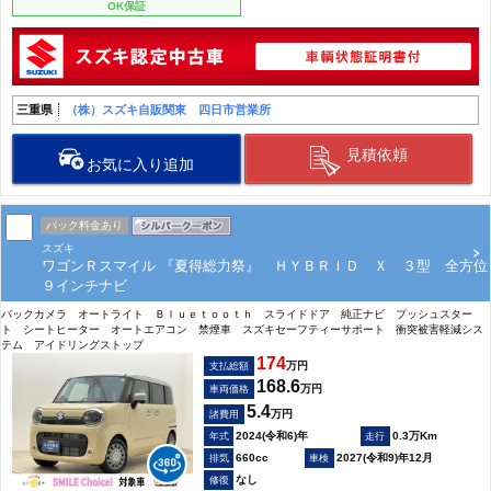
OK保証
三重県
（株）スズキ自販関東 四日市営業所
見積依頼
お気に入り追加
パック料金あり
スズキ
ワゴンＲスマイル 『夏得総力祭』 ＨＹＢＲＩＤ Ｘ ３型 全方位
９インチナビ
バックカメラ オートライト Ｂｌｕｅｔｏｏｔｈ スライドドア 純正ナビ プッシュスター
ト シートヒーター オートエアコン 禁煙車 スズキセーフティーサポート 衝突被害軽減シス
テム アイドリングストップ
174
万円
支払総額
168.6
万円
車両価格
5.4
万円
諸費用
2024(令和6)年
0.3万Km
660cc
2027(令和9)年12月
なし