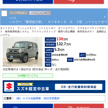
パック料金あり
スズキ
ハスラー 『夏得総力祭』 ＨＹＢＲＩＤ Ｇ ２型 シートヒーター
オートライト プッシュスタート シートヒーター オートエアコン スズキセーフティーサポー
ト 衝突被害軽減システム アイドリングストップ 横滑り防止機能 衝突安全ボディ 盗難防止
システム
138
万円
支払総額
132.7
万円
車両価格
5.3
万円
諸費用
2024(令和6)年
0.9万Km
660cc
2027(令和9)年04月
なし
法定整備付き | 保証付き (部分保証 36ヶ月：走行無制限)
OK保証プレミアム
三重県
（株）スズキ自販関東 四日市営業所