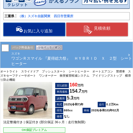
三重県
（株）スズキ自販関東 四日市営業所
見積依頼
お気に入り追加
パック料金あり
スズキ
ワゴンＲスマイル 『夏得総力祭』 ＨＹＢＲＩＤ Ｘ ２型 シート
ヒーター
オートライト スライドドア プッシュスタート シートヒーター オートエアコン 禁煙車 ス
ズキセーフティーサポート ワンオーナー 衝突被害軽減システム アイドリングストップ 横滑
り防止機能
160
万円
支払総額
154.7
万円
車両価格
5.3
万円
諸費用
2025(令和7)年
0.2万Km
660cc
2028(令和10)年02月
なし
法定整備付き | 保証付き (部分保証 36ヶ月：走行無制限)
OK保証プレミアム