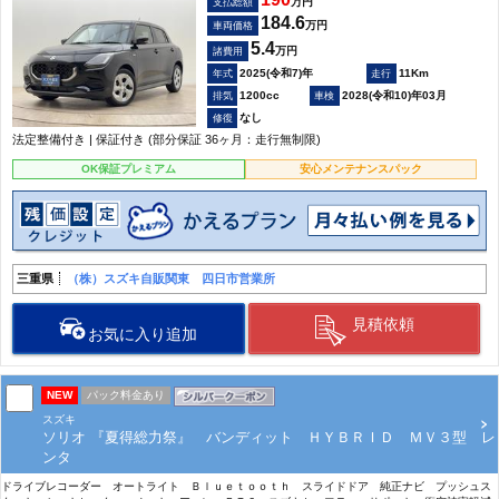
万円
支払総額
184.6
万円
車両価格
5.4
万円
諸費用
2025(令和7)年
11Km
1200cc
2028(令和10)年03月
なし
法定整備付き | 保証付き (部分保証 36ヶ月：走行無制限)
OK保証プレミアム
安心メンテナンスパック
三重県
（株）スズキ自販関東 四日市営業所
見積依頼
お気に入り追加
NEW
パック料金あり
スズキ
ソリオ 『夏得総力祭』 バンディット ＨＹＢＲＩＤ ＭＶ３型 レ
ンタ
ドライブレコーダー オートライト Ｂｌｕｅｔｏｏｔｈ スライドドア 純正ナビ プッシュス