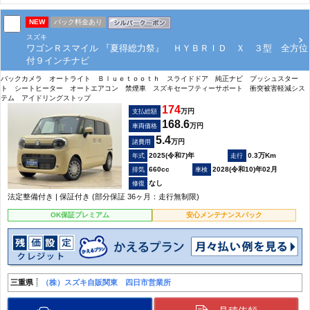
NEW
パック料金あり
スズキ
ワゴンＲスマイル 『夏得総力祭』 ＨＹＢＲＩＤ Ｘ ３型 全方位
付９インチナビ
バックカメラ オートライト Ｂｌｕｅｔｏｏｔｈ スライドドア 純正ナビ プッシュスター
ト シートヒーター オートエアコン 禁煙車 スズキセーフティーサポート 衝突被害軽減シス
テム アイドリングストップ
174
万円
支払総額
168.6
万円
車両価格
5.4
万円
諸費用
2025(令和7)年
0.3万Km
660cc
2028(令和10)年02月
なし
法定整備付き | 保証付き (部分保証 36ヶ月：走行無制限)
OK保証プレミアム
安心メンテナンスパック
三重県
（株）スズキ自販関東 四日市営業所