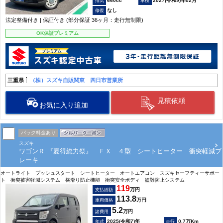
660cc
2027(令和9)年02月
なし
法定整備付き | 保証付き (部分保証 36ヶ月：走行無制限)
OK保証プレミアム
三重県
（株）スズキ自販関東 四日市営業所
見積依頼
お気に入り追加
パック料金あり
スズキ
ワゴンＲ 『夏得総力祭』 ＦＸ ４型 シートヒーター 衝突軽減ブ
レーキ
オートライト プッシュスタート シートヒーター オートエアコン スズキセーフティーサポー
ト 衝突被害軽減システム 横滑り防止機能 衝突安全ボディ 盗難防止システム
119
万円
支払総額
113.8
万円
車両価格
5.2
万円
諸費用
2025(令和7)年
0.7万Km