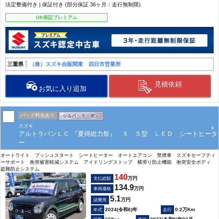
法定整備付き | 保証付き (部分保証 36ヶ月：走行無制限)
OK保証プレミアム
三重県
（株）スズキ自販関東 四日市営業所
見積依頼
お気に入り追加
パック料金あり
スズキ
アルトラパンＬＣ 『夏得総力祭』 Ｘ ５型 ＬＥＤ シートヒータ
ー
オートライト プッシュスタート シートヒーター オートエアコン 禁煙車 スズキセーフティ
ーサポート 衝突被害軽減システム アイドリングストップ 横滑り防止機能 衝突安全ボディ
盗難防止システム
140
万円
支払総額
134.9
万円
車両価格
5.1
万円
諸費用
2024(令和6)年
0.2万Km