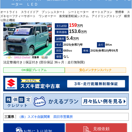
ーター ＬＥＤ
オートライト スライドドア プッシュスタート シートヒーター オートエアコン 禁煙車 ス
ズキセーフティーサポート ワンオーナー 衝突被害軽減システム アイドリングストップ 横滑
り防止機能
159
万円
支払総額
153.6
万円
車両価格
5.4
万円
諸費用
2025(令和7)年
8Km
660cc
2028(令和10)年09月
なし
法定整備付き | 保証付き (部分保証 36ヶ月：走行無制限)
OK保証プレミアム
安心メンテナンスパック
三重県
（株）スズキ自販関東 四日市営業所
見積依頼
お気に入り追加