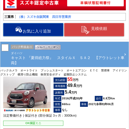
三重県
（株）スズキ自販関東 四日市営業所
見積依頼
お気に入り追加
パック料金あり
ダイハツ
キャスト 『夏得総力祭』 スタイルＸ ＳＡ２ 【アウトレット車
両】
バックカメラ オートライト プッシュスタート オートエアコン ＥＴＣ 禁煙車 アイドリン
グストップ 横滑り防止機能 衝突安全ボディ 盗難防止システム
55
万円
支払総額
49.6
万円
車両価格
5.4
万円
諸費用
2016(平成28)年
6.8万Km
660cc
2027(令和9)年06月
なし
法定整備付き | 保証付き (部分保証 3ヶ月：3000km)
OK保証ミニ