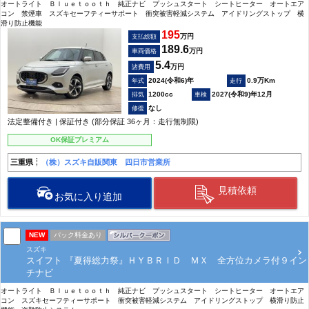
オートライト Ｂｌｕｅｔｏｏｔｈ 純正ナビ プッシュスタート シートヒーター オートエア
コン 禁煙車 スズキセーフティーサポート 衝突被害軽減システム アイドリングストップ 横
滑り防止機能
195
万円
支払総額
189.6
万円
車両価格
5.4
万円
諸費用
2024(令和6)年
0.9万Km
1200cc
2027(令和9)年12月
なし
法定整備付き | 保証付き (部分保証 36ヶ月：走行無制限)
OK保証プレミアム
三重県
（株）スズキ自販関東 四日市営業所
見積依頼
お気に入り追加
NEW
パック料金あり
スズキ
スイフト 『夏得総力祭』ＨＹＢＲＩＤ ＭＸ 全方位カメラ付９イン
チナビ
オートライト Ｂｌｕｅｔｏｏｔｈ 純正ナビ プッシュスタート シートヒーター オートエア
コン スズキセーフティーサポート 衝突被害軽減システム アイドリングストップ 横滑り防止