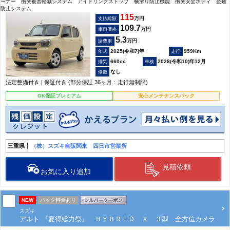
ーナー 衝突被害軽減システム アイドリングストップ 横滑り防止機能 衝突安全ボディ 盗難
防止システム
115
万円
支払総額
109.7
万円
車両価格
5.3
万円
諸費用
2025(令和7)年
959Km
660cc
2028(令和10)年12月
なし
法定整備付き | 保証付き (部分保証 36ヶ月：走行無制限)
OK保証プレミアム
安心メンテナンスパック
三重県
（株）スズキ自販関東 四日市営業所
見積依頼
お気に入り追加
NEW
パック料金あり
スズキ
アルト 『夏得総力祭』 ＨＹＢＲＩＤ Ｘ ３型 全方位カメラ