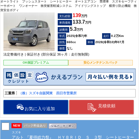
オートライト プッシュスタート シートヒーター オートエアコン 禁煙車 スズキセーフティ
ーサポート ワンオーナー 衝突被害軽減システム アイドリングストップ 横滑り防止機能 衝
突安全ボディ
139
万円
支払総額
133.7
万円
車両価格
5.3
万円
諸費用
2025(令和7)年
0.2万Km
660cc
2028(令和10)年07月
なし
法定整備付き | 保証付き (部分保証 36ヶ月：走行無制限)
OK保証プレミアム
安心メンテナンスパック
三重県
（株）スズキ自販関東 四日市営業所
見積依頼
お気に入り追加
NEW
パック料金あり
スズキ
アルト 『夏得総力祭』 ＨＹＢＲＩＤ Ｓ ３型 シートヒーター