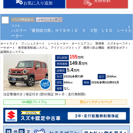
見積依頼
お気に入り追加
パック料金あり
スズキ
ハスラー 『夏得総力祭』ＨＹＢＲＩＤ Ｘ ３型 ＬＥＤ シートヒ
ーター
オートライト プッシュスタート シートヒーター オートエアコン 禁煙車 スズキセーフティ
ーサポート 衝突被害軽減システム アイドリングストップ 横滑り防止機能 衝突安全ボディ
盗難防止システム
155
万円
支払総額
149.6
万円
車両価格
5.4
万円
諸費用
2025(令和7)年
254Km
660cc
2028(令和10)年03月
なし
法定整備付き | 保証付き (部分保証 36ヶ月：走行無制限)
OK保証プレミアム
安心メンテナンスパック