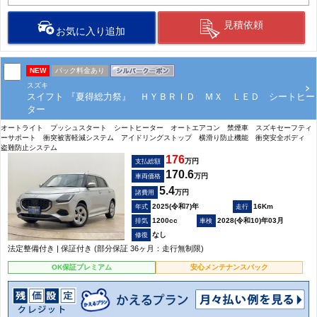
見積依頼
お気に入り追加
NEW
パック料金あり
スズキ
スイフト 『夏得総力祭』 ＨＹＢＲＩＤ ＭＸ ＬＥＤ シートヒー
ター
オートライト プッシュスタート シートヒーター オートエアコン 禁煙車 スズキセーフティ
ーサポート 衝突被害軽減システム アイドリングストップ 横滑り防止機能 衝突安全ボディ
盗難防止システム
176
万円
支払総額
170.6
万円
車両価格
5.4
万円
諸費用
2025(令和7)年
16Km
1200cc
2028(令和10)年03月
なし
法定整備付き | 保証付き (部分保証 36ヶ月：走行無制限)
OK保証プレミアム
安心メンテナンスパック