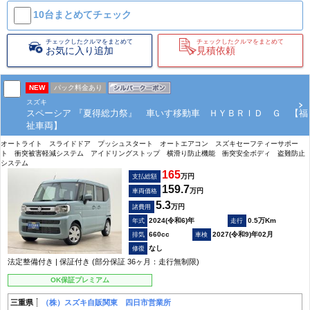
10台まとめて
チェック
チェックしたクルマをまとめて
チェックしたクルマをまとめて
お気に入り追加
見積依頼
NEW
パック料金あり
スズキ
スペーシア 『夏得総力祭』 車いす移動車 ＨＹＢＲＩＤ Ｇ 【福
祉車両】
オートライト スライドドア プッシュスタート オートエアコン スズキセーフティーサポー
ト 衝突被害軽減システム アイドリングストップ 横滑り防止機能 衝突安全ボディ 盗難防止
システム
165
万円
支払総額
159.7
万円
車両価格
5.3
万円
諸費用
2024(令和6)年
0.5万Km
660cc
2027(令和9)年02月
なし
法定整備付き | 保証付き (部分保証 36ヶ月：走行無制限)
OK保証プレミアム
三重県
（株）スズキ自販関東 四日市営業所