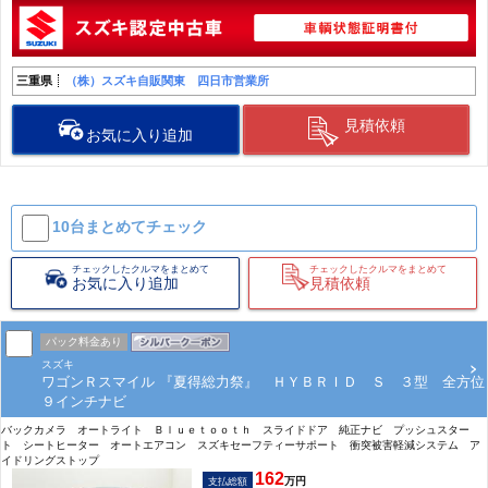
三重県
（株）スズキ自販関東 四日市営業所
見積依頼
お気に入り追加
10台まとめて
チェック
チェックしたクルマをまとめて
チェックしたクルマをまとめて
お気に入り追加
見積依頼
パック料金あり
スズキ
ワゴンＲスマイル 『夏得総力祭』 ＨＹＢＲＩＤ Ｓ ３型 全方位
９インチナビ
バックカメラ オートライト Ｂｌｕｅｔｏｏｔｈ スライドドア 純正ナビ プッシュスター
ト シートヒーター オートエアコン スズキセーフティーサポート 衝突被害軽減システム ア
イドリングストップ
162
万円
支払総額