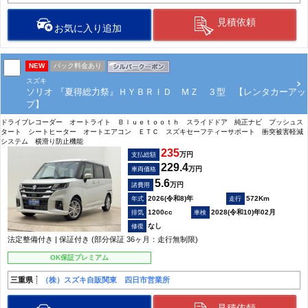
見積依頼
お気に入り追加
NEW
パック料金あり
スズキ
ソリオ 『夏得総力祭』ＨＹＢＲＩＤ ＭＺ ３型 【レンタカーアッ
プ】
ドライブレコーダー オートライト Ｂｌｕｅｔｏｏｔｈ スライドドア 純正ナビ プッシュス
タート シートヒーター オートエアコン ＥＴＣ スズキセーフティーサポート 衝突被害軽減
システム 横滑り防止機能
235
万円
支払総額
229.4
万円
車両価格
5.6
万円
諸費用
2026(令和8)年
572Km
1200cc
2028(令和10)年02月
なし
法定整備付き | 保証付き (部分保証 36ヶ月：走行無制限)
OK保証プレミアム
三重県
（株）スズキ自販関東 四日市営業所
見積依頼