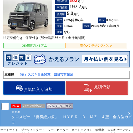
203
万円
支払総額
197.7
万円
車両価格
5.3
万円
諸費用
2025(令和7)年
0.3万Km
660cc
2028(令和10)年09月
なし
法定整備付き | 保証付き (部分保証 36ヶ月：走行無制限)
OK保証プレミアム
安心メンテナンスパック
三重県
（株）スズキ自販関東 四日市営業所
見積依頼
お気に入り追加
NEW
パック料金あり
スズキ
クロスビー 『夏得総力祭』 ＨＹＢＲＩＤ ＭＺ ４型 全方位カメ
ラ
オートライト プッシュスタート シートヒーター オートエアコン 禁煙車 スズキセーフティ