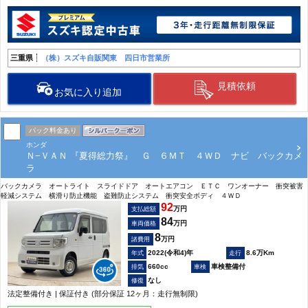
三重県
（株）スズキ自販関東 四日市営業所
見積依頼
お気に入り追加
パック料金あり
ホンダ
Ｎ−ＶＡＮ 『夏得総力祭』 Ｇ ６ＭＴ ４ＷＤ ナビ バックカメ
ラ
バックカメラ オートライト スライドドア オートエアコン ＥＴＣ ワンオーナー 衝突被害
軽減システム 横滑り防止機能 盗難防止システム 衝突安全ボディ ４ＷＤ
92
万円
支払総額
84
万円
車両価格
8
万円
諸費用
2022(令和4)年
8.6万Km
660cc
車検整備付
なし
法定整備付き | 保証付き (部分保証 12ヶ月：走行無制限)