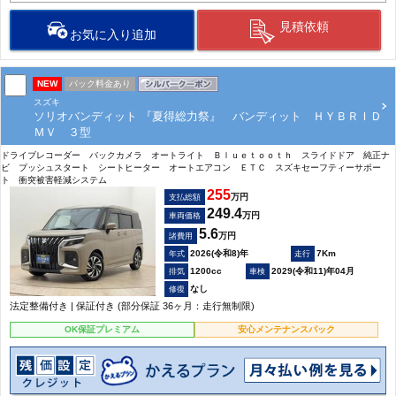
見積依頼
お気に入り追加
NEW
パック料金あり
スズキ
ソリオバンディット 『夏得総力祭』 バンディット ＨＹＢＲＩＤ
ＭＶ ３型
ドライブレコーダー バックカメラ オートライト Ｂｌｕｅｔｏｏｔｈ スライドドア 純正ナ
ビ プッシュスタート シートヒーター オートエアコン ＥＴＣ スズキセーフティーサポー
ト 衝突被害軽減システム
255
万円
支払総額
249.4
万円
車両価格
5.6
万円
諸費用
2026(令和8)年
7Km
1200cc
2029(令和11)年04月
なし
法定整備付き | 保証付き (部分保証 36ヶ月：走行無制限)
OK保証プレミアム
安心メンテナンスパック