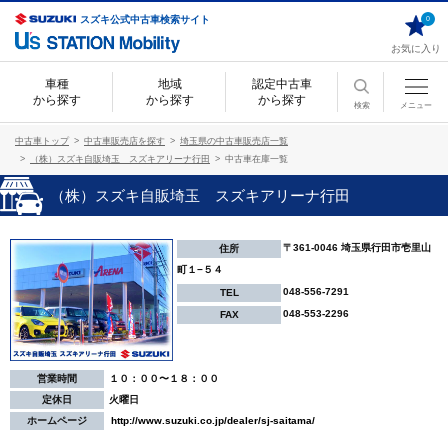
スズキ公式中古車検索サイト
0
お気に入り
車種
地域
認定中古車
から探す
から探す
から探す
検索
メニュー
中古車トップ
中古車販売店を探す
埼玉県の中古車販売店一覧
（株）スズキ自販埼玉 スズキアリーナ行田
中古車在庫一覧
（株）スズキ自販埼玉 スズキアリーナ行田
〒361-0046 埼玉県行田市壱里山
住所
町１−５４
048-556-7291
TEL
048-553-2296
FAX
営業時間
１０：００〜１８：００
定休日
火曜日
ホームページ
http://www.suzuki.co.jp/dealer/sj-saitama/