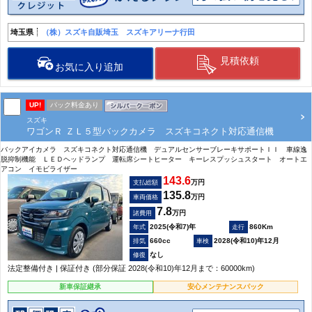
埼玉県
（株）スズキ自販埼玉 スズキアリーナ行田
見積依頼
お気に入り追加
UP!
パック料金あり
スズキ
ワゴンＲ ＺＬ５型バックカメラ スズキコネクト対応通信機
バックアイカメラ スズキコネクト対応通信機 デュアルセンサーブレーキサポートＩＩ 車線逸
脱抑制機能 ＬＥＤヘッドランプ 運転席シートヒーター キーレスプッシュスタート オートエ
アコン イモビライザー
143.6
万円
支払総額
135.8
万円
車両価格
7.8
万円
諸費用
2025(令和7)年
860Km
660cc
2028(令和10)年12月
なし
法定整備付き | 保証付き (部分保証 2028(令和10)年12月まで：60000km)
新車保証継承
安心メンテナンスパック