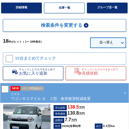
詳細情報
グループ店一覧
在庫一覧
検索条件を変更する
18
件がヒット（ 1〜 18件表示）
並べ替え
10台まとめて
チェック
チェックしたクルマをまとめて
チェックしたクルマをまとめて
お気に入り追加
見積依頼
NEW
パック料金あり
スズキ
ワゴンＲスマイル Ｇ ３型 衝突被害軽減装置
138.5
万円
支払総額
130.8
万円
車両価格
7.7
万円
諸費用
2026(令和8)年
0.3万Km