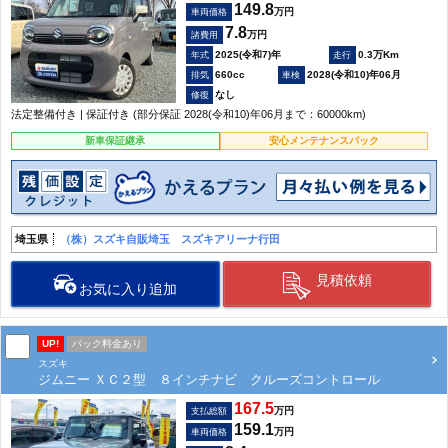
149.8
万円
車両価格
7.8
万円
諸費用
2025(令和7)年
0.3万Km
660cc
2028(令和10)年06月
なし
法定整備付き | 保証付き (部分保証 2028(令和10)年06月まで：60000km)
新車保証継承
安心メンテナンスパック
埼玉県
（株）スズキ自販埼玉 スズキアリーナ行田
見積依頼
お気に入り追加
UP!
パック料金あり
スズキ
ジムニー ＸＣ２型 ８インチナビ クルーズコントロール
167.5
万円
支払総額
159.1
万円
車両価格