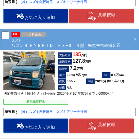
埼玉県
（株）スズキ自販埼玉 スズキアリーナ行田
見積依頼
お気に入り追加
UP!
パック料金あり
スズキ
ワゴンＲ ＨＹＢＲＩＤ ＦＸ−Ｓ ４型 衝突被害軽減装置
135
万円
支払総額
127.8
万円
車両価格
7.2
万円
諸費用
2025(令和7)年
0.5万Km
660cc
2028(令和10)年07月
なし
法定整備付き | 保証付き (部分保証 2028(令和10)年07月まで：60000km)
新車保証継承
埼玉県
（株）スズキ自販埼玉 スズキアリーナ行田
見積依頼
お気に入り追加