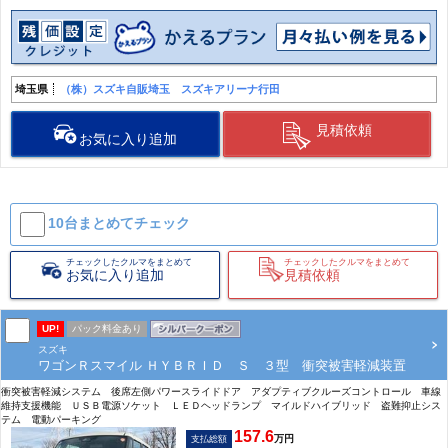
埼玉県
（株）スズキ自販埼玉 スズキアリーナ行田
見積依頼
お気に入り追加
10台まとめて
チェック
チェックしたクルマをまとめて
チェックしたクルマをまとめて
お気に入り追加
見積依頼
UP!
パック料金あり
スズキ
ワゴンＲスマイル ＨＹＢＲＩＤ Ｓ ３型 衝突被害軽減装置
衝突被害軽減システム 後席左側パワースライドドア アダプティブクルーズコントロール 車線
維持支援機能 ＵＳＢ電源ソケット ＬＥＤヘッドランプ マイルドハイブリッド 盗難抑止シス
テム 電動パーキング
157.6
万円
支払総額