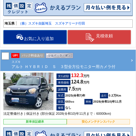
埼玉県
（株）スズキ自販埼玉 スズキアリーナ行田
見積依頼
お気に入り追加
UP!
パック料金あり
スズキ
アルト ＨＹＢＲＩＤ Ｓ ３型全方位モニター用カメラ付
132.3
万円
支払総額
124.8
万円
車両価格
7.5
万円
諸費用
2025(令和7)年
0.2万Km
660cc
2028(令和10)年11月
なし
法定整備付き | 保証付き (部分保証 2028(令和10)年11月まで：60000km)
新車保証継承
安心メンテナンスパック