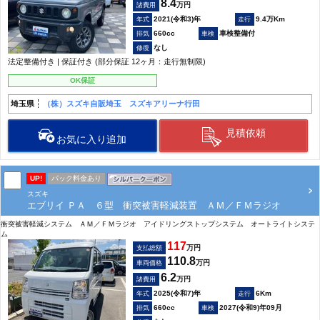
8.4
万円
諸費用
2021(令和3)年
9.4万Km
660cc
車検整備付
なし
法定整備付き | 保証付き (部分保証 12ヶ月：走行無制限)
OK保証
埼玉県
（株）スズキ自販埼玉 スズキアリーナ行田
見積依頼
お気に入り追加
UP!
パック料金あり
スズキ
エブリイ ＰＡ ６型 衝突被害軽減装置 ＡＭ／ＦＭラジオ
衝突被害軽減システム ＡＭ／ＦＭラジオ アイドリングストップシステム オートライトシステ
ム
117
万円
支払総額
110.8
万円
車両価格
6.2
万円
諸費用
2025(令和7)年
6Km
660cc
2027(令和9)年09月