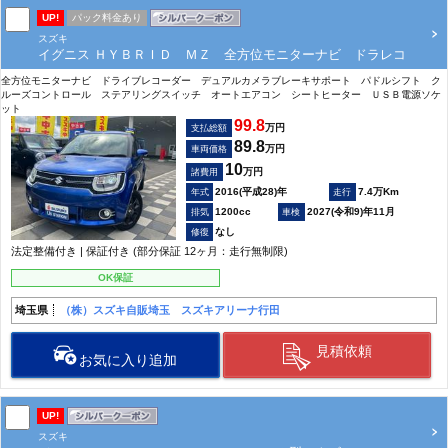
UP!
パック料金あり
スズキ
イグニス ＨＹＢＲＩＤ ＭＺ 全方位モニターナビ ドラレコ
全方位モニターナビ ドライブレコーダー デュアルカメラブレーキサポート パドルシフト ク
ルーズコントロール ステアリングスイッチ オートエアコン シートヒーター ＵＳＢ電源ソケ
ット
99.8
万円
支払総額
89.8
万円
車両価格
10
万円
諸費用
2016(平成28)年
7.4万Km
1200cc
2027(令和9)年11月
なし
法定整備付き | 保証付き (部分保証 12ヶ月：走行無制限)
OK保証
埼玉県
（株）スズキ自販埼玉 スズキアリーナ行田
見積依頼
お気に入り追加
UP!
スズキ