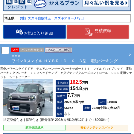
埼玉県
（株）スズキ自販埼玉 スズキアリーナ行田
見積依頼
お気に入り追加
UP!
パック料金あり
スズキ
ワゴンＲスマイル ＨＹＢＲＩＤ Ｘ ３型 電動パーキング
両側パワースライドドア デュアルセンサーブレーキサポートＩＩ マイルドハイブリッド 電動
パーキングブレーキ ＬＥＤヘッドランプ アダプティブクルーズコントロール ＵＳＢ電源ソケ
ット シートヒーター
162.5
万円
支払総額
154.8
万円
車両価格
7.7
万円
諸費用
2025(令和7)年
119Km
660cc
2028(令和10)年12月
なし
法定整備付き | 保証付き (部分保証 2028(令和10)年12月まで：60000km)
新車保証継承
安心メンテナンスパック