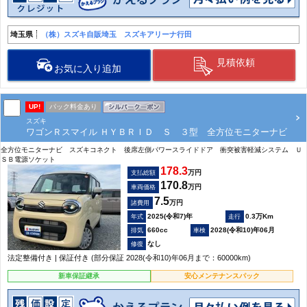
埼玉県
（株）スズキ自販埼玉 スズキアリーナ行田
見積依頼
お気に入り追加
UP!
パック料金あり
スズキ
ワゴンＲスマイル ＨＹＢＲＩＤ Ｓ ３型 全方位モニターナビ
全方位モニターナビ スズキコネクト 後席左側パワースライドドア 衝突被害軽減システム Ｕ
ＳＢ電源ソケット
178.3
万円
支払総額
170.8
万円
車両価格
7.5
万円
諸費用
2025(令和7)年
0.3万Km
660cc
2028(令和10)年06月
なし
法定整備付き | 保証付き (部分保証 2028(令和10)年06月まで：60000km)
新車保証継承
安心メンテナンスパック