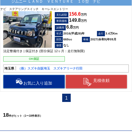
ジムニー ＬＡＮＤ ＶＥＮＴＵＲＥ １０型 ナビ
ナビ ステアリングスイッチ キーレスエントリー
156.6
万円
支払総額
149.8
万円
車両価格
6.8
万円
諸費用
2016(平成28)年
3.4万Km
660cc
2027(令和9)年09月
なし
法定整備付き | 保証付き (部分保証 12ヶ月：走行無制限)
OK保証
埼玉県
（株）スズキ自販埼玉 スズキアリーナ行田
見積依頼
お気に入り追加
1
18
件がヒット（1〜18件表示）