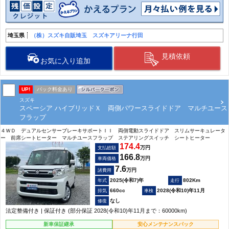
埼玉県
（株）スズキ自販埼玉 スズキアリーナ行田
見積依頼
お気に入り追加
UP!
パック料金あり
スズキ
スペーシア ハイブリッドＸ 両側パワースライドドア マルチユース
フラップ
４ＷＤ デュアルセンサーブレーキサポートＩＩ 両側電動スライドドア スリムサーキュレータ
ー 前席シートヒーター マルチユースフラップ ステアリングスイッチ シートヒーター
174.4
万円
支払総額
166.8
万円
車両価格
7.6
万円
諸費用
2025(令和7)年
802Km
660cc
2028(令和10)年11月
なし
法定整備付き | 保証付き (部分保証 2028(令和10)年11月まで：60000km)
新車保証継承
安心メンテナンスパック