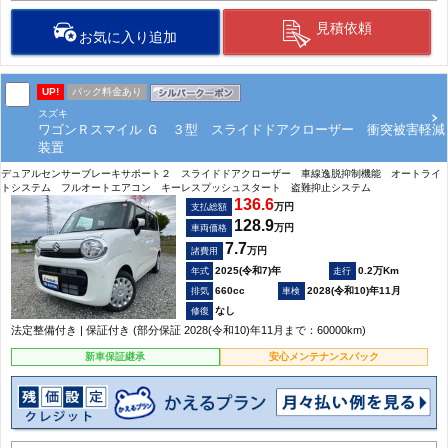
見積依頼
お気に入り追加
UP!
パック料金あり
スズキ
ワゴンＲスマイル Ｇ ３型 スライドドアクローザー 衝突被害軽減
装置
デュアルセンサーブレーキサポート２ スライドドアクローザー 車線逸脱抑制機能 オートライ
トシステム フルオートエアコン キーレスプッシュスタート 盗難抑止システム
136.6
万円
支払総額
128.9
万円
車両価格
7.7
万円
諸費用
2025(令和7)年
0.2万Km
660cc
2028(令和10)年11月
なし
法定整備付き | 保証付き (部分保証 2028(令和10)年11月まで：60000km)
新車保証継承
安心メンテナンスパック