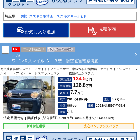
埼玉県
（株）スズキ自販埼玉 スズキアリーナ行田
見積依頼
お気に入り追加
UP!
パック料金あり
スズキ
ワゴンＲスマイル Ｇ ３型 衝突被害軽減装置
衝突被害軽減システム スライドドアクローザー 車線逸脱抑制機能 オートライトシステム フ
ルオートエアコン キーレスプッシュスタート 盗難抑止システム
134.5
万円
支払総額
126.8
万円
車両価格
7.7
万円
諸費用
2025(令和7)年
0.2万Km
660cc
2028(令和10)年09月
なし
法定整備付き | 保証付き (部分保証 2028(令和10)年09月まで：60000km)
新車保証継承
安心メンテナンスパック