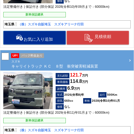
なし
法定整備付き | 保証付き (部分保証 2028(令和10)年09月まで：60000km)
新車保証継承
埼玉県
（株）スズキ自販埼玉 スズキアリーナ行田
見積依頼
お気に入り追加
UP!
パック料金あり
スズキ
キャリイトラック ＫＣ ８型 衝突被害軽減装置
121.7
万円
支払総額
114.8
万円
車両価格
6.9
万円
諸費用
2026(令和8)年
500Km
660cc
2028(令和10)年01月
なし
法定整備付き | 保証付き (部分保証 2029(令和11)年01月まで：60000km)
新車保証継承
埼玉県
（株）スズキ自販埼玉 スズキアリーナ行田