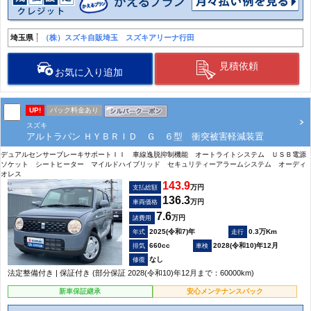
埼玉県
（株）スズキ自販埼玉 スズキアリーナ行田
見積依頼
お気に入り追加
UP!
パック料金あり
スズキ
アルトラパン ＨＹＢＲＩＤ Ｇ ６型 衝突被害軽減装置
デュアルセンサーブレーキサポートＩＩ 車線逸脱抑制機能 オートライトシステム ＵＳＢ電源
ソケット シートヒーター マイルドハイブリッド セキュリティーアラームシステム オーディ
オレス
143.9
万円
支払総額
136.3
万円
車両価格
7.6
万円
諸費用
2025(令和7)年
0.3万Km
660cc
2028(令和10)年12月
なし
法定整備付き | 保証付き (部分保証 2028(令和10)年12月まで：60000km)
新車保証継承
安心メンテナンスパック