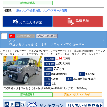
新車保証継承
埼玉県
（株）スズキ自販埼玉 スズキアリーナ行田
見積依頼
お気に入り追加
UP!
パック料金あり
スズキ
ワゴンＲスマイル Ｇ ３型 スライドドアクローザー
スライドドアクローザー デュアルセンサーブレーキサポートＩＩ 車線逸脱抑制機能 キーレス
プッシュスタート オートエアコン リヤヒーターダクト セキュリティーアラームシステム
134.5
万円
支払総額
126.8
万円
車両価格
7.7
万円
諸費用
2025(令和7)年
0.2万Km
660cc
2028(令和10)年11月
なし
法定整備付き | 保証付き (部分保証 2028(令和10)年11月まで：60000km)
新車保証継承
安心メンテナンスパック