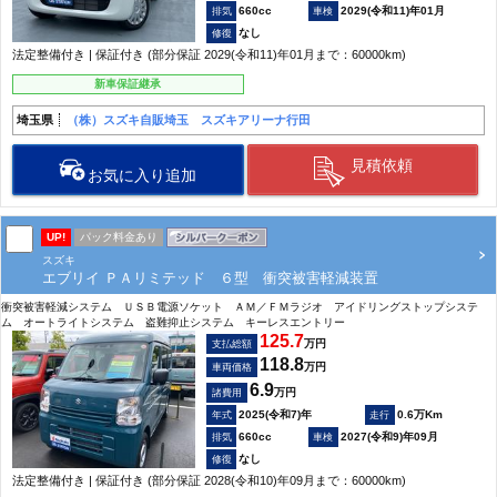
660cc
2029(令和11)年01月
なし
法定整備付き | 保証付き (部分保証 2029(令和11)年01月まで：60000km)
新車保証継承
埼玉県
（株）スズキ自販埼玉 スズキアリーナ行田
見積依頼
お気に入り追加
UP!
パック料金あり
スズキ
エブリイ ＰＡリミテッド ６型 衝突被害軽減装置
衝突被害軽減システム ＵＳＢ電源ソケット ＡＭ／ＦＭラジオ アイドリングストップシステ
ム オートライトシステム 盗難抑止システム キーレスエントリー
125.7
万円
支払総額
118.8
万円
車両価格
6.9
万円
諸費用
2025(令和7)年
0.6万Km
660cc
2027(令和9)年09月
なし
法定整備付き | 保証付き (部分保証 2028(令和10)年09月まで：60000km)