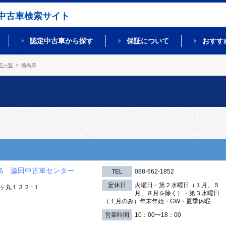
中古車検索サイト
認定中古車から探す
保証について
おすす
店一覧
徳島県
島 論田中古車センター
TEL
088-662-1852
定休日
火曜日・第２水曜日（１月、５
ヶ丸１３２−１
月、８月を除く）・第３水曜日
（１月のみ）年末年始・GW・夏季休暇
営業時間
10：00〜18：00