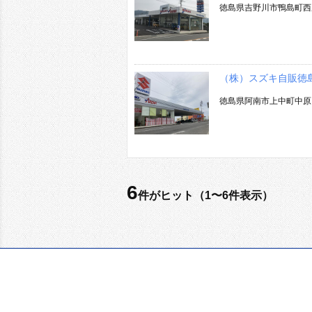
徳島県吉野川市鴨島町西
（株）スズキ自販徳
徳島県阿南市上中町中原
6
件がヒット（1〜6件表示）