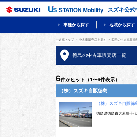
スズキ公式
車種から探す
地域から探す
中古車トップ
中古車販売店を探す
四国の中古車販売
徳島の中古車販売店一覧
6
件がヒット（1〜6件表示）
（株）スズキ自販徳島
（株）スズキ自販徳
徳島県徳島市大原町千代