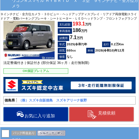
ワゴンＲスマイル ＨＹＢＲＩＤ Ｘ ３型 ９インチナビ・全方位カ
メラ
９インチナビ・全方位カメラ・３Ｄビュー・ヘッドアップディスプレイ・リアドア両側電動スライ
ドドア・電動パーキングブレーキ・シートヒーター・ＬＥＤヘッドランプ・フロントフォグランプ
193.1
万円
支払総額
186
万円
車両価格
7.1
万円
諸費用
2025(令和7)年
0.2万Km
660cc
2028(令和10)年12月
なし
法定整備付き | 保証付き (部分保証 36ヶ月：走行無制限)
OK保証プレミアム
徳島県
（株）スズキ自販徳島 スズキアリーナ板野
見積依頼
お気に入り追加
パック料金あり