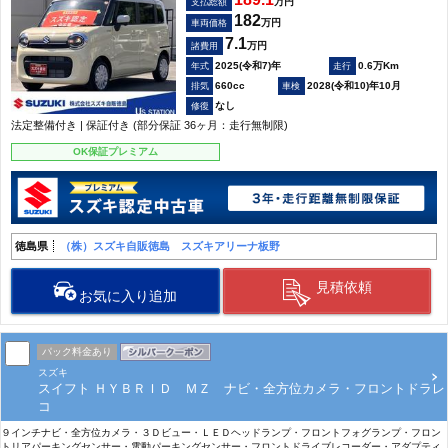
万円
支払総額
182
万円
車両価格
7.1
万円
諸費用
2025(令和7)年
0.6万Km
660cc
2028(令和10)年10月
なし
法定整備付き | 保証付き (部分保証 36ヶ月：走行無制限)
OK保証プレミアム
徳島県
（株）スズキ自販徳島 スズキアリーナ板野
見積依頼
お気に入り追加
パック料金あり
スズキ
スイフト ＨＹＢＲＩＤ ＭＺ ナビ・全方位カメラ・フロントドラレ
コ
９インチナビ・全方位カメラ・３Ｄビュー・ＬＥＤヘッドランプ・フロントフォグランプ・フロン
トリアパーキングセンサー・電動パーキングセンサー・フロントドライブレコーダー・アダプティ