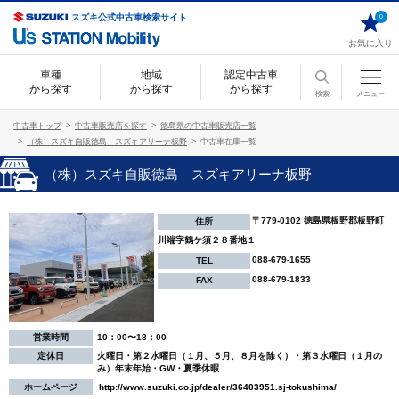
スズキ公式中古車検索サイト
0
お気に入り
車種
地域
認定中古車
から探す
から探す
から探す
検索
メニュー
中古車トップ
中古車販売店を探す
徳島県の中古車販売店一覧
（株）スズキ自販徳島 スズキアリーナ板野
中古車在庫一覧
（株）スズキ自販徳島 スズキアリーナ板野
〒779-0102 徳島県板野郡板野町
住所
川端字鶴ケ須２８番地１
088-679-1655
TEL
088-679-1833
FAX
営業時間
10：00〜18：00
定休日
火曜日・第２水曜日（１月、５月、８月を除く）・第３水曜日（１月の
み）年末年始・GW・夏季休暇
ホームページ
http://www.suzuki.co.jp/dealer/36403951.sj-tokushima/