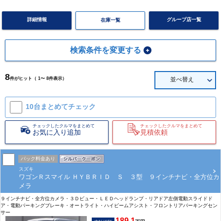
詳細情報
グループ店一覧
在庫一覧
検索条件を変更する
8
件がヒット（ 1〜 8件表示）
並べ替え
10台まとめて
チェック
チェックしたクルマをまとめて
チェックしたクルマをまとめて
お気に入り追加
見積依頼
パック料金あり
スズキ
ワゴンＲスマイル ＨＹＢＲＩＤ Ｓ ３型 ９インチナビ・全方位カ
メラ
９インチナビ・全方位カメラ・３Ｄビュー・ＬＥＤヘッドランプ・リアドア左側電動スライドド
ア・電動パーキングブレーキ・オートライト・ハイビームアシスト・フロントリアパーキングセン
サー
189.1