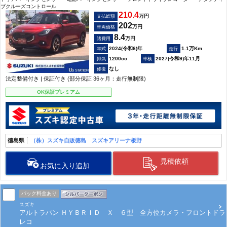
ブクルーズコントロール
210.4
万円
支払総額
202
万円
車両価格
8.4
万円
諸費用
2024(令和6)年
1.1万Km
1200cc
2027(令和9)年11月
なし
法定整備付き | 保証付き (部分保証 36ヶ月：走行無制限)
OK保証プレミアム
徳島県
（株）スズキ自販徳島 スズキアリーナ板野
見積依頼
お気に入り追加
パック料金あり
スズキ
アルトラパン ＨＹＢＲＩＤ Ｘ ６型 全方位カメラ・フロントドラ
レコ