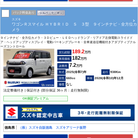
パック料金あり
スズキ
ワゴンＲスマイル ＨＹＢＲＩＤ Ｓ ３型 ９インチナビ・全方位カ
メラ
９インチナビ・全方位カメラ・３Ｄビュー・ＬＥＤヘッドランプ・リアドア左側電動スライドド
ア・ヘッドアップディスプレイ・電動パーキングブレーキ・全車速追従機能付きアダプティブクル
ーズコントロール
189.2
万円
支払総額
182
万円
車両価格
7.2
万円
諸費用
2025(令和7)年
938Km
660cc
2028(令和10)年12月
なし
法定整備付き | 保証付き (部分保証 36ヶ月：走行無制限)
OK保証プレミアム
徳島県
（株）スズキ自販徳島 スズキアリーナ板野