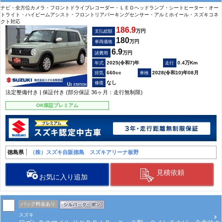
ナビ・全方位カメラ・フロントドライブレコーダー・ＬＥＤヘッドランプ・シートヒーター・オー
トライト・ハイビームアシスト・フロントリアパーキングセンサー・アルミホイール・スズキコネ
クト対応
186.9
万円
支払総額
180
万円
車両価格
6.9
万円
諸費用
2025(令和7)年
0.4万Km
660cc
2028(令和10)年08月
なし
法定整備付き | 保証付き (部分保証 36ヶ月：走行無制限)
OK保証プレミアム
徳島県
（株）スズキ自販徳島 スズキアリーナ板野
見積依頼
お気に入り追加
パック料金あり
スズキ