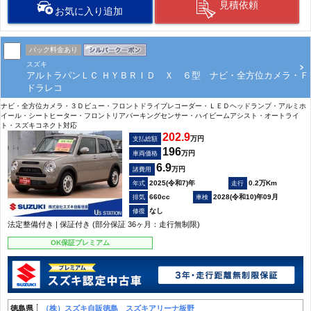
見積依頼
お気に入り追加
パック料金あり
スズキ
アルトラパンＬＣ ＨＹＢＲＩＤ Ｘ ６型 ナビ・全方位カメラ・Ｆ
ドラレコ
ナビ・全方位カメラ・３Ｄビュー・フロントドライブレコーダー・ＬＥＤヘッドランプ・アルミホ
イール・シートヒーター・フロントリアパーキングセンサー・ハイビームアシスト・オートライ
ト・スズキコネクト対応
202.9
万円
支払総額
196
万円
車両価格
6.9
万円
諸費用
2025(令和7)年
0.2万Km
660cc
2028(令和10)年09月
なし
法定整備付き | 保証付き (部分保証 36ヶ月：走行無制限)
OK保証プレミアム
徳島県
（株）スズキ自販徳島 スズキアリーナ板野