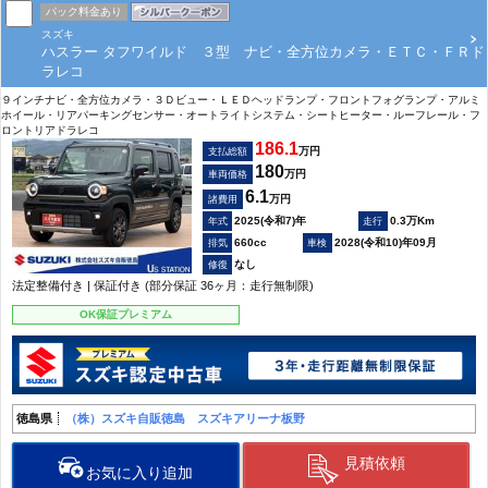
パック料金あり
スズキ
ハスラー タフワイルド ３型 ナビ・全方位カメラ・ＥＴＣ・ＦＲド
ラレコ
９インチナビ・全方位カメラ・３Ｄビュー・ＬＥＤヘッドランプ・フロントフォグランプ・アルミ
ホイール・リアパーキングセンサー・オートライトシステム・シートヒーター・ルーフレール・フ
ロントリアドラレコ
186.1
万円
支払総額
180
万円
車両価格
6.1
万円
諸費用
2025(令和7)年
0.3万Km
660cc
2028(令和10)年09月
なし
法定整備付き | 保証付き (部分保証 36ヶ月：走行無制限)
OK保証プレミアム
徳島県
（株）スズキ自販徳島 スズキアリーナ板野
見積依頼
お気に入り追加