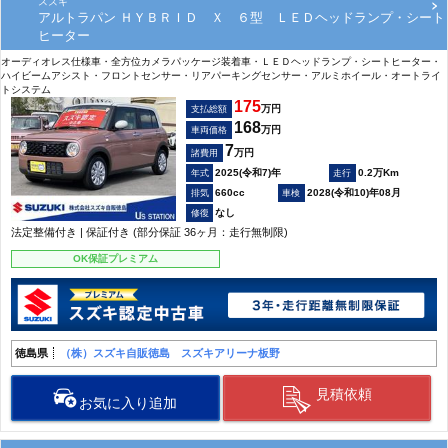
スズキ
アルトラパン ＨＹＢＲＩＤ Ｘ ６型 ＬＥＤヘッドランプ・シート
ヒーター
オーディオレス仕様車・全方位カメラパッケージ装着車・ＬＥＤヘッドランプ・シートヒーター・
ハイビームアシスト・フロントセンサー・リアパーキングセンサー・アルミホイール・オートライ
トシステム
175
万円
支払総額
168
万円
車両価格
7
万円
諸費用
2025(令和7)年
0.2万Km
660cc
2028(令和10)年08月
なし
法定整備付き | 保証付き (部分保証 36ヶ月：走行無制限)
OK保証プレミアム
徳島県
（株）スズキ自販徳島 スズキアリーナ板野
見積依頼
お気に入り追加