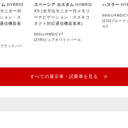
タム
HYBRID
スペーシア カスタム
HYBRID
ハスラー
HY
位モニター付
XS (全方位モニター付メモリ
660cc/4WD/C
ション・ス
ーナビゲーション・スズキコ
[ZJ3]ブルー
通信機装着
ネクト対応通信機装着車)
ル3
660cc/4WD/CVT
[ZVR]ピュアホワイトパール
シュブラックパー
すべての展示車・試乗車を見る