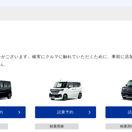
合がございます。確実にクルマに触れていただくために、事前に店
せん。
約
試乗予約
試
軽乗用車
軽乗用