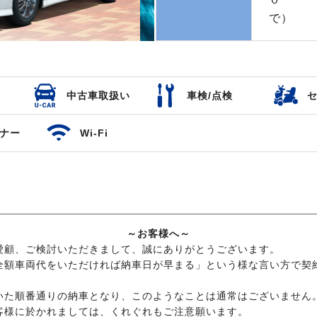
で）
中古車取扱い
車検/点検
ナー
Wi-Fi
～お客様へ～
愛顧、ご検討いただきまして、誠にありがとうございます。
全額車両代をいただければ納車日が早まる」という様な言い方で契
いた順番通りの納車となり、このようなことは通常はございません
客様に於かれましては、くれぐれもご注意願います。