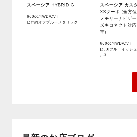
スペーシア
HYBRID G
スペーシア カス
XSターボ (全方
660cc/4WD/CVT
メモリーナビゲー
[ZYW]オフブルーメタリック
ズキコネクト対応
車)
660cc/4WD/CVT
[ZJ3]ブルーイッ
ル3