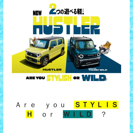
Ａｒｅ ｙｏｕ
ＳＴＹＬＩＳ
Ｈ
ｏｒ
ＷＩＬＤ
？