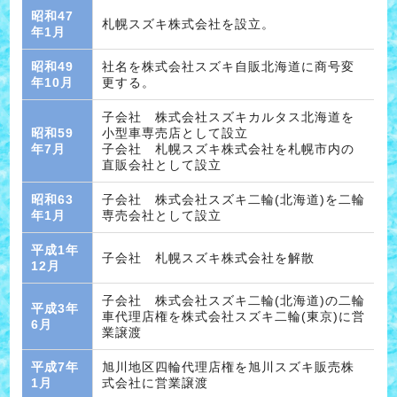
昭和47
札幌スズキ株式会社を設立。
年1月
昭和49
社名を株式会社スズキ自販北海道に商号変
年10月
更する。
子会社 株式会社スズキカルタス北海道を
昭和59
小型車専売店として設立
年7月
子会社 札幌スズキ株式会社を札幌市内の
直販会社として設立
昭和63
子会社 株式会社スズキ二輪(北海道)を二輪
年1月
専売会社として設立
平成1年
子会社 札幌スズキ株式会社を解散
12月
子会社 株式会社スズキ二輪(北海道)の二輪
平成3年
車代理店権を株式会社スズキ二輪(東京)に営
6月
業譲渡
平成7年
旭川地区四輪代理店権を旭川スズキ販売株
1月
式会社に営業譲渡