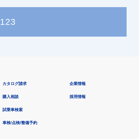
1123
カタログ請求
企業情報
購入相談
採用情報
試乗車検索
車検/点検/整備予約