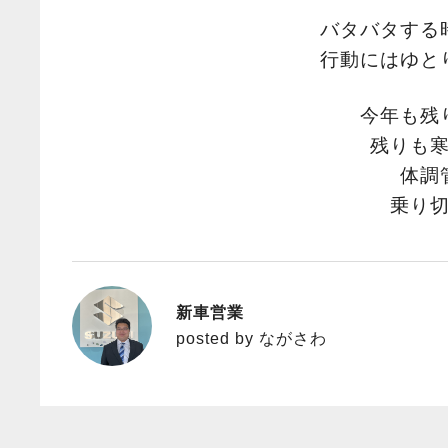
バタバタする
行動にはゆと
今年も残
残りも
体調
乗り
新車営業
ながさわ
posted by ながさわ