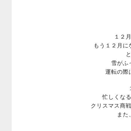
１２
もう１２月に
雪がふ
運転の際
忙しくな
クリスマス商
また