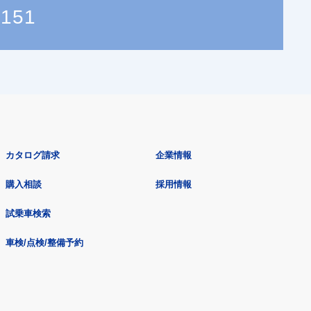
5151
カタログ請求
企業情報
購入相談
採用情報
試乗車検索
車検/点検/整備予約