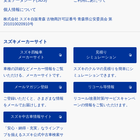
安全データシート(SDS)
ご利用にあたって
個人情報について
株式会社 スズキ自販青森 古物商許可証番号 青森県公安委員会 第
201010020910号
スズキメーカーサイト
スズキ四輪車
見積り
メーカーサイト
シミュレーション
車種の詳細などメーカー情報をご覧
スズキのクルマの見積りを簡単にシ
いただける、メーカーサイトです。
ミュレーションできます。
メールマガジン登録
リコール等情報
ご登録いただくと、さまざまな情報
リコール/改善対策/サービスキャンペ
をメールでお届けします。
ーンの情報をご覧いただけます。
スズキ中古車情報サイト
「安心・納得・充実」なラインアッ
プを揃えるスズキ公式中古車検索サ