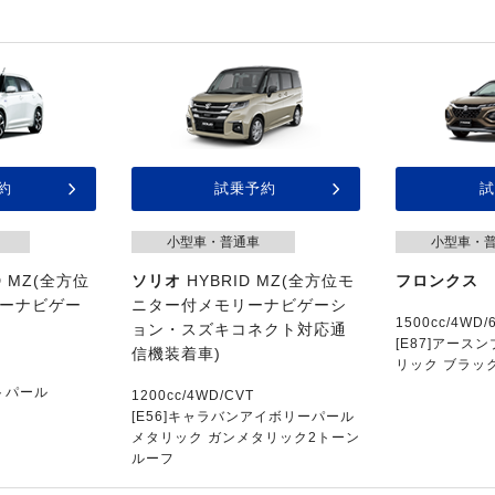
約
試乗予約
試
小型車・普通車
小型車・
D MZ(全方位
ソリオ
HYBRID MZ(全方位モ
フロンクス
ーナビゲー
ニター付メモリーナビゲーシ
1500cc/4WD/
ョン・スズキコネクト対応通
[E87]アース
信機装着車)
リック ブラッ
イトパール
1200cc/4WD/CVT
[E56]キャラバンアイボリーパール
メタリック ガンメタリック2トーン
ルーフ