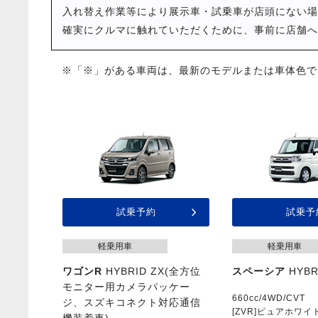
入れ替え作業等により展示車・試乗車が店頭にない場
確実にクルマに触れていただくために、事前に店舗へ
※「※」がある車両は、最新のモデルまたは車体色で
試乗予約
試乗予
軽乗用車
軽乗用車
ワゴンR
HYBRID ZX(全方位
スペーシア
HYBR
モニター用カメラパッケー
660cc/4WD/CVT
ジ、スズキコネクト対応通信
[ZVR]ピュアホワ