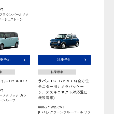
VT
バンブラウンパールメタ
ベージュ2トーン
乗予約
試乗予約
車
軽乗用車
マイル
HYBRID X
ラパン LC
HYBRID X(全方位
モニター用カメラパッケー
VT
ジ、スズキコネクト対応通信
ルーメタリック ガン
機装着車)
ーンルーフ
660cc/4WD/CVT
[EYA]ノクターンブルーパール ソフ