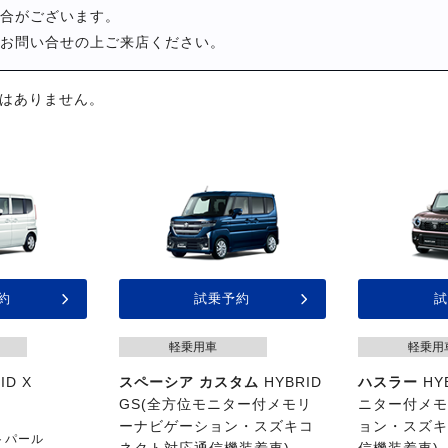
合がございます。
お問い合せの上ご来店ください。
はありません。
約
試乗予約
試
軽乗用車
軽乗用
ID X
スペーシア カスタム
HYBRID
ハスラー
HY
GS(全方位モニター付メモリ
ニター付メ
ーナビゲーション・スズキコ
ョン・スズ
イトパール