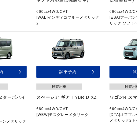
ネクト対応通信機装着車)
信機装着車)
660cc/4WD/CVT
660cc/4WD/C
[WAL]インディゴブルーメタリック
[ESA]アー
2
リック ソフト
約
試乗予約
試
軽乗用車
軽乗用
Zターボハイ
スペーシア ギア
HYBRID XZ
ワゴンR ス
660cc/4WD/CVT
660cc/4WD/C
[WBW]モスグレーメタリック
[DYA]オフブ
メタリック2ト
リーンメタリック