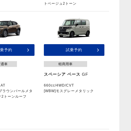
トベージュ2トーン
乗予約
試乗予約
普通車
軽商用車
スペーシア ベース
GF
6AT
660cc/4WD/CVT
ンブラウンパールメタ
[WBW]モスグレーメタリック
ク2トーンルーフ