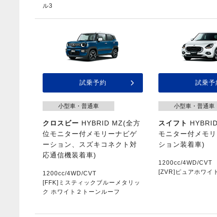
ル3
試乗予約
試乗予
小型車・普通車
小型車・普通車
クロスビー
HYBRID MZ(全方
スイフト
HYBRI
位モニター付メモリーナビゲ
モニター付メモリ
ーション、スズキコネクト対
ション装着車)
応通信機装着車)
1200cc/4WD/CVT
[ZVR]ピュアホワ
1200cc/4WD/CVT
[FFK]ミスティックブルーメタリッ
ク ホワイト２トーンルーフ