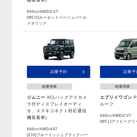
機装着車)
660cc/4WD/CVT
[WCG]ルーセントベージュパール
メタリック
試乗予約
試乗予
軽乗用車
軽乗用車
ジムニー
XC(バックアイカメ
エブリイワゴン
P
ラ付ディスプレイオーディ
ルーフ
オ、スズキコネクト対応通信
660cc/4WD/CVT
機装着車)
[WCL]アイビーグ
660cc/4WD/4AT
[ZJ3]ブルーイッシュブラックパー