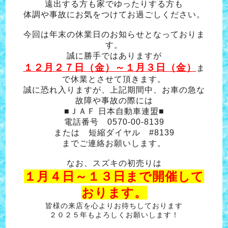
遠出する方も家でゆったりする方も
体調や事故にお気をつけてお過ごしください。
今回は年末の休業日のお知らせとなっておりま
す。
誠に勝手ではありますが
１２月２７日（金）～１月３日（金）
ま
で休業とさせて頂きます。
誠に恐れ入りますが、上記期間中、お車の急な
故障や事故の際には
■ＪＡＦ 日本自動車連盟■
電話番号 0570-00-8139
または 短縮ダイヤル #8139
までご連絡お願いします。
なお、スズキの初売りは
１月４日～１３日まで開催して
おります。
皆様の来店を心よりお待ちしております
２０２５年もよろしくお願いします！