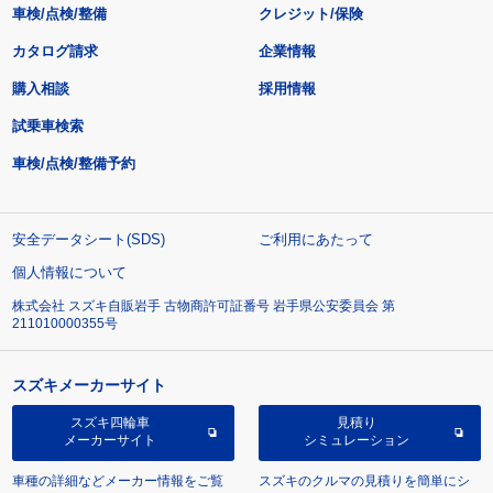
車検/点検/整備
クレジット/保険
カタログ請求
企業情報
購入相談
採用情報
試乗車検索
車検/点検/整備予約
安全データシート(SDS)
ご利用にあたって
個人情報について
株式会社 スズキ自販岩手 古物商許可証番号 岩手県公安委員会 第
211010000355号
スズキメーカーサイト
スズキ四輪車
見積り
メーカーサイト
シミュレーション
車種の詳細などメーカー情報をご覧
スズキのクルマの見積りを簡単にシ