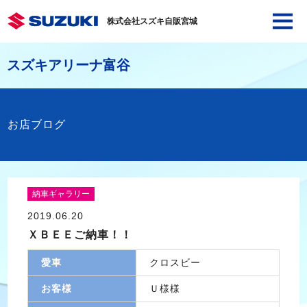
株式会社スズキ自販宮城
スズキアリーナ富谷
お店ブログ
納車ギャラリー
2019.06.20
ＸＢＥＥご納車！！
愛車
クロスビー
お客様
Ｕ様様