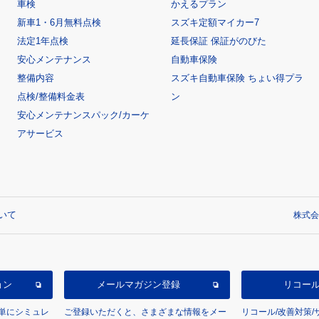
車検
かえるプラン
新車1・6月無料点検
スズキ定額マイカー7
法定1年点検
延長保証 保証がのびた
安心メンテナンス
自動車保険
整備内容
スズキ自動車保険 ちょい得プラ
点検/整備料金表
ン
安心メンテナンスパック/カーケ
アサービス
いて
株式会
ョン
メールマガジン登録
リコー
単にシミュレ
ご登録いただくと、さまざまな情報をメー
リコール/改善対策