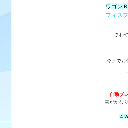
ワゴン
フィズ
さわ
今までお
自動ブ
雪がかな
４