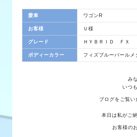
愛車
ワゴンR
お客様
Ｕ様
グレード
ＨＹＢＲＩＤ ＦＸ
ボディーカラー
フィズブルーパールメ
み
いつ
ブログをご覧い
本日は私がご
お客様の