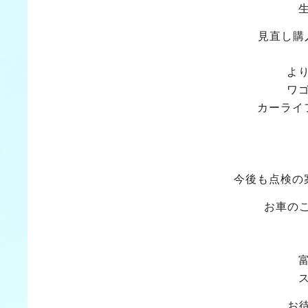
見直し購
よ
ワ
カーライ
今後も点検の
お車の
お