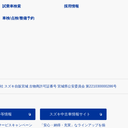
試乗車検索
採用情報
車検/点検/整備予約
社 スズキ自販宮城 古物商許可証番号 宮城県公安委員会 第221030000286号
ル等情報
スズキ中古車情報サイト
/サービスキャンペーン
「安心・納得・充実」なラインアップを揃