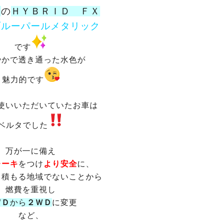
Ｒ
の
ＨＹＢＲＩＤ ＦＸ
ブルーパールメタリック
です
やかで透き通った水色が
魅力的です
使いいただいていたお車は
ベルタでした
万が一に備え
レーキ
をつけ
より安全
に、
り積もる地域でないことから
燃費を重視し
ＷＤ
から
２ＷＤ
に変更
など、