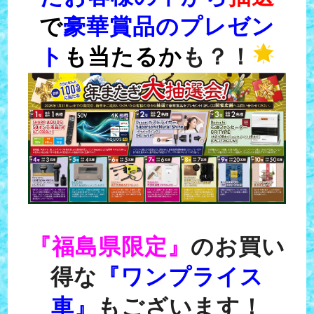
で
豪華賞品のプレゼン
ト
も当たるか
も？！
『福島県限定』
のお買い
得な
『ワンプライス
車』
もございます！