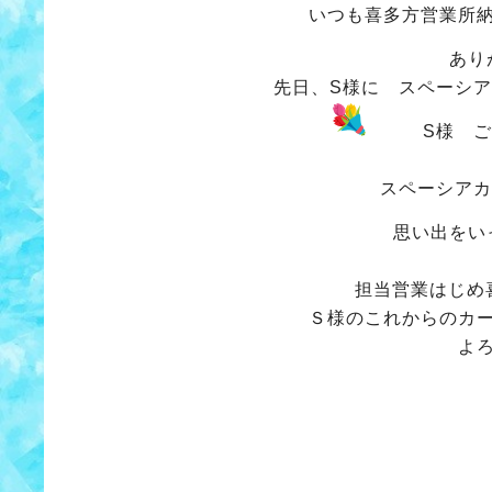
いつも喜多方営業所
あり
先日、S様に スペーシ
S様 ご納
スペーシアカ
思い出をい
担当営業はじめ
Ｓ様のこれからのカ
よ