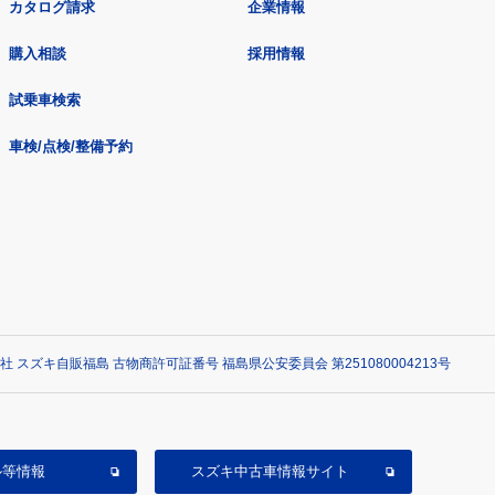
カタログ請求
企業情報
購入相談
採用情報
試乗車検索
車検/点検/整備予約
社 スズキ自販福島 古物商許可証番号 福島県公安委員会 第251080004213号
ル等情報
スズキ中古車情報サイト