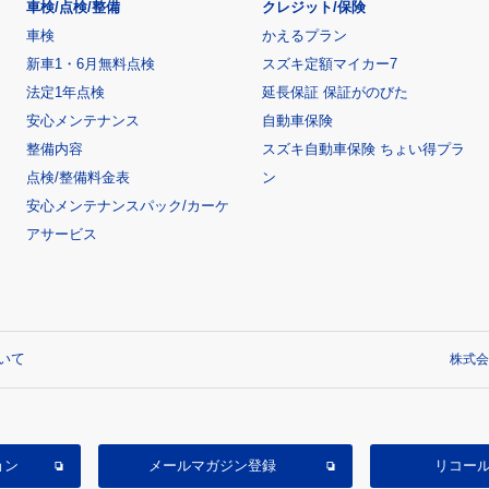
車検/点検/整備
クレジット/保険
車検
かえるプラン
新車1・6月無料点検
スズキ定額マイカー7
法定1年点検
延長保証 保証がのびた
安心メンテナンス
自動車保険
整備内容
スズキ自動車保険 ちょい得プラ
点検/整備料金表
ン
安心メンテナンスパック/カーケ
アサービス
いて
株式会
ョン
メールマガジン登録
リコー