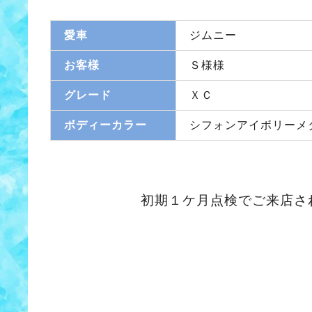
愛車
ジムニー
お客様
Ｓ様様
グレード
ＸＣ
ボディーカラー
シフォンアイボリーメ
初期１ケ月点検でご来店された