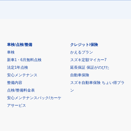
車検/点検/整備
クレジット/保険
車検
かえるプラン
新車1・6月無料点検
スズキ定額マイカー7
法定1年点検
延長保証 保証がのびた
安心メンテナンス
自動車保険
整備内容
スズキ自動車保険 ちょい得プラ
点検/整備料金表
ン
安心メンテナンスパック/カーケ
アサービス