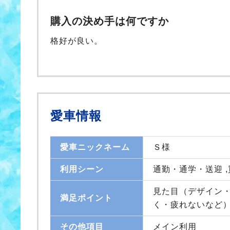
購入の決め手は何ですか
格好が良い。
愛車情報
愛車ニックネーム
Ｓ様
利用シーン
通勤・通学・送迎 
見た目（デザイン・
満足ポイント
く・疲れないなど
その他項目
メイン利用