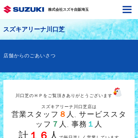
株式会社スズキ自販埼玉
スズキアリーナ川口芝
店舗からのごあいさつ
川口芝のＨＰをご覧頂きありがとうございます
スズキアリーナ川口芝店は
営業スタッフ
８
人
サービススタ
、
ッフ
７
人
事務
１
人
、
計
１６
人
で毎日楽しく営業しています