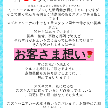
※詳しくはスタッフ紹介を見てください
リニューアルオープンした新店舗は明るくキレイですが
そこで働く私たちも明るく清潔感のあるスタッフを目指し
てます
スズキアリーナの中でも１番スタッフ同士の仲が良い営業
所だと
私たちは思っています！
営業、整備、事務と部署は違えど
それぞれがお互いを支え合って仕事をしています
そんな私たち１６人は全員
お客さま想い
常に皆様が心地よく
クルマを検討して頂けるように、、
点検整備もお待ち頂けるように、、
努めてまいります！
スズキの車、気になるな
スズキの車に乗っているけど点検してほしいな
川口芝に行く理由はなんでも大丈夫
スズキセニアカーの取り扱いもございます。お気軽にご相
談ください。