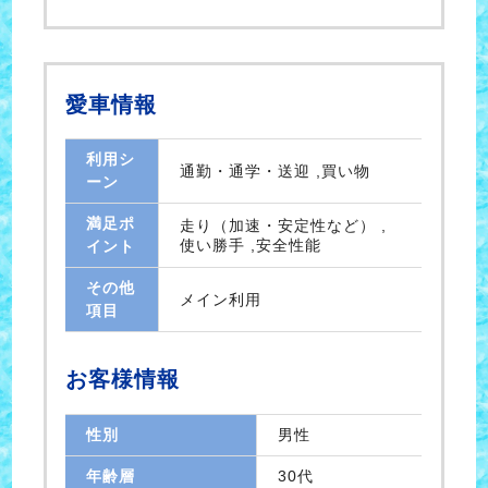
愛車情報
利用シ
通勤・通学・送迎 ,買い物
ーン
満足ポ
走り（加速・安定性など） ,
使い勝手 ,安全性能
イント
その他
メイン利用
項目
お客様情報
性別
男性
年齢層
30代