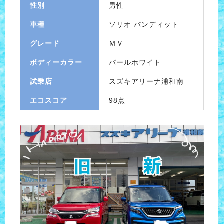
性別
男性
車種
ソリオ バンディット
グレード
ＭＶ
ボディーカラー
パールホワイト
試乗店
スズキアリーナ浦和南
エコスコア
98点