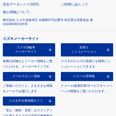
安全データシート(SDS)
ご利用にあたって
個人情報について
株式会社 スズキ自販埼玉 古物商許可証番号 埼玉県公安委員会 第
431060001545号
スズキメーカーサイト
スズキ四輪車
見積り
メーカーサイト
シミュレーション
車種の詳細などメーカー情報をご覧
スズキのクルマの見積りを簡単にシ
いただける、メーカーサイトです。
ミュレーションできます。
メールマガジン登録
リコール等情報
ご登録いただくと、さまざまな情報
リコール/改善対策/サービスキャンペ
をメールでお届けします。
ーンの情報をご覧いただけます。
スズキ中古車情報サイト
「安心・納得・充実」なラインアッ
プを揃えるスズキ公式中古車検索サ