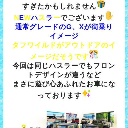
すぎたかもしれません
N
E
W
ハ
ス
ラ
ー
でございます
通常グレードのG、Xが街乗り
イメージ
タフワイルドがアウトドアのイ
メージだそうです
今回は同じハスラーでもフロン
トデザインが違うなど
まさに遊び心あふれたお車にな
っております