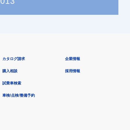
0013
カタログ請求
企業情報
購入相談
採用情報
試乗車検索
車検/点検/整備予約