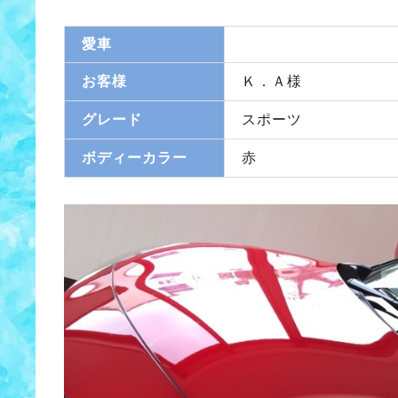
愛車
お客様
Ｋ．Ａ様
グレード
スポーツ
ボディーカラー
赤