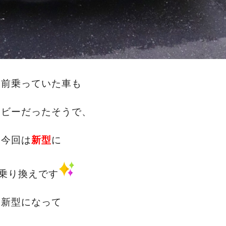
は前乗っていた車も
スビーだったそうで、
今回は
新型
に
乗り換えです
新型になって