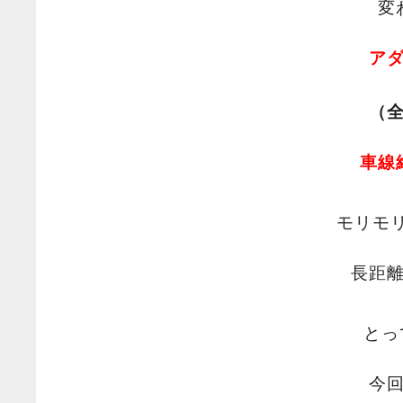
変
ア
（
車線
モリモ
長距
とっ
今