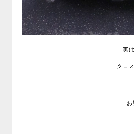
実
クロ
お