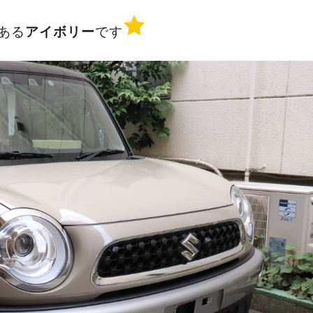
ある
アイボリー
です