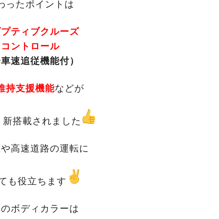
わったポイントは
ダプティブクルーズ
コントロール
全車速追従機能付）
維持支援機能
などが
リ新搭載されました
離や高速道路の運転に
ても役立ちます
回のボディカラーは