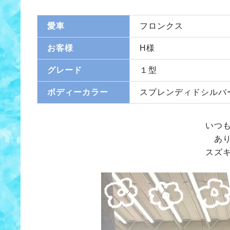
愛車
フロンクス
お客様
H様
グレード
１型
ボディーカラー
スプレンディドシルバ
いつ
あ
スズ