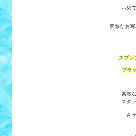
おめ
素敵なお写
スプレ
ブラ
素敵
スタ
さ