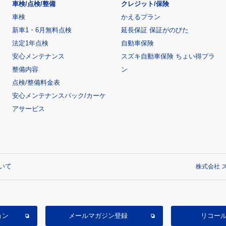
車検/点検/整備
クレジット/保険
車検
かえるプラン
新車1・6月無料点検
延長保証 保証がのびた
法定1年点検
自動車保険
安心メンテナンス
スズキ自動車保険 ちょい得プラ
整備内容
ン
点検/整備料金表
安心メンテナンスパック/カーケ
アサービス
いて
株式会社 ス
ョン
メールマガジン登録
リコー