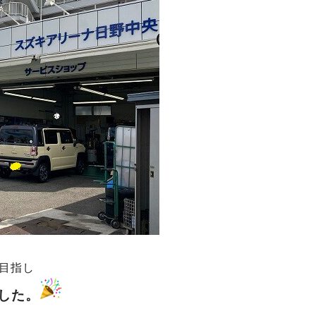
目指し
した。