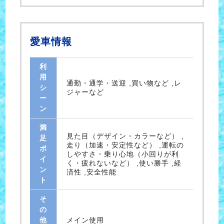
愛車情報
利
用
通勤・通学・送迎 ,買い物など ,レ
シ
ジャーなど
ー
ン
満
見た目（デザイン・カラーなど） ,
足
走り（加速・安定性など） ,運転の
ポ
しやすさ・乗り心地（小回りが利
イ
く・疲れないなど） ,使い勝手 ,経
ン
済性 ,安全性能
ト
そ
の
他
メイン使用