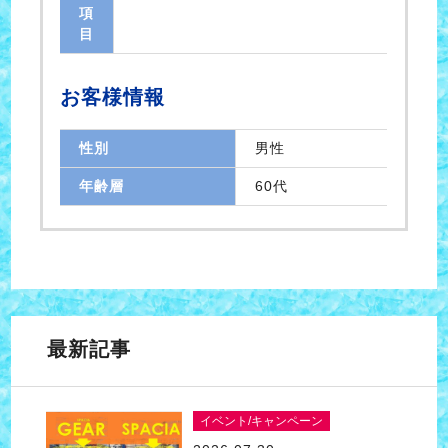
項
目
お客様情報
性別
男性
年齢層
60代
最新記事
イベント/キャンペーン