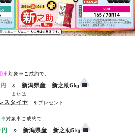
用車
対象車ご成約で、
万円
新潟県産 新之助5㎏
＆
または
レスタイヤ
をプレゼント
型車
対象車ご成約で、
万円
新潟県産 新之助5㎏
＆