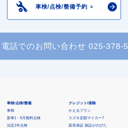
車検/点検/
整備予約
電話でのお問い合わせ
025-378-
車検/点検/整備
クレジット/保険
車検
かえるプラン
新車1・6月無料点検
スズキ定額マイカー7
法定1年点検
延長保証 保証がのびた