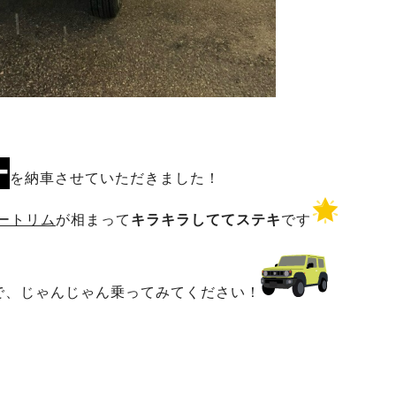
ー
を納車させていただきました！
ートリム
が相まって
キラキラしててステキ
です
で、じゃんじゃん乗ってみてください！