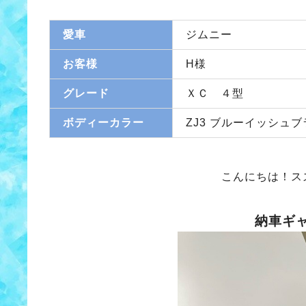
愛車
ジムニー
お客様
H様
グレード
ＸＣ ４型
ボディーカラー
ZJ3 ブルーイッシュ
こんにちは！ス
納車ギ