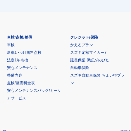
車検/点検/整備
クレジット/保険
車検
かえるプラン
新車1・6月無料点検
スズキ定額マイカー7
法定1年点検
延長保証 保証がのびた
安心メンテナンス
自動車保険
整備内容
スズキ自動車保険 ちょい得プラ
点検/整備料金表
ン
安心メンテナンスパック/カーケ
アサービス